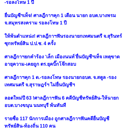
-รอลงโทษ 1 ปี
ยื่นบัญชีฯเท็จ! ศาลฎีกาฯคุก 1 เดือน นายก อบต.บางพรม
จ.สมุทรสงคราม รอลงโทษ 1 ปี
ให้พ้นตำแหน่ง! ศาลฎีกาฯฟันรองนายกเทศมนตรี จ.สุรินทร์
ซุกทรัพย์สิน ป.ป.ช. 4 ครั้ง
ศาลฎีกาฯยกคำร้อง ‘เล็ก เมืองนนท์’ยื่นบัญชีฯเท็จ เหตุขาด
อายุความ-เคยถูก ตร.ยุคบิ๊กโจ๊กสอบ
ศาลฎีกาฯคุก 1 ด.-รอลงโทษ รองนายกอบต. จ.สตูล -รอง
เทศมนตรี จ.สุราษฎร์ฯ ไม่ยื่นบัญชีฯ
ลอตใหม่ปี 63 !ศาลฎีกาฯฟัน 6 คดีบัญชีทรัพย์สิน-ให้นายก
อบต.บางขนุน นนทบุรี พ้นทันที
รายชื่อ 117 นักการเมือง ถูกศาลฎีกาฯฟันคดียื่นบัญชี
ทรัพย์สิน-ท้องถิ่น 110 คน