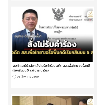
‘องค์คณะวินิจฉัยฯ’สั่งไม่รับคำร้อง‘อดีต สส.เพื่อไทย’ขอรื้อคดี
เรียกสินบน 5 ล.พิจารณาใหม่
06 สิงหาคม 2569