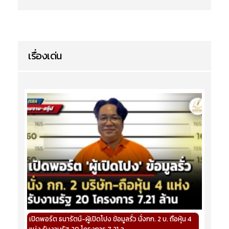
เรื่องเด่น
เปิดพอร์ต ธนารัตน์-ผู้เปิดโปง ข้อมูลรั่ว นั่งกก. 2 บ. ถือหุ้น 4