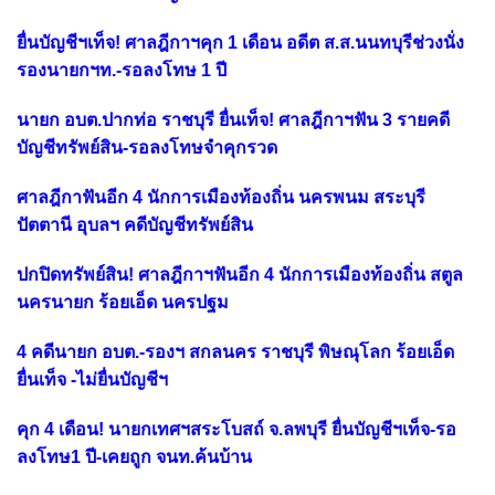
ยื่นบัญชีฯเท็จ! ศาลฎีกาฯคุก 1 เดือน อดีต ส.ส.นนทบุรีช่วงนั่ง
รองนายกฯท.-รอลงโทษ 1 ปี
นายก อบต.ปากท่อ ราชบุรี ยื่นเท็จ! ศาลฎีกาฯฟัน 3 รายคดี
บัญชีทรัพย์สิน-รอลงโทษจำคุกรวด
ศาลฎีกาฟันอีก 4 นักการเมืองท้องถิ่น นครพนม สระบุรี
ปัตตานี อุบลฯ คดีบัญชีทรัพย์สิน
ปกปิดทรัพย์สิน! ศาลฎีกาฯฟันอีก 4 นักการเมืองท้องถิ่น สตูล
นครนายก ร้อยเอ็ด นครปฐม
4 คดีนายก อบต.-รองฯ สกลนคร ราชบุรี พิษณุโลก ร้อยเอ็ด
ยื่นเท็จ -ไม่ยื่นบัญชีฯ
คุก 4 เดือน! นายกเทศฯสระโบสถ์ จ.ลพบุรี ยื่นบัญชีฯเท็จ-รอ
ลงโทษ1 ปี-เคยถูก จนท.ค้นบ้าน