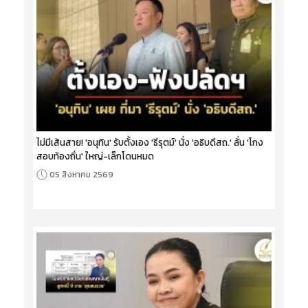
ไม่มีเส้นสาย! 'อนุทิน' รับตั้งเอง 'ธีรุตม์' นั่ง 'อธิบดีสถ.' ลั่น 'โกง
สอบท้องถิ่น' ใหญ่-เล็กโดนหมด
05 สิงหาคม 2569