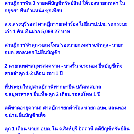
ศาลฎีกาฯฟัน 3 รายคดีบัญชีทรัพย์สิน! ให้รองนายกเทศฯ ใน
อยุธยา พ้นตำแหน่ง ซุกเพียบ
ส.จ.สระบุรีรอด! ศาลฎีกาฯยกคำร้อง ไม่ยื่นฯป.ป.ช. รถกระบะ
เก่า 1 คัน เงินฝาก 5,099.27 บาท
ศาลฎีกาฯ‘จำคุก-รอลงโทษ’รองนายกเทศฯ จ.พัทลุง - นายก
อบต. สกลนคร ไม่ยื่นบัญชีฯ
2 นายกเทศฯสมุทรสงคราม - บางริ้น จ.ระนอง ยื่นบัญชีเท็จ
ศาลจำคุก 1-2 เดือน รอฯ 1 ปี
ที่ประชุมใหญ่ศาลฎีกาพิพากษายืน ปลัดเทศบาล
จ.สมุทรสาคร ยื่นเท็จ-คุก 2 เดือน รอลงโทษ 1 ปี
คดีขาดอายุความ! ศาลฎีกาฯยกคำร้อง นายก อบต. แสนทอง
จ.น่าน ยื่นบัญชีฯเท็จ
คุก 1 เดือน นายก อบต. ใน จ.สิงห์บุรี ปัตตานี คดีบัญชีทรัพย์สิน