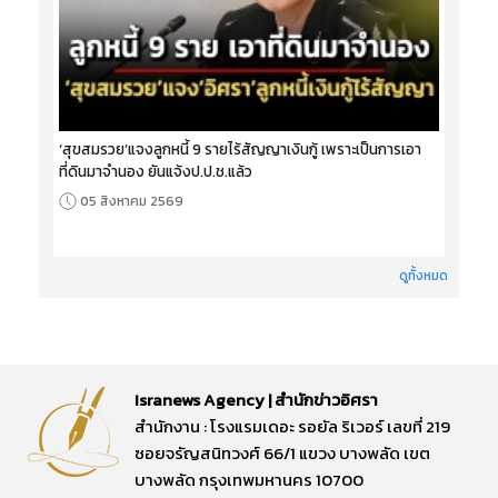
‘สุขสมรวย’แจงลูกหนี้ 9 รายไร้สัญญาเงินกู้ เพราะเป็นการเอา
ที่ดินมาจำนอง ยันแจ้งป.ป.ช.แล้ว
05 สิงหาคม 2569
ดูทั้งหมด
Isranews Agency | สำนักข่าวอิศรา
สำนักงาน : โรงแรมเดอะ รอยัล ริเวอร์ เลขที่ 219
ซอยจรัญสนิทวงศ์ 66/1 แขวง บางพลัด เขต
บางพลัด กรุงเทพมหานคร 10700