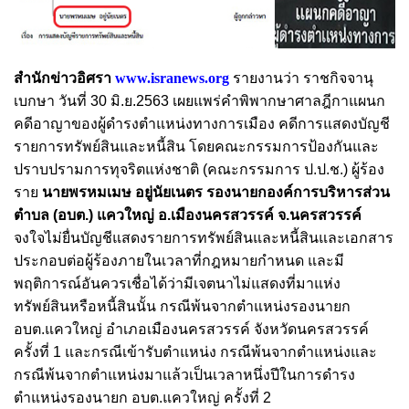
สำนักข่าวอิศรา
www.isranews.org
รายงานว่า ราชกิจจานุ
เบกษา วันที่ 30 มิ.ย.2563 เผยแพร่คำพิพากษาศาลฎีกาแผนก
คดีอาญาของผู้ดำรงตำแหน่งทางการเมือง คดีการแสดงบัญชี
รายการทรัพย์สินและหนี้สิน โดยคณะกรรมการป้องกันและ
ปราบปรามการทุจริตแห่งชาติ (คณะกรรมการ ป.ป.ช.) ผู้ร้อง
ราย
นายพรหมเมษ อยู่นัยเนตร รองนายกองค์การบริหารส่วน
ตำบล (อบต.) แควใหญ่ อ.เมืองนครสวรรค์ จ.นครสวรรค์
จงใจไม่ยื่นบัญชีแสดงรายการทรัพย์สินและหนี้สินและเอกสาร
ประกอบต่อผู้ร้องภายในเวลาที่กฎหมายกำหนด และมี
พฤติการณ์อันควรเชื่อได้ว่ามีเจตนาไม่แสดงที่มาแห่ง
ทรัพย์สินหรือหนี้สินนั้น กรณีพ้นจากตำแหน่งรองนายก
อบต.แควใหญ่ อำเภอเมืองนครสวรรค์ จังหวัดนครสวรรค์
ครั้งที่ 1 และกรณีเข้ารับตำแหน่ง กรณีพ้นจากตำแหน่งและ
กรณีพ้นจากตำแหน่งมาแล้วเป็นเวลาหนึ่งปีในการดำรง
ตำแหน่งรองนายก อบต.แควใหญ่ ครั้งที่ 2