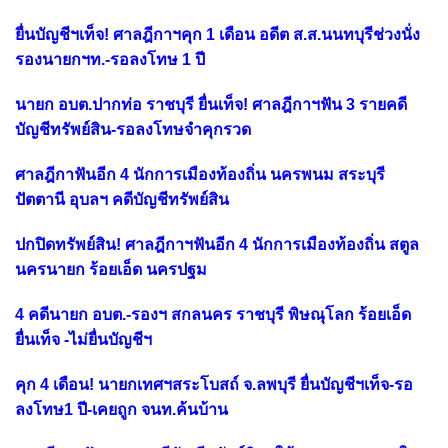
ยื่นบัญชีฯเท็จ! ศาลฎีกาฯคุก 1 เดือน อดีต ส.ส.นนทบุรีช่วงนั่ง
รองนายกฯท.-รอลงโทษ 1 ปี
นายก อบต.ปากท่อ ราชบุรี ยื่นเท็จ! ศาลฎีกาฯฟัน 3 รายคดี
บัญชีทรัพย์สิน-รอลงโทษจำคุกรวด
ศาลฎีกาฟันอีก 4 นักการเมืองท้องถิ่น นครพนม สระบุรี
ปัตตานี อุบลฯ คดีบัญชีทรัพย์สิน
ปกปิดทรัพย์สิน! ศาลฎีกาฯฟันอีก 4 นักการเมืองท้องถิ่น สตูล
นครนายก ร้อยเอ็ด นครปฐม
4 คดีนายก อบต.-รองฯ สกลนคร ราชบุรี พิษณุโลก ร้อยเอ็ด
ยื่นเท็จ -ไม่ยื่นบัญชีฯ
คุก 4 เดือน! นายกเทศฯสระโบสถ์ จ.ลพบุรี ยื่นบัญชีฯเท็จ-รอ
ลงโทษ1 ปี-เคยถูก จนท.ค้นบ้าน