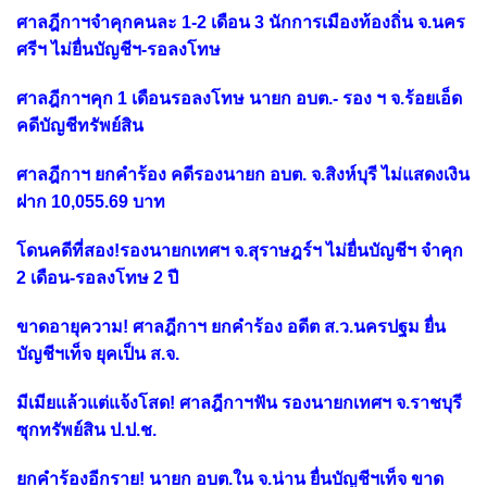
ศาลฎีกาฯจำคุกคนละ 1-2 เดือน 3 นักการเมืองท้องถิ่น จ.นคร
ศรีฯ ไม่ยื่นบัญชีฯ-รอลงโทษ
ศาลฎีกาฯคุก 1 เดือนรอลงโทษ นายก อบต.- รอง ฯ จ.ร้อยเอ็ด
คดีบัญชีทรัพย์สิน
ศาลฎีกาฯ ยกคำร้อง คดีรองนายก อบต. จ.สิงห์บุรี ไม่แสดงเงิน
ฝาก 10,055.69 บาท
โดนคดีที่สอง!รองนายกเทศฯ จ.สุราษฎร์ฯ ไม่ยื่นบัญชีฯ จำคุก
2 เดือน-รอลงโทษ 2 ปี
ขาดอายุความ! ศาลฎีกาฯ ยกคำร้อง อดีต ส.ว.นครปฐม ยื่น
บัญชีฯเท็จ ยุคเป็น ส.จ.
มีเมียแล้วแต่แจ้งโสด! ศาลฎีกาฯฟัน รองนายกเทศฯ จ.ราชบุรี
ซุกทรัพย์สิน ป.ป.ช.
ยกคำร้องอีกราย! นายก อบต.ใน จ.น่าน ยื่นบัญชีฯเท็จ ขาด