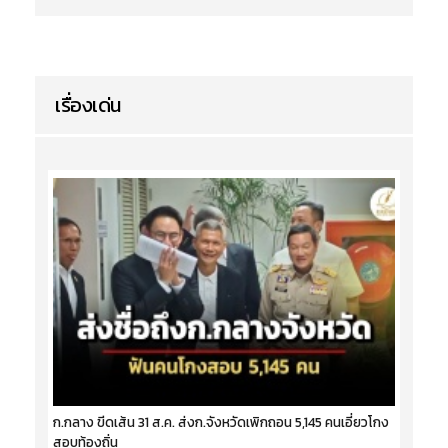
เรื่องเด่น
ก.กลาง ขีดเส้น 31 ส.ค. ส่งก.จังหวัดเพิกถอน 5,145 คนเอี่ยวโกง
สอบท้องถิ่น