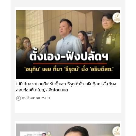
ไม่มีเส้นสาย! 'อนุทิน' รับตั้งเอง 'ธีรุตม์' นั่ง 'อธิบดีสถ.' ลั่น 'โกง
สอบท้องถิ่น' ใหญ่-เล็กโดนหมด
05 สิงหาคม 2569