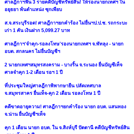
ศาลฎีกาฯฟัน 3 รายคดีบัญชีทรัพย์สิน! ให้รองนายกเทศฯ ใน
อยุธยา พ้นตำแหน่ง ซุกเพียบ
ส.จ.สระบุรีรอด! ศาลฎีกาฯยกคำร้อง ไม่ยื่นฯป.ป.ช. รถกระบะ
เก่า 1 คัน เงินฝาก 5,099.27 บาท
ศาลฎีกาฯ‘จำคุก-รอลงโทษ’รองนายกเทศฯ จ.พัทลุง - นายก
อบต. สกลนคร ไม่ยื่นบัญชีฯ
2 นายกเทศฯสมุทรสงคราม - บางริ้น จ.ระนอง ยื่นบัญชีเท็จ
ศาลจำคุก 1-2 เดือน รอฯ 1 ปี
ที่ประชุมใหญ่ศาลฎีกาพิพากษายืน ปลัดเทศบาล
จ.สมุทรสาคร ยื่นเท็จ-คุก 2 เดือน รอลงโทษ 1 ปี
คดีขาดอายุความ! ศาลฎีกาฯยกคำร้อง นายก อบต. แสนทอง
จ.น่าน ยื่นบัญชีฯเท็จ
คุก 1 เดือน นายก อบต. ใน จ.สิงห์บุรี ปัตตานี คดีบัญชีทรัพย์สิน