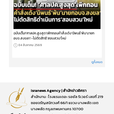
ฉบับเต็ม!‘ศาลปค.สูงสุด’เพิกถอนคำสั่งเด้ง‘นิพนธ์’พ้น‘นายก
อบจ.สงขลา’-ไม่ตัดสิทธิ‘สอบสวน’ใหม่
04 สิงหาคม 2569
ดูทั้งหมด
Isranews Agency | สำนักข่าวอิศรา
สำนักงาน : โรงแรมเดอะ รอยัล ริเวอร์ เลขที่ 219
ซอยจรัญสนิทวงศ์ 66/1 แขวง บางพลัด เขต
บางพลัด กรุงเทพมหานคร 10700