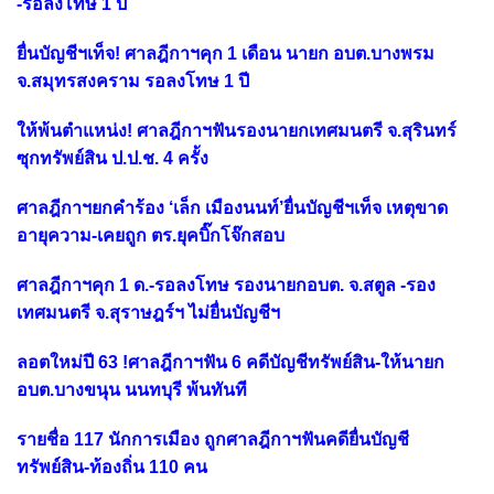
-รอลงโทษ 1 ปี
ยื่นบัญชีฯเท็จ! ศาลฎีกาฯคุก 1 เดือน นายก อบต.บางพรม
จ.สมุทรสงคราม รอลงโทษ 1 ปี
ให้พ้นตำแหน่ง! ศาลฎีกาฯฟันรองนายกเทศมนตรี จ.สุรินทร์
ซุกทรัพย์สิน ป.ป.ช. 4 ครั้ง
ศาลฎีกาฯยกคำร้อง ‘เล็ก เมืองนนท์’ยื่นบัญชีฯเท็จ เหตุขาด
อายุความ-เคยถูก ตร.ยุคบิ๊กโจ๊กสอบ
ศาลฎีกาฯคุก 1 ด.-รอลงโทษ รองนายกอบต. จ.สตูล -รอง
เทศมนตรี จ.สุราษฎร์ฯ ไม่ยื่นบัญชีฯ
ลอตใหม่ปี 63 !ศาลฎีกาฯฟัน 6 คดีบัญชีทรัพย์สิน-ให้นายก
อบต.บางขนุน นนทบุรี พ้นทันที
รายชื่อ 117 นักการเมือง ถูกศาลฎีกาฯฟันคดียื่นบัญชี
ทรัพย์สิน-ท้องถิ่น 110 คน