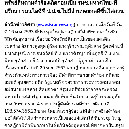
ทรัพย์สินตามคำร้องเกิดก่อนเป็น รมช.มหาดไทย-ที่
ปรึกษา รมว.ไอซีที ป.ป.ช.ไม่มีอำนาจยกคดีขึ้นไต่สวน
สำนักข่าวอิศรา (
www.isranews.org
)
รายงานว่า เมื่อวันที่ วัน
ที่ 16 ต.ค.2563 ที่ประชุมใหญ่ศาลฎีกามีคำพิพากษาในชั้น
วินิจฉัยอุทธรณ์ เรื่องขอให้ทรัพย์สินตกเป็นของแผ่นดิน
ระหว่าง อัยการสูงสุด ผู้ร้อง นางรุจิวรรณ อุทัยสาง ผู้คัดค้านที่
1 นางบุรณี กาญจนถวัลย์ ที่ 2 นางวชิรญา เพิ่มภูศรี ที่ 3 นาย
พิทย อุทัยสาง ที่ 4 นายสมบัติ อุทัยสาง ผู้ถูกกล่าวหา สืบ
เนื่องจากเมื่อวันที่ 29 พ.ย. 2562 ศาลฎีกาแผนกคดีอาญาของผู้
ดำรงตำแหน่งทางการเมือง มีคำพิพากษายกคำร้อง คดีนาย
สมบัติ อุทัยสาง อดีต รัฐมนตรีช่วยว่าการกระทรวงคมนาคม
สมัยนายบรรหาร ศิลปอาชา รัฐมนตรีช่วยว่าการกระทรวง
มหาดไทยสมัยรัฐบาลนายทักษิณ ชินวัตร นางสุจิวรรณ อุทัย
สาง กับพวกรวม 4 ราย เป็นผู้คัดค้าน คดีร่ำรวยผิดปกติ
108,574,356.23 บาท โดยเห็นว่าผู้ร้องไม่มีอำนาจยื่นคำร้อง
ขอให้สั่งให้เงินฝากดังกล่าวเป็นของแผ่นดินได้ ที่ประชุมใหญ่
ศาลฎีกามีคำพิพากษาในชั้นวินิจฉัยอุทธรณ์ พิพากษายืน สรุป