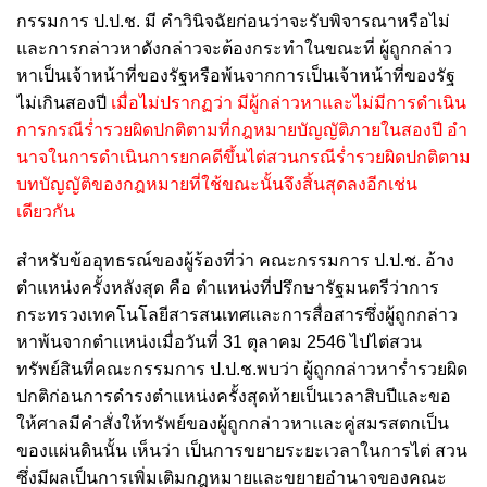
กรรมการ ป.ป.ช. มี คําวินิจฉัยก่อนว่าจะรับพิจารณาหรือไม่
และการกล่าวหาดังกล่าวจะต้องกระทําในขณะที่ ผู้ถูกกล่าว
หาเป็นเจ้าหน้าที่ของรัฐหรือพ้นจากการเป็นเจ้าหน้าที่ของรัฐ
ไม่เกินสองปี
เมื่อไม่ปรากฏว่า มีผู้กล่าวหาและไม่มีการดําเนิน
การกรณีร่ำรวยผิดปกติตามที่กฎหมายบัญญัติภายในสองปี อํา
นาจในการดําเนินการยกคดีขึ้นไต่สวนกรณีร่ำรวยผิดปกติตาม
บทบัญญัติของกฎหมายที่ใช้ขณะนั้นจึงสิ้นสุดลงอีกเช่น
เดียวกัน
สําหรับข้ออุทธรณ์ของผู้ร้องที่ว่า คณะกรรมการ ป.ป.ช. อ้าง
ตําแหน่งครั้งหลังสุด คือ ตําแหน่งที่ปรึกษารัฐมนตรีว่าการ
กระทรวงเทคโนโลยีสารสนเทศและการสื่อสารซึ่งผู้ถูกกล่าว
หาพ้นจากตําแหน่งเมื่อวันที่ 31 ตุลาคม 2546 ไปไต่สวน
ทรัพย์สินที่คณะกรรมการ ป.ป.ช.พบว่า ผู้ถูกกล่าวหาร่ำรวยผิด
ปกติก่อนการดํารงตําแหน่งครั้งสุดท้ายเป็นเวลาสิบปีและขอ
ให้ศาลมีคําสั่งให้ทรัพย์ของผู้ถูกกล่าวหาและคู่สมรสตกเป็น
ของแผ่นดินนั้น เห็นว่า เป็นการขยายระยะเวลาในการไต่ สวน
ซึ่งมีผลเป็นการเพิ่มเติมกฎหมายและขยายอํานาจของคณะ