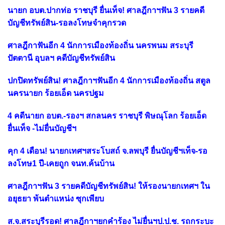
นายก อบต.ปากท่อ ราชบุรี ยื่นเท็จ! ศาลฎีกาฯฟัน 3 รายคดี
บัญชีทรัพย์สิน-รอลงโทษจำคุกรวด
ศาลฎีกาฟันอีก 4 นักการเมืองท้องถิ่น นครพนม สระบุรี
ปัตตานี อุบลฯ คดีบัญชีทรัพย์สิน
ปกปิดทรัพย์สิน! ศาลฎีกาฯฟันอีก 4 นักการเมืองท้องถิ่น สตูล
นครนายก ร้อยเอ็ด นครปฐม
4 คดีนายก อบต.-รองฯ สกลนคร ราชบุรี พิษณุโลก ร้อยเอ็ด
ยื่นเท็จ -ไม่ยื่นบัญชีฯ
คุก 4 เดือน! นายกเทศฯสระโบสถ์ จ.ลพบุรี ยื่นบัญชีฯเท็จ-รอ
ลงโทษ1 ปี-เคยถูก จนท.ค้นบ้าน
ศาลฎีกาฯฟัน 3 รายคดีบัญชีทรัพย์สิน! ให้รองนายกเทศฯ ใน
อยุธยา พ้นตำแหน่ง ซุกเพียบ
ส.จ.สระบุรีรอด! ศาลฎีกาฯยกคำร้อง ไม่ยื่นฯป.ป.ช. รถกระบะ