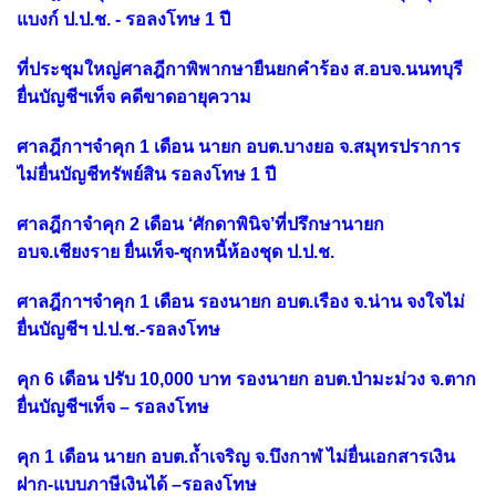
แบงก์ ป.ป.ช. - รอลงโทษ 1 ปี
ที่ประชุมใหญ่ศาลฎีกาพิพากษายืนยกคำร้อง ส.อบจ.นนทบุรี
ยื่นบัญชีฯเท็จ คดีขาดอายุความ
ศาลฎีกาฯจำคุก 1 เดือน นายก อบต.บางยอ จ.สมุทรปราการ
ไม่ยื่นบัญชีทรัพย์สิน รอลงโทษ 1 ปี
ศาลฎีกาจำคุก 2 เดือน ‘ศักดาพินิจ’ที่ปรึกษานายก
อบจ.เชียงราย ยื่นเท็จ-ซุกหนี้ห้องชุด ป.ป.ช.
ศาลฎีกาฯจำคุก 1 เดือน รองนายก อบต.เรือง จ.น่าน จงใจไม่
ยื่นบัญชีฯ ป.ป.ช.-รอลงโทษ
คุก 6 เดือน ปรับ 10,000 บาท รองนายก อบต.ป่ามะม่วง จ.ตาก
ยื่นบัญชีฯเท็จ – รอลงโทษ
คุก 1 เดือน นายก อบต.ถ้ำเจริญ จ.บึงกาฬ ไม่ยื่นเอกสารเงิน
ฝาก-แบบภาษีเงินได้ –รอลงโทษ