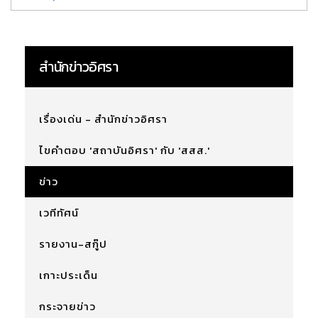
สำนักข่าวอิศรา
เรื่องเด่น - สำนักข่าวอิศรา
ไขคำตอบ 'สถาบันอิศรา' กับ 'สสส.'
ข่าว
เวทีทัศน์
รายงาน-สกู๊ป
เกาะประเด็น
กระจายข่าว