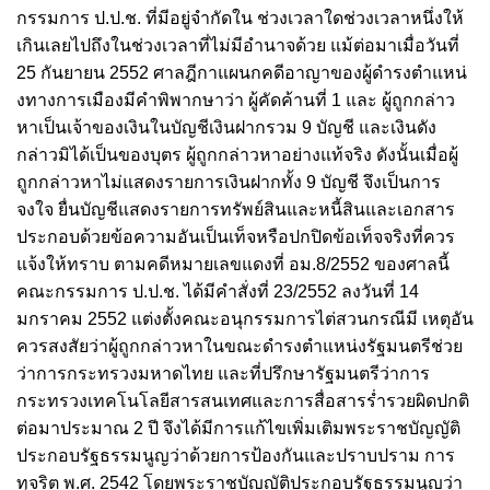
กรรมการ ป.ป.ช. ที่มีอยู่จํากัดใน ช่วงเวลาใดช่วงเวลาหนึ่งให้
เกินเลยไปถึงในช่วงเวลาที่ไม่มีอํานาจด้วย แม้ต่อมาเมื่อวันที่
25 กันยายน 2552 ศาลฎีกาแผนกคดีอาญาของผู้ดํารงตําแหน่
งทางการเมืองมีคําพิพากษาว่า ผู้คัดค้านที่ 1 และ ผู้ถูกกล่าว
หาเป็นเจ้าของเงินในบัญชีเงินฝากรวม 9 บัญชี และเงินดัง
กล่าวมิได้เป็นของบุตร ผู้ถูกกล่าวหาอย่างแท้จริง ดังนั้นเมื่อผู้
ถูกกล่าวหาไม่แสดงรายการเงินฝากทั้ง 9 บัญชี จึงเป็นการ
จงใจ ยื่นบัญชีแสดงรายการทรัพย์สินและหนี้สินและเอกสาร
ประกอบด้วยข้อความอันเป็นเท็จหรือปกปิดข้อเท็จจริงที่ควร
แจ้งให้ทราบ ตามคดีหมายเลขแดงที่ อม.8/2552 ของศาลนี้
คณะกรรมการ ป.ป.ช. ได้มีคําสั่งที่ 23/2552 ลงวันที่ 14
มกราคม 2552 แต่งตั้งคณะอนุกรรมการไต่สวนกรณีมี เหตุอัน
ควรสงสัยว่าผู้ถูกกล่าวหาในขณะดํารงตําแหน่งรัฐมนตรีช่วย
ว่าการกระทรวงมหาดไทย และที่ปรึกษารัฐมนตรีว่าการ
กระทรวงเทคโนโลยีสารสนเทศและการสื่อสารร่ำรวยผิดปกติ
ต่อมาประมาณ 2 ปี จึงได้มีการแก้ไขเพิ่มเติมพระราชบัญญัติ
ประกอบรัฐธรรมนูญว่าด้วยการป้องกันและปราบปราม การ
ทุจริต พ.ศ. 2542 โดยพระราชบัญญัติประกอบรัฐธรรมนูญว่า