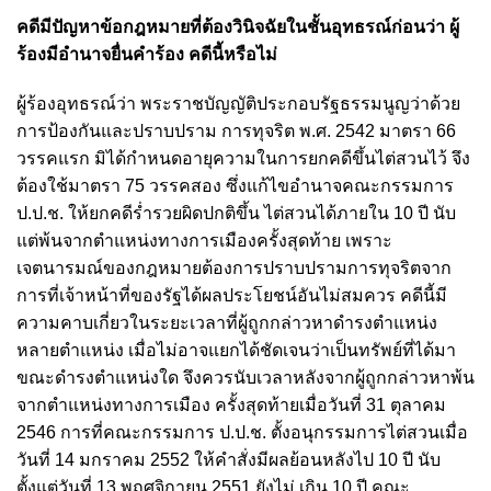
คดีมีปัญหาข้อกฎหมายที่ต้องวินิจฉัยในชั้นอุทธรณ์ก่อนว่า ผู้
ร้องมีอํานาจยื่นคําร้อง คดีนี้หรือไม่
ผู้ร้องอุทธรณ์ว่า พระราชบัญญัติประกอบรัฐธรรมนูญว่าด้วย
การป้องกันและปราบปราม การทุจริต พ.ศ. 2542 มาตรา 66
วรรคแรก มิได้กําหนดอายุความในการยกคดีขึ้นไต่สวนไว้ จึง
ต้องใช้มาตรา 75 วรรคสอง ซึ่งแก้ไขอํานาจคณะกรรมการ
ป.ป.ช. ให้ยกคดีร่ำรวยผิดปกติขึ้น ไต่สวนได้ภายใน 10 ปี นับ
แต่พ้นจากตําแหน่งทางการเมืองครั้งสุดท้าย เพราะ
เจตนารมณ์ของกฎหมายต้องการปราบปรามการทุจริตจาก
การที่เจ้าหน้าที่ของรัฐได้ผลประโยชน์อันไม่สมควร คดีนี้มี
ความคาบเกี่ยวในระยะเวลาที่ผู้ถูกกล่าวหาดํารงตําแหน่ง
หลายตําแหน่ง เมื่อไม่อาจแยกได้ชัดเจนว่าเป็นทรัพย์ที่ได้มา
ขณะดํารงตําแหน่งใด จึงควรนับเวลาหลังจากผู้ถูกกล่าวหาพ้น
จากตําแหน่งทางการเมือง ครั้งสุดท้ายเมื่อวันที่ 31 ตุลาคม
2546 การที่คณะกรรมการ ป.ป.ช. ตั้งอนุกรรมการไต่สวนเมื่อ
วันที่ 14 มกราคม 2552 ให้คําสั่งมีผลย้อนหลังไป 10 ปี นับ
ตั้งแต่วันที่ 13 พฤศจิกายน 2551 ยังไม่ เกิน 10 ปี คณะ