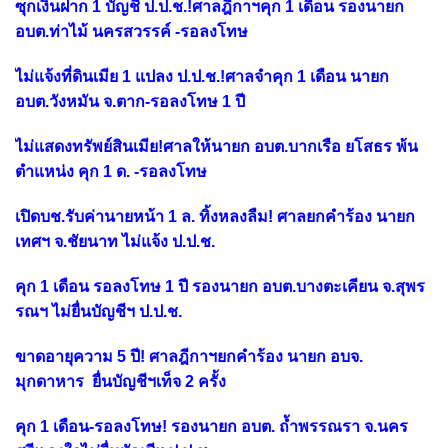
ซุกเงินฝาก 1 บัญชี ป.ป.ช.!ศาลฎีกาฯคุก 1 เดือน รองนายก
อบต.ท่าไม้ นครสวรรค์ -รอลงโทษ
ไม่แจ้งที่ดินเมีย 1 แปลง ป.ป.ช.!ศาลจำคุก 1 เดือน นายก
อบต.วังหมัน จ.ตาก-รอลงโทษ 1 ปี
ไม่แสดงทรัพย์สินเมีย!ศาลให้นายก อบต.บากเรือ ยโสธร พ้น
ตำแหน่ง คุก 1 ด. -รอลงโทษ
เปิดบช.รับค่านายหน้า 1 ล. ทิ้งหลงลืม! ศาลยกคำร้อง นายก
เทศฯ จ.ชัยนาท ไม่แจ้ง ป.ป.ช.
คุก 1 เดือน รอลงโทษ 1 ปี รองนายก อบต.บางตะเคียน จ.สุพร
รณฯ ไม่ยื่นบัญชีฯ ป.ป.ช.
ขาดอายุความ 5 ปี! ศาลฎีกาฯยกคำร้อง นายก อบจ.
มุกดาหาร ยื่นบัญชีฯเท็จ 2 ครั้ง
คุก 1 เดือน-รอลงโทษ! รองนายก อบต. ถ้ำพรรณรา จ.นคร