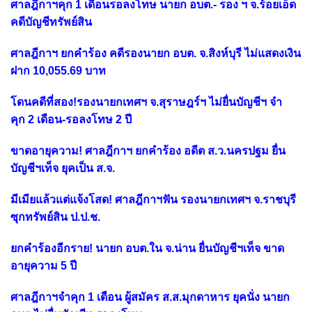
ศาลฎีกาฯคุก 1 เดือนรอลงโทษ นายก อบต.- รอง ฯ จ.ร้อยเอ็ด
คดีบัญชีทรัพย์สิน
ศาลฎีกาฯ ยกคำร้อง คดีรองนายก อบต. จ.สิงห์บุรี ไม่แสดงเงิน
ฝาก 10,055.69 บาท
โดนคดีที่สอง!รองนายกเทศฯ จ.สุราษฎร์ฯ ไม่ยื่นบัญชีฯ จำ
คุก 2 เดือน-รอลงโทษ 2 ปี
ขาดอายุความ! ศาลฎีกาฯ ยกคำร้อง อดีต ส.ว.นครปฐม ยื่น
บัญชีฯเท็จ ยุคเป็น ส.จ.
มีเมียแล้วแต่แจ้งโสด! ศาลฎีกาฯฟัน รองนายกเทศฯ จ.ราชบุรี
ซุกทรัพย์สิน ป.ป.ช.
ยกคำร้องอีกราย! นายก อบต.ใน จ.น่าน ยื่นบัญชีฯเท็จ ขาด
อายุความ 5 ปี
ศาลฎีกาฯจำคุก 1 เดือน ผู้สมัคร ส.ส.มุกดาหาร ยุคนั่ง นายก