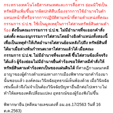
กระทรวงเทคโนโลยีสารสนเทศและการสื่อสาร ย่อมมิใช่เป็น
ทรัพย์สินเพิ่มขึ้นมากผิดปกติสืบเนื่องจากการใช้อํานาจในตํา
แหน่งหน้าที่หรือจากการปฏิบัติตามหน้าที่ตามตําแหน่งที่คณะ
กรรมการ ป.ป.ช. ใช้เป็นมูลเหตุในการไต่สวนทรัพย์สินตามคํา
ร้อง
ดังนั้นคณะกรรมการ ป.ป.ช. ไม่มีอํานาจที่จะออกคําสั่ง
แต่งตั้ง คณะอนุกรรมการไต่สวนโดยอ้างอิงตําแหน่งทั้งสองนี้
เพื่อเป็นเหตุทําให้เกิดอํานาจไต่สวนย้อนหลังไปถึง ทรัพย์สินที่
ได้มาเมื่อล่วงพ้นกําหนดเวลาไต่สวนแล้วได้ เมื่อคณะ
กรรมการ ป.ป.ช. ไม่มีอํานาจที่จะยกคดี ขึ้นไต่สวนข้อเท็จจริง
ได้แล้ว ผู้ร้องย่อมไม่มีอํานาจยื่นคําร้องขอให้ศาลมีคําสั่งให้
ทรัพย์สินตามคําร้องตกเป็นของแผ่นดินได้
ที่ศาลฎีกาแผนกคดี
อาญาของผู้ดำรงตำแหน่งทางการเมืองพิพากษายกคำร้องมา
นั้นชอบแล้ว องค์คณะวินิจฉัยอุทธรณ์เห็นพ้องด้วย เมื่อวินิจฉัย
เช่นนี้แล้วจึงไม่จำเป็นต้องวินิจฉัยปัญหาอื่นอีกต่อไปเพราะไม่
ทำให้ผลของคดีเปลี่ยนแปลง อุทธรณ์ของผู้ร้องฟังไม่ขึ้น
พิพากษายืน (คดีหมายเลขแดงที่ อม.อธ.17/2563 วันที่ 16
ต.ค.2563)