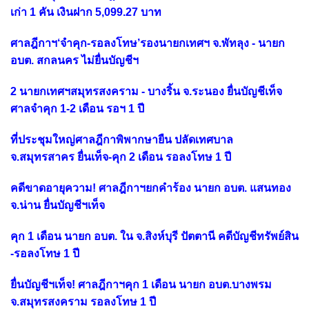
เก่า 1 คัน เงินฝาก 5,099.27 บาท
ศาลฎีกาฯ‘จำคุก-รอลงโทษ’รองนายกเทศฯ จ.พัทลุง - นายก
อบต. สกลนคร ไม่ยื่นบัญชีฯ
2 นายกเทศฯสมุทรสงคราม - บางริ้น จ.ระนอง ยื่นบัญชีเท็จ
ศาลจำคุก 1-2 เดือน รอฯ 1 ปี
ที่ประชุมใหญ่ศาลฎีกาพิพากษายืน ปลัดเทศบาล
จ.สมุทรสาคร ยื่นเท็จ-คุก 2 เดือน รอลงโทษ 1 ปี
คดีขาดอายุความ! ศาลฎีกาฯยกคำร้อง นายก อบต. แสนทอง
จ.น่าน ยื่นบัญชีฯเท็จ
คุก 1 เดือน นายก อบต. ใน จ.สิงห์บุรี ปัตตานี คดีบัญชีทรัพย์สิน
-รอลงโทษ 1 ปี
ยื่นบัญชีฯเท็จ! ศาลฎีกาฯคุก 1 เดือน นายก อบต.บางพรม
จ.สมุทรสงคราม รอลงโทษ 1 ปี