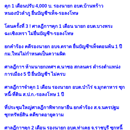
คุก 1 เดือนปรับ 4,000 บ. รองนายก อบต.บ้านพร้าว
หนองบัวลำภู ยื่นบัญชีฯเท็จ-รอลงโทษ
โดนครั้งที่ 3 ! ศาลฎีกาฯคุก 1 เดือน นายก อบต.บางพระ
ฉะเชิงเทรา ไม่ยื่นบัญชีฯ-รอลงโทษ
ยกคำร้อง คดีรองนายก อบจ.ตราด ยื่นบัญชีฯเท็จตอนพ้น 1 ปี
กม.ใหม่ไม่กำหนดเป็นความผิด
ศาลฎีกาฯ ห้ามนายกเทศฯ ต.นาซอ สกลนคร ดำรงตำแหน่ง
การเมือง 5 ปี ยื่นบัญชีฯ ไม่ครบ
ศาลฎีกาฯจำคุก 1 เดือน รองนายก อบต.ป่าไร่ จ.มุกดาหาร ซุก
หนี้-ที่ดิน ส.ป.ก.-รอลงโทษ 1 ปี
ที่ประชุมใหญ่ศาลฎีกาพิพากษายืน ยกคำร้อง ส.จ.นครปฐม
ซุกทรัพย์สิน คดีขาดอายุความ
ศาลฎีกาฯคุก 2 เดือน รองนายก อบต.ท่าเคย จ.ราชบุรี ซุกหนี้