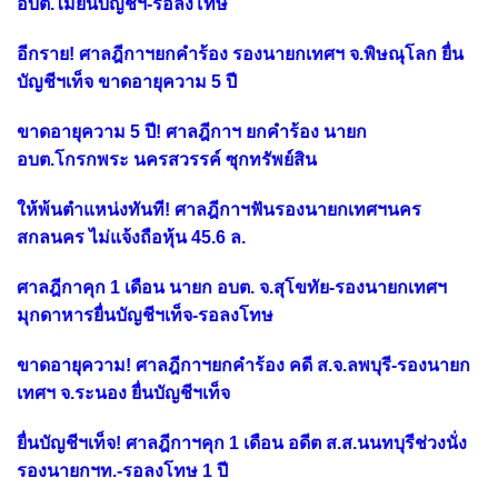
อบต.ไม่ยื่นบัญชีฯ-รอลงโทษ
อีกราย! ศาลฎีกาฯยกคำร้อง รองนายกเทศฯ จ.พิษณุโลก ยื่น
บัญชีฯเท็จ ขาดอายุความ 5 ปี
ขาดอายุความ 5 ปี! ศาลฎีกาฯ ยกคำร้อง นายก
อบต.โกรกพระ นครสวรรค์ ซุกทรัพย์สิน
ให้พ้นตำแหน่งทันที! ศาลฎีกาฯฟันรองนายกเทศฯนคร
สกลนคร ไม่แจ้งถือหุ้น 45.6 ล.
ศาลฎีกาคุก 1 เดือน นายก อบต. จ.สุโขทัย-รองนายกเทศฯ
มุกดาหารยื่นบัญชีฯเท็จ-รอลงโทษ
ขาดอายุความ! ศาลฎีกาฯยกคำร้อง คดี ส.จ.ลพบุรี-รองนายก
เทศฯ จ.ระนอง ยื่นบัญชีฯเท็จ
ยื่นบัญชีฯเท็จ! ศาลฎีกาฯคุก 1 เดือน อดีต ส.ส.นนทบุรีช่วงนั่ง
รองนายกฯท.-รอลงโทษ 1 ปี