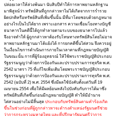
ปล่อยเวลาให้ล่วงพ้นมา นับสิบปีทําให้การหาพยานหลักฐาน
มาพิสูจน์ว่า ทรัพย์สินที่ถูกกล่าวหาไม่ได้เกิดจากการร่ำรวย
ผิดปกติหรือทรัพย์สินที่เพิ่มขึ้นนั้น มีที่มาโดยชอบด้วยกฎหมาย
อย่างไรเป็นไปได้ยาก เพราะเอกสาร ความเชื่อมโยงทางบัญชี
ธนาคารในคดีนี้ได้ถูกทําลายตามระบบของธนาคารไปแล้ว
จึงอาจทําให้ ผู้ถูกกล่าวหาต้องรับโทษทางทรัพย์สินโดยไม่อาจ
หาพยานหลักฐานมาโต้แย้งได้ การยกคดีขึ้นไต่สวน จึงควรอยู่
ในเงื่อนไขการดําเนินการภายในเวลาตามที่กฎหมายบัญญัติ
ในขณะนั้น การที่ผู้ร้องอุทธรณ์ ให้ใช้พระราชบัญญัติประกอบ
รัฐธรรมนูญว่าด้วยการป้องกันและปราบปรามการทุจริต พ.ศ.
2542 มาตรา 75 ที่แก้ไขเพิ่มเติมโดยพระราชบัญญัติประกอบ
รัฐธรรมนูญว่าด้วยการป้องกันและปราบปรามการทุจริต พ.ศ.
2542 (ฉบับที่ 2) พ.ศ. 2554 ซึ่งมีผลใช้บังคับตั้งแต่วันที่ 19
เมษายน 2554 เพื่อให้มีผลย้อนหลังไปบังคับกับการได้มาซึ่ง
ทรัพย์สินที่เกิดขึ้นก่อนมีกฎหมายบัญญัติ ทําให้มีอํานาจ
ไต่สวนอย่างไม่มีสิ้นสุด
ประกอบกับทรัพย์สินตามคําร้องเกิด
ขึ้นในช่วงก่อนที่ผู้ถูกกล่าวหาจะดํารงตําแหน่งรัฐมนตรีช่วย
ว่าการกระทรวงมหาดไทย และที่ปรึกษารัฐมนตรีว่าการ