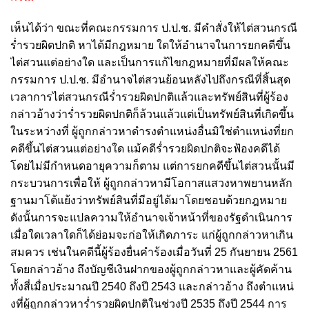
เห็นได้ว่า ขณะที่คณะกรรมการ ป.ป.ช. มีคําสั่งให้ไต่สวนกรณี
ร่ำรวยผิดปกติ หาได้มีกฎหมาย ใดให้อํานาจในการยกคดีขึ้น
ไต่สวนแต่อย่างใด และเป็นการแก้ไขกฎหมายที่มีผลให้คณะ
กรรมการ ป.ป.ช. มีอํานาจไต่สวนย้อนหลังไปถึงกรณีที่สิ้นสุด
เวลาการไต่สวนกรณีร่ำรวยผิดปกติแล้วและทรัพย์สินที่ผู้ร้อง
กล่าวอ้างว่าร่ำรวยผิดปกติก็ล้วนแล้วแต่เป็นทรัพย์สินที่เกิดขึ้น
ในระหว่างที่ ผู้ถูกกล่าวหาดํารงตําแหน่งอื่นมิใช่ตําแหน่งที่ยก
คดีขึ้นไต่สวนแต่อย่างใด แม้คดีร่ำรวยผิดปกติจะฟ้องคดีได้
โดยไม่มีกําหนดอายุความก็ตาม แต่การยกคดีขึ้นไต่สวนนั้นมี
กระบวนการเพื่อให้ ผู้ถูกกล่าวหามีโอกาสแสวงหาพยานหลัก
ฐานมาโต้แย้งว่าทรัพย์สินที่มีอยู่ได้มาโดยชอบด้วยกฎหมาย
ดังนั้นการจะแปลความให้อํานาจเจ้าหน้าที่ของรัฐดําเนินการ
เมื่อใดเวลาใดก็ได้ย่อมจะก่อให้เกิดภาระ แก่ผู้ถูกกล่าวหาเกิน
สมควร เช่นในคดีนี้ผู้ร้องยื่นคําร้องเมื่อวันที่ 25 กันยายน 2561
โดยกล่าวอ้าง ถึงบัญชีเงินฝากของผู้ถูกกล่าวหาและผู้คัดค้าน
ทั้งสี่เมื่อประมาณปี 2540 ถึงปี 2543 และกล่าวอ้าง ถึงตําแหน่
งที่ผู้ถูกกล่าวหาร่ำรวยผิดปกติในช่วงปี 2535 ถึงปี 2544 การ