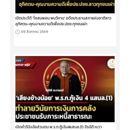
เปิดประวัติ 'ไซสมพอน พมวิหาน' อดีตประธานสภาแห่งชาติลาว
อุทิศตน-คุณงามความดีเพื่อปย.ปชช.ทุกชนเผ่า
09 สิงหาคม 2569
เปิดคำวินิจฉัยส่วนตน พ.ร.ก.กู้เงิน4แสนล.(1) จิรนิติ หะวา