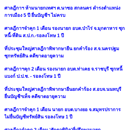
ศาลฎีกาฯ ห้ามนายกเทศฯ ต.นาซอ สกลนคร ดำรงตำแหน่ง
การเมือง 5 ปี ยื่นบัญชีฯ ไม่ครบ
ศาลฎีกาฯจำคุก 1 เดือน รองนายก อบต.ป่าไร่ จ.มุกดาหาร ซุก
หนี้-ที่ดิน ส.ป.ก.-รอลงโทษ 1 ปี
ที่ประชุมใหญ่ศาลฎีกาพิพากษายืน ยกคำร้อง ส.จ.นครปฐม
ซุกทรัพย์สิน คดีขาดอายุความ
ศาลฎีกาฯคุก 2 เดือน รองนายก อบต.ท่าเคย จ.ราชบุรี ซุกหนี้
แบงก์ ป.ป.ช. - รอลงโทษ 1 ปี
ที่ประชุมใหญ่ศาลฎีกาพิพากษายืนยกคำร้อง ส.อบจ.นนทบุรี
ยื่นบัญชีฯเท็จ คดีขาดอายุความ
ศาลฎีกาฯจำคุก 1 เดือน นายก อบต.บางยอ จ.สมุทรปราการ
ไม่ยื่นบัญชีทรัพย์สิน รอลงโทษ 1 ปี
ศาลฎีกาจำคุก 2 เดือน ‘ศักดาพินิจ’ที่ปรึกษานายก