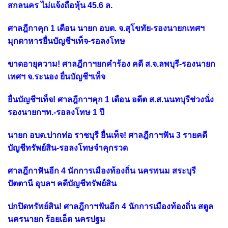
สกลนคร ไม่แจ้งถือหุ้น 45.6 ล.
ศาลฎีกาคุก 1 เดือน นายก อบต. จ.สุโขทัย-รองนายกเทศฯ
มุกดาหารยื่นบัญชีฯเท็จ-รอลงโทษ
ขาดอายุความ! ศาลฎีกาฯยกคำร้อง คดี ส.จ.ลพบุรี-รองนายก
เทศฯ จ.ระนอง ยื่นบัญชีฯเท็จ
ยื่นบัญชีฯเท็จ! ศาลฎีกาฯคุก 1 เดือน อดีต ส.ส.นนทบุรีช่วงนั่ง
รองนายกฯท.-รอลงโทษ 1 ปี
นายก อบต.ปากท่อ ราชบุรี ยื่นเท็จ! ศาลฎีกาฯฟัน 3 รายคดี
บัญชีทรัพย์สิน-รอลงโทษจำคุกรวด
ศาลฎีกาฟันอีก 4 นักการเมืองท้องถิ่น นครพนม สระบุรี
ปัตตานี อุบลฯ คดีบัญชีทรัพย์สิน
ปกปิดทรัพย์สิน! ศาลฎีกาฯฟันอีก 4 นักการเมืองท้องถิ่น สตูล
นครนายก ร้อยเอ็ด นครปฐม