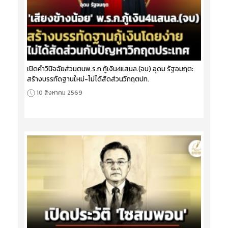
เปิดคำวินิจฉัยส่วนตนพ.ร.ก.กู้เงิน4แสนล.(จบ) อุดม รัฐอมฤต:
สร้างบรรทัดฐานใหม่-ไม่ได้สัดส่วนวิกฤตปท.
10 สิงหาคม 2569