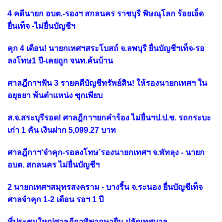
4 คดีนายก อบต.-รองฯ สกลนคร ราชบุรี พิษณุโลก ร้อยเอ็ด
ยื่นเท็จ -ไม่ยื่นบัญชีฯ
คุก 4 เดือน! นายกเทศฯสระโบสถ์ จ.ลพบุรี ยื่นบัญชีฯเท็จ-รอ
ลงโทษ1 ปี-เคยถูก จนท.ค้นบ้าน
ศาลฎีกาฯฟัน 3 รายคดีบัญชีทรัพย์สิน! ให้รองนายกเทศฯ ใน
อยุธยา พ้นตำแหน่ง ซุกเพียบ
ส.จ.สระบุรีรอด! ศาลฎีกาฯยกคำร้อง ไม่ยื่นฯป.ป.ช. รถกระบะ
เก่า 1 คัน เงินฝาก 5,099.27 บาท
ศาลฎีกาฯ‘จำคุก-รอลงโทษ’รองนายกเทศฯ จ.พัทลุง - นายก
อบต. สกลนคร ไม่ยื่นบัญชีฯ
2 นายกเทศฯสมุทรสงคราม - บางริ้น จ.ระนอง ยื่นบัญชีเท็จ
ศาลจำคุก 1-2 เดือน รอฯ 1 ปี
ที่ประชุมใหญ่ศาลฎีกาพิพากษายืน ปลัดเทศบาล