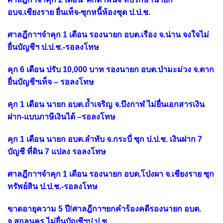
อบจ.เชียงราย ยื่นเท็จ-ซุกหนี้ห้องชุด ป.ป.ช.
ศาลฎีกาฯจำคุก 1 เดือน รองนายก อบต.เรือง จ.น่าน จงใจไม่
ยื่นบัญชีฯ ป.ป.ช.-รอลงโทษ
คุก 6 เดือน ปรับ 10,000 บาท รองนายก อบต.ป่ามะม่วง จ.ตาก
ยื่นบัญชีฯเท็จ – รอลงโทษ
คุก 1 เดือน นายก อบต.ถ้ำเจริญ จ.บึงกาฬ ไม่ยื่นเอกสารเงิน
ฝาก-แบบภาษีเงินได้ –รอลงโทษ
คุก 1 เดือน นายก อบต.ลำทับ จ.กระบี่ ซุก ป.ป.ช. เงินฝาก 7
บัญชี ที่ดิน 7 แปลง รอลงโทษ
ศาลฎีกาฯจำคุก 1 เดือน รองนายก อบต.โป่งผา จ.เชียงราย ซุก
ทรัพย์สิน ป.ป.ช.-รอลงโทษ
ขาดอายุความ 5 ปี!ศาลฎีกาฯยกคำร้องคดีรองนายก อบต.
จ.สกลนคร ไม่ยื่นบัญชีฯป.ป.ช.