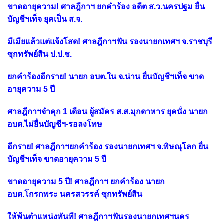
ขาดอายุความ! ศาลฎีกาฯ ยกคำร้อง อดีต ส.ว.นครปฐม ยื่น
บัญชีฯเท็จ ยุคเป็น ส.จ.
มีเมียแล้วแต่แจ้งโสด! ศาลฎีกาฯฟัน รองนายกเทศฯ จ.ราชบุรี
ซุกทรัพย์สิน ป.ป.ช.
ยกคำร้องอีกราย! นายก อบต.ใน จ.น่าน ยื่นบัญชีฯเท็จ ขาด
อายุความ 5 ปี
ศาลฎีกาฯจำคุก 1 เดือน ผู้สมัคร ส.ส.มุกดาหาร ยุคนั่ง นายก
อบต.ไม่ยื่นบัญชีฯ-รอลงโทษ
อีกราย! ศาลฎีกาฯยกคำร้อง รองนายกเทศฯ จ.พิษณุโลก ยื่น
บัญชีฯเท็จ ขาดอายุความ 5 ปี
ขาดอายุความ 5 ปี! ศาลฎีกาฯ ยกคำร้อง นายก
อบต.โกรกพระ นครสวรรค์ ซุกทรัพย์สิน
ให้พ้นตำแหน่งทันที! ศาลฎีกาฯฟันรองนายกเทศฯนคร