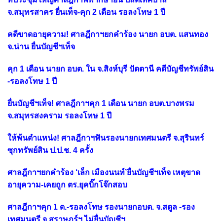
จ.สมุทรสาคร ยื่นเท็จ-คุก 2 เดือน รอลงโทษ 1 ปี
คดีขาดอายุความ! ศาลฎีกาฯยกคำร้อง นายก อบต. แสนทอง
จ.น่าน ยื่นบัญชีฯเท็จ
คุก 1 เดือน นายก อบต. ใน จ.สิงห์บุรี ปัตตานี คดีบัญชีทรัพย์สิน
-รอลงโทษ 1 ปี
ยื่นบัญชีฯเท็จ! ศาลฎีกาฯคุก 1 เดือน นายก อบต.บางพรม
จ.สมุทรสงคราม รอลงโทษ 1 ปี
ให้พ้นตำแหน่ง! ศาลฎีกาฯฟันรองนายกเทศมนตรี จ.สุรินทร์
ซุกทรัพย์สิน ป.ป.ช. 4 ครั้ง
ศาลฎีกาฯยกคำร้อง ‘เล็ก เมืองนนท์’ยื่นบัญชีฯเท็จ เหตุขาด
อายุความ-เคยถูก ตร.ยุคบิ๊กโจ๊กสอบ
ศาลฎีกาฯคุก 1 ด.-รอลงโทษ รองนายกอบต. จ.สตูล -รอง
เทศมนตรี จ.สุราษฎร์ฯ ไม่ยื่นบัญชีฯ