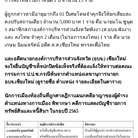
การลงโทษไว้มีกําหนด 1 ปี จำนวน 15 ราย
ผู้ถูกกล่าวหามีอายุมากถึง 61 ปีเศษโทษจําคุกจึงให้ยกเสียและ
คงปรับสถานเดียว จำนวน 5,000 บาท 1 ราย คือ นายมโน ชูนุต
ร สมาชิกสภาองค์การบริหารส่วนจังหวัดพังงา (ส.อบจ.พังงา)
และ ลงโทษ จำคุก 2 เดือน (ไม่รอการลงโทษ) 1 ราย คือ นาย
เกษม นิมมลรัตน์ อดีต ส.ส.เชียงใหม่ พรรคเพื่อไทย
และอดีตนายกองค์การบริหารส่วนจังหวัด (อบจ.) เชียงใหม่
จงใจยื่นบัญชีฯเท็จปกปิดข้อเท็จจริงที่ต้องแจ้งให้ทราบต่อคณะ
กรรมการ ป.ป.ช.กรณีพ้นจากตำแหน่งเลขานุการนายก
อบจ.เชียงใหม่ (ดูรายชื่อ ตำแหน่ง รายละเอียดในตาราง)
นักการเมืองท้องถิ่นที่ถูกศาลฎีกาแผนกคดีอาญาของผู้ดำรง
ตำแหน่งทางการเมือง พิพากษา คดีการแสดงบัญชีรายการ
ทรัพย์สินและหนี้สินฯ ในรอบปี 2565