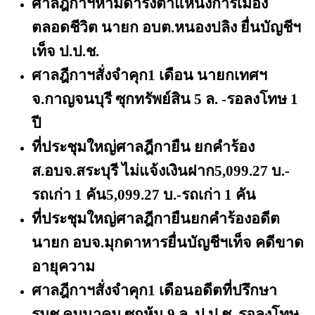
ศาลฎีกาฯห้ามดำรงตำแหน่งการเมือง
ตลอดชีวิต นายก อบต.หนองปลิง ยื่นบัญชีฯ
เท็จ ป.ป.ช.
ศาลฎีกาฯสั่งจำคุก
1 เดือน นายกเทศฯ
จ.กาญจนบุรี ซุกทรัพย์สิน 5 ล. -รอลงโทษ 1
ปี
ที่ประชุมใหญ่ศาลฎีกายืน ยกคำร้อง
ส.อบจ.สระบุรี ไม่แจ้งเงินฝาก
5,099.27 บ.-
รถเก่า 1 คัน5,099.27 บ.-รถเก่า 1 คัน
ที่ประชุมใหญ่ศาลฎีกายืนยกคำร้องอดีต
นายก อบจ.มุกดาหารยื่นบัญชีฯเท็จ คดีขาด
อายุความ
ศาลฎีกาฯสั่งจําคุก
1 เดือนอดีตที่ปรึกษา
รมช.คมนาคม ซุกหุ้น 9 ล. ป.ป.ช. รอลงโทษ