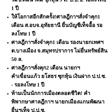
1 ปี
ให้โอกาสอีกสักครั้ง!ศาลฎีกาฯสั่งจําคุก
1
เดือน ส.อบจ.อุทัยธานี ยื่นบัญชีเท็จอื้อ รอ
ลงโทษ 1 ปี
ศาลฎีกาฯสั่งจำคุก
1 เดือน รองนายกเทศฯ
ต.บางเมือง จ.สมุทรปราการ ไม่ยื่นทรัพย์สิน
50 ล.
ศาลฎีกาฯสั่งคุก
2 เดือน นายกฯ
คำเขื่อนแก้ว ยโสธร ซุกหุ้น เงินฝาก ป.ป.ช.
- รอลงโทษ 1 ปี
ห้ามเป็นนักการเมืองตลอดชีวิต! คำ
พิพากษาศาลฎีกาฯ นายกเมืองแกนพัฒนา
ยื่นฯเท็จ ป.ป.ช.