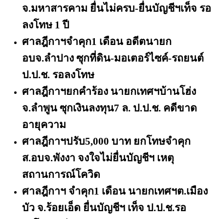
จ.มหาสารคาม ยื่นไม่ครบ-ยื่นบัญชีฯเท็จ รอ
ลงโทษ 1 ปี
ศาลฎีกาฯจำคุก
1 เดือน อดีตนายก
อบจ.ลำปาง ซุกที่ดิน-มอเตอร์ไซค์-รถยนต์
ป.ป.ช. รอลงโทษ
ศาลฎีกาฯยกคำร้อง นายกเทศฯบ้านโฮ่ง
จ.ลําพูน ซุกเงินลงทุน
7 ล. ป.ป.ช. คดีขาด
อายุความ
ศาลฎีกาฯปรับ
5,000 บาท ยกโทษจําคุก
ส.อบจ.พังงา จงใจไม่ยื่นบัญชีฯ เหตุ
สถานการณ์โควิด
ศาลฎีกาฯ จําคุก
1 เดือน นายกเทศฯต.เมือง
บัว จ.ร้อยเอ็ด ยื่นบัญชีฯ เท็จ ป.ป.ช.รอ