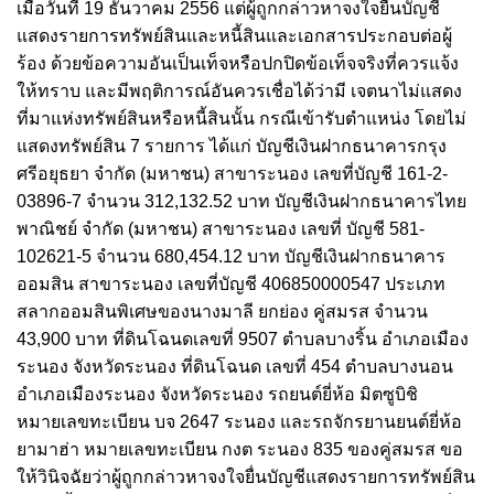
เมื่อวันที่ 19 ธันวาคม 2556 แต่ผู้ถูกกล่าวหาจงใจยื่นบัญชี
แสดงรายการทรัพย์สินและหนี้สินและเอกสารประกอบต่อผู้
ร้อง ด้วยข้อความอันเป็นเท็จหรือปกปิดข้อเท็จจริงที่ควรแจ้ง
ให้ทราบ และมีพฤติการณ์อันควรเชื่อได้ว่ามี เจตนาไม่แสดง
ที่มาแห่งทรัพย์สินหรือหนี้สินนั้น กรณีเข้ารับตําแหน่ง โดยไม่
แสดงทรัพย์สิน 7 รายการ ได้แก่ บัญชีเงินฝากธนาคารกรุง
ศรีอยุธยา จํากัด (มหาชน) สาขาระนอง เลขที่บัญชี 161-2-
03896-7 จํานวน 312,132.52 บาท บัญชีเงินฝากธนาคารไทย
พาณิชย์ จํากัด (มหาชน) สาขาระนอง เลขที่ บัญชี 581-
102621-5 จํานวน 680,454.12 บาท บัญชีเงินฝากธนาคาร
ออมสิน สาขาระนอง เลขที่บัญชี 406850000547 ประเภท
สลากออมสินพิเศษของนางมาลี ยกย่อง คู่สมรส จํานวน
43,900 บาท ที่ดินโฉนดเลขที่ 9507 ตําบลบางริ้น อําเภอเมือง
ระนอง จังหวัดระนอง ที่ดินโฉนด เลขที่ 454 ตําบลบางนอน
อําเภอเมืองระนอง จังหวัดระนอง รถยนต์ยี่ห้อ มิตซูบิชิ
หมายเลขทะเบียน บจ 2647 ระนอง และรถจักรยานยนต์ยี่ห้อ
ยามาฮ่า หมายเลขทะเบียน กงต ระนอง 835 ของคู่สมรส ขอ
ให้วินิจฉัยว่าผู้ถูกกล่าวหาจงใจยื่นบัญชีแสดงรายการทรัพย์สิน