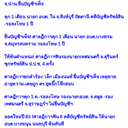
จ.น่าน ยื่นบัญชีฯเท็จ
คุก 1 เดือน นายก อบต. ใน จ.สิงห์บุรี ปัตตานี คดีบัญชีทรัพย์สิน
-รอลงโทษ 1 ปี
ยื่นบัญชีฯเท็จ! ศาลฎีกาฯคุก 1 เดือน นายก อบต.บางพรม
จ.สมุทรสงคราม รอลงโทษ 1 ปี
ให้พ้นตำแหน่ง! ศาลฎีกาฯฟันรองนายกเทศมนตรี จ.สุรินทร์
ซุกทรัพย์สิน ป.ป.ช. 4 ครั้ง
ศาลฎีกาฯยกคำร้อง ‘เล็ก เมืองนนท์’ยื่นบัญชีฯเท็จ เหตุขาด
อายุความ-เคยถูก ตร.ยุคบิ๊กโจ๊กสอบ
ศาลฎีกาฯคุก 1 ด.-รอลงโทษ รองนายกอบต. จ.สตูล -รอง
เทศมนตรี จ.สุราษฎร์ฯ ไม่ยื่นบัญชีฯ
ลอตใหม่ปี 63 !ศาลฎีกาฯฟัน 6 คดีบัญชีทรัพย์สิน-ให้นายก
อบต.บางขนุน นนทบุรี พ้นทันที