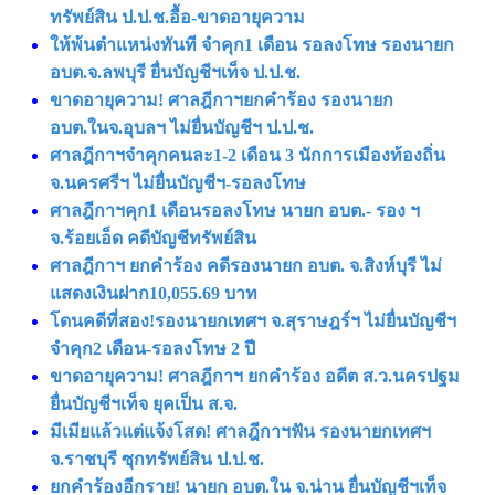
ทรัพย์สิน ป.ป.ช.อื้อ-ขาดอายุความ
ให้พ้นตำแหน่งทันที จำคุก1 เดือน รอลงโทษ รองนายก
อบต.จ.ลพบุรี ยื่นบัญชีฯเท็จ ป.ป.ช.
ขาดอายุความ! ศาลฎีกาฯยกคำร้อง รองนายก
อบต.ในจ.อุบลฯ ไม่ยื่นบัญชีฯ ป.ป.ช.
ศาลฎีกาฯจำคุกคนละ1-2 เดือน 3 นักการเมืองท้องถิ่น
จ.นครศรีฯ ไม่ยื่นบัญชีฯ-รอลงโทษ
ศาลฎีกาฯคุก1 เดือนรอลงโทษ นายก อบต.- รอง ฯ
จ.ร้อยเอ็ด คดีบัญชีทรัพย์สิน
ศาลฎีกาฯ ยกคำร้อง คดีรองนายก อบต. จ.สิงห์บุรี ไม่
แสดงเงินฝาก10,055.69 บาท
โดนคดีที่สอง!รองนายกเทศฯ จ.สุราษฎร์ฯ ไม่ยื่นบัญชีฯ
จำคุก2 เดือน-รอลงโทษ 2 ปี
ขาดอายุความ! ศาลฎีกาฯ ยกคำร้อง อดีต ส.ว.นครปฐม
ยื่นบัญชีฯเท็จ ยุคเป็น ส.จ.
มีเมียแล้วแต่แจ้งโสด! ศาลฎีกาฯฟัน รองนายกเทศฯ
จ.ราชบุรี ซุกทรัพย์สิน ป.ป.ช.
ยกคำร้องอีกราย! นายก อบต.ใน จ.น่าน ยื่นบัญชีฯเท็จ