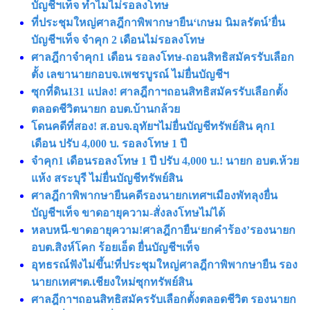
บัญชีฯเท็จ ทำไมไม่รอลงโทษ
ที่ประชุมใหญ่ศาลฎีกาพิพากษายืน‘เกษม นิมลรัตน์’ยื่น
บัญชีฯเท็จ จำคุก 2 เดือนไม่รอลงโทษ
ศาลฎีกาจำคุก1 เดือน รอลงโทษ-ถอนสิทธิสมัครรับเลือก
ตั้ง เลขานายกอบจ.เพชรบูรณ์ ไม่ยื่นบัญชีฯ
ซุกที่ดิน131 แปลง! ศาลฎีกาฯถอนสิทธิสมัครรับเลือกตั้ง
ตลอดชีวิตนายก อบต.บ้านกล้วย
โดนคดีที่สอง! ส.อบจ.อุทัยฯไม่ยื่นบัญชีทรัพย์สิน คุก1
เดือน ปรับ 4,000 บ. รอลงโทษ 1 ปี
จําคุก1 เดือนรอลงโทษ 1 ปี ปรับ 4,000 บ.! นายก อบต.ห้วย
แห้ง สระบุรี ไม่ยื่นบัญชีทรัพย์สิน
ศาลฎีกาพิพากษายืนคดีรองนายกเทศฯเมืองพัทลุงยื่น
บัญชีฯเท็จ ขาดอายุความ-สั่งลงโทษไม่ได้
หลบหนี-ขาดอายุความ!ศาลฎีกายืน‘ยกคําร้อง’รองนายก
อบต.สิงห์โคก ร้อยเอ็ด ยื่นบัญชีฯเท็จ
อุทธรณ์ฟังไม่ขึ้น!ที่ประชุมใหญ่ศาลฎีกาพิพากษายืน รอง
นายกเทศฯต.เชียงใหม่ซุกทรัพย์สิน
ศาลฎีกาฯถอนสิทธิสมัครรับเลือกตั้งตลอดชีวิต รองนายก