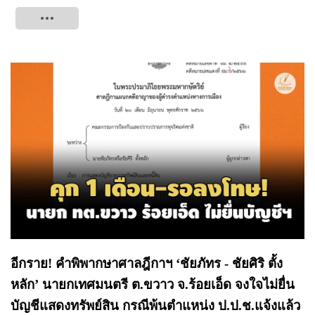
Tweet
อีกราย! คำพิพากษาศาลฎีกาฯ ‘ชัยภัทร - ชัยศิริ ตั้ง
หลัก’ นายกเทศมนตรี ต.ขวาว จ.ร้อยเอ็ด จงใจไม่ยื่น
บัญชีแสดงทรัพย์สิน กรณีพ้นตำแหน่ง ป.ป.ช.แจ้งแล้ว