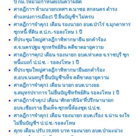
ปี กม.ใหม่ไม่กำหนดเป็นความผิด
ศาลฎีกาฯ ห้ามนายกเทศฯ ต.นาซอ สกลนคร ดำรง
ตำแหน่งการเมือง5 ปี ยื่นบัญชีฯ ไม่ครบ
ศาลฎีกาฯจำคุก1 เดือน รองนายก อบต.ป่าไร่ จ.มุกดาหาร
ซุกหนี้-ที่ดิน ส.ป.ก.-รอลงโทษ 1 ปี
ที่ประชุมใหญ่ศาลฎีกาพิพากษายืน ยกคำร้อง
ส.จ.นครปฐม ซุกทรัพย์สิน คดีขาดอายุความ
ศาลฎีกาฯคุก2 เดือน รองนายก อบต.ท่าเคย จ.ราชบุรี ซุก
หนี้แบงก์ ป.ป.ช. - รอลงโทษ 1 ปี
ที่ประชุมใหญ่ศาลฎีกาพิพากษายืนยกคำร้อง
ส.อบจ.นนทบุรี ยื่นบัญชีฯเท็จ คดีขาดอายุความ
ศาลฎีกาฯจำคุก1 เดือน นายก อบต.บางยอ
จ.สมุทรปราการ ไม่ยื่นบัญชีทรัพย์สิน รอลงโทษ 1 ปี
ศาลฎีกาจำคุก2 เดือน ‘ศักดาพินิจ’ที่ปรึกษานายก
อบจ.เชียงราย ยื่นเท็จ-ซุกหนี้ห้องชุด ป.ป.ช.
ศาลฎีกาฯจำคุก1 เดือน รองนายก อบต.เรือง จ.น่าน จงใจ
ไม่ยื่นบัญชีฯ ป.ป.ช.-รอลงโทษ
คุก6 เดือน ปรับ 10,000 บาท รองนายก อบต.ป่ามะม่วง