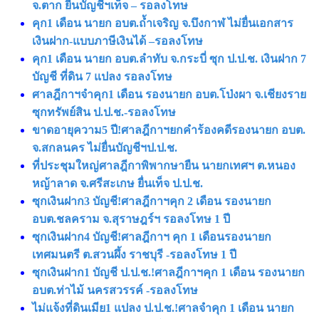
จ.ตาก ยื่นบัญชีฯเท็จ – รอลงโทษ
คุก1 เดือน นายก อบต.ถ้ำเจริญ จ.บึงกาฬ ไม่ยื่นเอกสาร
เงินฝาก-แบบภาษีเงินได้ –รอลงโทษ
คุก1 เดือน นายก อบต.ลำทับ จ.กระบี่ ซุก ป.ป.ช. เงินฝาก 7
บัญชี ที่ดิน 7 แปลง รอลงโทษ
ศาลฎีกาฯจำคุก1 เดือน รองนายก อบต.โป่งผา จ.เชียงราย
ซุกทรัพย์สิน ป.ป.ช.-รอลงโทษ
ขาดอายุความ5 ปี!ศาลฎีกาฯยกคำร้องคดีรองนายก อบต.
จ.สกลนคร ไม่ยื่นบัญชีฯป.ป.ช.
ที่ประชุมใหญ่ศาลฎีกาพิพากษายืน นายกเทศฯ ต.หนอง
หญ้าลาด จ.ศรีสะเกษ ยื่นเท็จ ป.ป.ช.
ซุกเงินฝาก3 บัญชี!ศาลฎีกาฯคุก 2 เดือน รองนายก
อบต.ชลคราม จ.สุราษฎร์ฯ รอลงโทษ 1 ปี
ซุกเงินฝาก4 บัญชี!ศาลฎีกาฯ คุก 1 เดือนรองนายก
เทศมนตรี ต.สวนผึ้ง ราชบุรี -รอลงโทษ 1 ปี
ซุกเงินฝาก1 บัญชี ป.ป.ช.!ศาลฎีกาฯคุก 1 เดือน รองนายก
อบต.ท่าไม้ นครสวรรค์ -รอลงโทษ
ไม่แจ้งที่ดินเมีย1 แปลง ป.ป.ช.!ศาลจำคุก 1 เดือน นายก