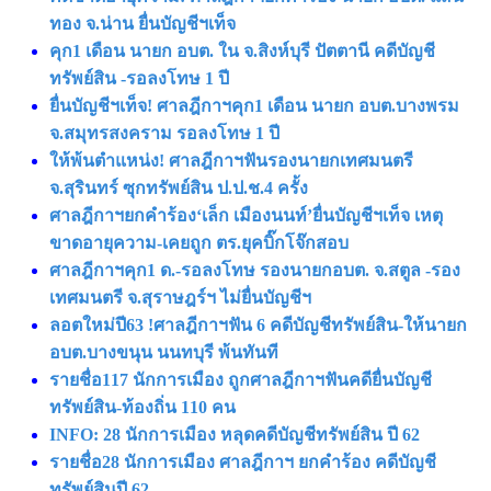
ทอง จ.น่าน ยื่นบัญชีฯเท็จ
คุก1 เดือน นายก อบต. ใน จ.สิงห์บุรี ปัตตานี คดีบัญชี
ทรัพย์สิน -รอลงโทษ 1 ปี
ยื่นบัญชีฯเท็จ! ศาลฎีกาฯคุก1 เดือน นายก อบต.บางพรม
จ.สมุทรสงคราม รอลงโทษ 1 ปี
ให้พ้นตำแหน่ง! ศาลฎีกาฯฟันรองนายกเทศมนตรี
จ.สุรินทร์ ซุกทรัพย์สิน ป.ป.ช.4 ครั้ง
ศาลฎีกาฯยกคำร้อง‘เล็ก เมืองนนท์’ยื่นบัญชีฯเท็จ เหตุ
ขาดอายุความ-เคยถูก ตร.ยุคบิ๊กโจ๊กสอบ
ศาลฎีกาฯคุก1 ด.-รอลงโทษ รองนายกอบต. จ.สตูล -รอง
เทศมนตรี จ.สุราษฎร์ฯ ไม่ยื่นบัญชีฯ
ลอตใหม่ปี63 !ศาลฎีกาฯฟัน 6 คดีบัญชีทรัพย์สิน-ให้นายก
อบต.บางขนุน นนทบุรี พ้นทันที
รายชื่อ117 นักการเมือง ถูกศาลฎีกาฯฟันคดียื่นบัญชี
ทรัพย์สิน-ท้องถิ่น 110 คน
INFO: 28 นักการเมือง หลุดคดีบัญชีทรัพย์สิน ปี 62
รายชื่อ28 นักการเมือง ศาลฎีกาฯ ยกคำร้อง คดีบัญชี
ทรัพย์สินปี 62