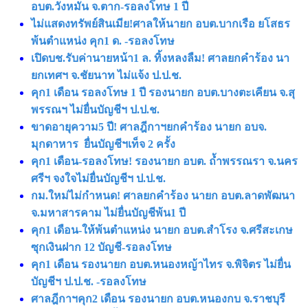
อบต.วังหมัน จ.ตาก-รอลงโทษ 1 ปี
ไม่แสดงทรัพย์สินเมีย!ศาลให้นายก อบต.บากเรือ ยโสธร
พ้นตำแหน่ง คุก1 ด. -รอลงโทษ
เปิดบช.รับค่านายหน้า1 ล. ทิ้งหลงลืม! ศาลยกคำร้อง นา
ยกเทศฯ จ.ชัยนาท ไม่แจ้ง ป.ป.ช.
คุก1 เดือน รอลงโทษ 1 ปี รองนายก อบต.บางตะเคียน จ.สุ
พรรณฯ ไม่ยื่นบัญชีฯ ป.ป.ช.
ขาดอายุความ5 ปี! ศาลฎีกาฯยกคำร้อง นายก อบจ.
มุกดาหาร ยื่นบัญชีฯเท็จ 2 ครั้ง
คุก1 เดือน-รอลงโทษ! รองนายก อบต. ถ้ำพรรณรา จ.นคร
ศรีฯ จงใจไม่ยื่นบัญชีฯ ป.ป.ช.
กม.ใหม่ไม่กำหนด! ศาลยกคำร้อง นายก อบต.ลาดพัฒนา
จ.มหาสารคาม ไม่ยื่นบัญชีพ้น1 ปี
คุก1 เดือน-ให้พ้นตำแหน่ง นายก อบต.สำโรง จ.ศรีสะเกษ
ซุกเงินฝาก 12 บัญชี-รอลงโทษ
คุก1 เดือน รองนายก อบต.หนองหญ้าไทร จ.พิจิตร ไม่ยื่น
บัญชีฯ ป.ป.ช. -รอลงโทษ
ศาลฎีกาฯคุก2 เดือน รองนายก อบต.หนองกบ จ.ราชบุรี