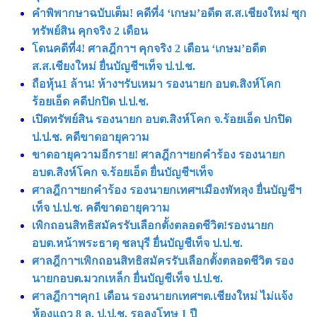
คำพิพากษาฉบับเต็ม! คดีที่4 ‘เกษม’อดีต ส.ส.เชียงใหม่ ซุก
ทรัพย์สิน คุกจริง 2 เดือน
โดนคดีที่4! ศาลฎีกาฯ คุกจริง 2 เดือน ‘เกษม’อดีต
ส.ส.เชียงใหม่ ยื่นบัญชีฯเท็จ ป.ป.ช.
ถือหุ้น1 ล้าน! ห้างฯรับเหมา รองนายก อบต.สิงห์โคก
ร้อยเอ็ด คดีปกปิด ป.ป.ช.
เปิดทรัพย์สิน รองนายก อบต.สิงห์โคก จ.ร้อยเอ็ด ปกปิด
ป.ป.ช. คดีขาดอายุความ
ขาดอายุความอีกราย! ศาลฎีกาฯยกคำร้อง รองนายก
อบต.สิงห์โคก จ.ร้อยเอ็ด ยื่นบัญชีฯเท็จ
ศาลฎีกาฯยกคำร้อง รองนายกเทศฯเมืองพัทลุง ยื่นบัญชีฯ
เท็จ ป.ป.ช. คดีขาดอายุความ
เพิกถอนสิทธิสมัครรับเลือกตั้งตลอดชีวิต!รองนายก
อบต.หน้าพระธาตุ ชลบุรี ยื่นบัญชีเท็จ ป.ป.ช.
ศาลฎีกาฯเพิกถอนสิทธิสมัครรับเลือกตั้งตลอดชีวิต รอง
นายกอบต.มวกเหล็ก ยื่นบัญชีเท็จ ป.ป.ช.
ศาลฎีกาฯคุก1 เดือน รองนายกเทศฯต.เชียงใหม่ ไม่แจ้ง
ห้องแถว 8 ล. ป.ป.ช. รอลงโทษ 1 ปี