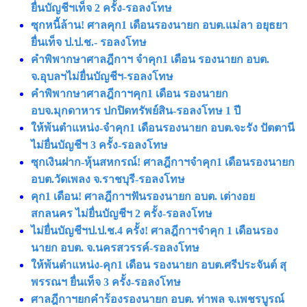
ยื่นบัญชีฯเท็จ 2 ครั้ง-รอลงโทษ
ซุกหนี้ล้าน! ศาลคุก1 เดือนรองนายก อบต.แม่ลา อยุธยา
ยื่นเท็จ ป.ป.ช.- รอลงโทษ
คำพิพากษาศาลฎีกาฯ จำคุก1 เดือน รองนายก อบต.
จ.อุบลฯไม่ยื่นบัญชีฯ-รอลงโทษ
คำพิพากษาศาลฎีกาฯคุก1 เดือน รองนายก
อบจ.มุกดาหาร ปกปิดทรัพย์สิน-รอลงโทษ 1 ปี
ให้พ้นตำแหน่ง-จำคุก1 เดือนรองนายก อบต.จะรัง ปัตตานี
ไม่ยื่นบัญชีฯ 3 ครั้ง-รอลงโทษ
ซุกเงินฝาก-หุ้นสหกรณ์! ศาลฎีกาฯจำคุก1 เดือนรองนายก
อบต.วัดเพลง จ.ราชบุรี-รอลงโทษ
คุก1 เดือน! ศาลฎีกาฯฟันรองนายก อบต. เต่างอย
สกลนคร ไม่ยื่นบัญชีฯ 2 ครั้ง-รอลงโทษ
ไม่ยื่นบัญชีฯป.ป.ช.4 ครั้ง! ศาลฎีกาฯจำคุก 1 เดือนรอง
นายก อบต. จ.นครสวรรค์-รอลงโทษ
ให้พ้นตำแหน่ง-คุก1 เดือน รองนายก อบต.ศรีประจันต์ สุ
พรรณฯ ยื่นเท็จ 3 ครั้ง-รอลงโทษ
ศาลฎีกาฯยกคำร้องรองนายก อบต. ท่าพล จ.เพชรบูรณ์