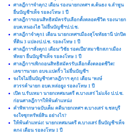
ศาลฎีกาฯจำคุก2 เดือน รองนายกเทศฯ ต.ต้นธง จ.ลำพูน
ยื่นบัญชีฯเท็จ รอลงโทษ 1 ปี
ศาลฎีกาฯถอนสิทธิสมัครรับเลือกตั้งตลอดชีวิต รองนายก
อบต.หนองไฮ ไม่ยื่นบัญชีฯป.ป.ช.
ศาลฎีกาจำคุก1 เดือน นายกเทศฯเมืองสุโขทัยธานี ปกปิด
ที่ดิน 3 แปลงป.ป.ช. รอลงโทษ 1 ปี
ศาลฎีกาฯสั่งคุก1 เดือน‘วิชัย รอดเปีย’สมาชิกสภาเมือง
พัทยา ยื่นบัญชีฯเท็จ รอลงโทษ 1 ปี
ศาลฎีกาฯเพิกถอนสิทธิสมัครรับเลือกตั้งตลอดชีวิต!
เลขาฯนายก อบจ.แปดริ้ว ไม่ยื่นบัญชีฯ
จงใจไม่ยื่นบัญชีฯ!ศาลฎีกาฯ คุก1 เดือน ‘พงษ์
สวรรค์’นายก อบต.หล่อยูง รอลงโทษ 1 ปี
เปิด บ.รับเหมา นายกเทศมนตรี ต.บางเสร่ ไม่แจ้ง ป.ป.ช.
ก่อนศาลฎีกาฯให้พ้นตำแหน่ง
คำพิพากษาฉบับเต็ม คดีนายกเทศฯ ต.บางเสร่ จ.ชลบุรี
จงใจซุกทรัพย์สิน อย่างไร?
ให้พ้นตำแหน่ง! นายกเทศมนตรี ต.บางเสร่ ยื่นบัญชีฯเท็จ
คุก4 เดือน รอลงโทษ 1 ปี