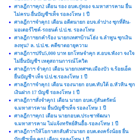
ศาลฎีกาฯคุก2 เดือน รอง อบต.กู่ทอง จ.มหาสารคาม ยื่น
ไม่ครบ-ยื่นบัญชีฯเท็จ รอลงโทษ 1 ปี
ศาลฎีกาฯจำคุก1 เดือน อดีตนายก อบจ.ลำปาง ซุกที่ดิน-
มอเตอร์ไซค์-รถยนต์ ป.ป.ช. รอลงโทษ
ศาลฎีกาฯยกคำร้อง นายกเทศฯบ้านโฮ่ง จ.ลําพูน ซุกเงิน
ลงทุน7 ล. ป.ป.ช. คดีขาดอายุความ
ศาลฎีกาฯปรับ5,000 บาท ยกโทษจําคุก ส.อบจ.พังงา จงใจ
ไม่ยื่นบัญชีฯ เหตุสถานการณ์โควิด
ศาลฎีกาฯ จําคุก1 เดือน นายกเทศฯต.เมืองบัว จ.ร้อยเอ็ด
ยื่นบัญชีฯ เท็จ ป.ป.ช.รอลงโทษ 1 ปี
ศาลฎีกาฯจำคุก1 เดือน รองนายก อบต.ทับใต้ อ.หัวหิน ซุก
เงินฝาก 17 บัญชี รอลงโทษ 1 ปี
ศาลฎีกาฯสั่งจําคุก1 เดือน นายก อบต.กู่สันตรัตน์
จ.มหาสารคาม ยื่นบัญชีฯเท็จ รอลงโทษ 1 ปี
ศาลฎีกาฯคุก1 เดือน นายกอบต.ประชาพัฒนา
จ.มหาสารคาม ไม่แจ้งทรัพย์สินอื้อ-รอลงโทษ 1 ปี
ศาลฎีกาฯให้โอกาสกลับตัว!นายก อบต.ดงครั่งน้อย ยื่น
บัญชีฯเท็จ คุก1 เดือน รอลงโทษ 1 ปี