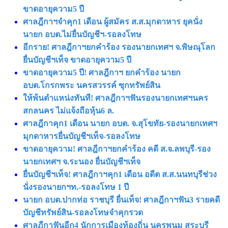
ขาดอายุความ5 ปี
ศาลฎีกาฯจำคุก1 เดือน ผู้สมัคร ส.ส.มุกดาหาร ยุคนั่ง
นายก อบต.ไม่ยื่นบัญชีฯ-รอลงโทษ
อีกราย! ศาลฎีกาฯยกคำร้อง รองนายกเทศฯ จ.พิษณุโลก
ยื่นบัญชีฯเท็จ ขาดอายุความ5 ปี
ขาดอายุความ5 ปี! ศาลฎีกาฯ ยกคำร้อง นายก
อบต.โกรกพระ นครสวรรค์ ซุกทรัพย์สิน
ให้พ้นตำแหน่งทันที! ศาลฎีกาฯฟันรองนายกเทศฯนคร
สกลนคร ไม่แจ้งถือหุ้น6 ล.
ศาลฎีกาคุก1 เดือน นายก อบต. จ.สุโขทัย-รองนายกเทศฯ
มุกดาหารยื่นบัญชีฯเท็จ-รอลงโทษ
ขาดอายุความ! ศาลฎีกาฯยกคำร้อง คดี ส.จ.ลพบุรี-รอง
นายกเทศฯ จ.ระนอง ยื่นบัญชีฯเท็จ
ยื่นบัญชีฯเท็จ! ศาลฎีกาฯคุก1 เดือน อดีต ส.ส.นนทบุรีช่วง
นั่งรองนายกฯท.-รอลงโทษ 1 ปี
นายก อบต.ปากท่อ ราชบุรี ยื่นเท็จ! ศาลฎีกาฯฟัน3 รายคดี
บัญชีทรัพย์สิน-รอลงโทษจำคุกรวด
ศาลฎีกาฟันอีก4 นักการเมืองท้องถิ่น นครพนม สระบุรี