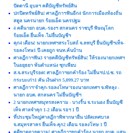
ปัตตานี อุบลฯ คดีบัญชีทรัพย์สิน
ปกปิดทรัพย์สิน! ศาลฎีกาฯฟันอีก4 นักการเมืองท้องถิ่น
สตูล นครนายก ร้อยเอ็ด นครปฐม
4 คดีนายก อบต.-รองฯ สกลนคร ราชบุรี พิษณุโลก
ร้อยเอ็ด ยื่นเท็จ -ไม่ยื่นบัญชีฯ
คุก4 เดือน! นายกเทศฯสระโบสถ์ จ.ลพบุรี ยื่นบัญชีฯเท็จ-
รอลงโทษ1 ปี-เคยถูก จนท.ค้นบ้าน
ศาลฎีกาฯฟัน3 รายคดีบัญชีทรัพย์สิน! ให้รองนายกเทศฯ
ในอยุธยา พ้นตำแหน่ง ซุกเพียบ
ส.จ.สระบุรีรอด! ศาลฎีกาฯยกคำร้อง ไม่ยื่นฯป.ป.ช. รถ
กระบะเก่า1 คัน เงินฝาก 5,099.27 บาท
ศาลฎีกาฯ‘จำคุก-รอลงโทษ’รองนายกเทศฯ จ.พัทลุง -
นายก อบต. สกลนคร ไม่ยื่นบัญชีฯ
2 นายกเทศฯสมุทรสงคราม - บางริ้น จ.ระนอง ยื่นบัญชี
เท็จ ศาลจำคุก 1-2 เดือน รอฯ 1 ปี
ที่ประชุมใหญ่ศาลฎีกาพิพากษายืน ปลัดเทศบาล
จ.สมุทรสาคร ยื่นเท็จ-คุก2 เดือน รอลงโทษ 1 ปี
คดีขาดอายุความ! ศาลฎีกาฯยกคำร้อง นายก อบต. แสน