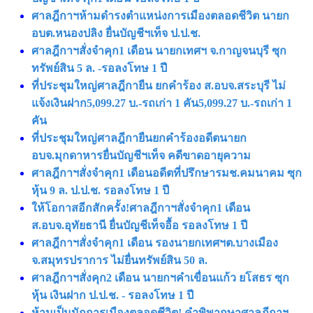
ศาลฎีกาฯห้ามดำรงตำแหน่งการเมืองตลอดชีวิต นายก
อบต.หนองปลิง ยื่นบัญชีฯเท็จ ป.ป.ช.
ศาลฎีกาฯสั่งจำคุก1 เดือน นายกเทศฯ จ.กาญจนบุรี ซุก
ทรัพย์สิน 5 ล. -รอลงโทษ 1 ปี
ที่ประชุมใหญ่ศาลฎีกายืน ยกคำร้อง ส.อบจ.สระบุรี ไม่
แจ้งเงินฝาก5,099.27 บ.-รถเก่า 1 คัน5,099.27 บ.-รถเก่า 1
คัน
ที่ประชุมใหญ่ศาลฎีกายืนยกคำร้องอดีตนายก
อบจ.มุกดาหารยื่นบัญชีฯเท็จ คดีขาดอายุความ
ศาลฎีกาฯสั่งจําคุก1 เดือนอดีตที่ปรึกษารมช.คมนาคม ซุก
หุ้น 9 ล. ป.ป.ช. รอลงโทษ 1 ปี
ให้โอกาสอีกสักครั้ง!ศาลฎีกาฯสั่งจําคุก1 เดือน
ส.อบจ.อุทัยธานี ยื่นบัญชีเท็จอื้อ รอลงโทษ 1 ปี
ศาลฎีกาฯสั่งจำคุก1 เดือน รองนายกเทศฯต.บางเมือง
จ.สมุทรปราการ ไม่ยื่นทรัพย์สิน 50 ล.
ศาลฎีกาฯสั่งคุก2 เดือน นายกฯคำเขื่อนแก้ว ยโสธร ซุก
หุ้น เงินฝาก ป.ป.ช. - รอลงโทษ 1 ปี
ห้ามเป็นนักการเมืองตลอดชีวิต! คำพิพากษาศาลฎีกาฯ