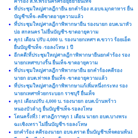
คำร้อง ส.ท.พระนครศรีอยุธยายื่นเท็จ
ที่ประชุมใหญ่ศาลฎีกายืน ยกคำร้อง ส.อบจ.มุกดาหาร ยื่น
บัญชีฯเท็จ–คดีขาดอายุความแล้ว
ที่ประชุมใหญ่ศาลฎีกาพิพากษายืน รองนายก อบต.นาหัว
บ่อ สกลนคร ไม่ยื่นบัญชีฯ-ขาดอายุความ
คุก1 เดือน ปรับ 4,000 บ. รองนายกเทศฯ ต.ขวาว ร้อยเอ็ด
ยื่นบัญชีฯเท็จ -รอลงโทษ 1 ปี
อีกคดี!ที่ประชุมใหญ่ศาลฎีกาพิพากษายืนยกคำร้อง รอง
นายกเทศฯบางริ้น ยื่นเท็จ-ขาดอายุความ
ที่ประชุมใหญ่ศาลฎีกาพิพากษายืน ยกคำร้องคดีรอง
นายก อบต.ท่าพล ยื่นเท็จ -ขาดอายุความแล้ว
ที่ประชุมใหญ่ศาลฎีกาพิพากษาแก้เพิ่มหนึ่งกระทง รอง
นายกเทศฯห้วยกระบอก ราชบุรี ยื่นเท็จ
คุก1 เดือนปรับ 4,000 บ. รองนายก อบต.บ้านพร้าว
หนองบัวลำภู ยื่นบัญชีฯเท็จ-รอลงโทษ
โดนครั้งที่3 ! ศาลฎีกาฯคุก 1 เดือน นายก อบต.บางพระ
ฉะเชิงเทรา ไม่ยื่นบัญชีฯ-รอลงโทษ
ยกคำร้อง คดีรองนายก อบจ.ตราด ยื่นบัญชีฯเท็จตอนพ้น1