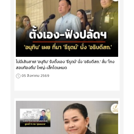
ไม่มีเส้นสาย! 'อนุทิน' รับตั้งเอง 'ธีรุตม์' นั่ง 'อธิบดีสถ.' ลั่น 'โกง
สอบท้องถิ่น' ใหญ่-เล็กโดนหมด
05 สิงหาคม 2569