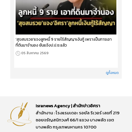
‘สุขสมรวย’แจงลูกหนี้ 9 รายไร้สัญญาเงินกู้ เพราะเป็นการเอา
ที่ดินมาจำนอง ยันแจ้งป.ป.ช.แล้ว
05 สิงหาคม 2569
ดูทั้งหมด
Isranews Agency | สำนักข่าวอิศรา
สำนักงาน : โรงแรมเดอะ รอยัล ริเวอร์ เลขที่ 219
ซอยจรัญสนิทวงศ์ 66/1 แขวง บางพลัด เขต
บางพลัด กรุงเทพมหานคร 10700