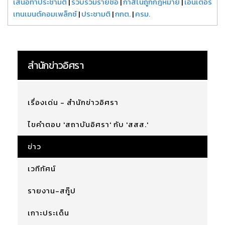
เสนอทำประชามติ
|
รวบรวมรายชื่อ
|
กาสิโนถูกกฎหมาย
|
เอ็นเตอร์
เทนเมนต์คอมเพล็กซ์
|
ประชามติ
|
กกต.
|
ครม.
สำนักข่าวอิศรา
เรื่องเด่น - สำนักข่าวอิศรา
ไขคำตอบ 'สถาบันอิศรา' กับ 'สสส.'
ข่าว
เวทีทัศน์
รายงาน-สกู๊ป
เกาะประเด็น