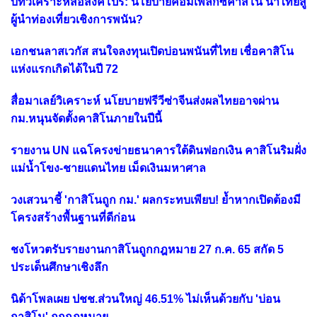
บทวิเคราะห์สื่อสิงคโปร์: นโยบายคอมเพล็กซ์คาสิโน นำไทยสู่
ผู้นำท่องเที่ยวเชิงการพนัน?
เอกชนลาสเวกัส สนใจลงทุนเปิดบ่อนพนันที่ไทย เชื่อคาสิโน
แห่งแรกเกิดได้ในปี 72
สื่อมาเลย์วิเคราะห์ นโยบายฟรีวีซ่าจีนส่งผลไทยอาจผ่าน
กม.หนุนจัดตั้งคาสิโนภายในปีนี้
รายงาน UN แฉโครงข่ายธนาคารใต้ดินฟอกเงิน คาสิโนริมฝั่ง
แม่น้ำโขง-ชายแดนไทย เม็ดเงินมหาศาล
วงเสวนาชี้ 'กาสิโนถูก กม.' ผลกระทบเพียบ! ย้ำหากเปิดต้องมี
โครงสร้างพื้นฐานที่ดีก่อน
ชงโหวตรับรายงานกาสิโนถูกกฎหมาย 27 ก.ค. 65 สกัด 5
ประเด็นศึกษาเชิงลึก
นิด้าโพลเผย ปชช.ส่วนใหญ่ 46.51% ไม่เห็นด้วยกับ 'บ่อน
กาสิโน' ถูกกฎหมาย