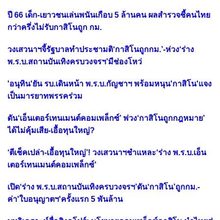
ปี 66 เด็ก-เยาวชนเล่นพนันเกือบ 5 ล้านคน ผลสำรวจชี้คนไทย
กว่าครึ่งไม่รับกาสิโนถูก กม.
วงเสวนาฯจี้รัฐบาลทำประชามติ‘กาสิโนถูกกม.’-ห่วง‘ร่าง
พ.ร.บ.สถานบันเทิงครบวงจรฯ’มีช่องโหว่
'อนุทิน'ยัน รบ.เดินหน้า พ.ร.บ.กัญชาฯ พร้อมหนุน'กาสิโน'แจง
เป็นมารยาทพรรคร่วม
ดัน‘เอ็นเตอร์เทนเมนต์คอมเพล็กซ์’ พ่วง‘กาสิโนถูกกฎหมาย’
ได้ไม่คุ้มเสีย-เอื้อทุนใหญ่?
‘ตีเช็คเปล่า-เอื้อทุนใหญ่’! วงเสวนาฯชำแหละ‘ร่าง พ.ร.บ.เอ็น
เตอร์เทนเมนต์คอมเพล็กซ์’
เปิด‘ร่าง พ.ร.บ.สถานบันเทิงครบวงจรฯ’ดัน‘กาสิโน’ถูกกม.-
ค่า'ใบอนุญาตฯ'ครั้งแรก 5 พันล้าน