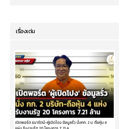
เรื่องเด่น
เปิดพอร์ต ธนารัตน์-ผู้เปิดโปง ข้อมูลรั่ว นั่งกก. 2 บ. ถือหุ้น 4
แห่ง รับงานรัฐ 20 โครงการ 7.21 ล.