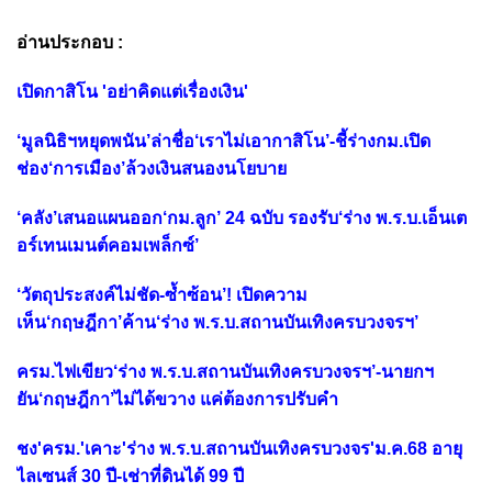
อ่านประกอบ :
เปิดกาสิโน 'อย่าคิดแต่เรื่องเงิน'
‘มูลนิธิฯหยุดพนัน’ล่าชื่อ‘เราไม่เอากาสิโน’-ชี้ร่างกม.เปิด
ช่อง‘การเมือง’ล้วงเงินสนองนโยบาย
‘คลัง’เสนอแผนออก‘กม.ลูก’ 24 ฉบับ รองรับ‘ร่าง พ.ร.บ.เอ็นเต
อร์เทนเมนต์คอมเพล็กซ์’
‘วัตถุประสงค์ไม่ชัด-ซ้ำซ้อน’! เปิดความ
เห็น‘กฤษฎีกา’ค้าน‘ร่าง พ.ร.บ.สถานบันเทิงครบวงจรฯ’
ครม.ไฟเขียว‘ร่าง พ.ร.บ.สถานบันเทิงครบวงจรฯ’-นายกฯ
ยัน‘กฤษฎีกา’ไม่ได้ขวาง แค่ต้องการปรับคำ
ชง'ครม.'เคาะ'ร่าง พ.ร.บ.สถานบันเทิงครบวงจร'ม.ค.68 อายุ
ไลเซนส์ 30 ปี-เช่าที่ดินได้ 99 ปี