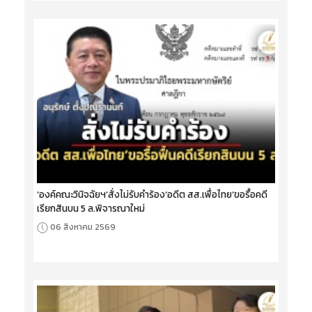
‘องค์คณะวินิจฉัยฯ’สั่งไม่รับคำร้อง‘อดีต สส.เพื่อไทย’ขอรื้อคดี
เรียกสินบน 5 ล.พิจารณาใหม่
06 สิงหาคม 2569