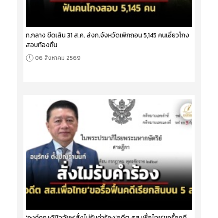
ก.กลาง ขีดเส้น 31 ส.ค. ส่งก.จังหวัดเพิกถอน 5,145 คนเอี่ยวโกง
สอบท้องถิ่น
06 สิงหาคม 2569
‘องค์คณะวินิจฉัยฯ’สั่งไม่รับคำร้อง‘อดีต สส.เพื่อไทย’ขอรื้อคดี