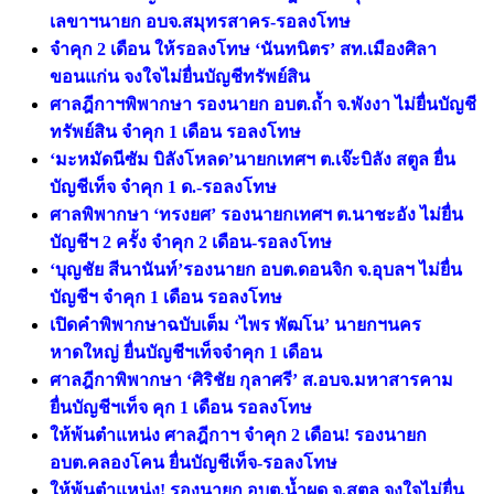
เลขาฯนายก อบจ.สมุทรสาคร-รอลงโทษ
จำคุก 2 เดือน ให้รอลงโทษ ‘นันทนิตร’ สท.เมืองศิลา
ขอนแก่น จงใจไม่ยื่นบัญชีทรัพย์สิน
ศาลฎีกาฯพิพากษา รองนายก อบต.ถ้ำ จ.พังงา ไม่ยื่นบัญชี
ทรัพย์สิน จำคุก 1 เดือน รอลงโทษ
‘มะหมัดนีซัม บิลังโหลด’นายกเทศฯ ต.เจ๊ะบิลัง สตูล ยื่น
บัญชีเท็จ จำคุก 1 ด.-รอลงโทษ
ศาลพิพากษา ‘ทรงยศ’ รองนายกเทศฯ ต.นาชะอัง ไม่ยื่น
บัญชีฯ 2 ครั้ง จำคุก 2 เดือน-รอลงโทษ
‘บุญชัย สีนานันท์’รองนายก อบต.ดอนจิก จ.อุบลฯ ไม่ยื่น
บัญชีฯ จำคุก 1 เดือน รอลงโทษ
เปิดคำพิพากษาฉบับเต็ม ‘ไพร พัฒโน’ นายกฯนคร
หาดใหญ่ ยื่นบัญชีฯเท็จจำคุก 1 เดือน
ศาลฎีกาพิพากษา ‘ศิริชัย กุลาศรี’ ส.อบจ.มหาสารคาม
ยื่นบัญชีฯเท็จ คุก 1 เดือน รอลงโทษ
ให้พ้นตำแหน่ง ศาลฎีกาฯ จำคุก 2 เดือน! รองนายก
อบต.คลองโคน ยื่นบัญชีเท็จ-รอลงโทษ
ให้พ้นตำแหน่ง! รองนายก อบต.น้ำผุด จ.สตูล จงใจไม่ยื่น