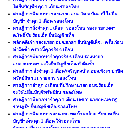
ไม่ยื่นบัญชีฯ คุก 1 เดือน-รอลงโทษ
ศาลฎีกาฯพิพากษา รองนายก อบต.วัด จ.ปัตตานี ไม่ยื่น
บัญชีฯ จำคุก 1 เดือน รอลงโทษ
ศาลฎีกาฯสั่งจำคุก 1 เดือน -รอลงโทษ รองนายกเทศฯ
ต.โพธิ์ชัย ร้อยเอ็ด ยื่นบัญชีฯเท็จ
พลิกคดีเก่า รองนายก อบจ.สกลฯ ยื่นบัญชีเท็จ 5 ครั้ง ก่อน
ทำผิดซ้ำ คราวนี้คุกจริง 6 เดือน
ศาลฎีกาฯพิพากษาจำคุกจริง 6 เดือน รองนายก
อบจ.สกลนคร จงใจยื่นบัญชีฯเท็จ-ทำผิดซ้ำ
ศาลฎีกาฯ สั่งจำคุก 1 เดือน‘เจริญพงษ์’ส.อบจ.พังงา ปกปิด
ทรัพย์สินฯ 11 รายการ-รอลงโทษ
ศาลฎีกาฯจําคุก 2 เดือน ที่ปรึกษานายก อบจ.ร้อยเอ็ด
จงใจไม่ยื่นบัญชีทรัพย์สิน-รอลงโทษ
ศาลฎีกาฯพิพากษาจำคุก 1 เดือน เลขาฯนายกท.นครสุ
ราษฎร์ฯ ยื่นบัญชีฯเท็จ-รอลงโทษ
ศาลฎีกาฯพิพากษารองนายก ทต.บ้านกล้วย ชัยนาท ยื่น
บัญชีฯเท็จ คุก 1 เดือน ให้รอลงโทษ