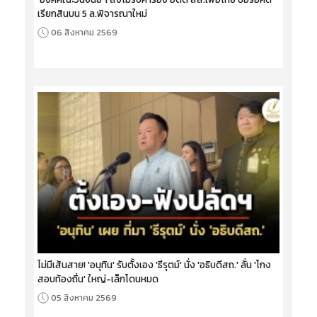
เรียกสินบน 5 ล.พิจารณาใหม่
06 สิงหาคม 2569
ไม่มีเส้นสาย! 'อนุทิน' รับตั้งเอง 'ธีรุตม์' นั่ง 'อธิบดีสถ.' ลั่น 'โกง
สอบท้องถิ่น' ใหญ่-เล็กโดนหมด
05 สิงหาคม 2569