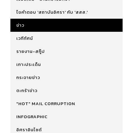
ไขคำตอบ 'สถาบันอิศรา' กับ 'สสส.'
ข่าว
เวทีทัศน์
รายงาน-สกู๊ป
เกาะประเด็น
กระจายข่าว
ตะกร้าข่าว
"HOT" MAIL CORRUPTION
INFOGRAPHIC
อิศราอินไซด์