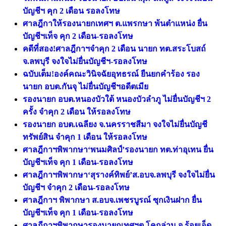
บัญชีฯ คุก 2 เดือน รอลงโทษ
ศาลฎีกาให้รองนายกเทศฯ ต.แพรกษา พ้นตำแหน่ง ยื่น
บัญชีฯเท็จ คุก 2 เดือน-รอลงโทษ
คดีที่สอง!ศาลฎีกาฯจำคุก 2 เดือน นายก ทต.สระโบสถ์
จ.ลพบุรี จงใจไม่ยื่นบัญชีฯ-รอลงโทษ
ฉบับเต็ม!องค์คณะวินิจฉัยอุทธรณ์ ยืนยกคำร้อง รอง
นายก อบต.กันจุ ไม่ยื่นบัญชีฯอดีตเมีย
รองนายก อบต.หนองบัวใต้ หนองบัวลำภู ไม่ยื่นบัญชีฯ 2
ครั้ง จําคุก 2 เดือน ให้รอลงโทษ
รองนายก อบต.เฉลียง จ.นครราชสีมา จงใจไม่ยื่นบัญชี
ทรัพย์สิน จำคุก 1 เดือน ให้รอลงโทษ
ศาลฎีกาฯพิพากษา‘พนมศิลป์’รองนายก ทต.ท่าอุเทน ยื่น
บัญชีฯเท็จ คุก 1 เดือน-รอลงโทษ
ศาลฎีกาฯพิพากษา‘สุรางค์ทิพย์’ส.อบจ.ลพบุรี จงใจไม่ยื่น
บัญชีฯ จำคุก 2 เดือน-รอลงโทษ
ศาลฎีกาฯ พิพากษา ส.อบจ.เพชรบูรณ์ ซุกเงินฝาก ยื่น
บัญชีฯเท็จ คุก 1 เดือน-รอลงโทษ
ศาลฎีกาฯพิพากษารองนายกเทศฯต.โคกล่าม จ.ร้อยเอ็ด