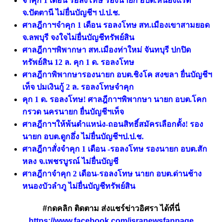
จำคุก 1 เดือน รอลงโทษ รองนายก อบต.หนองแรต
จ.ปัตตานี ไม่ยื่นบัญชีฯ ป.ป.ช.
ศาลฎีกาฯจำคุก 1 เดือน รอลงโทษ สท.เมืองเขาสามยอด
จ.ลพบุรี จงใจไม่ยื่นบัญชีทรัพย์สิน
ศาลฎีกาฯพิพากษา สท.เมืองท่าใหม่ จันทบุรี ปกปิด
ทรัพย์สิน 12 ล. คุก 1 ด. รอลงโทษ
ศาลฎีกาพิพากษารองนายก อบต.ชิงโค สงขลา ยื่นบัญชีฯ
เท็จ ปมเงินกู้ 2 ล. รอลงโทษจำคุก
คุก 1 ด. รอลงโทษ! ศาลฎีกาฯพิพากษา นายก อบต.โคก
กรวด นครนายก ยื่นบัญชีฯเท็จ
ศาลฎีกาฯให้พ้นตำแหน่ง-ถอนสิทธิ์สมัครเลือกตั้ง! รอง
นายก อบต.ดูกอึ่ง ไม่ยื่นบัญชีฯป.ป.ช.
ศาลฎีกาสั่งจำคุก 1 เดือน -รอลงโทษ รองนายก อบต.สัก
หลง จ.เพชรบูรณ์ ไม่ยื่นบัญชี
ศาลฎีกาจำคุก 2 เดือน-รอลงโทษ นายก อบต.ด่านช้าง
หนองบัวลำภู ไม่ยื่นบัญชีทรัพย์สิน
#กดคลิก ติดตาม ส่งแชร์ข่าวอิศรา ได้ที่นี่
https://www.facebook.com/isranewsfanpage