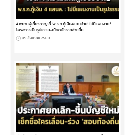
4 พยานผู้เชี่ยวชาญ ชี้ 'พ.ร.ก.กู้เงิน4แสนล้าน' ไม่มีแผนงาน/
โครงการเป็นรูปธรรม-เบียดบังรายจ่ายอื่น
09 สิงหาคม 2569