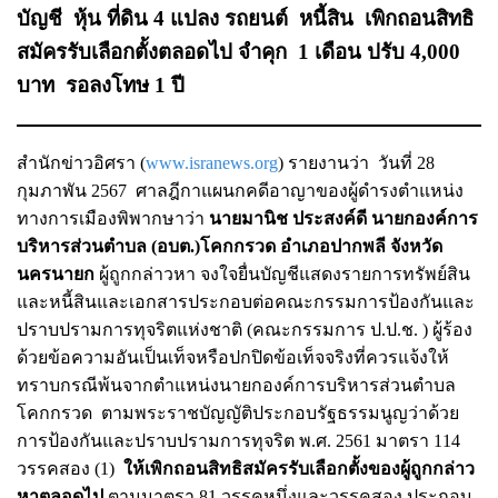
บัญชี หุ้น ที่ดิน 4 แปลง รถยนต์ หนี้สิน เพิกถอนสิทธิ
สมัครรับเลือกตั้งตลอดไป จำคุก 1 เดือน ปรับ 4,000
บาท รอลงโทษ 1 ปี
สำนักข่าวอิศรา (
www.isranews.org
) รายงานว่า วันที่ 28
กุมภาพัน 2567 ศาลฎีกาแผนกคดีอาญาของผู้ดำรงตำแหน่ง
ทางการเมืองพิพากษาว่า
นายมานิช ประสงค์ดี นายกองค์การ
บริหารส่วนตำบล (อบต.)โคกกรวด อำเภอปากพลี จังหวัด
นครนายก
ผู้ถูกกล่าวหา จงใจยื่นบัญชีแสดงรายการทรัพย์สิน
และหนี้สินและเอกสารประกอบต่อคณะกรรมการป้องกันและ
ปราบปรามการทุจริตแห่งชาติ (คณะกรรมการ ป.ป.ช. ) ผู้ร้อง
ด้วยข้อความอันเป็นเท็จหรือปกปิดข้อเท็จจริงที่ควรแจ้งให้
ทราบกรณีพ้นจากตำแหน่งนายกองค์การบริหารส่วนตำบล
โคกกรวด ตามพระราชบัญญัติประกอบรัฐธรรมนูญว่าด้วย
การป้องกันและปราบปรามการทุจริต พ.ศ. 2561 มาตรา 114
วรรคสอง (1)
ให้เพิกถอนสิทธิสมัครรับเลือกตั้งของผู้ถูกกล่าว
หาตลอดไป
ตามมาตรา 81 วรรคหนึ่งและวรรคสอง ประกอบ