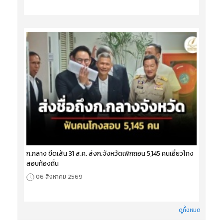
ก.กลาง ขีดเส้น 31 ส.ค. ส่งก.จังหวัดเพิกถอน 5,145 คนเอี่ยวโกง
สอบท้องถิ่น
06 สิงหาคม 2569
ดูทั้งหมด