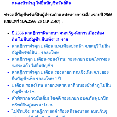
หนองบัวลำภู ไม่ยื่นบัญชีทรัพย์สิน
ข่าวคดีบัญชีทรัพย์สินผู้ดำรงตำแหน่งทางการเมืองรอบปี 2566
(เผยแพร่ ม.ค.2566-26 ม.ค.2567) :
ปี 2566 ศาลฎีกาฯพิพากษา จนท.รัฐ-นักการเมืองท้อง
ถิ่น‘ไม่ยื่นบัญชีฯ-ยื่นเท็จ’ 21 ราย
ศาลฎีกาฯจำคุก 1 เดือน ส.ท.เมืองปรกฟ้า จ.ชลบุรี ไม่ยื่น
บัญชีทรัพย์สิน – รอลงโทษ
ศาลฎีกาคุก 1 เดือน-รอลงโทษ! รองนายก อบต.ไทรทอง
จ.สระแก้ว ไม่ยื่นบัญชีฯ
ศาลฎีกาฯจําคุก 1 เดือน รองนายก ทต.เชิงเนิน จ.ระยอง
ยื่นบัญชีฯเท็จ รอลงโทษ 1 ปี
1 เดือน-รอลงโทษ นายกเทศฯต.นาดี หนองบัวลำภู ไม่ยื่น
บัญชีฯ ป.ป.ช.
คำพิพากษาฉบับเต็ม! ไขคดี รองนายก อบต.กันจุ ปกปิด
ทรัพย์สินคู่สมรส ป.ป.ช.
ไม่ชัดแจ้ง! ศาลฎีกาฯยกคำร้องคดีรองนายก อบต.กันจุ