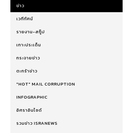
ข่าว
เวทีทัศน์
รายงาน-สกู๊ป
เกาะประเด็น
กระจายข่าว
ตะกร้าข่าว
"HOT" MAIL CORRUPTION
INFOGRAPHIC
อิศราอินไซด์
รวมข่าว ISRANEWS