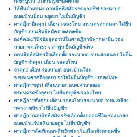
เพชรบูรณ์ ไม่ยื่นบัญชีฯอดีตเมีย
ให้พ้นตำแหน่ง-ถอนสิทธิสมัครฯตลอดชีพ รองนายก
อบต.บ้านป้อม อยุธยา ไม่ยื่นบัญชีฯ
ศาลฎีกายืนคุก1 เดือน รอลงโทษ สท.นครสกลนคร ไม่ยื่น
บัญชีฯ ถอนสิทธิสมัครฯตลอดชีพ
องค์คณะวินิจฉัยอุทธรณ์ในศาลฎีกาพิพากษายืน รอง
นายก ทต.ต้นธง จ.ลําพูน ยื่นบัญชีฯเท็จ
ถอนสิทธิสมัครรับเลือกตั้ง รองนายก อบจ.สกลนคร ไม่ยื่น
บัญชีฯ จำคุก1 เดือน-รอลงโทษ
จำคุก1 เดือน รองนายก อบต.บ้านใหม่
จ.พระนครศรีอยุธยา จงใจไม่ยื่นบัญชีฯ –รอลงโทษ
ศาลฎีกาฯคุก1 เดือนนายก อบต.ศาลาลอย
พระนครศรีอยุธยา ไม่ยื่นบัญชีฯ-รอลงโทษ
ศาลฎีกาฯสั่งคุก1 เดือน-รอลงโทษรองนายก อบต.เฉลียง
นครราชสีมาไม่ยื่นบัญชีฯ
ศาลฎีกาถอนสิทธิสมัครรับเลือกตั้งตลอดชีวิต รองนายก
อบต.ป่าแก่บ่อหิน จ.สตูล ไม่ยื่นบัญชีฯ
ศาลฎีกาฯสั่งเพิกถอนสิทธิสมัครรับเลือกตั้งตลอดชีพ