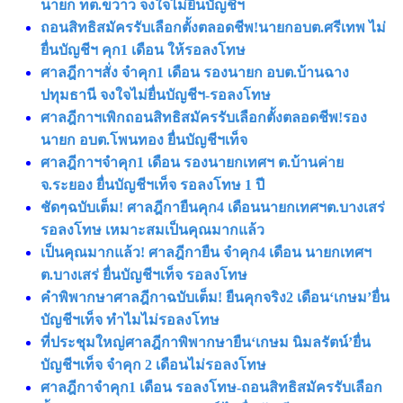
นายก ทต.ขวาว จงใจไม่ยื่นบัญชีฯ
ถอนสิทธิสมัครรับเลือกตั้งตลอดชีพ!นายกอบต.ศรีเทพ ไม่
ยื่นบัญชีฯ คุก1 เดือน ให้รอลงโทษ
ศาลฎีกาฯสั่ง จำคุก1 เดือน รองนายก อบต.บ้านฉาง
ปทุมธานี จงใจไม่ยื่นบัญชีฯ-รอลงโทษ
ศาลฎีกาฯเพิกถอนสิทธิสมัครรับเลือกตั้งตลอดชีพ!รอง
นายก อบต.โพนทอง ยื่นบัญชีฯเท็จ
ศาลฎีกาฯจำคุก1 เดือน รองนายกเทศฯ ต.บ้านค่าย
จ.ระยอง ยื่นบัญชีฯเท็จ รอลงโทษ 1 ปี
ชัดๆฉบับเต็ม! ศาลฎีกายืนคุก4 เดือนนายกเทศฯต.บางเสร่
รอลงโทษ เหมาะสมเป็นคุณมากแล้ว
เป็นคุณมากแล้ว! ศาลฎีกายืน จำคุก4 เดือน นายกเทศฯ
ต.บางเสร่ ยื่นบัญชีฯเท็จ รอลงโทษ
คำพิพากษาศาลฎีกาฉบับเต็ม! ยืนคุกจริง2 เดือน‘เกษม’ยื่น
บัญชีฯเท็จ ทำไมไม่รอลงโทษ
ที่ประชุมใหญ่ศาลฎีกาพิพากษายืน‘เกษม นิมลรัตน์’ยื่น
บัญชีฯเท็จ จำคุก 2 เดือนไม่รอลงโทษ
ศาลฎีกาจำคุก1 เดือน รอลงโทษ-ถอนสิทธิสมัครรับเลือก