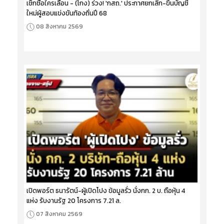
เช็กชื่อใครเลื่อน - (โกง) ร่วง! 'กสถ.' ประกาศยกเลิก-ขึ้นบัญชี
ใหม่ผู้สอบแข่งขันท้องถิ่นปี 68
08 สิงหาคม 2569
เปิดพอร์ต ธนารัตน์-ผู้เปิดโปง ข้อมูลรั่ว นั่งกก. 2 บ. ถือหุ้น 4
แห่ง รับงานรัฐ 20 โครงการ 7.21 ล.
07 สิงหาคม 2569