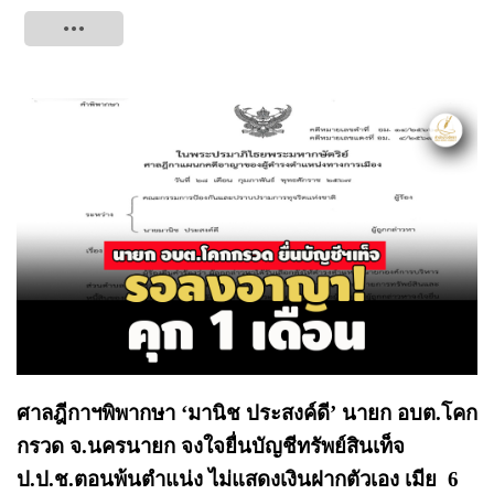
Tweet
ศาลฎีกาฯพิพากษา ‘มานิช ประสงค์ดี’ นายก อบต.โคก
กรวด จ.นครนายก จงใจยื่นบัญชีทรัพย์สินเท็จ
ป.ป.ช.ตอนพ้นตำแน่ง ไม่แสดงเงินฝากตัวเอง เมีย 6