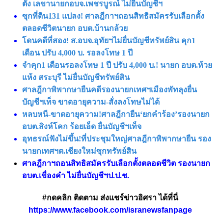
ตั้ง เลขานายกอบจ.เพชรบูรณ์ ไม่ยื่นบัญชีฯ
ซุกที่ดิน131 แปลง! ศาลฎีกาฯถอนสิทธิสมัครรับเลือกตั้ง
ตลอดชีวิตนายก อบต.บ้านกล้วย
โดนคดีที่สอง! ส.อบจ.อุทัยฯไม่ยื่นบัญชีทรัพย์สิน คุก1
เดือน ปรับ 4,000 บ. รอลงโทษ 1 ปี
จําคุก1 เดือนรอลงโทษ 1 ปี ปรับ 4,000 บ.! นายก อบต.ห้วย
แห้ง สระบุรี ไม่ยื่นบัญชีทรัพย์สิน
ศาลฎีกาพิพากษายืนคดีรองนายกเทศฯเมืองพัทลุงยื่น
บัญชีฯเท็จ ขาดอายุความ-สั่งลงโทษไม่ได้
หลบหนี-ขาดอายุความ!ศาลฎีกายืน‘ยกคําร้อง’รองนายก
อบต.สิงห์โคก ร้อยเอ็ด ยื่นบัญชีฯเท็จ
อุทธรณ์ฟังไม่ขึ้น!ที่ประชุมใหญ่ศาลฎีกาพิพากษายืน รอง
นายกเทศฯต.เชียงใหม่ซุกทรัพย์สิน
ศาลฎีกาฯถอนสิทธิสมัครรับเลือกตั้งตลอดชีวิต รองนายก
อบต.เขื่องคํา ไม่ยื่นบัญชีฯป.ป.ช.
#กดคลิก ติดตาม ส่งแชร์ข่าวอิศรา ได้ที่นี่
https://www.facebook.com/isranewsfanpage