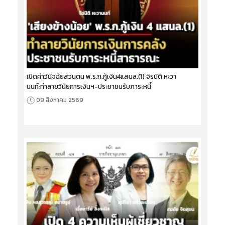
เปิดคำวินิจฉัยส่วนตน พ.ร.ก.กู้เงิน4แสนล.(1) จิรนิติ หะวา
นนท์:ทำลายวินัยการเงินฯ-ประชาชนรับภาระหนี้
09 สิงหาคม 2569