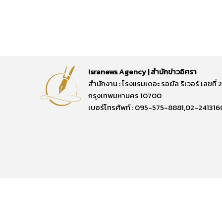
Isranews Agency | สำนักข่าวอิศรา
สำนักงาน : โรงแรมเดอะ รอยัล ริเวอร์ เลขท
กรุงเทพมหานคร 10700
เบอร์โทรศัพท์ : 095-575-8881,02-241316