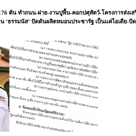
176 ตัน ทำถนน-ฝาย-งานปูพื้น-คอกปศุสัตว์-โครงการส่งเส
 ‘ธรรมนัส’ ปัดดันผลิตหมอนประชารัฐ เป็นแค่ไอเดีย-ป