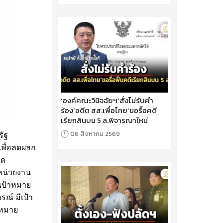
‘องค์คณะวินิจฉัยฯ’สั่งไม่รับคำ
ร้อง‘อดีต สส.เพื่อไทย’ขอรื้อคดี
เรียกสินบน 5 ล.พิจารณาใหม่
06 สิงหาคม 2569
รัฐ
พื่อลดผลก
สด
 หน่วยงาน
เป้าหมาย
ณ์ มีเป้า
าหมาย