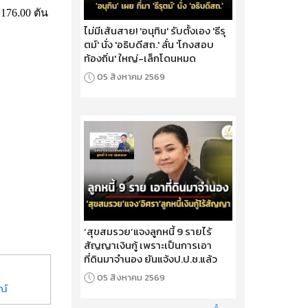
76.00 ตัน
ไม่มีเส้นสาย! 'อนุทิน' รับตั้งเอง 'ธีรุ
ตม์' นั่ง 'อธิบดีสถ.' ลั่น 'โกงสอบ
ท้องถิ่น' ใหญ่-เล็กโดนหมด
05 สิงหาคม 2569
‘สุขสมรวย’แจงลูกหนี้ 9 รายไร้
สัญญาเงินกู้ เพราะเป็นการเอา
ที่ดินมาจำนอง ยันแจ้งป.ป.ช.แล้ว
05 สิงหาคม 2569
ณ์