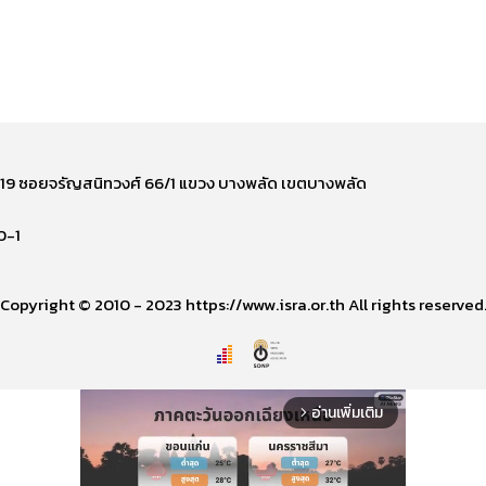
ี่ 219 ซอยจรัญสนิทวงศ์ 66/1 แขวง บางพลัด เขตบางพลัด
0-1
Copyright © 2010 - 2023 https://www.isra.or.th All rights reserved
อ่านเพิ่มเติม
arrow_forward_ios