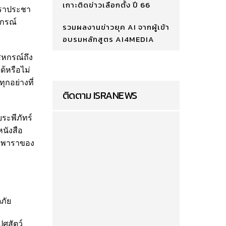
เกาะติดข่าวเลือกตั้ง ปี 66
าราประชา
หกรณ์
รวมผลงานข่าวยุค AI จากผู้เข้า
อบรมหลักสูตร AI4MEDIA
สหกรณ์ถึง
้หรือไม่
ุกอย่างที่
ติดตาม ISRANEWS
ระพีภัทร์
นังสือ
างพาราของ
ภัย
ุสัตว์