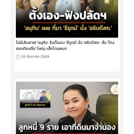
ไม่มีเส้นสาย! 'อนุทิน' รับตั้งเอง 'ธีรุตม์' นั่ง 'อธิบดีสถ.' ลั่น 'โกง
สอบท้องถิ่น' ใหญ่-เล็กโดนหมด
05 สิงหาคม 2569