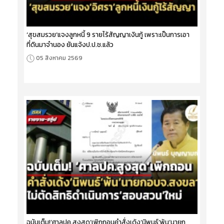
‘สุขสมรวย’แจงลูกหนี้ 9 รายไร้สัญญาเงินกู้ เพราะเป็นการเอา
ที่ดินมาจำนอง ยันแจ้งป.ป.ช.แล้ว
05 สิงหาคม 2569
ฉบับเต็ม!‘ศาลปค.สูงสุด’เพิกถอนคำสั่งเด้ง‘นิพนธ์’พ้น‘นายก