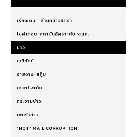
เรื่องเด่น - สำนักข่าวอิศรา
ไขคำตอบ 'สถาบันอิศรา' กับ 'สสส.'
ข่าว
เวทีทัศน์
รายงาน-สกู๊ป
เกาะประเด็น
กระจายข่าว
ตะกร้าข่าว
"HOT" MAIL CORRUPTION