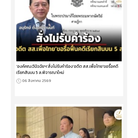
‘องค์คณะวินิจฉัยฯ’สั่งไม่รับคำร้อง‘อดีต สส.เพื่อไทย’ขอรื้อคดี
เรียกสินบน 5 ล.พิจารณาใหม่
06 สิงหาคม 2569