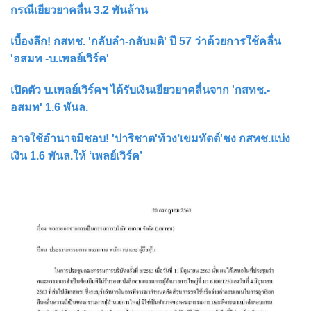
กรณีเยียวยาคลื่น 3.2 พันล้าน
เบื้องลึก! กสทช. 'กลับลำ-กลับมติ' ปี 57 ว่าด้วยการใช้คลื่น
'อสมท -บ.เพลย์เวิร์ค'
เปิดตัว บ.เพลย์เวิร์คฯ ได้รับเงินเยียวยาคลื่นจาก 'กสทช.-
อสมท' 1.6 พันล.
อาจใช้อำนาจมิชอบ! 'ปาริชาต'ท้วง’เขมทัตต์'ชง กสทช.แบ่ง
เงิน 1.6 พันล.ให้ ‘เพลย์เวิร์ค’