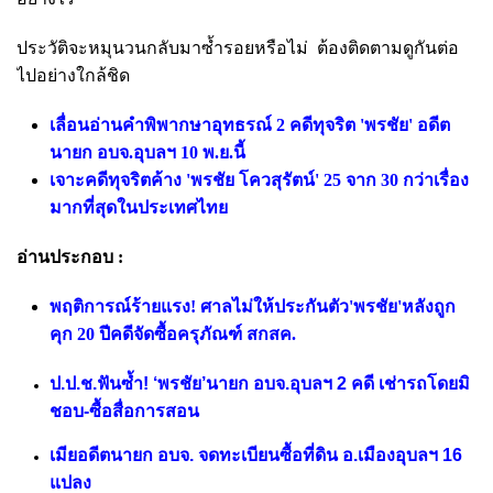
ประวัติจะหมุนวนกลับมาซ้ำรอยหรือไม่ ต้องติดตามดูกันต่อ
ไปอย่างใกล้ชิด
เลื่อนอ่านคำพิพากษาอุทธรณ์ 2 คดีทุจริต 'พรชัย' อดีต
นายก อบจ.อุบลฯ 10 พ.ย.นี้
เจาะคดีทุจริตค้าง 'พรชัย โควสุรัตน์' 25 จาก 30 กว่าเรื่อง
มากที่สุดในประเทศไทย
อ่านประกอบ :
พฤติการณ์ร้ายแรง! ศาลไม่ให้ประกันตัว'พรชัย'หลังถูก
คุก 20 ปีคดีจัดซื้อครุภัณฑ์ สกสค.
ป.ป.ช.ฟันซ้ำ! ‘พรชัย’นายก อบจ.อุบลฯ 2 คดี เช่ารถโดยมิ
ชอบ-ซื้อสื่อการสอน
เมียอดีตนายก อบจ. จดทะเบียนซื้อที่ดิน อ.เมืองอุบลฯ 16
แปลง