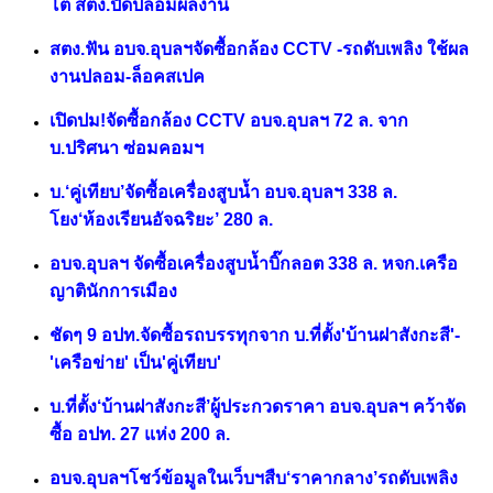
โต้ สตง.ปัดปลอมผลงาน
สตง.ฟัน อบจ.อุบลฯจัดซื้อกล้อง CCTV -รถดับเพลิง ใช้ผล
งานปลอม-ล็อคสเปค
เปิดปม!จัดซื้อกล้อง CCTV อบจ.อุบลฯ 72 ล. จาก
บ.ปริศนา ซ่อมคอมฯ
บ.‘คู่เทียบ’จัดซื้อเครื่องสูบน้ำ อบจ.อุบลฯ 338 ล.
โยง‘ห้องเรียนอัจฉริยะ’ 280 ล.
อบจ.อุบลฯ จัดซื้อเครื่องสูบน้ำบิ๊กลอต 338 ล. หจก.เครือ
ญาตินักการเมือง
ชัดๆ 9 อปท.จัดซื้อรถบรรทุกจาก บ.ที่ตั้ง'บ้านฝาสังกะสี'-
'เครือข่าย' เป็น'คู่เทียบ'
บ.ที่ตั้ง
‘บ้านฝาสังกะสี’ผู้ประกวดราคา อบจ.อุบลฯ คว้าจัด
ซื้อ อปท. 27 แห่ง 200 ล.
อบจ.อุบลฯโชว์ข้อมูลในเว็บฯสืบ‘ราคากลาง’รถดับเพลิง