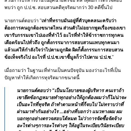
ส่วนการบริหารงานในยุคนายพรชัย ที่ล่าสุดมีการตรวจสอบ
พบว่า ถูก ป.ป.ช. สอบสวนคดีทุจริตมากว่า 30 คดีขึ้นไป
นายกานต์ตอบว่า "
เท่าที่ทราบมันอยู่ที่ตัวบุคคลนะครับว่า
ต้องการคนถูกต้องขนาดไหน ส่วนตัวไม่อยากพูดเรื่องของเขา
เขารับกรรมเขาไปเองที่ทำไว้ อะไรที่ทำให้ข้าราชการทุกคน
เดือดร้อนไปทั่วถึง ถูกตั้งกรรมาการสอบสวนแทบทุกคนมา
แล้วแค่ให้กำลังใจว่าไปตามถูกผิด ผิดก็ตั้งกรรมการสอบสวน
ข้อเท็จจริงไป อะไรที่ ป.ป.ช.เขาชี้มูลก็ว่าไปตาม ป.ป.ช.
"
เมื่อถามว่า ในฐานะที่ท่านเป็นคนปัจจุบัน มองว่าอะไรที่เป็น
ปัญหาทำให้เกิดการทุจริตมากขนาดนี้
นายกานต์ตอบว่า "เป็นนโยบายของผู้บริหาร คนเราถ้า
เขายึดข้อกฎหมายทำทุกอย่างให้ถูกต้องผมว่าก็ไม่น่าจะ
เป็นอะไรที่ทุจริต ถ้าทำตามหน้าที่ก็จบไป ไม่ทราบว่าที่
ผ่านมาทำกันอย่างไร ...อย่างที่บอกว่า แนวทางผม ผม
บอกทุกอย่างตรวจสอบได้หมด ไม่ว่าการจัดซื้อจัดจ้าง
อะไรต่างๆการอะไรต่างๆ ให้อยู่ในระเบียบวินัยระเบียบ