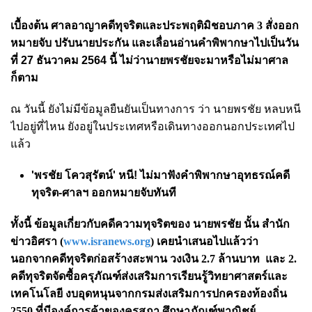
เบื้องต้น
ศาลอาญาคดีทุจริตและประพฤติมิชอบภาค 3
สั่งออก
หมายจับ ปรับนายประกัน และเลื่อนอ่านคำพิพากษาไปเป็นวัน
ที่ 27 ธันวาคม 2564 นี้ ไม่ว่า
นายพรชัย
จะมาหรือไม่มาศาล
ก็ตาม
ณ วันนี้ ยังไม่มีข้อมูลยืนยันเป็นทางการ ว่า
นายพรชัย หลบหนี
ไปอยู่ที่ไหน ยังอยู่ในประเทศหรือเดินทางออกนอกประเทศไป
แล้ว
'พรชัย โควสุรัตน์' หนี! ไม่มาฟังคำพิพากษาอุทธรณ์คดี
ทุจริต-ศาลฯ ออกหมายจับทันที
ทั้งนี้ ข้อมูลเกี่ยวกับคดีความทุจริตของ
นายพรชัย นั้น สำนัก
ข่าวอิศรา (
www.isranews.org
) เคยนำเสนอไปแล้วว่า
นอกจาก
คดีทุจริตก่อสร้างสะพาน วงเงิน 2.7 ล้านบาท และ 2.
คดีทุจริตจัดซื้อครุภัณฑ์ส่งเสริมการเรียนรู้วิทยาศาสตร์และ
เทคโนโลยี งบอุดหนุนจากกรมส่งเสริมการปกครองท้องถิ่น
2550 ที่มีองค์การค้าของคุรุสภา ศึกษาภัณฑ์พาณิชย์