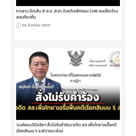
ก.กลาง ขีดเส้น 31 ส.ค. ส่งก.จังหวัดเพิกถอน 5,145 คนเอี่ยวโกง
สอบท้องถิ่น
06 สิงหาคม 2569
‘องค์คณะวินิจฉัยฯ’สั่งไม่รับคำร้อง‘อดีต สส.เพื่อไทย’ขอรื้อคดี
เรียกสินบน 5 ล.พิจารณาใหม่