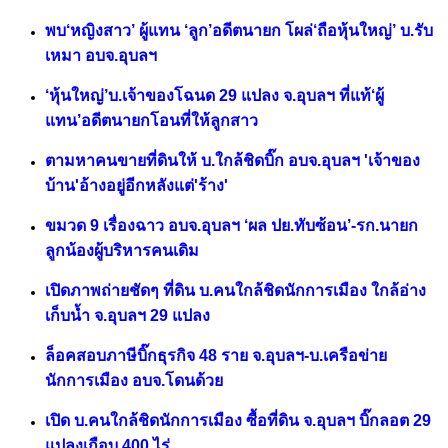
พบ‘หญิงสาว’ ผู้แทน ‘ลูก’อดีตนายก โผล่‘ถือหุ้นใหญ่’ บ.รับ
เหมา อบจ.อุบลฯ
‘หุ้นใหญ่’บ.เจ้าของโฉนด 29 แปลง จ.อุบลฯ ที่แท้‘ผู้
แทน’อดีตนายกโอนที่ให้ลูกสาว
ตามหาคนขายที่ดินให้ บ.ใกล้ชิดบิ๊ก อบจ.อุบลฯ 'เจ้าของ
บ้าน'อ้างอยู่อีกหลังแต่'ร้าง'
ขมวด 9 เรื่องฉาว อบจ.อุบลฯ ‘ผล ปย.ทับซ้อน’-รก.นายก
ลูกน้องผู้บริหารคนเดิม
เปิดภาพถ่ายชัดๆ ที่ดิน บ.คนใกล้ชิดนักการเมือง ใกล้อ่าง
เก็บน้ำ จ.อุบลฯ 29 แปลง
ล็อคสอบภาษีบิ๊กธุรกิจ 48 ราย จ.อุบลฯ-บ.เครือข่าย
นักการเมือง อบจ.โดนด้วย
เปิด บ.คนใกล้ชิดนักการเมือง ซื้อที่ดิน จ.อุบลฯ บิ๊กลอต 29
แปลงเกือบ 400 ไร่