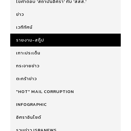
ไขคำตอบ 'สถาบันอิศรา' กับ 'สสส.'
ข่าว
เวทีทัศน์
รายงาน-สกู๊ป
เกาะประเด็น
กระจายข่าว
ตะกร้าข่าว
"HOT" MAIL CORRUPTION
INFOGRAPHIC
อิศราอินไซด์
รวมข่าว ISRANEWS