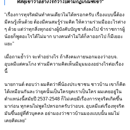
พัสดุเขาว่าอย่างไรก็ว่าไปตามกฎเกณฑ์เขา"
"เรื่องการทุจริตมันทำคนเดียวไม่ได้หรอกครับ เรื่องแบบนี้ต้อง
มีคนรู้เห็นด้วย ต้องมีคนสมรู้ร่วมคิด ให้ความร่วมมืออะไรต่าง
ๆ ด้วย แต่ว่าทุกสิ่งทุกอย่างผู้บังคับบัญชาสั่งลงไป ข้าราชการผู้
น้อยก็พูดอะไรได้ไม่มาก บางคนทำไม่ได้ก็ลาออกไป ก็มีเยอะ
แยะ"
เมื่อถามย้ำว่า จะทำอย่างไร ถ้าสังคมภายนอกมองว่าอบจ.
อุบลมีแต่คนโกง ท่านมีความคิดเห็นมีมุมมองอย่างไรต่อเรื่อง
นี้
นายกานต์ ตอบว่า ผมคิดว่าพี่น้องประชาชน ชาวบ้าน เขาก็คิด
ได้เหมือนกันละว่ายุคนั้นเป็นใครยุคเราเป็นใคร ผมเคยอยู่ใน
ตำแหน่งนี้สมัยปี 2537-2548 ก็ไม่เคยมีเรื่องการทุจริตเกิดขึ้น
มาก่อน ทุกคนไม่พูดไปหรอกครับว่าอบจ. อุบลมีแต่เรื่องทุจริต
มันขึ้นอยู่ที่ตัวบุคคล อย่ามองว่าชาวบ้านมองแบบนั้น ผมไม่
เคยคิดเลย"