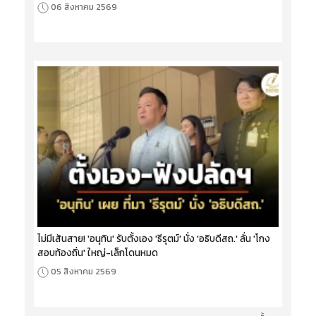
06 สิงหาคม 2569
ไม่มีเส้นสาย! 'อนุทิน' รับตั้งเอง 'ธีรุตม์' นั่ง 'อธิบดีสถ.' ลั่น 'โกง
สอบท้องถิ่น' ใหญ่-เล็กโดนหมด
05 สิงหาคม 2569