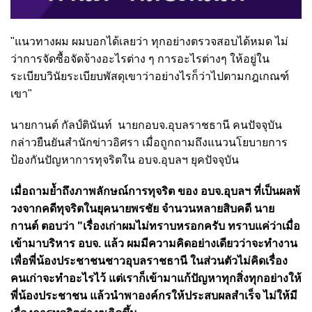
"แนวทางผม ผมบอกได้เลยว่า ทุกอย่างตรวจสอบได้หมด ไม่
ว่าการจัดซื้อจัดจ้างอะไรต่าง ๆ การอะไรต่างๆ ให้อยู่ใน
ระเบียบวินัยระเบียบพัสดุเขาว่าอย่างไรก็ว่าไปตามกฎเกณฑ์
เขา"
นายกานต์ กัลป์ตินันท์ นายกอบจ.อุบลราชธานี คนปัจจุบัน
กล่าวยืนยันสำนักข่าวอิศรา เมื่อถูกถามถึงแนวนโยบายการ
ป้องกันปัญหาการทุจริตใน อบจ.อุบลฯ ยุคปัจจุบัน
เมื่อถามย้ำถึงภาพลักษณ์การทุจริต ของ อบจ.อุบลฯ ที่เป็นผลพ้
วงจากคดีทุจริตในยุคนายพรชัย จำนวนหลายสิบคดี นาย
กานต์ ตอบว่า "เรื่องเก่าผมไม่ทราบหรอกครับ ทราบแค่ว่าเมื่อ
เข้ามาบริหาร อบจ. แล้ว ผมมีความคิดอย่างเดียวว่าจะทำงาน
เพื่อพี่น้องประชาชนชาวอุบลราชธานี ในส่วนตัวไม่คิดเรื่อง
คนเก่าจะทำอะไรไว้ แต่เราก็เข้ามาแก้ปัญหาทุกสิ่งทุกอย่างให้
พี่น้องประชาชน แล้วนำพาองค์กรให้ประสบผลสำเร็จ ไม่ให้มี