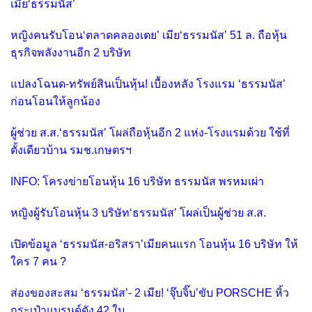
เมีย‘ธรรมนัส’
หญิงคนรับโอน‘ตลาดคลองเตย’ เมีย‘ธรรมนัส’ 51 ล. ถือหุ้น
ธุรกิจพลังงานอีก 2 บริษัท
แปลงโฉนด-ทรัพย์สินเป็นหุ้น! เบื้องหลัง โรงแรม ‘ธรรมนัส’
ก่อนโอนให้ลูกน้อง
ผู้ช่วย ส.ส.‘ธรรมนัส’ โผล่ถือหุ้นอีก 2 แห่ง-โรงแรมด้วย ใช้ที่
ตั้งเดียวบ้าน รมช.เกษตรฯ
INFO: โครงข่ายโอนหุ้น 16 บริษัท ธรรมนัส พรหมเผ่า
หญิงผู้รับโอนหุ้น 3 บริษัท‘ธรรมนัส’ โผล่เป็นผู้ช่วย ส.ส.
เปิดข้อมูล ‘ธรรมนัส-อริสรา’เมียคนแรก โอนหุ้น 16 บริษัท ให้
ใคร 7 คน ?
ส่องของสะสม ‘ธรรมนัส’- 2 เมีย! ‘จุ๊บจิ๊บ’ขับ PORSCHE หิ้ว
กระเป๋าแบรนด์ดัง 42 ใบ