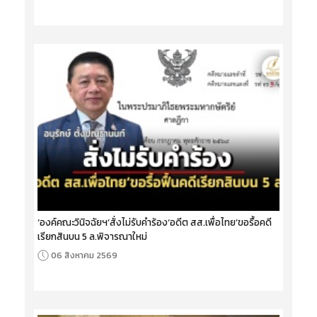
‘องค์คณะวินิจฉัยฯ’สั่งไม่รับคำร้อง‘อดีต สส.เพื่อไทย’ขอรื้อคดี
เรียกสินบน 5 ล.พิจารณาใหม่
06 สิงหาคม 2569