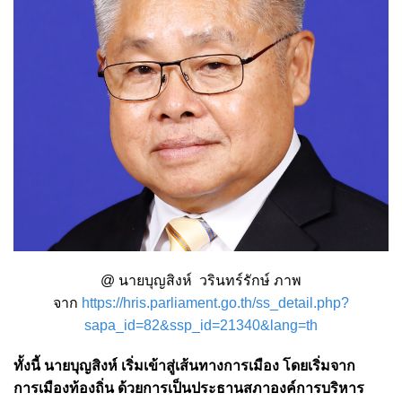
@ นายบุญสิงห์ วรินทร์รักษ์ ภาพ
จาก
https://hris.parliament.go.th/ss_detail.php?
sapa_id=82&ssp_id=21340&lang=th
ทั้งนี้ นายบุญสิงห์ เริ่มเข้าสู่เส้นทางการเมือง โดยเริ่มจาก
การเมืองท้องถิ่น ด้วยการเป็นประธานสภาองค์การบริหาร