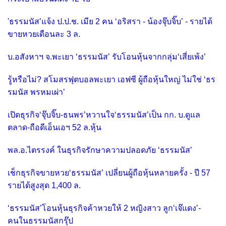
'ธรรมนัส’แจ้ง ป.ป.ช. เมีย 2 คน ‘อริสรา - น้องจุ๊บจิ๊บ’ - รายได้
ขายหวยเดือนละ 3 ล.
บ.อสังหาฯ จ.พะเยา ‘ธรรมนัส’ รับโอนหุ้นจากกลุ่ม‘เสี่ยเพ้ง’
รู้หรือไม่? สโมสรฟุตบอลพะเยา เอฟซี ผู้ถือหุ้นใหญ่ ไม่ใช่ ‘ธร
รมนัส พรหมเผ่า’
เปิดธุรกิจ‘จุ๊บจิ๊บ-ธนพร’หวานใจ‘ธรรมนัส’เป็น กก. บ.ดูแล
ตลาด-ถือดีเอ็นเอฯ 52 ล.หุ้น
พล.อ.ไตรรงค์ ในธุรกิจรักษาความปลอดภัย ‘ธรรมนัส’
เช็กธุรกิจขายหวย‘ธรรมนัส’ เปลี่ยนผู้ถือหุ้นหลายครั้ง - ปี 57
รายได้สูงสุด 1,400 ล.
‘ธรรมนัส’โอนหุ้นธุรกิจค้าหวยให้ 2 หญิงสาว ลูก‘เจ๊แดง’-
คนในธรรมนัสกรุ๊ป