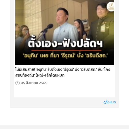
ไม่มีเส้นสาย! 'อนุทิน' รับตั้งเอง 'ธีรุตม์' นั่ง 'อธิบดีสถ.' ลั่น 'โกง
สอบท้องถิ่น' ใหญ่-เล็กโดนหมด
05 สิงหาคม 2569
ดูทั้งหมด