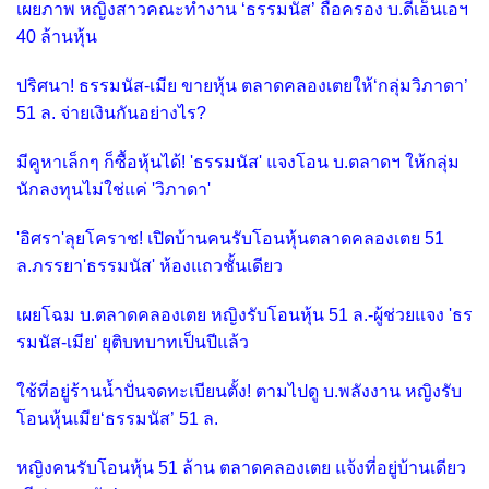
เผยภาพ หญิงสาวคณะทำงาน ‘ธรรมนัส’ ถือครอง บ.ดีเอ็นเอฯ
40 ล้านหุ้น
ปริศนา! ธรรมนัส-เมีย ขายหุ้น ตลาดคลองเตยให้‘กลุ่มวิภาดา’
51 ล. จ่ายเงินกันอย่างไร?
มีคูหาเล็กๆ ก็ซื้อหุ้นได้! 'ธรรมนัส' แจงโอน บ.ตลาดฯ ให้กลุ่ม
นักลงทุนไม่ใช่แค่ 'วิภาดา'
'อิศรา'ลุยโคราช! เปิดบ้านคนรับโอนหุ้นตลาดคลองเตย 51
ล.ภรรยา'ธรรมนัส' ห้องแถวชั้นเดียว
เผยโฉม บ.ตลาดคลองเตย หญิงรับโอนหุ้น 51 ล.-ผู้ช่วยแจง 'ธร
รมนัส-เมีย' ยุติบทบาทเป็นปีแล้ว
ใช้ที่อยู่ร้านน้ำปั่นจดทะเบียนตั้ง! ตามไปดู บ.พลังงาน หญิงรับ
โอนหุ้นเมีย‘ธรรมนัส’ 51 ล.
หญิงคนรับโอนหุ้น 51 ล้าน ตลาดคลองเตย แจ้งที่อยู่บ้านเดียว