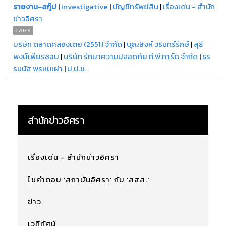
รายงาน-สกู๊ป
|
Investigative
|
บัญชีทรัพย์สิน
|
เรื่องเด่น - สำนัก
ข่าวอิศรา
TAGS
บริษัท ตลาดคลองเตย (2551) จำกัด
|
บุญสิงห์ วรินทร์รักษ์
|
สุธี
พงษ์เพียรชอบ
|
บริษัท รักษาความปลอดภัย ที.พี.การ์ด จำกัด
|
ธร
รมนัส พรหมเผ่า
|
ป.ป.ช.
สำนักข่าวอิศรา
เรื่องเด่น - สำนักข่าวอิศรา
ไขคำตอบ 'สถาบันอิศรา' กับ 'สสส.'
ข่าว
เวทีทัศน์