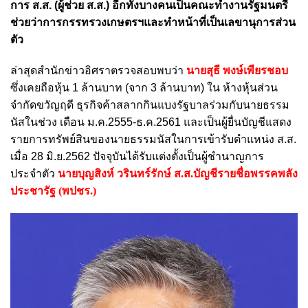
การ ส.ส. (ผู้ช่วย ส.ส.) อีกทั้งบางคนเป็นคณะทำงานรัฐมนตรี
ช่วยว่าการกรรทรวงเกษตรฯและทำหน้าที่เป็นเลขานุการส่วน
ตัว
ล่าสุดสำนักข่าวอิศราตรวจสอบพบว่า
นายสุธี พงษ์เพียรชอบ
ซึ่งเคยถือหุ้น 1 ล้านบาท (จาก 3 ล้านบาท) ใน ห้างหุ้นส่วน
จำกัดขวัญฤดี ธุรกิจค้าสลากกินแบงรัฐบาลร่วมกับนายธรรม
นัสในช่วง เดือน ม.ค.2555-ธ.ค.2561 และเป็นผู้ยื่นบัญชีแสดง
รายการทรัพย์สินของนายธรรมนัสในการเข้ารับตำแหน่ง ส.ส.
เมื่อ 28 มิ.ย.2562 ปัจจุบันได้รับแต่งตั้งเป็นผู้ชำนาญการ
ประจำตัว
นายบุญสิงห์ วรินทร์รักษ์ ส.ส.บัญชีรายชื่อพรรคพลัง
ประชารัฐ (พปชร.)