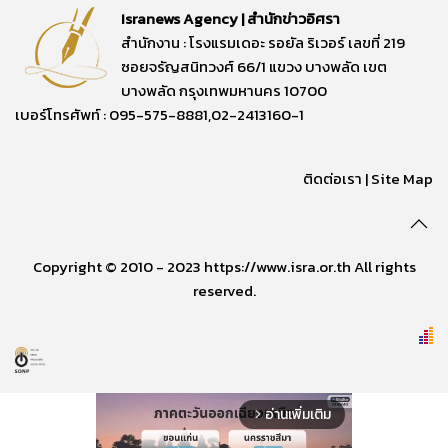
Isranews Agency | สำนักข่าวอิศรา
สำนักงาน : โรงแรมเดอะ รอยัล ริเวอร์ เลขที่ 219
ซอยจรัญสนิทวงศ์ 66/1 แขวง บางพลัด เขต
บางพลัด กรุงเทพมหานคร 10700
เบอร์โทรศัพท์ : 095-575-8881,02-2413160-1
ติดต่อเรา
|
Site Map
Copyright © 2010 - 2023 https://www.isra.or.th All rights
reserved.
อ่านเพิ่มเติม
arrow_forward_ios