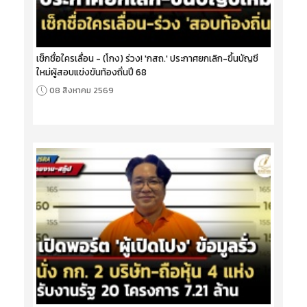
เช็กชื่อใครเลื่อน - (โกง) ร่วง! 'กสถ.' ประกาศยกเลิก-ขึ้นบัญชี
ใหม่ผู้สอบแข่งขันท้องถิ่นปี 68
08 สิงหาคม 2569