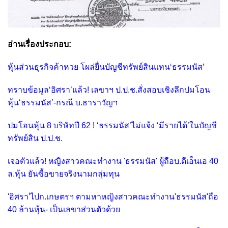
อ่านเรื่องประกอบ:
หุ้นส่วนธุรกิจค้าหวย โผล่ยื่นบัญชีทรัพย์สินแทน‘ธรรมนัส’
ทราบข้อมูล‘อิศรา’แล้ว! เลขาฯ ป.ป.ช.สั่งสอบเชิงลึกปมโอน
หุ้น‘ธรรมนัส’-กรณี บ.ธาราวัญฯ
ปมโอนหุ้น 8 บริษัทปี 62 ! ‘ธรรมนัส’ไม่แจ้ง ‘มีรายได้’ในบัญชี
ทรัพย์สิน ป.ป.ช.
เจอตัวแล้ว! หญิงสาวคณะทำงาน 'ธรรมนัส' ผู้ถือบ.ดีเอ็นเอ 40
ล.หุ้น ยันซื้อขายจริงนามกลุ่มทุน
'อิศรา'ไปก.เกษตรฯ ตามหาหญิงสาวคณะทำงาน'ธรรมนัส'ถือ
40 ล้านหุ้น- เป็นเลขาส่วนตัวด้วย