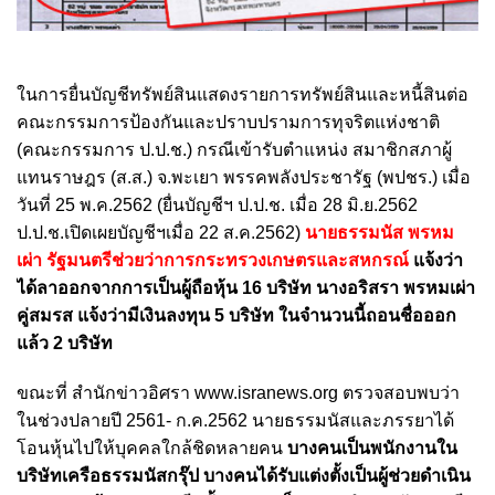
ในการยื่นบัญชีทรัพย์สินแสดงรายการทรัพย์สินและหนี้สินต่อ
คณะกรรมการป้องกันและปราบปรามการทุจริตแห่งชาติ
(คณะกรรมการ ป.ป.ช.) กรณีเข้ารับตำแหน่ง สมาชิกสภาผู้
แทนราษฎร (ส.ส.) จ.พะเยา พรรคพลังประชารัฐ (พปชร.) เมื่อ
วันที่ 25 พ.ค.2562 (ยื่นบัญชีฯ ป.ป.ช. เมื่อ 28 มิ.ย.2562
ป.ป.ช.เปิดเผยบัญชีฯเมื่อ 22 ส.ค.2562)
นายธรรมนัส พรหม
เผ่า รัฐมนตรีช่วยว่าการกระทรวงเกษตรและสหกรณ์
แจ้งว่า
ได้ลาออกจากการเป็นผู้ถือหุ้น 16 บริษัท นางอริสรา พรหมเผ่า
คู่สมรส แจ้งว่ามีเงินลงทุน 5 บริษัท ในจำนวนนี้ถอนชื่อออก
แล้ว 2 บริษัท
ขณะที่ สำนักข่าวอิศรา www.isranews.org ตรวจสอบพบว่า
ในช่วงปลายปี 2561- ก.ค.2562 นายธรรมนัสและภรรยาได้
โอนหุ้นไปให้บุคคลใกล้ชิดหลายคน
บางคนเป็นพนักงานใน
บริษัทเครือธรรมนัสกรุ๊ป บางคนได้รับแต่งตั้งเป็นผู้ช่วยดำเนิน