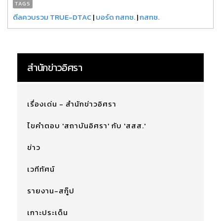
TAGS
ดีลควบรวม TRUE-DTAC
|
บอร์ด กสทช.
|
กสทช.
สำนักข่าวอิศรา
เรื่องเด่น - สำนักข่าวอิศรา
ไขคำตอบ 'สถาบันอิศรา' กับ 'สสส.'
ข่าว
เวทีทัศน์
รายงาน-สกู๊ป
เกาะประเด็น