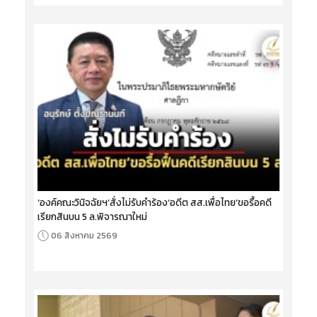
‘องค์คณะวินิจฉัยฯ’สั่งไม่รับคำร้อง‘อดีต สส.เพื่อไทย’ขอรื้อคดี
เรียกสินบน 5 ล.พิจารณาใหม่
06 สิงหาคม 2569