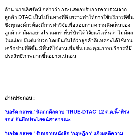
ด้าน นายเลิศรัตน์ กล่าวว่า กระแสตอบรับการควบรวมจาก
ลูกค้า DTAC เป็นไปในทางที่ดี เพราะทำให้การใช้บริการดีขึ้น
ซึ่งทุกองค์กรต้องมีการทำวิจัยเพื่อสอบถามความคิดเห็นของ
ลูกค้าว่ามีผลอย่างไร แต่เท่าที่บริษัทได้วิจัยแล้วเห็นว่า ไม่มีผล
ในแง่ลบ มีแต่แง่บวก โดยยืนยันได้ว่าลูกค้าดีแทคจะได้ใช้งาน
เครือข่ายที่ดีขึ้น มีพื้นที่ใช้งานเพิ่มขึ้น และคุณภาพบริการที่มี
ประสิทธิภาพมากขึ้นอย่างแน่นอน
อ่านประกอบ :
‘บอร์ด กสทช.’ นัดถกดีลควบ ‘TRUE-DTAC’ 12 ต.ค.นี้-‘พิรง
รอง’ ยันยึดประโยชน์สาธารณะ
‘บอร์ด กสทช.’ รับทราบหนังสือ ‘กฤษฎีกา’ แจ้งผลตีความ