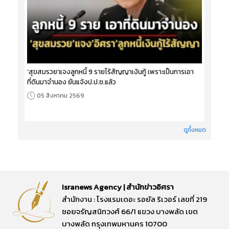
‘สุขสมรวย’แจงลูกหนี้ 9 รายไร้สัญญาเงินกู้ เพราะเป็นการเอา
ที่ดินมาจำนอง ยันแจ้งป.ป.ช.แล้ว
05 สิงหาคม 2569
ดูทั้งหมด
Isranews Agency | สำนักข่าวอิศรา
สำนักงาน : โรงแรมเดอะ รอยัล ริเวอร์ เลขที่ 219
ซอยจรัญสนิทวงศ์ 66/1 แขวง บางพลัด เขต
บางพลัด กรุงเทพมหานคร 10700