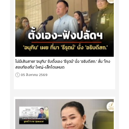
ไม่มีเส้นสาย! 'อนุทิน' รับตั้งเอง 'ธีรุตม์' นั่ง 'อธิบดีสถ.' ลั่น 'โกง
สอบท้องถิ่น' ใหญ่-เล็กโดนหมด
05 สิงหาคม 2569