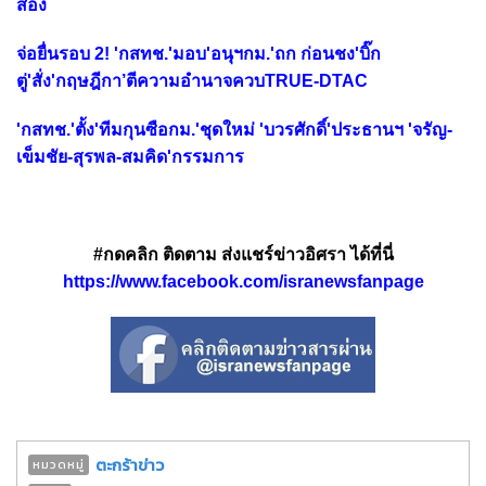
สอง
จ่อยื่นรอบ 2! 'กสทช.'มอบ'อนุฯกม.'ถก ก่อนชง'บิ๊ก
ตู่'สั่ง'กฤษฎีกา’ตีความอำนาจควบTRUE-DTAC
'กสทช.'ตั้ง'ทีมกุนซือกม.'ชุดใหม่ 'บวรศักดิ์'ประธานฯ 'จรัญ-
เข็มชัย-สุรพล-สมคิด'กรรมการ
#กดคลิก ติดตาม ส่งแชร์ข่าวอิศรา ได้ที่นี่
https://www.facebook.com/isranewsfanpage
ตะกร้าข่าว
หมวดหมู่