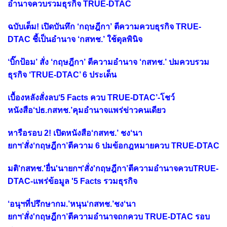
อำนาจควบรวมธุรกิจ TRUE-DTAC
ฉบับเต็ม! เปิดบันทึก ‘กฤษฎีกา’ ตีความควบธุรกิจ TRUE-
DTAC ชี้เป็นอำนาจ ‘กสทช.’ ใช้ดุลพินิจ
‘บิ๊กป้อม’ สั่ง ‘กฤษฎีกา’ ตีความอำนาจ ‘กสทช.’ ปมควบรวม
ธุรกิจ ‘TRUE-DTAC’ 6 ประเด็น
เบื้องหลังสั่งลบ‘5 Facts ควบ TRUE-DTAC’-โชว์
หนังสือ‘ปธ.กสทช.’คุมอำนาจแพร่ข่าวคนเดียว
หารือรอบ 2! เปิดหนังสือ‘กสทช.’ ชง‘นา
ยกฯ’สั่ง‘กฤษฎีกา’ตีความ 6 ปมข้อกฎหมายควบ TRUE-DTAC
มติ'กสทช.'ยื่น'นายกฯ'สั่ง'กฤษฎีกา’ตีความอำนาจควบTRUE-
DTAC-แพร่ข้อมูล '5 Facts รวมธุรกิจ
‘อนุฯที่ปรึกษากม.’หนุน‘กสทช.’ชง‘นา
ยกฯ’สั่ง'กฤษฎีกา’ตีความอำนาจถกควบ TRUE-DTAC รอบ