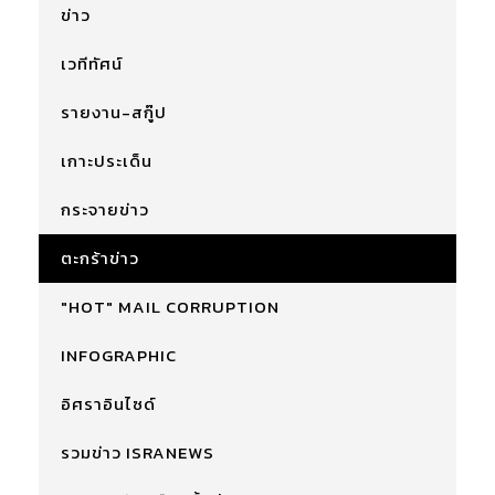
ข่าว
เวทีทัศน์
รายงาน-สกู๊ป
เกาะประเด็น
กระจายข่าว
ตะกร้าข่าว
"HOT" MAIL CORRUPTION
INFOGRAPHIC
อิศราอินไซด์
รวมข่าว ISRANEWS