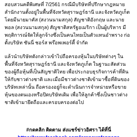
สอบสวนคดีพิเศษที่ 7/2561 กรณีมีบริษัทที่ปรึกษากฎหมาย
สำนักงานตั้งอยู่ในพื้นที่จังหวัดสุราษฎร์ธานี และจังหวัดภูเก็ต
โดยมีนายมาคัส (สงวนนามสกุล) สัญชาติอังกฤษ และนาย
พอล (สงวนนามสกุล) สัญชาติสหรัฐอเมริกา เป็นผู้บริหาร มี
พฤติการณ์จัดให้ลูกจ้างซึ่งเป็นคนไทยเป็นตัวแทนอำพราง ก่อ
ตั้งบริษัท ซันนี่ ชอร์ส พร๊อพเพอร์ตี้ จำกัด
แล้วนำบริษัทดังกล่าวเข้าไปถือครองหุ้นในบริษัทต่างๆ ใน
พื้นที่จังหวัดสุราษฎร์ธานี และจังหวัดภูเก็ต ในฐานะสัดส่วน
ของผู้ถือหุ้นที่เป็นสัญชาติไทย เพื่อประกอบธุรกิจการค้าที่ดิน
ให้กับชาวต่างชาติ และเมื่อมีชาวต่างชาติเข้ามาซื้อที่ดินของ
บริษัทเหล่านั้น ถือครองอยู่ก็จะดำเนินการจำหน่ายหรือขาย
หุ้นของตนเองหรือปิดบริษัทเดิม เพื่อให้ลูกค้าซึ่งเป็นชาวต่าง
ชาติเข้ามายึดถือและครอบครองต่อไป
#กดคลิก ติดตาม ส่งแชร์ข่าวอิศรา ได้ที่นี่