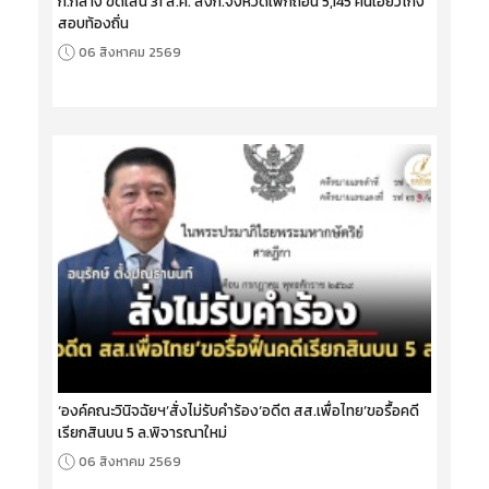
ก.กลาง ขีดเส้น 31 ส.ค. ส่งก.จังหวัดเพิกถอน 5,145 คนเอี่ยวโกง
สอบท้องถิ่น
06 สิงหาคม 2569
‘องค์คณะวินิจฉัยฯ’สั่งไม่รับคำร้อง‘อดีต สส.เพื่อไทย’ขอรื้อคดี
เรียกสินบน 5 ล.พิจารณาใหม่
06 สิงหาคม 2569