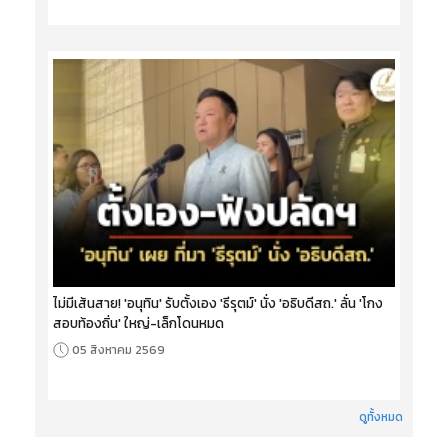
ไม่มีเส้นสาย! 'อนุทิน' รับตั้งเอง 'ธีรุตม์' นั่ง 'อธิบดีสถ.' ลั่น 'โกง
สอบท้องถิ่น' ใหญ่-เล็กโดนหมด
05 สิงหาคม 2569
ดูทั้งหมด