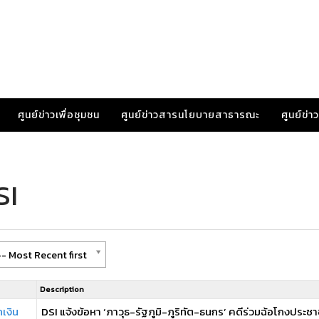
ศูนย์ข่าวเพื่อชุมชน
ศูนย์ข่าวสารนโยบายสาธารณะ
ศูนย์ข่
SI
- Most Recent first
Description
เงิน
DSI แจ้งข้อหา ‘ภาวุธ-รัฐภูมิ-ภูริทัต-ธนกร’ คดีร่วมฉ้อโกงป