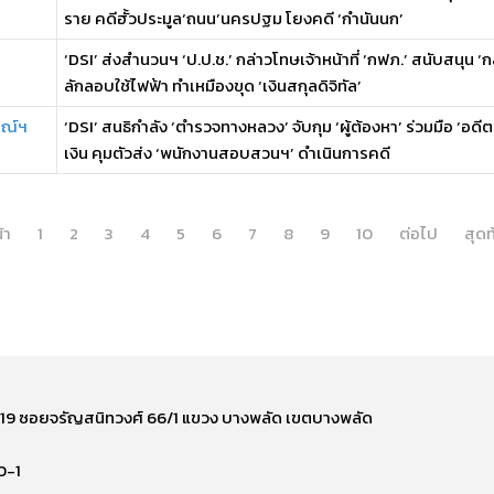
ราย คดีฮั้วประมูล‘ถนน’นครปฐม โยงคดี ‘กำนันนก’
‘DSI’ ส่งสำนวนฯ ‘ป.ป.ช.’ กล่าวโทษเจ้าหน้าที่ ‘กฟภ.’ สนับสนุน 
ลักลอบใช้ไฟฟ้า ทำเหมืองขุด ‘เงินสกุลดิจิทัล’
รณ์ฯ
‘DSI’ สนธิกำลัง ‘ตำรวจทางหลวง’ จับกุม ‘ผู้ต้องหา’ ร่วมมือ ‘
เงิน คุมตัวส่ง ‘พนักงานสอบสวนฯ’ ดำเนินการคดี
้า
1
2
3
4
5
6
7
8
9
10
ต่อไป
สุดท
ี่ 219 ซอยจรัญสนิทวงศ์ 66/1 แขวง บางพลัด เขตบางพลัด
0-1