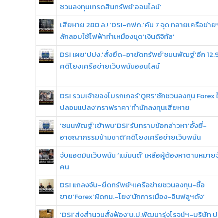
ชวนลงทุนเทรดสินทรัพย์‘ออนไลน์’
เสียหาย 280 ล.! ‘DSI-กฟภ.’ค้น 7 จุด ทลายเครือข่าย
ลักลอบใช้ไฟฟ้าทำเหมืองขุด‘เงินดิจิทัล’
DSI เผย‘ปปง.’สั่งยึด-อายัดทรัพย์‘ชนนพัฒฐ์’อีก 12.9
คดีโยงเครือข่ายเว็บพนันออนไลน์
DSI รวบเจ้าของโบรกเกอร์‘QRS’ชักชวนลงทุน Forex
ปลอมแปลง‘กราฟราคา’ทำนักลงทุนเสียหาย
‘ชนนพัฒฐ์’เข้าพบ‘DSI’รับทราบข้อกล่าวหา‘อั้งยี่-
อาชญากรรมข้ามชาติ’คดีโยงเครือข่ายเว็บพนัน
จับแอดมินเว็บพนัน ‘แม่มนต์’ เหลือผู้ต้องหาตามหมายจ
คน
DSI แถลงจับ-ยึดทรัพย์ฯเครือข่ายชวนลงทุน-ซื้อ
ขาย‘Forex’ผิดกม.-โยง‘นักการเมือง-อินฟลูฯดัง’
‘DSI’ส่งสำนวนสั่งฟ้อง‘บ.ป.พัฒนารุ่งโรจน์ฯ-บริษัท ป.