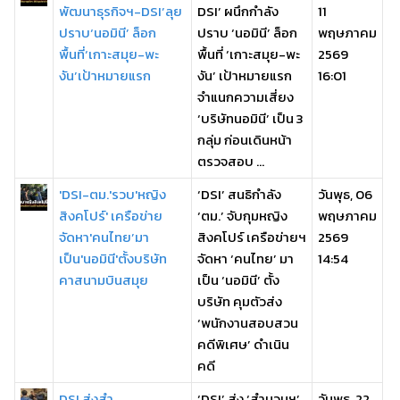
พัฒนาธุรกิจฯ-DSI’ลุย
DSI’ ผนึกกำลัง
11
ปราบ‘นอมินี’ ล็อก
ปราบ ‘นอมินี’ ล็อก
พฤษภาคม
พื้นที่‘เกาะสมุย-พะ
พื้นที่ ‘เกาะสมุย-พะ
2569
งัน’เป้าหมายแรก
งัน’ เป้าหมายแรก
16:01
จำแนกความเสี่ยง
‘บริษัทนอมินี’ เป็น 3
กลุ่ม ก่อนเดินหน้า
ตรวจสอบ ...
'DSI-ตม.'รวบ'หญิง
‘DSI’ สนธิกำลัง
วันพุธ, 06
สิงคโปร์' เครือข่าย
‘ตม.’ จับกุมหญิง
พฤษภาคม
จัดหา'คนไทย’มา
สิงคโปร์ เครือข่ายฯ
2569
เป็น'นอมินี'ตั้งบริษัท
จัดหา ‘คนไทย’ มา
14:54
คาสนามบินสมุย
เป็น ‘นอมินี’ ตั้ง
บริษัท คุมตัวส่ง
‘พนักงานสอบสวน
คดีพิเศษ’ ดำเนิน
คดี
DSI ส่งสำ
‘DSI’ ส่ง ‘สำนวนฯ’
วันพุธ, 22