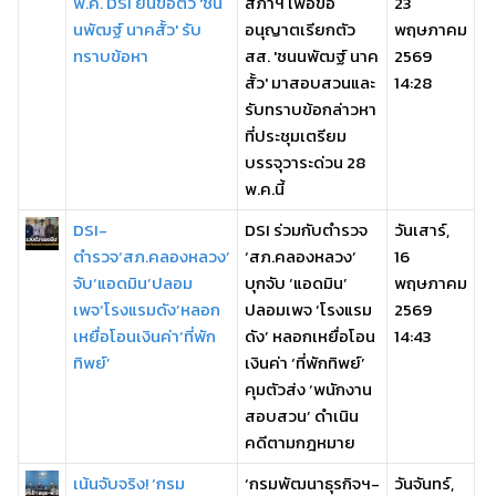
พ.ค. DSI ยื่นขอตัว 'ชน
สภาฯ เพื่อขอ
23
นพัฒฐ์ นาคสั้ว' รับ
อนุญาตเรียกตัว
พฤษภาคม
ทราบข้อหา
สส. 'ชนนพัฒฐ์ นาค
2569
สั้ว' มาสอบสวนและ
14:28
รับทราบข้อกล่าวหา
ที่ประชุมเตรียม
บรรจุวาระด่วน 28
พ.ค.นี้
DSI-
DSI ร่วมกับตำรวจ
วันเสาร์,
ตำรวจ‘สภ.คลองหลวง’
‘สภ.คลองหลวง’
16
จับ‘แอดมิน’ปลอม
บุกจับ ‘แอดมิน’
พฤษภาคม
เพจ‘โรงแรมดัง’หลอก
ปลอมเพจ ‘โรงแรม
2569
เหยื่อโอนเงินค่า‘ที่พัก
ดัง’ หลอกเหยื่อโอน
14:43
ทิพย์’
เงินค่า ‘ที่พักทิพย์’
คุมตัวส่ง ‘พนักงาน
สอบสวน’ ดำเนิน
คดีตามกฎหมาย
เน้นจับจริง! ‘กรม
‘กรมพัฒนาธุรกิจฯ-
วันจันทร์,