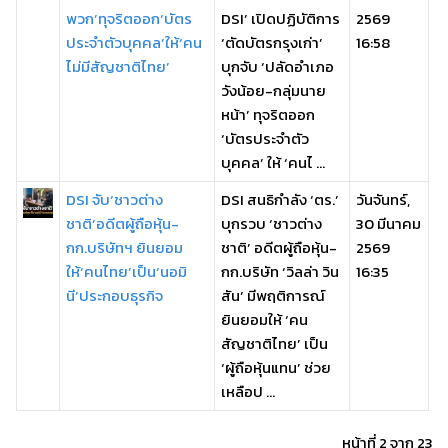
พวก’ทุจริตออก‘บัตร
DSI’ เปิดปฏิบัติการ
2569
ประจำตัวบุคคล’ให้‘คน
‘ตัดบัตรกรุงเก่า’
16:58
ไม่มีสัญชาติไทย’
บุกจับ ‘ปลัดอำเภอ
วังน้อย-กลุ่มนาย
หน้า’ ทุจริตออก
‘บัตรประจำตัว
บุคคล’ ให้ ‘คนไ ...
DSI จับ‘ชาวต่าง
DSI สนธิกำลัง ‘ตร.’
วันจันทร์,
ชาติ’อดีตผู้ถือหุ้น-
บุกรวบ ‘ชาวต่าง
30 มีนาคม
กก.บริษัทฯ ยินยอม
ชาติ’ อดีตผู้ถือหุ้น-
2569
ให้‘คนไทย’เป็น‘นอมิ
กก.บริษัท ‘วิลล่า วิน
16:35
นี’ประกอบธุรกิจ
สัน’ มีพฤติการณ์
ยินยอมให้ ‘คน
สัญชาติไทย’ เป็น
‘ผู้ถือหุ้นแทน’ ช่วย
เหลือป ...
หน้าที่ 2 จาก 23