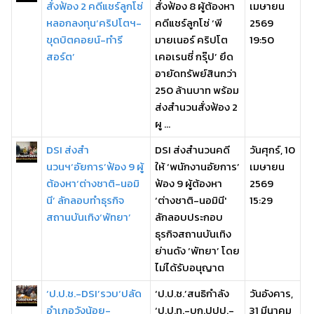
สั่งฟ้อง 2 คดีแชร์ลูกโซ่
สั่งฟ้อง 8 ผู้ต้องหา
เมษายน
หลอกลงทุน‘คริปโตฯ-
คดีแชร์ลูกโซ่ ‘พี
2569
ขุดบิตคอยน์-ทำรี
มายเนอร์ คริปโต
19:50
สอร์ต’
เคอเรนซี่ กรุ๊ป’ ยึด
อายัดทรัพย์สินกว่า
250 ล้านบาท พร้อม
ส่งสำนวนสั่งฟ้อง 2
ผู ...
DSI ส่งสำ
DSI ส่งสำนวนคดี
วันศุกร์, 10
นวนฯ‘อัยการ’ฟ้อง 9 ผู้
ให้ ‘พนักงานอัยการ’
เมษายน
ต้องหา‘ต่างชาติ-นอมิ
ฟ้อง 9 ผู้ต้องหา
2569
นี’ ลักลอบทำธุรกิจ
‘ต่างชาติ-นอมินี'
15:29
สถานบันเทิง‘พัทยา’
ลักลอบประกอบ
ธุรกิจสถานบันเทิง
ย่านดัง ‘พัทยา’ โดย
ไม่ได้รับอนุญาต
‘ป.ป.ช.-DSI’รวบ‘ปลัด
‘ป.ป.ช.’สนธิกำลัง
วันอังคาร,
อำเภอวังน้อย-
‘ป.ป.ท.-บก.ปปป.-
31 มีนาคม