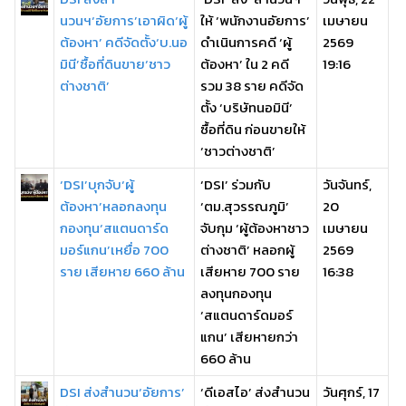
นวนฯ‘อัยการ’เอาผิด‘ผู้
ให้ ‘พนักงานอัยการ’
เมษายน
ต้องหา’ คดีจัดตั้ง‘บ.นอ
ดำเนินการคดี ‘ผู้
2569
มินี’ซื้อที่ดินขาย‘ชาว
ต้องหา’ ใน 2 คดี
19:16
ต่างชาติ’
รวม 38 ราย คดีจัด
ตั้ง ‘บริษัทนอมินี’
ซื้อที่ดิน ก่อนขายให้
‘ชาวต่างชาติ’
‘DSI’บุกจับ‘ผู้
‘DSI’ ร่วมกับ
วันจันทร์,
ต้องหา’หลอกลงทุน
‘ตม.สุวรรณภูมิ’
20
กองทุน‘สแตนดาร์ด
จับกุม ‘ผู้ต้องหาชาว
เมษายน
มอร์แกน’เหยื่อ 700
ต่างชาติ’ หลอกผู้
2569
ราย เสียหาย 660 ล้าน
เสียหาย 700 ราย
16:38
ลงทุนกองทุน
‘สแตนดาร์ดมอร์
แกน’ เสียหายกว่า
660 ล้าน
DSI ส่งสำนวน‘อัยการ’
‘ดีเอสไอ’ ส่งสำนวน
วันศุกร์, 17