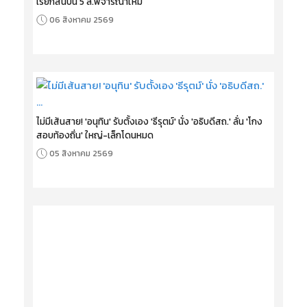
เรียกสินบน 5 ล.พิจารณาใหม่
06 สิงหาคม 2569
ไม่มีเส้นสาย! 'อนุทิน' รับตั้งเอง 'ธีรุตม์' นั่ง 'อธิบดีสถ.' ลั่น 'โกง
สอบท้องถิ่น' ใหญ่-เล็กโดนหมด
05 สิงหาคม 2569