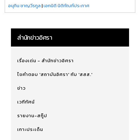
อนุทิน ชาญวีรกูล
|
เอกนิติ นิติทัณฑ์ประภาศ
สำนักข่าวอิศรา
เรื่องเด่น - สำนักข่าวอิศรา
ไขคำตอบ 'สถาบันอิศรา' กับ 'สสส.'
ข่าว
เวทีทัศน์
รายงาน-สกู๊ป
เกาะประเด็น