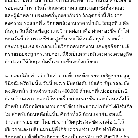
ยืนยันว่ามีความจำเป็นเร่งด่วนและพิจารณากันใน ครม.อย่าง
รอบคอบ ไม่ทำวันนี้ วิกฤตจะมาหลายนะลอก ซึ่งทั้งตนเอง
และผู้นำหลายประเทศก็พูดตรงกันว่า วิกฤตครั้งนี้เริ่มจาก
สงคราม ระลอกที่ 2 วิกฤตพลังงานราคาน้ำมัน วิกฤตที่ 3 คือ
ต้นทุน วันนี้เงินเฟ้อสูง และวิกฤตต่อมาคือ ค่าครองชีพ ถ้าไม่
หยุดวันนี้ ค่าครองชีพจะสูงขึ้น รายได้หดตัว ธุรกิจรายเล็ก
กระทบรุนแรง จะกลายเป็นวิกฤตคนตกงาน และธุรกิจรายเล้
กรายย่อยจะถูกกระทบก่อน นี่จึงเป็นความมั่นคงทางเศรษฐกิจ
ถ้าปล่อยให้วิกฤตเกิดขึ้น นานขึ้นจะยิ่งแก้ยาก
นายเอกนิติกล่าวว่า กับคำถามที่ง่าจะต้องรอศาลรัฐธรรมนูญ
วินิจฉัยหรือไม่นั้น วันนี้ พ.ร.ก.มีผลบังคับใช้แล้ว รัฐบาลจะยัง
คงเดินหน้า ส่วนจำนวนเงิน 400,000 ล้านบาที่แบ่งออกเป็น 2
ก้อน ก้อนแรกจะเอาไว้ช่วยเรื่องค่าครองชีพ และก้อนหลังไว้
สำหรับแก้วิกฤติพลังงาน การใช้งบประมาณปกติทำได้ใช่หรือ
ไม่ สำหรับก้อนหลังนั้นนั้น คิดว่าทั้ง 2 ก้อนแยกกัน ตอนนี้
วิกฤตการเยียวยา โดย พ.ร.ก.มีวัตถุปรสงค์ชัดเจนคือ 1. ไว้
เยียวยาและเปลี่ยนผ่านผู้ที่ได้รับความช่วยเหลือ ทำให้หลัง
วิกฤตเข้มแข็งขึ้นไม่ดีกว่าหรือ? เป็นการยิงนกทีเดียวได้ 2 ตัว