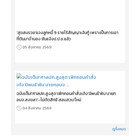
‘สุขสมรวย’แจงลูกหนี้ 9 รายไร้สัญญาเงินกู้ เพราะเป็นการเอา
ที่ดินมาจำนอง ยันแจ้งป.ป.ช.แล้ว
05 สิงหาคม 2569
ฉบับเต็ม!‘ศาลปค.สูงสุด’เพิกถอนคำสั่งเด้ง‘นิพนธ์’พ้น‘นายก
อบจ.สงขลา’-ไม่ตัดสิทธิ‘สอบสวน’ใหม่
04 สิงหาคม 2569
ดูทั้งหมด