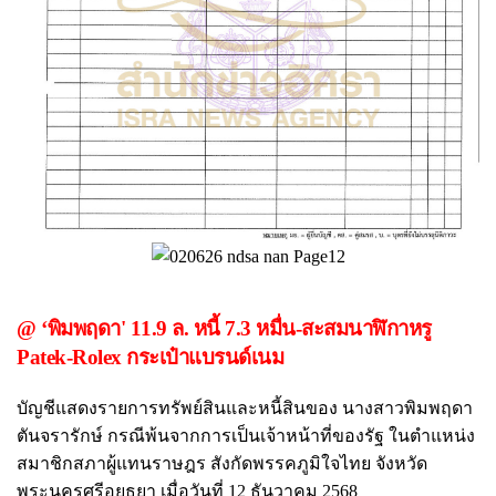
@ ‘พิมพฤดา' 11.9 ล. หนี้ 7.3 หมื่น-สะสมนาฬิกาหรู
Patek-Rolex กระเป๋าแบรนด์เนม
บัญชีแสดงรายการทรัพย์สินและหนี้สินของ นางสาวพิมพฤดา
ตันจรารักษ์ กรณีพ้นจากการเป็นเจ้าหน้าที่ของรัฐ ในตำแหน่ง
สมาชิกสภาผู้แทนราษฎร สังกัดพรรคภูมิใจไทย จังหวัด
พระนครศรีอยุธยา เมื่อวันที่ 12 ธันวาคม 2568