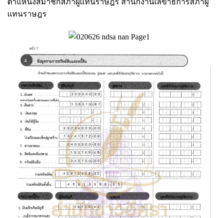
ตำแหน่งสมาชิกสภาผู้แทนราษฎร สำนักงานเลขาธิการสภาผู้
แทนราษฎร