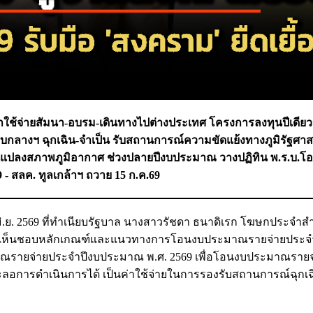
ช้จ่ายสัมนา-อบรม-เดินทางไปต่างประเทศ โครงการลงทุนปีเดียวจั
งบกลางฯ ฉุกเฉิน-จำเป็น รับสถานการณ์ความขัดแย้งทางภูมิรัฐศาส
ยนแปลงสภาพภูมิอากาศ ช่วงปลายปีงบประมาณ
วางปฏิทิน พ.ร.บ.โ
9 - สลค. ทูลเกล้าฯ ถวาย 15 ก.ค.69
2 มิ.ย. 2569 ที่ทำเนียบรัฐบาล นางสาวรัชดา ธนาดิเรก โฆษกประจำ
มีมติ เห็นชอบหลักเกณฑ์และแนวทางการโอนงบประมาณรายจ่ายประจ
าณรายจ่ายประจำปีงบประมาณ พ.ศ. 2569 เพื่อโอนงบประมาณราย
อการดำเนินการได้ เป็นค่าใช้จ่ายในการรองรับสถานการณ์ฉุกเฉ