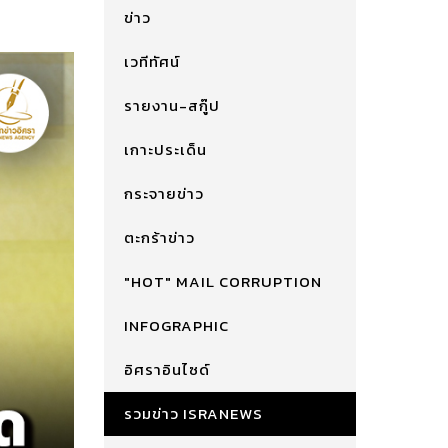
ข่าว
เวทีทัศน์
รายงาน-สกู๊ป
เกาะประเด็น
กระจายข่าว
ตะกร้าข่าว
"HOT" MAIL CORRUPTION
INFOGRAPHIC
อิศราอินไซด์
รวมข่าว ISRANEWS