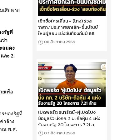
มเสียหาย
เช็กชื่อใครเลื่อน - (โกง) ร่วง!
'กสถ.' ประกาศยกเลิก-ขึ้นบัญชี
รัฐที่
ใหม่ผู้สอบแข่งขันท้องถิ่นปี 68
นว่า
08 สิงหาคม 2569
สะสมคง
และ 2.
ยเพื่อ
เปิดพอร์ต ธนารัตน์-ผู้เปิดโปง
รของรัฐที่
ข้อมูลรั่ว นั่งกก. 2 บ. ถือหุ้น 4 แห่ง
ค่าจ้าง
รับงานรัฐ 20 โครงการ 7.21 ล.
มาณ พ.ศ.
07 สิงหาคม 2569