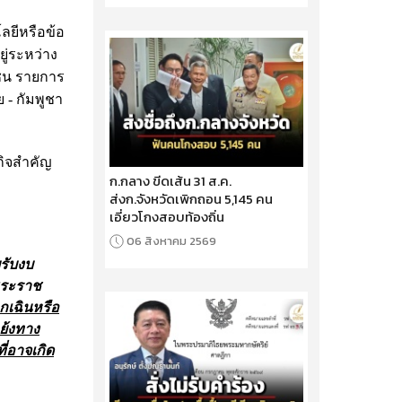
ลยีหรือข้อ
ู่ระหว่าง
ชน รายการ
- กัมพูชา
กิจสำคัญ
ก.กลาง ขีดเส้น 31 ส.ค.
ส่งก.จังหวัดเพิกถอน 5,145 คน
เอี่ยวโกงสอบท้องถิ่น
06 สิงหาคม 2569
รับงบ
พระราช
กเฉินหรือ
ย้งทาง
่อาจเกิด