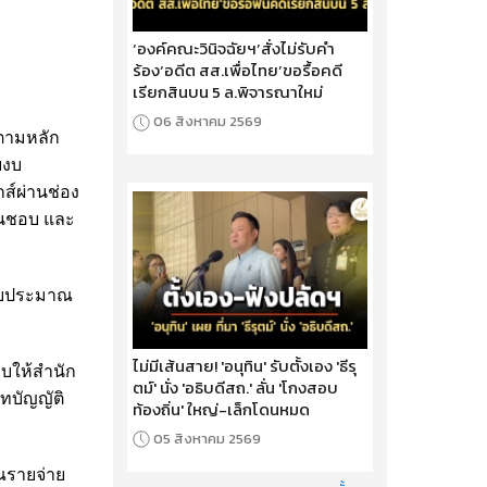
‘องค์คณะวินิจฉัยฯ’สั่งไม่รับคำ
ร้อง‘อดีต สส.เพื่อไทย’ขอรื้อคดี
เรียกสินบน 5 ล.พิจารณาใหม่
06 สิงหาคม 2569
ตามหลัก
บงบ
์ผ่านช่อง
็นชอบ และ
ีงบประมาณ
ไม่มีเส้นสาย! 'อนุทิน' รับตั้งเอง 'ธีรุ
บให้สำนัก
ตม์' นั่ง 'อธิบดีสถ.' ลั่น 'โกงสอบ
ทบัญญัติ
ท้องถิ่น' ใหญ่-เล็กโดนหมด
05 สิงหาคม 2569
าณรายจ่าย