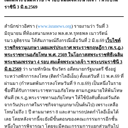
ราชินี 3 มิ.ย.2569
สำนักข่าวอิศรา (
www.isranews.org
) รายงานว่า วันที่ 3
มิถุนายน ที่ท้องสนามหลวง พล.ต.ท.รุทธพล เนาวรัตน์
รมว.ยุติธรรม ให้สัมภาษณ์ถึงกรณีเมื่อวันที่ 2 มิ.ย.69
เว็บไซต์
ราชกิจจานุเบกษา เผยแพร่ประกาศ พระราชกฤษฎีกา (พ.ร.ฎ.)
พระราชทานอภัยโทษ พ.ศ. 2569 ในโอกาสสพระราชพิธีเฉลิม
พระชนมพรรษา 4 รอบ สมเด็จพระนางเจ้า ฯ พระบรมราชินี 3
มิ.ย.2569
ว่า นายทักษิณ ชินวัตร อดีตนายกรัฐมนตรี ซึ่งอยู่
ระหว่างพักการลงโทษ (ติดกำไลอีเอ็ม) ตั้งแต่วันที่ 11 พ.ค.69 ที่
ผ่านมา (กำหนดพ้นการลงโทษวันที่ 9 ก.ย.69) เป็นหนึ่งในราย
ชื่อที่ได้รับการพระราชทานอภัยโทษ ตามกฎหมายให้พ้นโทษ
ทันที (พ.ร.ฎ.พระราชทานอภัยโทษฯ ให้ใช้บังคับตั้งแต่วันถัด
จากวันประกาศในราชกิจจานุเบกษาเป็นต้นไป) เพราะเหลือ
โทษไม่ถึง 1 ปี ตามมาตรา 8 และสามารถปลดกำไลอีเอ็มได้
เลย โดยหลังจากนี้จะยังมีขั้นตอนของคณะกรรมการอีกชั้น
หนึ่งในการพิจารณา โดยจะมีคณะกรรมการแยกส่วนกันไป