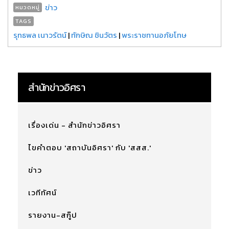
ข่าว
หมวดหมู่
TAGS
รุทธพล เนาวรัตน์
|
ทักษิณ ชินวัตร
|
พระราชทานอภัยโทษ
สำนักข่าวอิศรา
เรื่องเด่น - สำนักข่าวอิศรา
ไขคำตอบ 'สถาบันอิศรา' กับ 'สสส.'
ข่าว
เวทีทัศน์
รายงาน-สกู๊ป