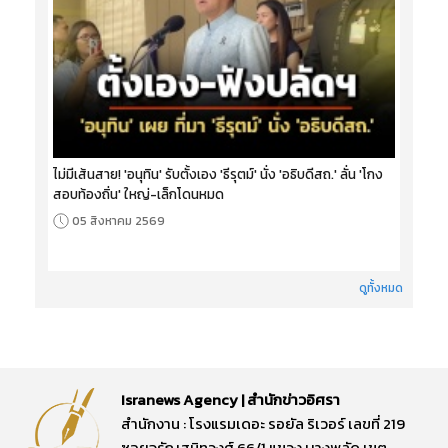
ไม่มีเส้นสาย! 'อนุทิน' รับตั้งเอง 'ธีรุตม์' นั่ง 'อธิบดีสถ.' ลั่น 'โกง
สอบท้องถิ่น' ใหญ่-เล็กโดนหมด
05 สิงหาคม 2569
ดูทั้งหมด
Isranews Agency | สำนักข่าวอิศรา
สำนักงาน : โรงแรมเดอะ รอยัล ริเวอร์ เลขที่ 219
ซอยจรัญสนิทวงศ์ 66/1 แขวง บางพลัด เขต