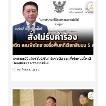
‘องค์คณะวินิจฉัยฯ’สั่งไม่รับคำร้อง‘อดีต สส.เพื่อไทย’ขอรื้อคดี
เรียกสินบน 5 ล.พิจารณาใหม่
06 สิงหาคม 2569