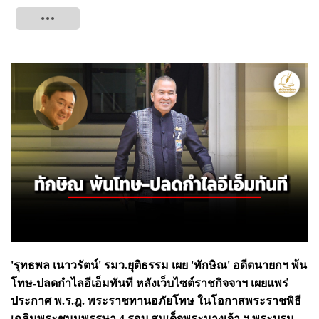
Tweet
'รุทธพล เนาวรัตน์' รมว.ยุติธรรม เผย 'ทักษิณ' อดีตนายกฯ พ้น
โทษ-ปลดกำไลอีเอ็มทันที หลังเว็บไซต์ราชกิจจาฯ เผยแพร่
ประกาศ พ.ร.ฎ. พระราชทานอภัยโทษ ในโอกาสพระราชพิธี
เฉลิมพระชนมพรรษา 4 รอบ สมเด็จพระนางเจ้า ฯ พระบรม