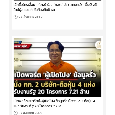
เช็กชื่อใครเลื่อน - (โกง) ร่วง! 'กสถ.' ประกาศยกเลิก-ขึ้นบัญชี
ใหม่ผู้สอบแข่งขันท้องถิ่นปี 68
08 สิงหาคม 2569
เปิดพอร์ต ธนารัตน์-ผู้เปิดโปง ข้อมูลรั่ว นั่งกก. 2 บ. ถือหุ้น 4
แห่ง รับงานรัฐ 20 โครงการ 7.21 ล.
07 สิงหาคม 2569