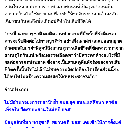
ชีวิตในหลายประการ อาทิ สภาพถนนที่เป็นจุดเกิดเหตุก็มี
ความกว้างไม่ใช่ทางแคบที่จะทำให้รถจักรยานยนต์สองคัน
เฉี่ยวชนกันจนถึงขั้นเกิดอุบัติทำให้เสียชีวิตได้
"กรณี นายจารุชาติ ผมคิดว่าหน่วยงานที่มีหน้าที่รับผิดชอบ
ควรจะรีบติดต่อไปทางญาติว่า อย่าเพิ่งเผาศพ และขออนุญาต
นำศพกลับมาผ่าพิสูจน์ถึงสาเหตุการเสียชีวิตที่ชัดเจนว่ามาจาก
สาเหตุใดกันแน่ พร้อมตรวจเลือดหาว่ามีสารตกค้างอะไรที่มี
ผลต่อการกดประสาท ซึ่งอาจเป็นสาเหตุที่แท้จริงของการเสีย
ชีวิตครั้งนี้หรือไม่ ถ้าไม่พบความผิดปกติอะไร เรื่องส่วนนี้จะ
ได้จบไปไม่สร้างความสงสัยให้กับประชาชนอีก"
อ่านประกอบ
ไม่มีอำนาจบงการ!'ธานี' ย้ำ กมธ.ยุค สนช.แค่ศึกษา-หาข้อ
เท็จจริง ปัดสอบพยานใหม่คดี'บอส'
ข้อมูลลับที่มา 'จารุชาติ' พยานคดี 'บอส' เคยเข้าให้การตั้งแต่