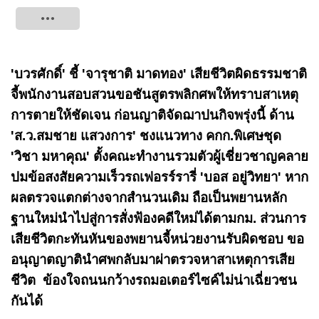
Tweet
'บวรศักดิ์' ชี้ 'จารุชาติ มาดทอง' เสียชีวิตผิดธรรมชาติ
จี้พนักงานสอบสวนขอชันสูตรพลิกศพให้ทราบสาเหตุ
การตายให้ชัดเจน ก่อนญาติจัดฌาปนกิจพรุ่งนี้ ด้าน
'ส.ว.สมชาย แสวงการ' ชงแนวทาง คกก.พิเศษชุด
'วิชา มหาคุณ' ตั้งคณะทำงานรวมตัวผู้เชี่ยวชาญคลาย
ปมข้อสงสัยความเร็วรถเฟอรร์รารี่ 'บอส อยู่วิทยา' หาก
ผลตรวจแตกต่างจากสำนวนเดิม ถือเป็นพยานหลัก
ฐานใหม่นำไปสู่การสั่งฟ้องคดีใหม่ได้ตามกม. ส่วนการ
เสียชีวิตกะทันหันของพยานจี้หน่วยงานรับผิดชอบ ขอ
อนุญาตญาตินำศพกลับมาผ่าตรวจหาสาเหตุการเสีย
ชีวิต ข้องใจถนนกว้างรถมอเตอร์ไซค์ไม่น่าเฉี่ยวชน
กันได้