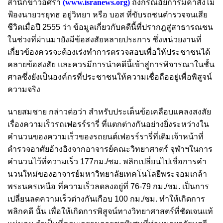
สำนักข่าวอิศรา
(
www.isranews.org
)
ถึงกรณีอัยการมีคำสั่งไม่
ฟ้องนายวรยุทธ อยู่วิทยา หรือ บอส ที่ขับรถชนตำรวจจนเสีย
ชีวิตเมื่อปี 2555 ว่า ข้อมูลเกี่ยวกับคดีนี้ที่ปรากฎสู่สาธารณชน
ในช่วงที่ผ่านมายังมีข้อสงสัยหลายประการ ซึ่งหน่วยงานที่
เกี่ยวข้องควรจะต้องเร่งทำการตรวจสอบเพื่อให้ประชาชนได้
คลายข้อสงสัย และควรมีการนำคดีนี้เข้าสู่การพิจารณาในชั้น
ศาล
ซึ่งยังเป็นองค์กรที่ประชาชนให้ความเชื่อถืออยู่เพื่อ
พิสูจน์
ความจริง
นายสมชาย กล่าวต่อว่า
สำหรับประเด็น
ข้อเคลือบแคลงสงสัย
เรื่องความเร็วรถเฟอรร์รารี่
ที่แตกต่างกันอย่างยิ่งระหว่างใน
คำนวนของความเร็วของรถยนต์เฟอรร์รารี่ที่เดิมเจ้าหน้าที่
ตำรวจอาศัยอ้างอิงจากอาจารย์คณะวิทยาศาตร์ จุฬาฯในการ
คำนวนไว้ที่ความเร็ว 177กม./ชม. พลิกเปลี่ยนไปเชื่อการคำ
นวนใหม่ของอาจารย์มหาวิทยาลัยเทคโนโลยีพระจอมเกล้า
พระนครเหนือ ที่ความเร็วลดลงอยู่ที่ 76-79 กม./ชม. เป็นการ
เปลี่ยนลดความเร็วต่างกันเกือบ 100 กม./ชม. ทำให้เกิดการ
พลิกคดี นั้น
เพื่อให้เกิดการพิสูจน์ทางวิทยาศาสตร์ที่ชัดเจนแท้