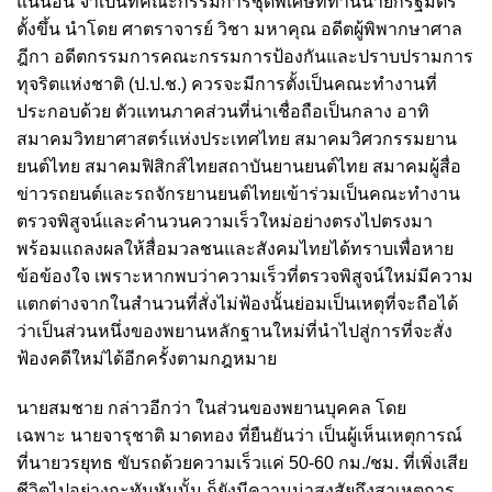
แน่นอน
จำเป็นที่คณะกรรมการชุดพิเศษที่ท่านนายกรัฐมตรี
ตั้งขึ้น นำโดย ศาตราจารย์ วิชา มหาคุณ อดีตผู้พิพากษาศาล
ฎีกา อดีตกรรมการคณะกรรมการป้องกันและปราบปรามการ
ทุจริตแห่งชาติ (ป.ป.ช.) ควรจะ
มีการตั้งเป็นคณะทำงานที่
ประกอบด้วย ตัวแทนภาคส่วนที่น่าเชื่อถือเป็นกลาง อาทิ
สมาคมวิทยาศาสตร์แห่งประเทศไทย สมาคมวิศวกรรมยาน
ยนต์ไทย สมาคมฟิสิกส์ไทยสถาบันยานยนต์ไทย สมาคมผู้สื่อ
ข่าวรถยนต์และรถจักรยานยนต์ไทยเข้าร่วมเป็นคณะทำงาน
ตรวจพิสูจน์และคำนวนความเร็วใหม่อย่างตรงไปตรงมา
พร้อมแถลงผลให้สื่อมวลชนและสังคมไทยได้ทราบเพื่อหาย
ข้อข้องใจ เพราะ
หากพบว่าความเร็วที่ตรวจพิสูจน์ใหม่มีความ
แตกต่างจากในสำนวนที่สั่งไม่ฟ้องนั้นย่อมเป็นเหตุที่จะถือได้
ว่าเป็นส่วนหนึ่งของพยานหลักฐานใหม่ที่นำไปสู่การที่จะสั่ง
ฟ้องคดีใหม่ได้อีกครั้งตามกฎหมาย
นายสมชาย กล่าวอีกว่า ในส่วนของพยานบุคคล โดย
เฉพาะ นายจารุชาติ มาดทอง ที่ยืนยันว่า เป็นผู้เห็นเหตุการณ์
ที่นายวรยุทธ ขับรถด้วยความเร็วแค่ 50-60 กม./ชม. ที่เพิ่งเสีย
ชีวิตไปอย่างกะทันหันนั้น ก็ยังมีความน่าสงสัยถึงสาเหตุการ