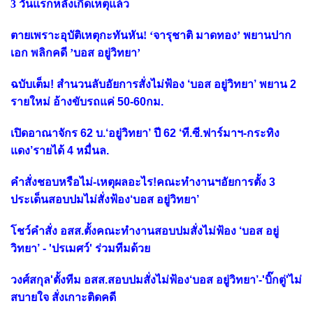
3 วันแรกหลังเกิดเหตุแล้ว
ตายเพราะอุบัติเหตุกะทันหัน! ‘จารุชาติ มาดทอง’ พยานปาก
เอก พลิกคดี ’บอส อยู่วิทยา’
ฉบับเต็ม! สำนวนลับอัยการสั่งไม่ฟ้อง ‘บอส อยู่วิทยา’ พยาน 2
รายใหม่ อ้างขับรถแค่ 50-60กม.
เปิดอาณาจักร 62 บ.‘อยู่วิทยา’ ปี 62 ‘ที.ซี.ฟาร์มาฯ-กระทิง
แดง’รายได้ 4 หมื่นล.
คำสั่งชอบหรือไม่-เหตุผลอะไร!คณะทำงานฯอัยการตั้ง 3
ประเด็นสอบปมไม่สั่งฟ้อง‘บอส อยู่วิทยา’
โชว์คำสั่ง อสส.ตั้งคณะทำงานสอบปมสั่งไม่ฟ้อง ‘บอส อยู่
วิทยา’ - 'ปรเมศว์' ร่วมทีมด้วย
วงศ์สกุล'ตั้งทีม อสส.สอบปมสั่งไม่ฟ้อง‘บอส อยู่วิทยา’-'บิ๊กตู่'ไม่
สบายใจ สั่งเกาะติดคดี