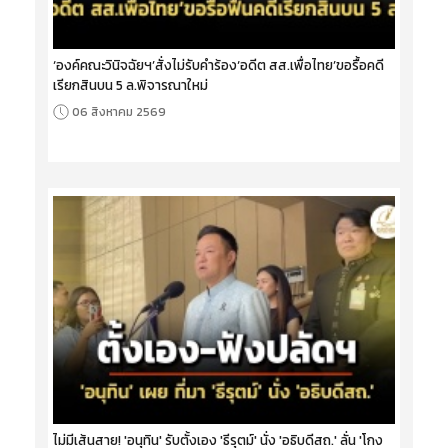
‘องค์คณะวินิจฉัยฯ’สั่งไม่รับคำร้อง‘อดีต สส.เพื่อไทย’ขอรื้อคดี
เรียกสินบน 5 ล.พิจารณาใหม่
06 สิงหาคม 2569
ไม่มีเส้นสาย! 'อนุทิน' รับตั้งเอง 'ธีรุตม์' นั่ง 'อธิบดีสถ.' ลั่น 'โกง