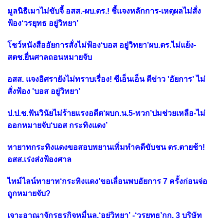
มูลนิธิเมาไม่ขับจี้ อสส.-ผบ.ตร.! ชี้แจงหลักการ-เหตุผลไม่สั่ง
ฟ้อง‘วรยุทธ อยู่วิทยา’
โชว์หนังสืออัยการสั่งไม่ฟ้อง‘บอส อยู่วิทยา’ผบ.ตร.ไม่แย้ง-
สตช.ยื่นศาลถอนหมายจับ
อสส. แจงอิศรายังไม่ทราบเรื่อง! ซีเอ็นเอ็น ตีข่าว 'อัยการ' ไม่
สั่งฟ้อง 'บอส อยู่วิทยา'
ป.ป.ช.ฟันวินัยไม่ร้ายแรงอดีต‘ผบก.น.5-พวก’ปมช่วยเหลือ-ไม่
ออกหมายจับ‘บอส กระทิงแดง’
ทายาทกระทิงแดงขอสอบพยานเพิ่มทำคดีขับชน ตร.ตายช้า!
อสส.เร่งส่งฟ้องศาล
ไทม์ไลน์ทายาท‘กระทิงแดง’ขอเลื่อนพบอัยการ 7 ครั้งก่อนจ่อ
ถูกหมายจับ?
เจาะอาณาจักรธุรกิจหมื่นล.‘อยู่วิทยา’ -‘วรยุทธ’กก. 3 บริษัท