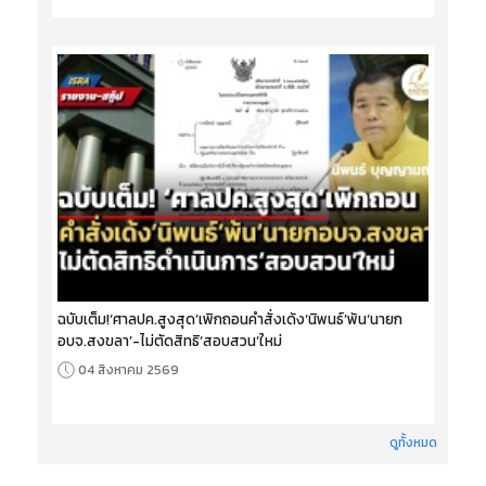
ฉบับเต็ม!‘ศาลปค.สูงสุด’เพิกถอนคำสั่งเด้ง‘นิพนธ์’พ้น‘นายก
อบจ.สงขลา’-ไม่ตัดสิทธิ‘สอบสวน’ใหม่
04 สิงหาคม 2569
ดูทั้งหมด