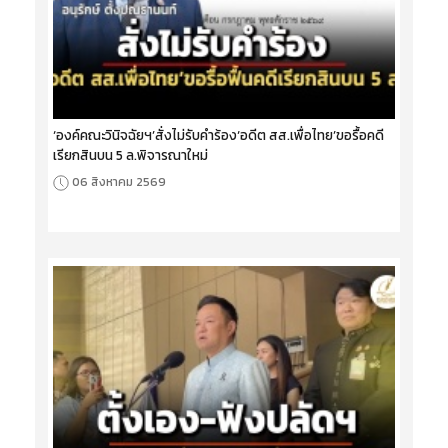
‘องค์คณะวินิจฉัยฯ’สั่งไม่รับคำร้อง‘อดีต สส.เพื่อไทย’ขอรื้อคดี
เรียกสินบน 5 ล.พิจารณาใหม่
06 สิงหาคม 2569