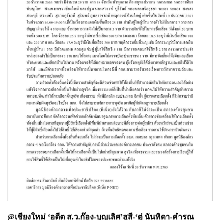
@เชียงใหม่ ‘อดีต ส.ว.ก๊อง-บุญเลิศ’สูสี-‘ตู่ นันทิดา-คำรณ