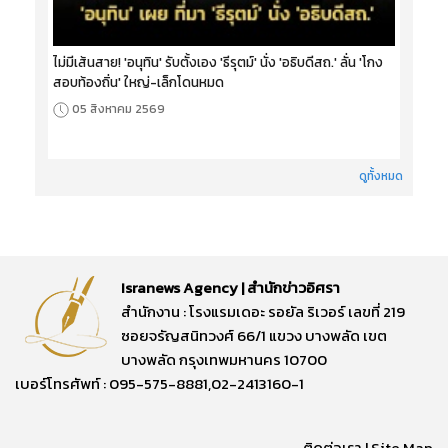
ไม่มีเส้นสาย! 'อนุทิน' รับตั้งเอง 'ธีรุตม์' นั่ง 'อธิบดีสถ.' ลั่น 'โกง
สอบท้องถิ่น' ใหญ่-เล็กโดนหมด
05 สิงหาคม 2569
ดูทั้งหมด
Isranews Agency | สำนักข่าวอิศรา
สำนักงาน : โรงแรมเดอะ รอยัล ริเวอร์ เลขที่ 219
ซอยจรัญสนิทวงศ์ 66/1 แขวง บางพลัด เขต
บางพลัด กรุงเทพมหานคร 10700
เบอร์โทรศัพท์ : 095-575-8881,02-2413160-1
ติดต่อเรา
|
Site Map