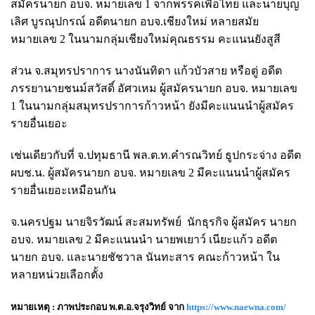
สมัครนายก อบจ. หมายเลข 1 จากพรรคเพื่อไทย และนายบุญ
เลิศ บูรณุปกรณ์ อดีตนายก อบจ.เชียงใหม่ หลายสมัย
หมายเลข 2 ในนามกลุ่มเชียงใหม่คุณธรรม คะแนนยังสูสี
ส่วน จ.สมุทรปราการ นางนันทิดา แก้วบัวสาย หรือตู่ อดีต
ภรรยานายชนม์สวัสดิ์ อัศวเหม ผู้สมัครนายก อบจ. หมายเลข
1 ในนามกลุ่มสมุทรปราการก้าวหน้า ยังมีคะแนนนำผู้สมัคร
รายอื่นเยอะ
เช่นเดียวกับที่ จ.ปทุมธานี พล.ต.ท.คำรณวิทย์ ธูปกระจ่าง อดีต
ผบช.น. ผู้สมัครนายก อบจ. หมายเลข 2 มีคะแนนนำผู้สมัคร
รายอื่นเยอะเหมือนกัน
จ.นครปฐม นายจิรวัฒน์ สะสมทรัพย์ นักธุรกิจ ผู้สมัคร นายก
อบจ. หมายเลข 2 มีคะแนนนำ นายพเยาว์ เนียะแก้ว อดีต
นายก อบจ. และนายชัชวาล นันทะสาร คณะก้าวหน้า ใน
หลายหน่วยเลือกตั้ง
หมายเหตุ : ภาพประกอบ พ.ต.อ.จรุงวิทย์ จาก
https://www.naewna.com/