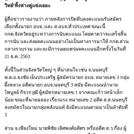
วิทย์’ทิ้งห่างคู่แข่งเยอะ
ผู้สื่อข่าวรายงานว่า ภายหลังการปิดหีบลงคะแนนรับสมัคร
เลือกตั้งนายก อบจ. และ ส.อบจ.ทั่วประเทศ ขณะนี้
กกต.จังหวัดอยู่ระหว่างการนับคะแนน โดยคาดว่าจะเสร็จสิ้น
การนับ และส่งผลคะแนนอย่างไม่เป็นทางการมาให้ กกต.ส่วน
กลางรวบรวม และจะมีการเผยแพร่ผลคะแนนอีกครั้งในวันที่
21 ธ.ค. 2563
ทั้งนี้ในส่วนจังหวัดใหญ่ ๆ ที่น่าสนใจ เช่น จ.นนทบุรี
พ.ต.อ.ธงชัย เย็นประเสริฐ ผู้สมัครนายก อบจ. หมายเลข 3 กลุ่ม
ผึ้งหลวง อดีตนายก อบจ.นนทบุรี 3 สมัย มีคะแนนนำนาย
ไพบูลย์ กิจวรวุฒิ ผู้สมัครหมายเลข 1 จากคณะก้าวหน้าเล็ก
น้อย ขณะที่นายฉลอง เรี่ยวแรง หมายเลข 2 อดีต ส.ส.นนทบุรี
ลงสมัครในนามกลุ่มพลังนนท์ ยังมีคะแนนตามมาเป็นลำดับที่
3
ส่วน จ.เชียงใหม่ นายพิชัย เลิศพงศ์อดิศร หรืออดีต ส.ว.ก๊อง ผู้