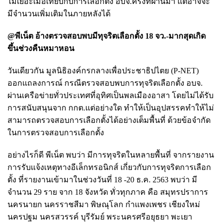
ไม่เยอะเมื่อเทียบกับการเลือกตั้ง อบจ.ครั้งที่ผ่านมา แต่อาจจะ
มีจำนวนเพิ่มเติมในภายหลังได้
@พีเน็ต อ้างตรวจสอบพบมีทุจริตเลือกตั้ง 18 จว.-มากสุดเกิด
ขึ้นช่วงคืนหมาหอน
วันเดียวกัน มูลนิธิองค์กรกลางเพื่อประชาธิปไตย (P-NET)
ออกแถลงการณ์ กรณีตรวจสอบพบการทุจริตเลือกตั้ง อบจ.
ผ่านเครือข่ายทั่วประเทศที่อุทิศเป็นพลเมืองอาสา โดยไม่ได้รับ
การสนับสนุนจาก กกต.แต่อย่างใด ทำให้
เป็นอุปสรรคทำให้ไม่
สามารถตรวจสอบการเลือกตั้งได้อย่างเต็มพื้นที่ ด้วยข้อจำกัด
ในการตรวจสอบการเลือกตั้ง
อย่างไรก็ดี พีเน็ต พบว่า มีการทุจริตในหลายพื้นที่
จากรายงาน
การรับแจ้งเหตุทางอีเล็กทรอนิกส์ เกี่ยวกับการทุจริตการเลือก
ตั้ง ที่รายงานเข้ามาในช่วงวันที่ 18 -20 ธ.ค. 2563 พบว่า มี
จำนวน 29 ราย จาก 18 จังหวัด ทั่วทุกภาค คือ สมุทรปราการ
นครนายก นครราชสีมา พิษณุโลก กำแพงเพชร เชียงใหม่
นครปฐม นครสวรรค์ บุรีรัมย์ พระนครศรีอยุธยา พะเยา