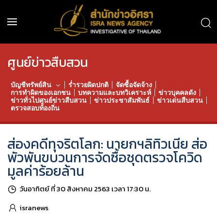
ศูนย์ข่าวสืบสวน
บัญชีทรัพย์สิน
ร่ำรวยผิดปกติ
จัดซื้อจัดจ้าง
การทำผิดของเอกชน
บทความและบทวิเคราะห์
ข่าวบุคคลดัง
ข่าวทั่วไปศูนย์ข่าวสืบสวน
ข่าวประชาสัมพันธ์
ข่าวเด่นสืบสวน
ตรวจสอบท้องถิ่น
ส่องคดีทุจริตโลก: นายกฯลิทิวเนีย ส่อ
พัวพันขบวนการจัดซื้อชุดตรวจโควิด
มูลค่าร้อยล้าน
วันอาทิตย์ ที่ 30 สิงหาคม 2563 เวลา 17:30 น.
isranews