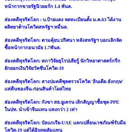
หน้ากากขายรัฐนิวยอร์ก 1.4 พันล.
ส่องคดีทุจริตโลก : บ.ป้ายแดง จดทะเบียนตั้ง ม.ค.63 ได้งาน
ผลิตยาต้านโควิดสหรัฐฯ หมื่นล.
ส่องคดีทุจริตโลก: ตามคุ้ยบ.ปริศนา หลังสหรัฐฯ บอกเลิกจัด
ซื้อหน้ากากอนามัย 1.7พันล.
ส่องคดีทุจริตโลก: สภาวิจัยยุโรปเสียรู้ นักวิทยาศาสตร์กรีก
ยักยอกเงินวิจัยวัคซีนโควิด-19
ส่องคดีทุจริตโลก: สางปมคดีชุดตรวจโควิด 'อินเดีย-อังกฤษ'
แห่คืนของจีน-ก่อนสินค้าโผล่ไทย
ส่องคดีทุจริตโลก: กังขา สธ.ยูเครน เลิกสัญญาซื้อชุด PPE
ในปท. นำเข้าจีนแทน แพงกว่า 2 เท่า
ส่องคดีทุจริตโลก: บัลแกเรีย-UAE แลกเปลี่ยนเวชภัณฑ์รับมือ
โควิด-19 แต่ได้อินทผลัมแทน