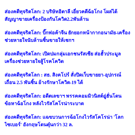
ส่องคดีทุจริตโลก: 2 บริษัทอิตาลี เอี่ยวคดีฉ้อโกง โผล่ได้
สัญญาขายเครื่องป้องกันโควิด2.2พันล้าน
ส่องคดีทุจริตโลก: บิ๊กพ่อค้าจีน ยักยอกหน้ากากอนามัย-เครื่อง
ช่วยหายใจนับล้านชิ้นขายให้เชกฯ
ส่องคดีทุจริตโลก: เปิดปมกลุ่มเอกชนรัสเซีย ส่อฮั้วประมูล
เครื่องช่วยหายใจสู้โรคโควิด
ส่องคดีทุจริตโลก : สธ. สิงคโปร์ สั่งปิดเว็บขายยา-อุปกรณ์
เถื่อน 2.5 พันชิ้น อ้างรักษาโควิด-19 ได้
ส่องคดีทุจริตโลก: อดีตเลขาฯ พรรคคอมมิวนิสต์อู่ฮั่นโดน
ข้อหาฉ้อโกง หลังไวรัสโคโรน่าระบาด
ส่องคดีทุจริตโลก: แฉขบวนการฉ้อโกงไวรัสโคโรน่า 'โลก
ไซเบอร์' อังกฤษโดนตุ๋นกว่า 32 ล.