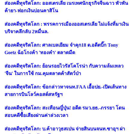
ส่องคดีทุจริตโลก: ออสเตรเลีย เนรเทศนักธุรกิจจีนฉาว พัวพัน
ค้ายา-ฟอกเงินบ่อนคาสิโน
ส่องคดีทุจริตโลก : พรรคการเมืองออสเตรเลีย ไม่แจ้งที่มาเงิน
บริจาคลึกลับ 2หมื่นล.
ส่องคดีทุจริตโลก: ศาลเบลเยียม จำคุก18 ด.อดีตบิ๊ก Tony
Goetz ฉ้อโกงค้า 'ทองคำ' ตลาดมืด
ส่องคดีทุจริตโลก: ย้อนรอยไวรัสโคโรน่า กับความล้มเหลว
'จีน' ในการใช้ กม.คุมตลาดค้าสัตว์ป่า
ส่องคดีทุจริตโลก: ข้อกล่าวหาจนท.FAA เอื้อปย.-เปิดเส้นทาง
สายการบินโลว์คอสต์สหรัฐฯ
ส่องคดีทุจริตโลก: สะเทือนญี่ปุ่น! อดีต รมว.ยธ.-ภรรยา โดน
สอบคดีซื้อเสียงผ่านค่าล่วงเวลา
ส่องคดีทุจริตโลก: บ.ค้าอาวุธสเปน จ่ายสินบนจนท.ซาอุฯ ผ่า