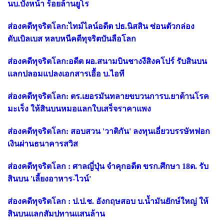
นบ.บังหน้า ร้อยล้านยูโร
ส่องคดีทุจริตโลก:ไทม์ไลน์อดีต ปธ.นิสสิน ซ่อนตัวกล่อง
ดับเบิลเบส หลบหนีคดีทุจริตบันลือโลก
ส่องคดีทุจริตโลก:อดีต ผอ.สนามบินชางงีสิงคโปร์ รับสินบน
แลกปลอมแปลงเอกสารเอื้อ บ.ไอที
ส่องคดีทุจริตโลก: ตร.เยอรมันทลายขบวนการบ.ยาต้านโรค
มะเร็ง ให้สินบนหมอแลกใบเสร็จราคาแพง
ส่องคดีทุจริตโลก: สอบสวน 'วาติกัน' ลงทุนเอี่ยวบรรษัทฟอก
เงินผ่านธนาคารสวิส
ส่องคดีทุจริตโลก : ศาลญี่ปุ่น จำคุกอดีต ขรก.ศึกษา 18ด. รับ
สินบน 'เลี้ยงอาหาร-ไวน์'
ส่องคดีทุจริตโลก : ป.ป.ช. อังกฤษสอบ บ.น้ำมันยักษ์ใหญ่ ให้
สินบนแลกสัมปทานแสนล้าน