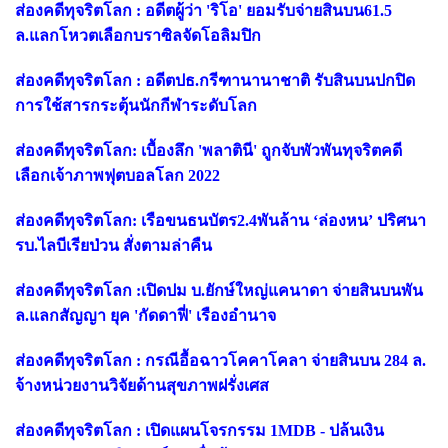
ส่องคดีทุจริตโลก : อดีตผู้ว่า 'ริโอ' ยอมรับจ่ายสินบน61.5
ล.แลกโหวตเลือกบราซิลจัดโอลิมปิก
ส่องคดีทุจริตโลก : อดีตปธ.กรีฑานานาชาติ รับสินบนปกปิด
การใช้สารกระตุ้นนักกีฬาระดับโลก
ส่องคดีทุจริตโลก: เบื้องลึก 'พลาตินี' ถูกจับพัวพันทุจริตคดี
เลือกเจ้าภาพฟุตบอลโลก 2022
ส่องคดีทุจริตโลก: เรือขนธนบัตร2.4พันล้าน ‘ล่องหน’ ปริศนา
รบ.ไลบีเรียป่วน สั่งตามล่าคืน
ส่องคดีทุจริตโลก :เปิดปม บ.ยักษ์ใหญ่แคนาดา จ่ายสินบนพัน
ล.แลกสัญญา ยุค 'กัดดาฟี่' เรืองอำนาจ
ส่องคดีทุจริตโลก : กรณีอื้อฉาวโคคาโคลา จ่ายสินบน 284 ล.
จ้างหน่วยงานวิจัยด้านสุขภาพฝรั่งเศส
ส่องคดีทุจริตโลก : เปิดแผนโจรกรรม 1MDB - ปล้นเงิน