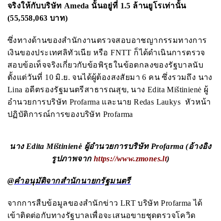
จริงให้กับบริษัท
Ameda
นั้นอยู่ที่ 1.5 ล้านยูโรเท่านั้น
(
55
,
558
,
063 บาท
)
ซึ่งทางด้านของสำนักงานตรวจสอบอาชญากรรมทางการ
เงินของประเทศลิทัวเนีย หรือ
FNTT
ก็ได้ดำเนินการตรวจ
สอบข้อเท็จจริงเกี่ยวกับข้อพิรุธในข้อตกลงของรัฐบาลนับ
ตั้งแต่วันที่ 10 มิ.ย. จนได้ผู้ต้องสงสัยมา 6 คน ซึ่งรวมถึง นาง
Lina
อดีตรองรัฐมนตรีสาธารณสุข,
นาง
Edita Mištinienė
ผู้
อำนวยการบริษัท
Profarma
และนาย
Redas Laukys
หัวหน้า
ปฏิบัติการณ์การของบริษัท
Profarma
นาง
Edita Mištinienė
ผู้อำนวยการบริษัท
Profarma (อ้างอิง
รูปภาพจาก
https://www.zmones.lt
)
@คำอนุมัติจากสำนักนายกรัฐมนตรี
จากการสืบข้อมูลของสำนักข่าว
LRT
บริษัท
Profarma
ได้
เข้าติดต่อกับทางรัฐบาลเพื่อจะเสนอขายชุดตรวจโควิด