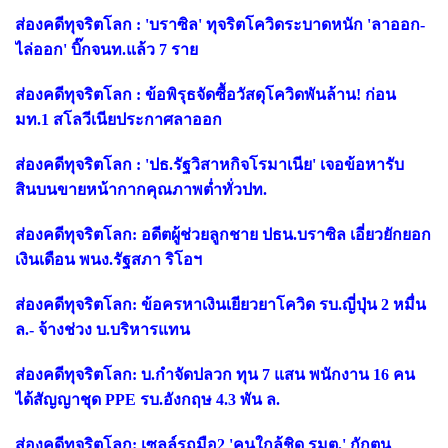
ส่องคดีทุจริตโลก : 'บราซิล' ทุจริตโควิดระบาดหนัก 'ลาออก-
ไล่ออก' บิ๊กจนท.แล้ว 7 ราย
ส่องคดีทุจริตโลก : ข้อพิรุธจัดซื้อวัสดุโควิดพันล้าน! ก่อน
มท.1 สโลวีเนียประกาศลาออก
ส่องคดีทุจริตโลก : 'ปธ.รัฐวิสาหกิจโรมาเนีย' เจอข้อหารับ
สินบนขายหน้ากากคุณภาพต่ำทั่วปท.
ส่องคดีทุจริตโลก: อดีตผู้ช่วยลูกชาย ปธน.บราซิล เอี่ยวยักยอก
เงินเดือน พนง.รัฐสภา ริโอฯ
ส่องคดีทุจริตโลก: ข้อครหาเงินเยียวยาโควิด รบ.ญี่ปุ่น 2 หมื่น
ล.- จ้างช่วง บ.บริหารแทน
ส่องคดีทุจริตโลก: บ.กำจัดปลวก ทุน 7 แสน พนักงาน 16 คน
ได้สัญญาชุด PPE รบ.อังกฤษ 4.3 พัน ล.
ส่องคดีทุจริตโลก: เซลล์รถมือ2 'คนใกล้ชิด รมต.' กักตุน