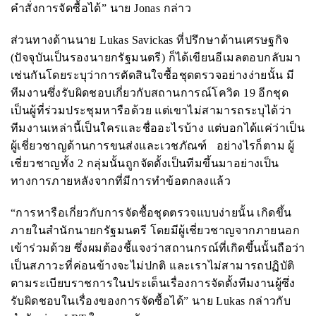
คำสั่งการจัดซื้อได้” นาย
Jonas
กล่าว
ส่วนทางด้านนาย
Lukas Savickas
ที่ปรึกษาด้านเศรษฐกิจ
(ปัจจุบันเป็นรองนายกรัฐมนตรี) ก็ได้เขียนอีเมลตอบกลับมา
เช่นกันโดยระบุว่าการตัดสินใจซื้อชุดตรวจอย่างง่ายนั้น มี
ทีมงานซึ่งรับผิดชอบเกี่ยวกับสถานการณ์โควิด 19 อีกชุด
เป็นผู้ที่ร่วมประชุมหารือด้วย แต่เขาไม่สามารถระบุได้ว่า
ทีมงานเหล่านี้เป็นใครและชื่ออะไรบ้าง แต่บอกได้แค่ว่าเป็น
ผู้เชี่ยวชาญด้านการขนส่งและเวชภัณฑ์ อย่างไรก็ตาม ผู้
เชี่ยวชาญทั้ง 2 กลุ่มนั้นถูกจัดตั้งเป็นทีมขึ้นมาอย่างเป็น
ทางการภายหลังจากที่มีการทำข้อตกลงแล้ว
“การหารือเกี่ยวกับการจัดซื้อชุดตรวจแบบง่ายนั้น เกิดขึ้น
ภายในสำนักนายกรัฐมนตรี โดยมีผู้เชี่ยวชาญจากภายนอก
เข้าร่วมด้วย ซึ่งผมต้องชี้แจงว่าสถานกรณ์ที่เกิดขึ้นนั้นถือว่า
เป็นสภาวะที่ค่อนข้างจะไม่ปกติ และเราไม่สามารถปฏิบัติ
ตามระเบียบราชการในประเด็นเรื่องการจัดตั้งทีมงานผู้ซึ่ง
รับผิดชอบในเรื่องของการจัดซื้อได้” นาย
Lukas
กล่าวกับ