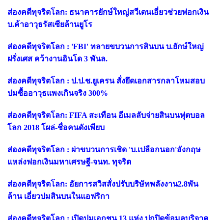
ส่องคดีทุจริตโลก: ธนาคารยักษ์ใหญ่สวีเดนเอี่ยวช่วยฟอกเงิน
บ.ค้าอาวุธรัสเซียล้านยูโร
ส่องคดีทุจริตโลก : 'FBI' ทลายขบวนการสินบน บ.ยักษ์ใหญ่
ฝรั่งเศส คว้างานอินโด 3 พันล.
ส่องคดีทุจริตโลก : ป.ป.ช.ยูเครน สั่งยึดเอกสารกลาโหมสอบ
ปมซื้ออาวุธแพงเกินจริง 300%
ส่องคดีทุจริตโลก: FIFA สะเทือน อีเมลลับจ่ายสินบนฟุตบอล
โลก 2018 โผล่-ชื่อคนดังเพียบ
ส่องคดีทุจริตโลก : ผ่าขบวนการเชิด 'บ.เปลือกนอก'อังกฤษ
แหล่งฟอกเงินมหาเศรษฐี-จนท. ทุจริต
ส่องคดีทุจริตโลก: อัยการสวิสสั่งปรับบริษัทพลังงาน2.8พัน
ล้าน เอี่ยวปมสินบนในแอฟริกา
ส่องคดีทุจริตโลก : เปิดปมเอกชน 13 แห่ง ปกปิดข้อมูลบริจาค