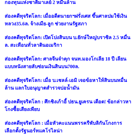
กองทุนแห่งชาติมาเลย์ 2 หมื่นล้าน
ส่องคดีทุจริตโลก: เมื่ออดีตนายกฯฝรั่งเศส ขึ้นศาลปมใช้เงิน
หลวง35.6ล. จ้างเมีย-ลูก ช่วยงานรัฐสภา
ส่องคดีทุจริตโลก: เปิดโปงสินบน บ.ยักษ์ใหญ่บราซิล 2.5 หมื่น
ล. สะเทือนทั่วลาตินอเมริกา
ส่องคดีทุจริตโลก: ศาลจีนจำคุก จนท.มองโกเลีย 18 ปี เลียน
แบบหนังสายลับซ่อนเงินสินบน700ล.
ส่องคดีทุจริตโลก: เมื่อ บ.เชลล์-เอมิ เจอข้อหาให้สินบนหมื่น
ล้าน แลกใบอนุญาตสำรวจบ่อน้ำมัน
ส่องคดีทุจริตโลก : ศึกชิงเก้าอี้ ปธน.ยูเครน เดือด! ข้อกล่าวหา
โกงซื้อเสียงเพียบ
ส่องคดีทุจริตโลก : เมื่อหัวคะแนนพรรครีพับลิกันโกงการ
เลือกตั้งรัฐนอร์ทแคโรไลน่า