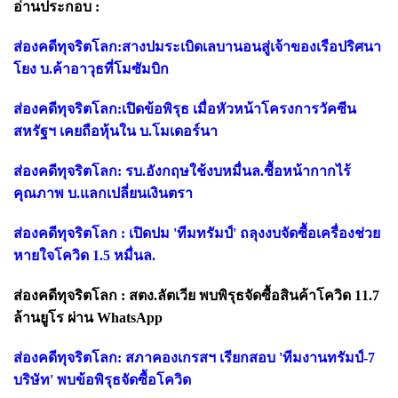
อ่านประกอบ :
ส่องคดีทุจริตโลก:สางปมระเบิดเลบานอนสู่เจ้าของเรือปริศนา
โยง บ.ค้าอาวุธที่โมซัมบิก
ส่องคดีทุจริตโลก:เปิดข้อพิรุธ เมื่อหัวหน้าโครงการวัคซีน
สหรัฐฯ เคยถือหุ้นใน บ.โมเดอร์นา
ส่องคดีทุจริตโลก: รบ.อังกฤษใช้งบหมื่นล.ซื้อหน้ากากไร้
คุณภาพ บ.แลกเปลี่ยนเงินตรา
ส่องคดีทุจริตโลก : เปิดปม 'ทีมทรัมป์' ถลุงงบจัดซื้อเครื่องช่วย
หายใจโควิด 1.5 หมื่นล.
ส่องคดีทุจริตโลก : สตง.ลัตเวีย พบพิรุธจัดซื้อสินค้าโควิด 11.7
ล้านยูโร ผ่าน WhatsApp
ส่องคดีทุจริตโลก: สภาคองเกรสฯ เรียกสอบ 'ทีมงานทรัมป์-7
บริษัท' พบข้อพิรุธจัดซื้อโควิด