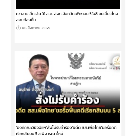
ก.กลาง ขีดเส้น 31 ส.ค. ส่งก.จังหวัดเพิกถอน 5,145 คนเอี่ยวโกง
สอบท้องถิ่น
06 สิงหาคม 2569
‘องค์คณะวินิจฉัยฯ’สั่งไม่รับคำร้อง‘อดีต สส.เพื่อไทย’ขอรื้อคดี
เรียกสินบน 5 ล.พิจารณาใหม่