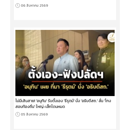
06 สิงหาคม 2569
ไม่มีเส้นสาย! 'อนุทิน' รับตั้งเอง 'ธีรุตม์' นั่ง 'อธิบดีสถ.' ลั่น 'โกง
สอบท้องถิ่น' ใหญ่-เล็กโดนหมด
05 สิงหาคม 2569