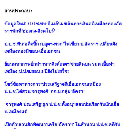
อ่านประกอบ :
ข้อมูลใหม่! ป.ป.ช.พบ‘อีเมล์’เผยเส้นทางเงินคดีเหมืองทองอัค
ราฯพักที่‘ฮ่องกง-สิงคโปร์’
ป.ป.ช.ฟัน‘อดีตบิ๊ก ก.อุตฯ-พวก’ไฟเขียว บ.อัคราฯ เปลี่ยนผัง
เหมืองทองมิชอบ-เอื้อเอกชน
ย้อนมหากาพย์กล่าวหา‘คิงส์เกตฯ’จ่ายสินบน รมต.เอื้อทำ
เหมือง-ป.ป.ช.สอบ 3 ปียังไม่เสร็จ?
โชว์ข้อหาทางการ‘ประเสริฐ’คดีเอื้อเอกชนเหมือง-
ป.ป.ช.ไต่สวน‘จารุพงศ์’ กก.บ.กลุ่ม‘อัครา’
‘จารุพงศ์-ประเสริฐ’ถูก ป.ป.ช.ตั้งอนุฯสอบปมเรียกรับเงินเอื้อ
บ.เหมืองแร่
เปิดตัว‘สวนสักพัฒนา’เครือ‘อัคราฯ’ ในสำนวน ป.ป.ช.คดีรับ