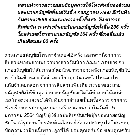
พยานทําการตรวจสอบข้อมูลการใช้โทรศัพท์ของจําเลย
และนายธนัญชัยตั้งแต่วันที่ 9 กรกฎาคม 2560 ถึงวันที่ 5
กันยายน 2566 รวมระยะเวลาทั้งสิ้น 68 วัน พบการ
ติดต่อกัน ระหว่างจําเลยกับนายธนัญชัยทั้งสิ้น 206 ครั้ง
โดยจําเลยโทรหานายธนัญชัย 164 ครั้ง ซึ่งเฉลี่ยแล้ว
เกินเดือนละ 60 ครั้ง
ส่วนนายธนัญชัยโทรหาจําเลย 42 ครั้ง นอกจากนี้จากการ
สืบสวนของพยานพบว่านางสาววัฒนิกา กัณหา ภรรยาของ
นายธนัญชัยให้สัมภาษณ์ต่อนักข่าวว่าช่วงหลังนายธนัญชัยไป
หากํานันซึ่งหมายถึงจําเลยเกือบทุกวัน และไปไหนมาไห
นกับจําเลยตลอด จากการสืบสวนเพิ่มเติม ภรรยาของนาย
ธนัญชัยยังให้ข้อมูลว่านายธนัญชัยจะไม่ได้ทํางานให้แก่จํา
เลยโดยตรงและจะได้รับเงินจากจําเลยเป็นครั้งคราว จากการ
ช่วยเรื่องการประมูลงานก่อสร้าง และพบว่าในวันที่ 15
มกราคม 2564 บัญชี ผู้ใช้แอปพลิเคชันเฟซบุ๊กของนายธนัญ
ชัยโพสต์รูปภาพโทรศัพท์เคลื่อนที่ยี่ห้อแอปเปิลรุ่นไอโฟน ระบุ
ข้อความว่ามีวันนี้เพราะลูกพี่ให้ ขอบคุณครับข้อ ขอบคุณครับ