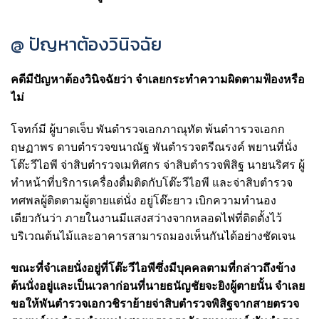
@ ปัญหาต้องวินิจฉัย
คดีมีปัญหาต้องวินิจฉัยว่า จําเลยกระทําความผิดตามฟ้องหรือ
ไม่
โจทก์มี ผู้บาดเจ็บ พันตํารวจเอกภาณุทัต พ้นตําารวจเอกก
ฤษฏาพร ดาบตํารวจขนาณัฐ พันตํารวจตรีณรงค์ พยานที่นั่ง
โต๊ะวีไอพี จ่าสิบตํารวจเมทิศกร จ่าสิบตํารวจพิสิฐ นายนริศร ผู้
ทําหน้าที่บริการเครื่องดื่มติดกับโต๊ะวีไอพี และจ่าสิบตํารวจ
ทศพลผู้ติดตามผู้ตายแต่นั่ง อยู่โต๊ะยาว เบิกความทํานอง
เดียวกันว่า ภายในงานมีแสงสว่างจากหลอดไฟที่ติดตั้งไว้
บริเวณต้นไม้และอาคารสามารถมองเห็นกันได้อย่างชัดเจน
ขณะที่จําเลยนั่งอยู่ที่โต๊ะวีไอพีซึ่งมี
บุคคลตามที่กล่าวถึงข้าง
ต้นนั่งอยู่และเป็นเวลาก่อนที่นายธนัญชัยจะยิงผู้ตายนั้น จําเลย
ขอให้พันตํารวจเอกวชิราย้ายจ่าสิบตํารวจพิสิฐจากสายตรวจ