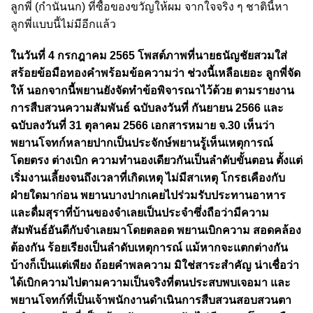
ลูกพี่ (กํานันนก) ที่ซื้อของขวัญให้ผม จากใจจริง ๆ ชาตินี้หา
ลูกพี่แบบนี้ไม่มีอีกแล้ว
ในวันที่ 4 กรกฎาคม 2565 โพสต์ภาพที่นายธนัญชัยสวมใส่
สร้อยข้อมือทองคําพร้อมข้อความว่า ช่วงนี้เหลือเยอะ ลูกพี่จัด
ให้ นอกจากนี้พยานยังจัดทําข้อพิจารณาไว้ด้วย ตามรายงาน
การสืบสวนความสัมพันธ์ ฉบับลงวันที่ กันยายน 2566 และ
ฉบับลงวันที่ 31 ตุลาคม 2566 เอกสารหมาย จ.30 เห็นว่า
พยานโจทก์หลายปากเป็นประจักษ์พยานรู้เห็นเหตุการณ์
โดยตรง ต่างเบิก ความทํานองเดียวกันเป็นลําดับขั้นตอน ตั้งแต่
เริ่มงานเลี้ยงจนถึงเวลาที่เกิดเหตุ ไม่มีสาเหตุ โกรธเคืองกับ
ฝ่ายใดมาก่อน พยานบางปากเคยไปร่วมรับประทานอาหาร
และดื่มสุราที่บ้านของจําเลยเป็นประจําซึ่งถือว่ามีความ
สัมพันธ์อันดีกับจําเลยมาโดยตลอด พยานเบิกความ สอดคล้อง
ต้องกัน ร้อยเรียงเป็นลําดับเหตุการณ์ แม้หากจะแตกต่างกัน
บ้างก็เป็นแต่เพียง ถ้อยคําพลความ มิใช่สาระสําคัญ น่าเชื่อว่า
ได้เบิกความไปตามความเป็นจริงที่ตนประสบพบเจอมา และ
พยานโจทก์ที่เป็นเจ้าพนักงานดําเนินการสืบสวนสอบสวนตา