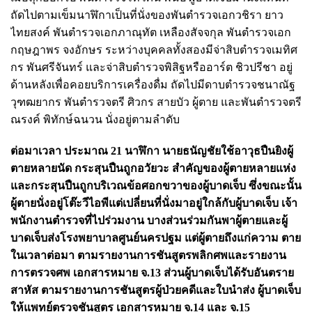
ถัดไปตามเข็มนาฬิกาเป็นที่นั่งของพันตํารวจเอกวชิรา ยาว
ไทยสงค์ พันตํารวจเอกภาณุทัต เหลืองสัจจกุล พันตํารวจเอก
กฤษฎาพร จงอักษร ระหว่างบุคคลทั้งสองมีจ่าสิบตํารวจเมทิศ
กร พันศรีจันทร์ และจ่าสิบตํารวจพิสิฐหรืออาร์ต ชิวปรีชา อยู่
ด้านหลังเพื่อคอยบริการเครื่องดื่ม ถัดไปมีดาบตํารวจชนาณัฐ
วุฑฒยากร พันตํารวจตรี ศิวกร สายบัว ผู้ตาย และพันตํารวจตรี
ณรงค์ พิทักษ์ฉนวน นั่งอยู่ตามลําดับ
ต่อมาเวลา ประมาณ 21 นาฬิกา นายธนัญชัยใช้อาวุธปืนยิงผู้
ตายหลายนัด กระสุนปืนถูกอวัยวะ สําคัญของผู้ตายหลายแห่ง
และกระสุนปืนถูกบริเวณข้อศอกขวาของผู้บาดเจ็บ ซึ่งขณะนั้น
ผู้ตายนั่งอยู่โต๊ะวีไอพีแต่เปลี่ยนที่นั่งมาอยู่ใกล้กับผู้บาดเจ็บ เจ้า
พนักงานตํารวจที่ไปร่วมงาน บางส่วนร่วมกันพาผู้ตายและผู้
บาดเจ็บส่งโรงพยาบาลศูนย์นครปฐม แต่ผู้ตายถึงแก่ความ ตาย
ในเวลาต่อมา ตามรายงานการชันสูตรพลิกศพและรายงาน
การตรวจศพ เอกสารหมาย จ.13 ส่วนผู้บาดเจ็บได้รับอันตราย
สาหัส ตามรายงานการชันสูตรผู้ป่วยคดีและใบนําส่ง ผู้บาดเจ็บ
ให้แพทย์ตรวจชันสูตร เอกสารหมาย จ.14 และ จ.15