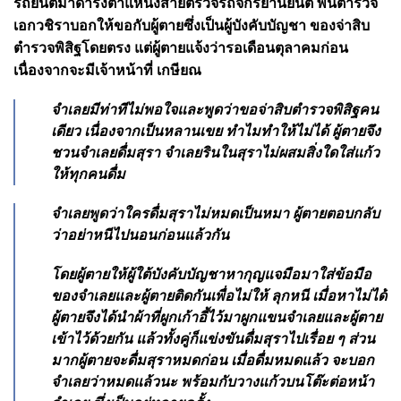
รถยนต์มาดํารงตําแหน่งสายตรวจรถจักรยานยนต์ พันตํารวจ
เอกวชิราบอกให้ขอกับผู้ตายซึ่งเป็นผู้บังคับบัญชา ของจ่าสิบ
ตํารวจพิสิฐโดยตรง
แต่ผู้ตายแจ้งว่ารอเดือนตุลาคมก่อน
เนื่องจากจะมีเจ้าหน้าที่ เกษียณ
จําเลยมีท่าทีไม่พอใจและพูดว่าขอจ่าสิบตํารวจพิสิฐคน
เดียว เนื่องจากเป็นหลานเขย ทําไมทําให้ไม่ได้ ผู้ตายจึง
ชวนจําเลยดื่มสุรา จําเลยรินในสุราไม่ผสมสิ่งใดใส่แก้ว
ให้ทุกคนดื่ม
จําเลยพูดว่าใครดื่มสุราไม่หมดเป็นหมา ผู้ตายตอบกลับ
ว่าอย่าหนีไปนอนก่อนแล้วกัน
โดยผู้ตายให้ผู้ใต้บังคับบัญชาหากุญแจมือมาใส่ข้อมือ
ของจําเลยและผู้ตายติดกันเพื่อไม่ให้ ลุกหนี
เมื่อหาไม่ได้
ผู้ตายจึงได้นําผ้าที่ผูกเก้าอี้ไว้มาผูกแขนจําเลยและผู้ตาย
เข้าไว้ด้วยกัน แล้วทั้งคู่ก็แข่งขันดื่มสุราไปเรื่อย ๆ
ส่วน
มากผู้ตายจะดื่มสุราหมดก่อน เมื่อดื่มหมดแล้ว จะบอก
จําเลยว่าหมดแล้วนะ พร้อมกับวางแก้วบนโต๊ะต่อหน้า