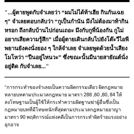
"...ผู้ตายพูดกับจําเลยว่า “ผมไม่ได้ท้าเฮีย กินกันเฉย
ๆ” จําเลยตอบกลับว่า “กูเป็นกํานัน มึงไม่ต้องมาท้ากิน
หรอก ถึงกลับบ้านไปก่อนเถอะ มึงกับกูพี่น้องกัน กูไม่
อยากเสียความรู้สึก” เมื่อผู้ตายเดินกลับไปยังโต๊ะวีไอพี
พยานยังคงนั่งยอง ๆ ใกล้จําเลย จําเลยพูดด้วยน้ำเสียง
โมโหว่า “ปืนอยู่ไหนวะ” ซึ่งขณะนั้นมีนายสายัณต์นั่ง
อยู่ติด กับจําเลย..."
"การกระทำของจำเลยเป็นความผิดกรรมเดียว ผิดกฎหมาย
หลายบทตามประมวลกฎหมาย มาตรา
288 ,60 ,80, 84
ให้
ลงโทษฐานเป็นผู้ใช้ให้กระทำความผิดฐานฆ่าผู้อื่นซึ่งเป็น
กฎหมายบทที่มีโทษหนักที่สุดตามประมวลกฎหมายอาญา
มาตรา
90
พฤติการณ์แห่งคดีเป็นการกระทำผิดร้ายแรงอย่าง
อุกอาจ