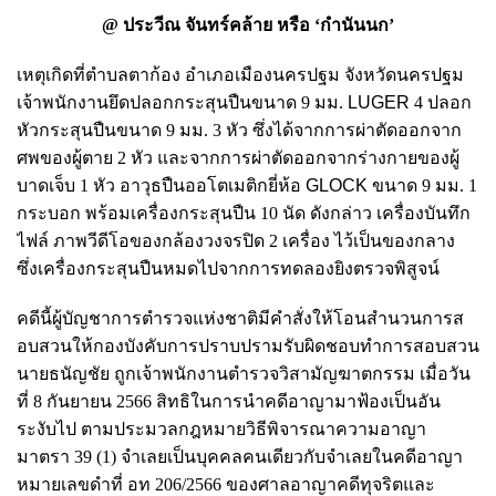
@ ประวีณ จันทร์คล้าย หรือ ‘กำนันนก’
เหตุเกิดที่ตําบลตาก้อง อําเภอเมืองนครปฐม จังหวัดนครปฐม
เจ้าพนักงานยึดปลอกกระสุนปืนขนาด 9 มม.
LUGER
4 ปลอก
หัวกระสุนปืนขนาด 9 มม. 3 หัว ซึ่งได้จากการผ่าตัดออกจาก
ศพของผู้ตาย 2 หัว และจากการผ่าตัดออกจากร่างกายของผู้
บาดเจ็บ 1 หัว อาวุธปืนออโตเมติกยี่ห้อ
GLOCK
ขนาด 9 มม. 1
กระบอก พร้อมเครื่องกระสุนปืน 10 นัด ดังกล่าว เครื่องบันทึก
ไฟล์ ภาพวีดีโอของกล้องวงจรปิด 2 เครื่อง ไว้เป็นของกลาง
ซึ่งเครื่องกระสุนปืนหมดไปจากการทดลองยิงตรวจพิสูจน์
คดีนี้ผู้บัญชาการตํารวจแห่งชาติมีคําสั่งให้โอนสํานวนการส
อบสวนให้กองบังคับการปราบปรามรับผิดชอบทําการสอบสวน
นายธนัญชัย
ถูกเจ้าพนักงานตํารวจวิสามัญฆาตกรรม เมื่อวัน
ที่ 8 กันยายน 2566 สิทธิในการนําคดีอาญามาฟ้องเป็นอัน
ระงับไป ตามประมวลกฎหมายวิธีพิจารณาความอาญา
มาตรา 39 (1) จําเลยเป็นบุคคลคนเดียวกับจําเลยในคดีอาญา
หมายเลขดําที่ อท 206/2566 ของศาลอาญาคดีทุจริตและ