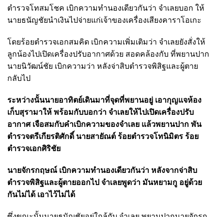
ตํารวจโทสมโชค เบิกความทํานองเดียวกันว่า จําเลยบอก ให้
นายธนัญชัยนําเงินไปจ่ายแก่เจ้าของเครื่องเสียงคาราโอเกะ
โดยร้อยตํารวจเอกสมคิด เบิกความเพิ่มเติมว่า จําเลยยังสั่งให้
ลูกน้องไปเปิดเครื่องปรับอากาศด้วย สอดคล้องกับ ที่พยานปาก
นายนิวัฒน์ชัย เบิกความว่า หลังจ่าสิบตํารวจพิสิฐและผู้ตาย
กลับไป
ระหว่างนั้นนายอาทิตย์เดินมาที่จุดที่พยานอยู่ เอากุญแจห้อง
เก็บสุรามาให้ พร้อมกับบอกว่า จําเลยให้ไปเปิดเครื่องปรับ
อากาศ เจือสมกับคําเบิกความของจําเลย แล้วพยานปาก พัน
ตํารวจตรีเกียรติศักดิ์ นายสายัณต์ ร้อยตํารวจโทนิมิตร ร้อย
ตํารวจเอกศิริชัย
นายจักรกฤษณ์ เบิกความทํานองเดียวกันว่า หลังจากจ่าสิบ
ตํารวจพิสิฐและผู้ตายออกไป จำเลยพูดว่า มันหยามกู อยู่ด้วย
กันไม่ได้ เอาไว้ไม่ได้
ซึ่งขณะนั้นนายธนัญชัยอยู่ใกล้กับ จําเลย พยานปากนายจักรก