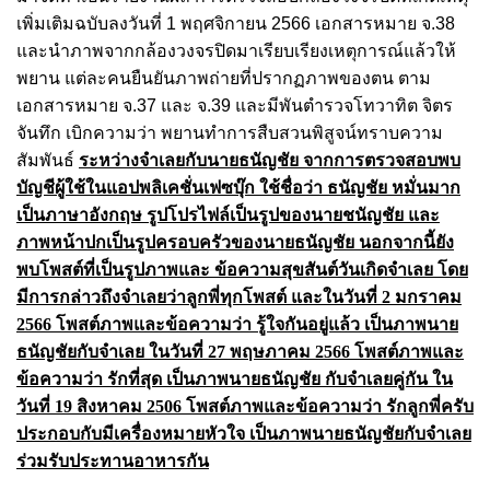
เพิ่มเติมฉบับลงวันที่ 1 พฤศจิกายน 2566
เอกสารหมาย จ.38
และนําภาพจากกล้องวงจรปิดมาเรียบเรียงเหตุการณ์แล้วให้
พยาน แต่ละคนยืนยันภาพถ่ายที่ปรากฏภาพของตน ตาม
เอกสารหมาย จ.37 และ จ.39 และมีพันตํารวจโทวาทิต จิตร
จันทึก เบิกความว่า พยานทําการสืบสวนพิสูจน์ทราบความ
สัมพันธ์
ระหว่างจําเลยกับนายธนัญชัย จากการตรวจสอบพบ
บัญชีผู้ใช้ในแอปพลิเคชั่นเฟซบุ๊ก ใช้ชื่อว่า ธนัญชัย หมั่นมาก
เป็นภาษาอังกฤษ รูปโปรไฟล์เป็นรูปของนายชนัญชัย และ
ภาพหน้าปกเป็นรูปครอบครัวของนายธนัญชัย นอกจากนี้ยัง
พบโพสต์ที่เป็นรูปภาพและ ข้อความสุขสันต์วันเกิดจําเลย โดย
มีการกล่าวถึงจําเลยว่าลูกพี่ทุกโพสต์ และในวันที่ 2 มกราคม
2566 โพสต์ภาพและข้อความว่า รู้ใจกันอยู่แล้ว เป็นภาพนาย
ธนัญชัยกับจําเลย ในวันที่ 27 พฤษภาคม 2566 โพสต์ภาพและ
ข้อความว่า รักที่สุด เป็นภาพนายธนัญชัย กับจําเลยคู่กัน ใน
วันที่ 19 สิงหาคม 2506 โพสต์ภาพและข้อความว่า รักลูกพี่ครับ
ประกอบกับมีเครื่องหมายหัวใจ เป็นภาพนายธนัญชัยกับจําเลย
ร่วมรับประทานอาหารกัน