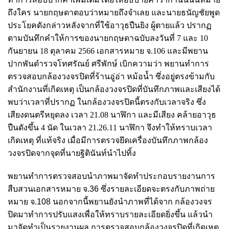
ถึงใคร นายกฤษดาตอบว่าหมายถึงจําเลย และนายธนัญชัยพูด
ประโยคดังกล่าวหลังจากที่ใช้อาวุธปืนยิง ผู้ตายแล้ว ปรากฏ
ตามบันทึกคําให้การของนายกฤษดาฉบับลงวันที่ 7 และ 10
กันยายน 18 ตุลาคม 2566 เอกสารหมาย จ.106 และมีพยาน
ปากพันตํารวจโทศรัณย์ ศรีพักษ์ เบิกความว่า พยานทําการ
ตรวจสอบกล้องวงจรปิดที่ร้านอู่อ่า หม้อน้ำ ซึ่งอยู่ตรงข้ามกับ
สํานักงานที่เกิดเหตุ เป็นกล้องวงจรปิดที่บันทึกภาพและเสียงได้
พบว่าเวลาที่ปรากฏ ในกล้องวงจรปิดนี้ตรงกับเวลาจริง ซึ่ง
เสียงดนตรีหยุดลง เวลา 21.08 นาฬิกา และมีเสียง คล้ายอาวุธ
ปืนดังขึ้น 4 นัด ในเวลา 21.26.11 นาฬิกา จึงทําให้ทราบเวลา
เกิดเหตุ ที่แท้จริง เมื่อมีการตรวจยึดเครื่องบันทึกภาพกล้อง
วงจรปิดจากจุดที่นายฐิตินันท์นําไปทิ้ง
พยานทําการตรวจสอบนําภาพมาจัดทําประกอบรายงานการ
สืบสวนเอกสารหมาย จ.36
ซึ่งรายละเอียดจะตรงกับภาพถ่าย
หมาย จ.108 นอกจากนี้พยานยังนําภาพที่ได้จาก กล้องวงจร
ปิดมาทําการปรับแสงเพื่อให้ทราบรายละเอียดยิ่งขึ้น แล้วนํา
มาจัดทําเป็นรายงานผล การตรวจสอบกล้องวงจรปิดที่เกิดเหตุ