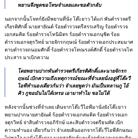
พยานจึงพูดขอโทษจําเลยและขอตัวกลับ
นอกจากนั้นโจทก์ยังมีพยานที่นั่ง โต๊ะยาว ได้แก่ พันตํารวจตรี
เกียรติศักดิ์ นายสายัณต์ ร้อยตํารวจตรีสรรเสริญ ร้อยตํารวจ
เอกสมคิด ร้อยตํารวจโทนิมิตร ร้อยตํารวจเอกนุชิต ร้อย
ตํารวจเอกจตุรวิทย์ นายจักรกฤษณ์ ร้อยตํารวจเอกประสมมาศ
ดาบตํารวจถนอมศักดิ์ ร้อยตํารวจโทณรงค์ศักดิ์ ร้อยตํารวจโท
ประสาร มาเบิกความ
โดยพยานปากพันตํารวจตรีเกียรติศักดิ์และนายจักรก
ฤษณ์
เบิกความถึงเหตุการณ์ขณะที่จําเลยนั่งอยู่ที่โต๊ะวี
ไอพีทํานองเดียวกันว่า จําเลยพูดว่า มันเป็นหลานกู ไอ้
คิว กูขอมันไม่ได้เหรอ เอามาทําไม ขอไม่ได้
หลังจากนั้นช่วงที่จําเลย เดินจากโต๊ะวีไอพีมานั่งยังโต๊ะยาว
พยานปากนายสายัณต์ ร้อยตํารวจเอกสมคิด ร้อยตํารวจเอก
จตุรวิทย์ จ่าสิบตํารวจอภิรักษ์ และสิบตํารวจตรีธนทัต เบิก
ความทํานอง เดียวกันว่า จําเลยเดินออกจากโต๊ะวีไอพีลักษณะ
ไม่พอใจ มานั่งโต๊ะยาว นายสายัณต์และร้อยตํารวจเอกสมคิด