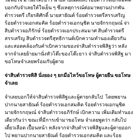
บอกกับจําเลยให้ใจเย็น ๆ ซึ่งเหตุการณ์ต่อมาพยานปากพัน
ตํารวจตรี เกียรติศักดิ์ นายสายัณต์ ร้อยตํารวจตรีสรรเสริญ
ร้อยตํารวจเอกสมคิด ร้อยตํารวจเอกนุชิต
นายจักรกฤษณ์ จ่า
สิบตํารวจอภิรักษ์ ร้อยตํารวจเอกประสมมาศ สิบตํารวจตรี
สรรเสริญ
สิบตํารวจตรีสุทธิกานต์เบิกความทํานองเดียวกัน
และสอดคล้องกับคําเบิกความของจ่าสิบตํารวจพิสิฐว่า หลัง
จากจําเลยย้ายมานั่งหัวโต๊ะของโต๊ะยาว จ่าสิบตํารวจพิสิฐ มา
ขอโทษจําเลยพร้อมกับผู้ตาย
จ่าสิบตํารวจพิสิ นั่งยอง ๆ ยกมือไหว้ขอโทษ ผู้ตายยืน ขอโทษ
จําเลย
จําเลยบอกให้จ่าสิบตํารวจพิสิฐและผู้ตายกลับไป
โดยพยาน
ปากนายสายัณต์ ร้อยตํารวจเอกสมคิด ร้อยตํารวจเอกนุชิต
นายจักรกฤษณ์ จ่าสิบตํารวจอภิรักษ์ เบิกความ เพิ่มเติมทํานอง
เดียวกันว่า ขณะที่มีการเข้ามาขอโทษ จําเลยพูดว่า กลับไป
เดี๋ยวเลือด เปื้อนหน้า หลังจากจ่าสิบตํารวจพิสิฐและผู้ตายออก
ไป พยานปากนายสายัณต์ ร้อยตํารวจเอกสมคิด และร้อย