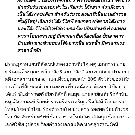
สําหรับรับรองแขกทั่วไป เรียกว่าโต๊ะยาว ส่วนฝั่งขวา
เป็นโต๊ะกลมเดี่ยว สําหรับรับรองแขกที่เป็นนายตํารวจ
ชั้นผู้ใหญ่ เรียกว่าโต๊ะวีไอพี ตรงกลางถัดจากโต๊ะยาว
และโต๊ะวีไอพีมีเวทีจัดวางเครื่องเสียงสําหรับร้องเพลง
คาราโอเกะวางอยู่ ถัดจากเวทีเครื่องเสียงเป็นอาคาร
บ้านพัก ทางซ้ายของโต๊ะยาวเป็น สระน้ำ มีศาลาพระ
ศาลานั่งพัก
ปรากฏตามแผนที่สังเขปแสดงสถานที่เกิดเหตุ เอกสารหมาย
จ.3 แผ่นที่ระบุเลขหน้า 20/28 และ 20/27 และภาพถ่ายประกอบ
คดี เอกสารหมาย จ.4 แผ่นที่ระบุเลขหน้า 20/5 หัวโต๊ะของโต๊ะ
ยาวเป็นที่นั่งของจําเลย และคนที่ร่วมนั่งช่วงต้นของโต๊ะยาว
ได้แก่
พันตํารวจตรีเกียรติศักดิ์ สมสุข นายสายัณต์หรือกํานัน
หมู เส็งคานนท์ ร้อยตํารวจตรีสรรเสริญ ศรีสวัสดิ์ ร้อยตํารวจ
โทสมโชค บัวไชย ร้อยตํารวจโท ประสาร รอดผล ร้อยตํารวจ
โทมนัต จันทร์มีทรัพย์ ร้อยตํารวจโทนิมิตร สลิดกุล ร้อยตํารวจ
เอกศิริชัย รูปสวย ร้อยตํารวจเอกสมคิด นาคสุวรรณรัตน์