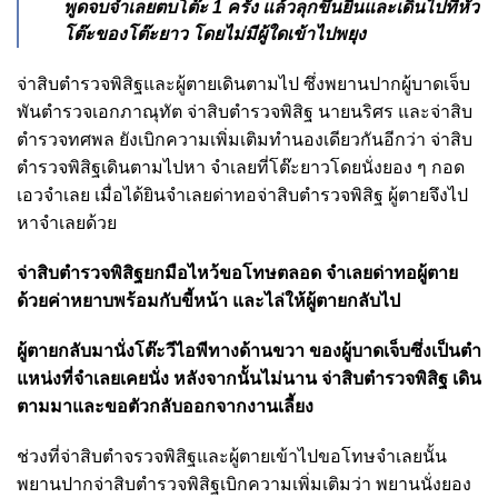
พูดจบจําเลยตบโต๊ะ 1 ครั้ง แล้วลุกขึ้นยืนและ
เดินไปที่หัว
โต๊ะของโต๊ะยาว โดยไม่มีผู้ใดเข้าไปพยุง
จ่าสิบตํารวจพิสิฐและผู้ตายเดินตามไป ซึ่งพยานปากผู้บาดเจ็บ
พันตํารวจเอกภาณุทัต จ่าสิบตํารวจพิสิฐ นายนริศร และจ่าสิบ
ตํารวจทศพล ยังเบิกความเพิ่มเติมทํานองเดียวกันอีกว่า จ่าสิบ
ตํารวจพิสิฐเดินตามไปหา จําเลยที่โต๊ะยาวโดยนั่งยอง ๆ กอด
เอวจําเลย เมื่อได้ยินจําเลยด่าทอจ่าสิบตํารวจพิสิฐ
ผู้ตายจึงไป
หาจําเลยด้วย
จ่าสิบตํารวจพิสิฐยกมือไหว้ขอโทษตลอด จําเลยด่าทอผู้ตาย
ด้วยค่าหยาบพร้อมกับขี้หน้า และไล่ให้ผู้ตายกลับไป
ผู้ตายกลับมานั่งโต๊ะวีไอพีทางด้านขวา ของผู้บาดเจ็บซึ่งเป็นตํา
แหน่งที่จําเลยเคยนั่ง หลังจากนั้นไม่นาน จ่าสิบตํารวจพิสิฐ เดิน
ตามมาและขอตัวกลับออกจากงานเลี้ยง
ช่วงที่จ่าสิบตําจรวจพิสิฐและผู้ตายเข้าไป
ขอโทษจําเลยนั้น
พยานปากจ่าสิบตํารวจพิสิฐเบิกความเพิ่มเติมว่า พยานนั่งยอง