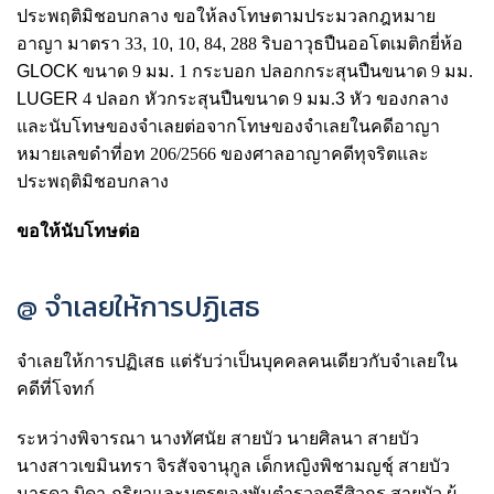
ประพฤติมิชอบกลาง ขอให้ลงโทษตามประมวลกฎหมาย
อาญา มาตรา 33
,
10
,
10
,
84
,
288 ริบอาวุธปืนออโตเมติกยี่ห้อ
GLOCK
ขนาด 9 มม. 1 กระบอก ปลอกกระสุนปืนขนาด 9 มม.
LUGER
4 ปลอก หัวกระสุนปืนขนาด 9 มม.
3
หัว ของกลาง
และนับโทษของจําเลยต่อจากโทษของจําเลยในคดีอาญา
หมายเลขดําที่อท 206/2566 ของศาลอาญาคดีทุจริตและ
ประพฤติมิชอบกลาง
ขอให้นับโทษต่อ
@ จําเลยให้การปฏิเสธ
จําเลยให้การปฏิเสธ แต่รับว่าเป็นบุคคลคนเดียวกับจําเลยใน
คดีที่โจทก์
ระหว่างพิจารณา นางทัศนัย สายบัว นายศิลนา สายบัว
นางสาวเขมินทรา จิรสัจจานุกูล เด็กหญิงพิชามญช์ุ สายบัว
มารดา บิดา ภริยาและบุตรของพันตํารวจตรีศิวกร สายบัว ผู้