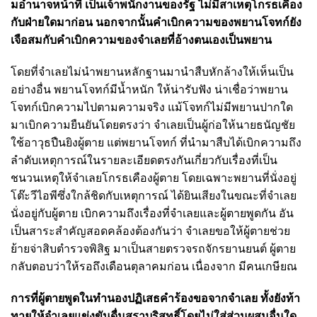
มอํานาจหน้าที่ เป็นเจ้าพนักงานของรัฐ ไม่มีสาเหตุโกรธเคือง
กับฝ่ายใดมาก่อน นอกจากนั้นคําเบิกความของพยานโจทก์ยัง
เจือสมกับคําเบิกความของจําเลยที่อ้างตนเองเป็นพยาน
โดยที่จําเลยไม่นําพยานหลักฐานมานําสืบหักล้างให้เห็นเป็น
อย่างอื่น พยานโจทก์มีน้ำหนัก ให้น่ารับฟัง น่าเชื่อว่าพยาน
โจทก์เบิกความไปตามความจริง แม้โจทก์ไม่มีพยานปากใด
มาเบิกความยืนยันโดยตรงว่า จําเลยเป็นผู้ก่อให้นายธนัญชัย
ใช้อาวุธปืนยิงผู้ตาย แต่พยานโจทก์ ที่นํามาสืบได้เบิกความถึง
ลําดับเหตุการณ์ในรายละเอียดตรงกันเกี่ยวกับเรื่องที่เป็น
ชนวนเหตุให้จําเลยโกรธเคืองผู้ตาย
โดยเฉพาะพยานที่นั่งอยู่
โต๊ะวีไอพีซึ่งใกล้ชิดกับเหตุการณ์ ได้ยินเสียงในขณะที่จําเลย
นั่งอยู่กับผู้ตาย เบิกความถึงเรื่องที่จําเลยและผู้ตายพูดกัน อัน
เป็นสาระสําคัญสอดคล้องต้องกันว่า จําเลยขอให้ผู้ตายช่วย
ย้ายจ่าสิบตํารวจพิสิฐ มาเป็นสายตรวจรถจักรยานยนต์ ผู้ตาย
กลับตอบว่าให้รอถึงเดือนตุลาคมก่อน เนื่องจาก มีคนเกษียณ
การที่ผู้ตายพูดในทํานองปฏิเสธคําร้องขอจากจําเลย ทั้งยังท้า
ทายให้จําเลยแข่งขันดื่มสุราบริสุทธิ์โดยไม่ใส่ส่วนผสมอื่นใด