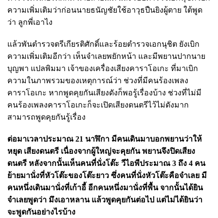
ความเพิ่มเติมว่าก่อนนายธนัญชัยใช้อาวุธปืนยิงผู้ตาย ใต้พูด
ว่า ลูกพี่เอาไง
แล้วพันตํารวจตรีเกียรติศักดิ์และร้อยตํารวจเอกนุชิต ยังเบิก
ความเพิ่มเติมอีกว่า เห็นจําเลยพยักหน้า และมีพยานปากนาย
บุญพา แปลพิมมา เจ้าของเครื่องเสียงคาราโอเกะ ที่มาเบิก
ความในภาพรวมของเหตุการณ์ว่า ช่วงที่มีคนร้องเพลง
คาราโอเกะ หากพูดคุยกันเสียงดังก็พอรู้เรื่องบ้าง ช่วงที่ไม่มี
คนร้องเพลงคาราโอเกะก็จะเปิดเสียงดนตรีไว้ไม่ดังมาก
สามารถพูดคุยกันรู้เรื่อง
ต่อมาเวลาประมาณ 21 นาฬิกา มีคนเดินมาบอกพยานว่าให้
หยุด เสียงดนตรี เนื่องจากผู้ใหญ่จะคุยกัน พยานจึงปิดเสียง
ดนตรี หลังจากนั้นเห็นคนที่นั่งโต๊ะ วีไอพีประมาณ 3 ถึง 4 คน
ย้ายมานั่งที่หัวโต๊ะของโต๊ะยาว ซึ่งคนที่นั่งหัวโต๊ะคือจําเลย มี
คนหนึ่งเดินมานั่งที่เก้าอี้ อีกคนหนึ่งมานั่งที่พื้น จากนั้นได้ยิน
จำเลยพูดว่า มึงเอาหลาน แล้วพูดคุยกันต่อไป แต่ไม่ได้ยินว่า
จะพูดกันอย่างไรบ้าง