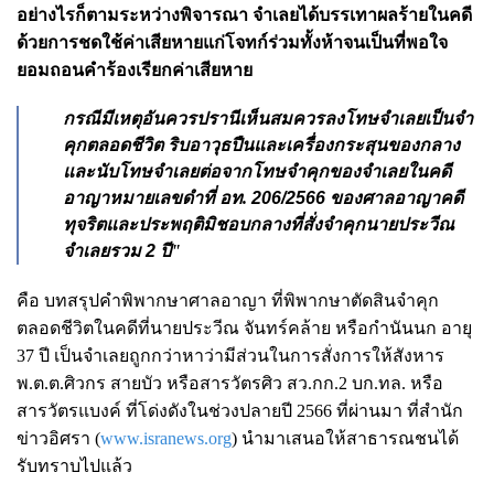
อย่างไรก็ตามระหว่างพิจารณา จำเลยได้บรรเทาผลร้ายในคดี
ด้วยการชดใช้ค่าเสียหายแก่โจทก์ร่วมทั้งห้าจนเป็นที่พอใจ
ยอมถอนคำร้องเรียกค่าเสียหาย
กรณีมีเหตุอันควรปรานีเห็นสมควรลงโทษจำเลยเป็นจำ
คุกตลอดชีวิต ริบอาวุธปืนและเครื่องกระสุนของกลาง
และนับโทษจำเลยต่อจากโทษจำคุกของจำเลยในคดี
อาญาหมายเลขดำที่ อท.
206/2566
ของศาลอาญาคดี
ทุจริตและประพฤติมิชอบกลางที่สั่งจำคุกนายประวีณ
จำเลยรวม
2
ปี"
คือ บทสรุปคำพิพากษาศาลอาญา ที่พิพากษาตัดสินจำคุก
ตลอดชีวิตในคดีที่นายประวีณ จันทร์คล้าย หรือกำนันนก อายุ
37 ปี เป็นจำเลยถูกกว่าหาว่ามีส่วนในการสั่งการให้สังหาร
พ.ต.ต.ศิวกร สายบัว หรือสารวัตรศิว สว.กก.2 บก.ทล. หรือ
สารวัตรแบงค์ ที่โด่งดังในช่วงปลายปี 2566 ที่ผ่านมา ที่สำนัก
ข่าวอิศรา (
www.isranews.org
) นำมาเสนอให้สาธารณชนได้
รับทราบไปแล้ว