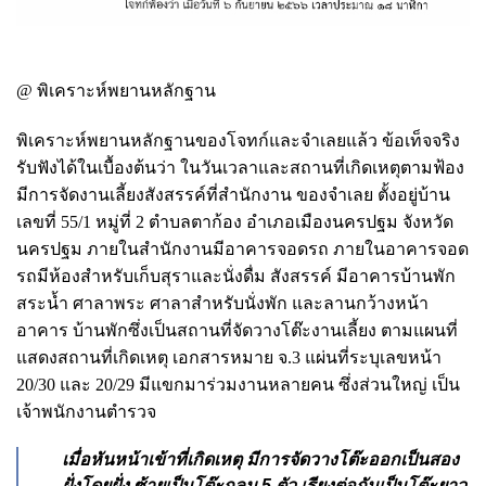
@ พิเคราะห์พยานหลักฐาน
พิเคราะห์พยานหลักฐานของโจทก์และจําเลยแล้ว ข้อเท็จจริง
รับฟังได้ในเบื้องต้นว่า ในวันเวลาและสถานที่เกิดเหตุตามฟ้อง
มีการจัดงานเลี้ยงสังสรรค์ที่สํานักงาน ของจําเลย ตั้งอยู่บ้าน
เลขที่ 55/1 หมู่ที่ 2 ตําบลตาก้อง อําเภอเมืองนครปฐม จังหวัด
นครปฐม ภายในสํานักงานมีอาคารจอดรถ ภายในอาคารจอด
รถมีห้องสําหรับเก็บสุราและนั่งดื่ม สังสรรค์ มีอาคารบ้านพัก
สระน้ำ ศาลาพระ ศาลาสําหรับนั่งพัก และลานกว้างหน้า
อาคาร บ้านพักซึ่งเป็นสถานที่จัดวางโต๊ะงานเลี้ยง ตามแผนที่
แสดงสถานที่เกิดเหตุ เอกสารหมาย จ.3 แผ่นที่ระบุเลขหน้า
20/30 และ 20/29 มีแขกมาร่วมงานหลายคน ซึ่งส่วนใหญ่ เป็น
เจ้าพนักงานตํารวจ
เมื่อหันหน้าเข้าที่เกิดเหตุ มีการจัดวางโต๊ะออกเป็นสอง
ฝั่ง
โดยฝั่ง ซ้ายเป็นโต๊ะกลม 5 ตัว เรียงต่อกันเป็นโต๊ะยาว