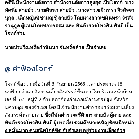
คดีนี้ มีพนักงานอัยการ สำนักงานอัยการสูงสุด เป็น
โจทก์ นาง
ทัศนัย สายบัว , นายศิลนา สายบัว , นางสาวเขมินทรา จิรสัจจา
นุกุล , เด็กหญิงพิชามญช์ุ สายบัว โดยนางสาวเขมินทรา จิรสัจ
จานุกูล ผู้แทนโดยชอบธรรม และ พันตํารวจโทวศิน พันปี เป็น
โจทก์ร่วม
นายประวีณหรือกํานันนก จันทร์คล้าย เป็นจำเลย
@ คำฟ้องโจทก์
โจทก์ฟ้องว่า เมื่อวันที่
6
กันยายน 2566 เวลาประมาณ 18
นาฬิกา
จําเลยจัดงานเลี้ยงสังสรรค์ขึ้นภายในบริเวณหน้าบ้าน
เลขที่ 55/1 หมู่ที่ 2 ตําบลตาก้องอําเภอเมืองนครปฐม จังหวัด
นครปฐม ของจําเลย โดยมีเจ้าพนักงานตํารวจมาร่วมงานเลี้ยง
สังสรรค์หลายนาย
ซึ่งมีพันตํารวจตรีศิวกร สายบัว ผู้ตาย และ
พันตํารวจโทวศิน พันปี ผู้บาดเจ็บ รวมถึงนายธนัญชัยหรือหน่อ
ง หมั่นมาก คนสนิทใกล้ชิด กับจําเลย อยู่ร่วมงานเลี้ยงด้วย