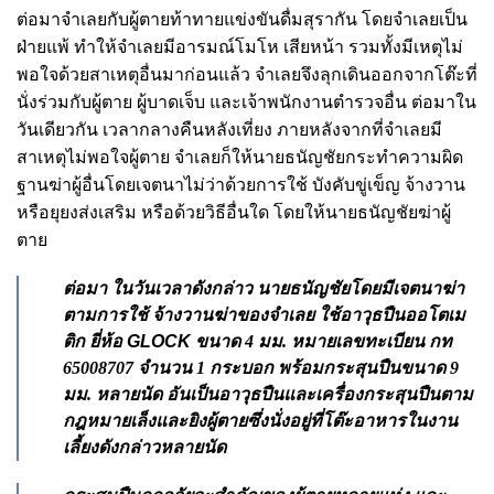
ต่อมาจําเลยกับผู้ตายท้าทายแข่งขันดื่มสุรากัน โดยจําเลยเป็น
ฝ่ายแพ้ ทําให้จําเลยมีอารมณ์โมโห เสียหน้า รวมทั้งมีเหตุไม่
พอใจด้วยสาเหตุอื่นมาก่อนแล้ว จําเลยจึงลุกเดินออกจากโต๊ะที่
นั่งร่วมกับผู้ตาย ผู้บาดเจ็บ และเจ้าพนักงานตํารวจอื่น ต่อมาใน
วันเดียวกัน เวลากลางคืนหลังเที่ยง ภายหลังจากที่จําเลยมี
สาเหตุไม่พอใจผู้ตาย จําเลยก็ให้นายธนัญชัยกระทําความผิด
ฐานฆ่าผู้อื่นโดยเจตนาไม่ว่าด้วยการใช้ บังคับขู่เข็ญ จ้างวาน
หรือยุยงส่งเสริม หรือด้วยวิธีอื่นใด โดยให้นายธนัญชัยฆ่าผู้
ตาย
ต่อมา ในวันเวลาดังกล่าว นายธนัญชัยโดยมีเจตนาฆ่า
ตามการใช้ จ้างวานฆ่าของจําเลย ใช้อาวุธปืนออโตเม
ติก ยี่ห้อ
GLOCK
ขนาด 4 มม. หมายเลขทะเบียน กท
65008707 จํานวน 1 กระบอก พร้อมกระสุนปืนขนาด 9
มม. หลายนัด อันเป็นอาวุธปืนและเครื่องกระสุนปืนตาม
กฎหมายเล็งและยิงผู้ตายซึ่งนั่งอยู่ที่โต๊ะอาหารในงาน
เลี้ยงดังกล่าวหลายนัด