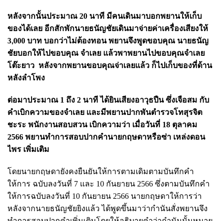
หลังจากนั้นประมาณ 20 นาที มีคนเดินมาบอกพยานให้เก็บ
ของได้เลย อีกสักพักนายธนัญชัยเดินมาจ่ายค่าเครื่องเสียงให้
3
,
000 บาท บอกว่าไม่ต้องทอน พยานจึงพูดขอบคุณ นายธนัญ
ชัยบอกให้ไปขอบคุณ จำเลย แล้วพาพยานไปขอบคุณจำเลย
โต๊ะยาว
หลังจากพยานขอบคุณจ่าเลยแล้ว ก็ไปเก็บของที่ด้าน
หลังลําโพง
ต่อมาประมาณ 1 ถึง 2 นาที ได้ยินเสียงอาวุธปืน ซึ่งเจือสม กับ
คําเบิกความของจําเลย และมีพยานปากพันตํารวจโทสุรจิต
ชะระ พนักงานสอบสวน เบิกความว่า เมื่อวันที่ 18 ตุลาคม
2566 พยานทําการสอบปากคํานายกฤษดาหรือซ่า เหล่งดอน
ไพร เพิ่มเติม
โดยนายกฤษดายังคงยืนยันให้การตามเดิมตามบันทึกคํา
ให้การ ฉบับลงวันที่ 7 และ 10 กันยายน 2566 ซึ่งตามบันทึกคํา
ให้การฉบับลงวันที่ 10 กันยายน 2566 นายกฤษดาให้การว่า
หลังจากนายธนัญชัยยิงแล้ว ได้พูดขึ้นมาว่ากํานันสั่งพยานจึง
ทําการสอบปากคําเพิ่มเติมโดยให้อธิบายคําว่ากํานันนั้นหมาย