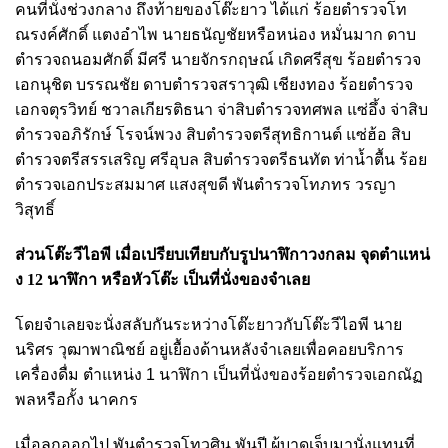
คนที่นั่งช่วงกลาง ถึงท้ายของโต๊ะยาว ได้แก่ ร้อยตํารวจโท
ณรงค์ศักดิ์ แตงอําไพ นายธนัญชัยหรือหน่อง หมั่นมาก ดาบ
ตํารวจถนอมศักดิ์ มีศรี นายจักรกฤษณ์ เกิดศรีสุข ร้อยตํารวจ
เอกนุชิต บรรณชัย ดาบตํารวจสราวุฒิ เชียงทอง ร้อยตํารวจ
เอกจตุรวิทย์ ชวาลเกียรติธนา จ่าสิบตํารวจทศพล แซ่อึ้ง จ่าสิบ
ตํารวจอภิรักษ์ โรจน์พวง สิบตํารวจตรีสุทธิกานต์ แซ่ฮ้อ สิบ
ตํารวจตรีสรรเสริญ ศรีอุบล สิบตํารวจตรีธนทัต ท่าน้ำตื้น ร้อย
ตํารวจเอกประสมมาศ แสงสุขดี พันตํารวจโทภทร วรญา
วิสุทธิ์
ส่วนโต๊ะวีไอพี เมื่อเปรียบเทียบกับรูปนาฬิกาวงกลม จุดตําแหน่
ง 12 นาฬิกา หรือหัวโต๊ะ เป็นที่นั่งของจําเลย
โดยจําเลยจะนั่งสลับกันระหว่างโต๊ะยาวกับโต๊ะวีไอพี นาย
นริศร วุฒาพาณิชย์ อยู่เยื้องด้านหลังจําเลยเพื่อคอยบริการ
เครื่องดื่ม ตําแหน่ง
1
นาฬิกา เป็นที่นั่งของร้อยตํารวจเอกณัฏ
พลหรือกั้ง นาคกร
เมื่อลุกออกไป พันตํารวจโทวศิน พันปี ผู้บาดเจ็บมานั่งแทนที่