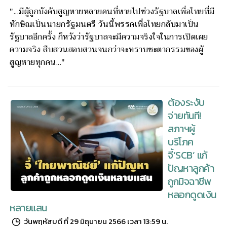
"...มีผู้ถูกบังคับสูญหายหลายคนที่หายไปช่วงรัฐบาลเพื่อไทยที่มี
ทักษิณเป็นนายกรัฐมนตรี วันนี้พรรคเพื่อไทยกลับมาเป็น
รัฐบาลอีกครั้ง ก็หวังว่ารัฐบาลจะมีความจริงใจในการเปิดเผย
ความจริง สืบสวนสอบสวนจนกว่าจะทราบชะตากรรมของผู้
สูญหายทุกคน..."
ต้องระงับ
จ่ายทันที!
สภาฯผู้
บริโภค
จี้‘SCB’ แก้
ปัญหาลูกค้า
ถูกมิจฉาชีพ
หลอกดูดเงิน
หลายแสน
วันพฤหัสบดี ที่ 29 มิถุนายน 2566 เวลา 13:59 น.