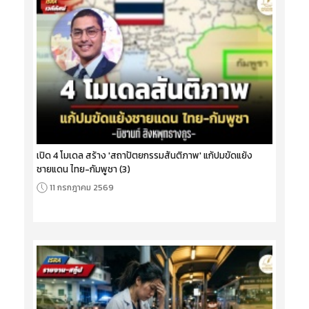
เปิด 4 โมเดล สร้าง 'สถาปัตยกรรมสันติภาพ' แก้ปมขัดแย้ง
ชายแดน ไทย-กัมพูชา (3)
11 กรกฎาคม 2569