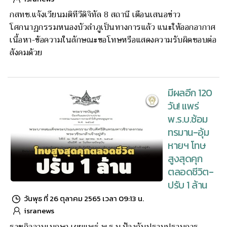
กสทช.แจ้งเวียนมติทีวีดิจิทัล 8 สถานี เตือนเสนอข่าว
โศกนาฏกรรมหนองบัวลำภูเป็นทางการแล้ว แนะให้ออกอากาศ
เนื้อหา-ข้อความในลักษณะขอโทษหรือแสดงความรับผิดชอบต่อ
สังคมด้วย
มีผลอีก 120
วัน! แพร่
พ.ร.บ.ซ้อม
ทรมาน-อุ้ม
หายฯ โทษ
สูงสุดคุก
ตลอดชีวิต-
ปรับ 1 ล้าน
วันพุธ ที่ 26 ตุลาคม 2565 เวลา 09:13 น.
isranews
ราชกิจจานุเบกษา เผยแพร่ พ.ร.บ.ป้องกันปราบปรามการ