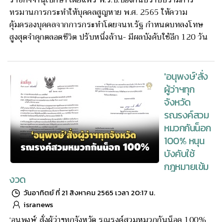
ทรมานการกระทำให้บุคคลสูญหาย พ.ศ. 2565 ให้ความ
คุ้มครองบุคคลจากการกระทำโดยจนท.รัฐ กำหนดบทลงโทษ
สูงสุดจำคุกตลอดชีวิต ปรับหนึ่งล้าน- มีผลบังคับใช้อีก 120 วัน
'อนุพงษ์'สั่ง
ผู้ว่าฯทุก
จังหวัด
รณรงค์สวม
หมวกกันน็อก
100% หนุน
บังคับใช้
กฎหมายเข้ม
งวด
วันอาทิตย์ ที่ 21 สิงหาคม 2565 เวลา 20:17 น.
isranews
‘อนุพงษ์’ สั่งผู้ว่าฯทุกจังหวัด รณรงค์สวมหมวกกันน็อค 100%