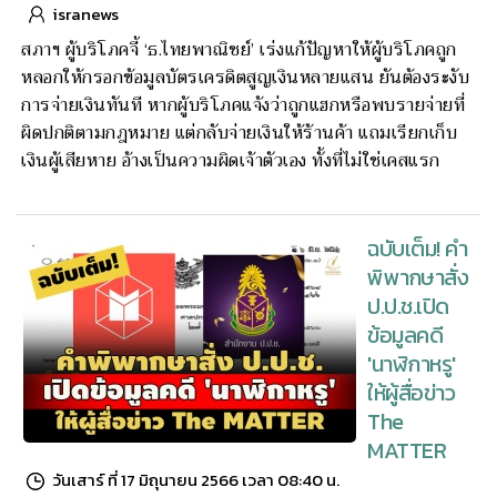
isranews
สภาฯ ผู้บริโภคจี้ ‘ธ.ไทยพาณิชย์’ เร่งแก้ปัญหาให้ผู้บริโภคถูก
หลอกให้กรอกข้อมูลบัตรเครดิตสูญเงินหลายแสน ยันต้องระงับ
การจ่ายเงินทันที หากผู้บริโภคแจ้งว่าถูกแฮกหรือพบรายจ่ายที่
ผิดปกติตามกฎหมาย แต่กลับจ่ายเงินให้ร้านค้า แถมเรียกเก็บ
เงินผู้เสียหาย อ้างเป็นความผิดเจ้าตัวเอง ทั้งที่ไม่ใช่เคสแรก
ฉบับเต็ม! คำ
พิพากษาสั่ง
ป.ป.ช.เปิด
ข้อมูลคดี
'นาฬิกาหรู'
ให้ผู้สื่อข่าว
The
MATTER
วันเสาร์ ที่ 17 มิถุนายน 2566 เวลา 08:40 น.