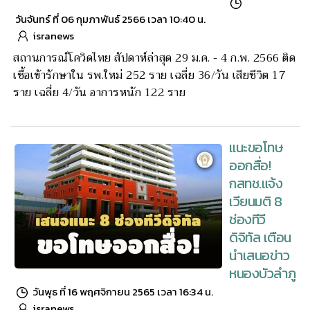
วันจันทร์ ที่ 06 กุมภาพันธ์ 2566 เวลา 10:40 น.
isranews
สถานการณ์โควิดไทย สัปดาห์ล่าสุด 29 ม.ค. - 4 ก.พ. 2566 ติด
เชื้อเข้ารักษาใน รพ.ใหม่ 252 ราย เฉลี่ย 36/วัน เสียชีวิต 17
ราย เฉลี่ย 4/วัน อาการหนัก 122 ราย
แนะขอโทษ
ออกสื่อ!
กสทช.แจ้ง
เวียนมติ 8
ช่องทีวี
ดิจิทัล เตือน
นำเสนอข่าว
หนองบัวลำภู
วันพุธ ที่ 16 พฤศจิกายน 2565 เวลา 16:34 น.
isranews