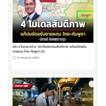
เปิด 4 โมเดล สร้าง 'สถาปัตยกรรมสันติภาพ' แก้ปมขัดแย้ง
ชายแดน ไทย-กัมพูชา (3)
11 กรกฎาคม 2569