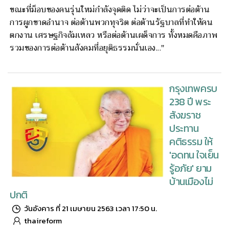
ขณะที่ม็อบของคนรุ่นใหม่กำลังจุดติด ไม่ว่าจะเป็นการต่อต้าน
การผูกขาดอำนาจ ต่อต้านพวกทุจริต ต่อต้านรัฐบาลที่ทำให้คน
ตกงาน เศรษฐกิจล้มเหลว หรือต่อต้านเผด็จการ ทั้งหมดคือภาพ
รวมของการต่อต้านสังคมที่อยุติธรรมนั่นเอง..."
กรุงเทพครบ
238 ปี พระ
สังฆราช
ประทาน
คติธรรม ให้
'อดทน ใจเย็น
รู้อภัย' ยาม
บ้านเมืองไม่
ปกติ
วันอังคาร ที่ 21 เมษายน 2563 เวลา 17:50 น.
thaireform