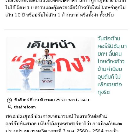
เที่ยวยังคิดไทยเป็นประเทศที่มีตลาดการค้าฯ ถูกกฎหมาย ยันทำ
ไม่ได้ ผิดพ.ร.บ.สงวนและคุ้มครองสัตว์ป่าฉบับใหม่ โทษจำคุกไม่
เกิน 10 ปี หรือปรับไม่เกิน 1 ล้านบาท หรือทั้งจำ ทั้งปรับ
วันต่อต้าน
คอร์รัปชัน นา
ยกฯ ลั่นคน
ไทยต้องก้าว
ข้ามค่านิยม
อุปถัมภ์ ไม่
เพิกเฉยต่อ
ทุจริต
วันจันทร์ ที่ 09 ธันวาคม 2562 เวลา 12:34 น.
thaireform
พล.อ.ประยุทธ์ ประกาศเจตนารมณ์ ในงานวันต่อต้าน
คอร์รัปชันสากล เน้นย้ำถึงยุทธศาสตร์ชาติว่า การป้องกันและ
ปราบปรามการทุจริต ระยะที่ 3 พ.ศ. 2560 - 2564 วางเป้า