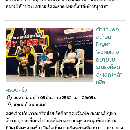
หมายให้ “ประเทศไทยใสสะอาด ไทยทั้งชาติต้านทุจริต”
ตัวแทนพ่อ
สะท้อน
ปัญหา
'สังคมแห่ง
อบายมุข'
รณรงค์ลด
ละ เลิก เหล้า
เพื่อ
ครอบครัว
วันพฤหัสบดี ที่ 05 ธันวาคม 2562 เวลา 09:05 น.
ชัยศักดิ์ มากสุนันท์
สสส.ร่วมกับภาคเครือข่าย จัดกิจกรรมวันพ่อ สะท้อนปัญหา
สังคม บุคคลที่หลงไปบนเส้นทางอบายมุข และลุกขึ้นเปลี่ยน
ชีวิตเพื่อครอบครัว เปิดใจกับความผิดพลาดที่ผ่านมา - แนวทาง