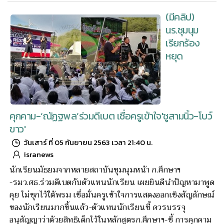
(มีคลิป)
นร.ชุมนุม
เรียกร้อง
หยุด
คุกคาม-‘ณัฏฐพล’ร่วมดีเบต เชื่อครูเข้าใจ'ชูสามนิ้ว-โบว์
ขาว'
วันเสาร์ ที่ 05 กันยายน 2563 เวลา 21:40 น.
isranews
นักเรียนมัธยมจากหลายสถาบันชุมนุมหน้า ก.ศึกษาฯ
-รมว.ศธ.ร่วมดีเบตกับตัวแทนนักเรียน เผยยินดีนำปัญหามาพูด
คุย ไม่ซุกไว้ใต้พรม เชื่อมั่นครูเข้าใจการแสดงออกเชิงสัญลักษณ์
ของนักเรียนมากขึ้นแล้ว-ตัวแทนนักเรียนชี้ ควรบรรจุ
อนุสัญญาว่าด้วยสิทธิเด็กไว้ในหลักสูตรก.ศึกษาฯ-ชี้ การคุกคาม