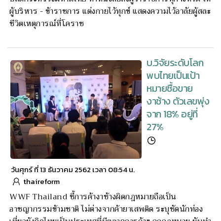
ผู้บริหาร - ข้าราชการ แต่งกายไว้ทุกข์ แสดงความไว้อาลัยผู้สละ
ชีวิตเหตุการณ์ที่โคราช
บ.วิจัยระดับโลก
พบไทยเป็นเป้า
หมายซื้อขาย
งาช้าง ตัวเลขพุ่ง
จาก 18% อยู่ที่
27%
วันศุกร์ ที่ 13 ธันวาคม 2562 เวลา 08:54 น.
thaireform
WWF Thailand ชี้การค้างาช้างผิดกฎหมายถือเป็น
อาชญากรรมข้ามชาติ ไม่ต่างจากค้ายาเสพติด ระบุชัดนักท่อง