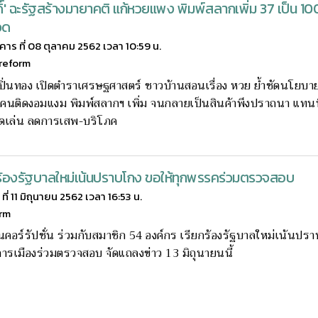
กดิ์' ฉะรัฐสร้างมายาคติ แก้หวยแพง พิมพ์สลากเพิ่ม 37 เป็น 10
วด
งคาร ที่ 08 ตุลาคม 2562 เวลา 10:59 น.
reform
ิ์ ปิ่นทอง เปิดตำราเศรษฐศาสตร์ ชาวบ้านสอนเรื่อง หวย ย้ำชัดนโยบาย
ำคนติดงอมแงม พิมพ์สลากฯ เพิ่ม จนกลายเป็นสินค้าพึงปราถนา แทนที
ุดเล่น ลดการเสพ-บริโภค
ร้องรัฐบาลใหม่เน้นปราบโกง ขอให้ทุกพรรคร่วมตรวจสอบ
ที่ 11 มิถุนายน 2562 เวลา 16:53 น.
orm
านคอร์รัปชั่น ร่วมกับสมาชิก 54 องค์กร เรียกร้องรัฐบาลใหม่เน้นปร
ารเมืองร่วมตรวจสอบ จัดแถลงข่าว 13 มิถุนายนนี้