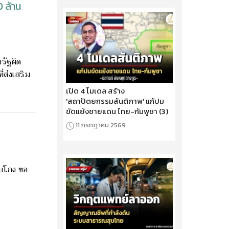
0 ล้าน
รัฐผิด
่ส่งเสริม
เปิด 4 โมเดล สร้าง
'สถาปัตยกรรมสันติภาพ' แก้ปม
ขัดแย้งชายแดน ไทย-กัมพูชา (3)
11 กรกฎาคม 2569
าบโกง ขอ