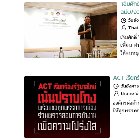
'เจิมศั
ฉบับ/ง
วันอั
Thai
เจิมศักด
เพี้ยน ท
ให้คนหย
ACT เรียก
วันอังคาร 
thairef
องค์กรต่อต้
ให้ทุกพรรคก