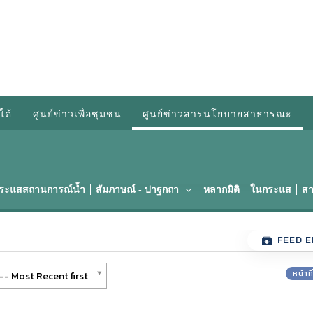
ใต้
ศูนย์ข่าวเพื่อชุมชน
ศูนย์ข่าวสารนโยบายสาธารณะ
กระแสสถานการณ์น้ำ
สัมภาษณ์ - ปาฐกถา
หลากมิติ
ในกระแส
สา
FEED E
หน้าท
-- Most Recent first