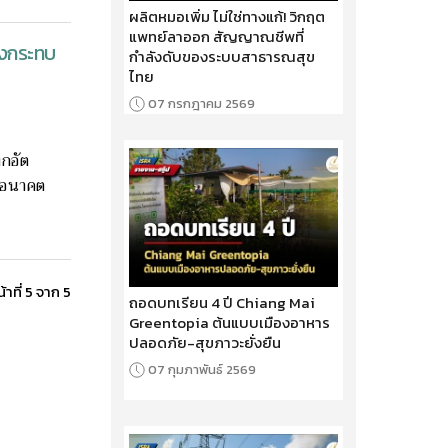
ผลิตหมอเพิ่ม ไม่ใช่ทางแก้! วิกฤต
แพทย์ลาออก สัญญาณชีพที่
่ยงกระทบ
กำลังดับของระบบสาธารณสุข
ไทย
07 กรกฎาคม 2569
ึกอัต
ในอนาคต
้าที่ 5 จาก 5
ถอดบทเรียน 4 ปี Chiang Mai
Greentopia ต้นแบบเมืองอาหาร
ปลอดภัย-สุขภาวะยั่งยืน
07 กุมภาพันธ์ 2569