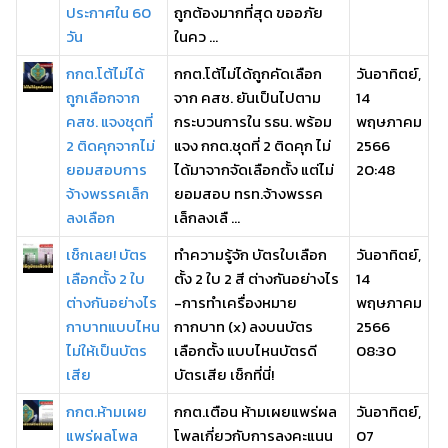
ประกาศใน 60
ถูกต้องมากที่สุด ขออภัย
วัน
ในคว ...
กกต.โต้ไม่ได้
กกต.โต้ไม่ได้ถูกคัดเลือก
วันอาทิตย์,
ถูกเลือกจาก
จาก คสช. ยันเป็นไปตาม
14
คสช. แจงชุดที่
กระบวนการใน รธน. พร้อม
พฤษภาคม
2 ติดคุกจากไม่
แจง กกต.ชุดที่ 2 ติดคุก ไม่
2566
ยอมสอบการ
ได้มาจากจัดเลือกตั้ง แต่ไม่
20:48
จ้างพรรคเล็ก
ยอมสอบ ทรท.จ้างพรรค
ลงเลือก
เล็กลงเลื ...
เช็กเลย! บัตร
ทำความรู้จัก บัตรใบเลือก
วันอาทิตย์,
เลือกตั้ง 2 ใบ
ตั้ง 2 ใบ 2 สี ต่างกันอย่างไร
14
ต่างกันอย่างไร
-การทำเครื่องหมาย
พฤษภาคม
กาบาทแบบไหน
กากบาท (x) ลงบนบัตร
2566
ไม่ให้เป็นบัตร
เลือกตั้ง แบบไหนบัตรดี
08:30
เสีย
บัตรเสีย เช็กที่นี่!
กกต.ห้ามเผย
กกต.เตือน ห้ามเผยแพร่ผล
วันอาทิตย์,
แพร่ผลโพล
โพลเกี่ยวกับการลงคะแนน
07