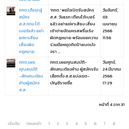
กกต.เตือน! ผู้
'กกต.' พอใจเปิดรับสมัคร
วันจันทร์,
สมัคร
ส.ส. วันแรก​ เตือนได้เบอร์
03
ส.ส.กทม.ได้
แล้ว อย่าแห่หาเสียง เสี่ยง
เมษายน
เบอร์แล้ว อย่า
เข้าข่ายจัดมหรสพ​รื่นเริง
2566
แห่หาเสียง
ผิดกฎหมาย​ พร้อมขอความ
11:56
เสี่ยงผิด
ร่วมมือหยุดติดป้ายบดบัง
กฎหมาย
จรา ...
กกต.เผย
กกต.เผยคุณสมบัติ-
วันศุกร์,
คุณสมบัติ
ลักษณะต้องห้าม ผู้สมัครรับ
24 มีนาคม
-ลักษณะต้อง
เลือกตั้ง ส.ส.แบ่งเขต-
2566
ห้ามผู้สมัคร
บัญชีรายชื่อ
17:29
ส.ส.
หน้าที่ 4 จาก 31
เริ่มต้น
ก่อนหน้า
1
2
3
4
5
6
7
8