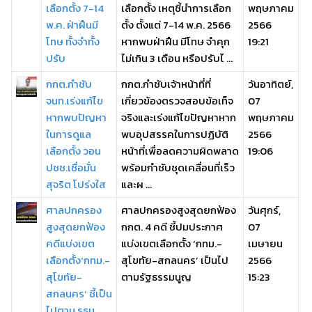
เลือกตั้ง 7-14
เลือกตั้ง เหตุชี้นำการเลือก
พฤษภาคม
พ.ค. ฝ่าฝืนมี
ตั้ง ตั้งแต่ 7-14 พ.ค. 2566
2566
โทษ ทั้งจำทั้ง
หากพบฝ่าฝืน มีโทษ จําคุก
19:21
ปรับ
ไม่เกิน 3 เดือน หรือปรับไ ...
กกต.กำชับ
กกต.กำชับเจ้าหน้าที่ที่
วันอาทิตย์,
จนท.เร่งแก้ไข
เกี่ยวข้องตรวจสอบข้อเท็จ
07
หากพบปัญหา
จริงและเร่งแก้ไขปัญหาหาก
พฤษภาคม
ในการดูแล
พบอุปสรรคในการปฏิบัติ
2566
เลือกตั้ง วอน
หน้าที่เพื่อลดความผิดพลาด
19:06
ปชช.เชื่อมั่น
พร้อมกำชับชุดเคลื่อนที่เร็ว
สุจริต โปร่งใส
และผ ...
ศาลปกครอง
ศาลปกครองสูงสุดยกฟ้อง
วันศุกร์,
สูงสุดยกฟ้อง
กกต. 4 คดี ชี้ปมประกาศ
07
คดีแบ่งเขต
แบ่งเขตเลือกตั้ง ‘กทม.-
เมษายน
เลือกตั้ง‘กทม.-
สุโขทัย-สกลนคร’ เป็นไป
2566
สุโขทัย-
ตามรัฐธรรมนูญ
15:23
สกลนคร’ ชี้เป็น
ไปตาม รธน.