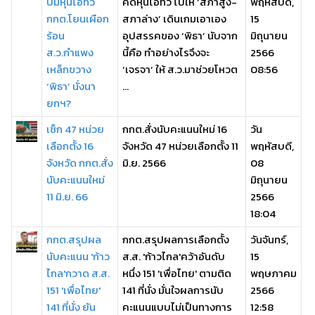
ปมหุ้นไอทีวี
คดีหุ้นไอทีวี ไปให้ ‘สภาสูง-
พฤหัสบดี,
กกต.โยนเผือก
สภาล่าง’ เดินเกมเอาเอง
15
ร้อน
อุปสรรคของ ‘พิธา’ นับจาก
มิถุนายน
ส.ว.กำแพง
นี้คือ ทำอย่างไรจึงจะ
2566
เหล็กขวาง
‘เจรจา’ ให้ ส.ว.มาช่วยโหวต
08:56
‘พิธา’ นั่งนา
...
ยกฯ?
เช็ก 47 หน่วย
กกต.สั่งนับคะแนนใหม่ 16
วัน
เลือกตั้ง 16
จังหวัด 47 หน่วยเลือกตั้ง 11
พฤหัสบดี,
จังหวัด กกต.สั่ง
มิ.ย. 2566
08
นับคะแนนใหม่
มิถุนายน
11 มิ.ย. 66
2566
18:04
กกต.สรุปผล
กกต.สรุปผลการเลือกตั้ง
วันจันทร์,
นับคะแนน 'ก้าว
ส.ส. 'ก้าวไกล'คว้าอันดับ
15
ไกล'กวาด ส.ส.
หนึ่ง 151 'เพื่อไทย' ตามติด
พฤษภาคม
151 'เพื่อไทย'
141 ที่นั่ง มั่นใจผลการนับ
2566
141 ที่นั่ง ยัน
คะแนนแบบไม่เป็นทางการ
12:58