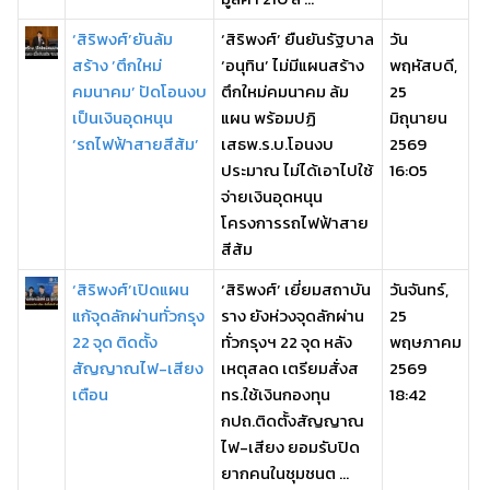
‘สิริพงศ์’ยันล้ม
‘สิริพงศ์’ ยืนยันรัฐบาล
วัน
สร้าง ’ตึกใหม่
‘อนุทิน’ ไม่มีแผนสร้าง
พฤหัสบดี,
คมนาคม’ ปัดโอนงบ
ตึกใหม่คมนาคม ล้ม
25
เป็นเงินอุดหนุน
แผน พร้อมปฏิ
มิถุนายน
‘รถไฟฟ้าสายสีส้ม’
เสธพ.ร.บ.โอนงบ
2569
ประมาณ ไม่ได้เอาไปใช้
16:05
จ่ายเงินอุดหนุน
โครงการรถไฟฟ้าสาย
สีส้ม
‘สิริพงศ์’เปิดแผน
‘สิริพงศ์’ เยี่ยมสถาบัน
วันจันทร์,
แก้จุดลักผ่านทั่วกรุง
ราง ยังห่วงจุดลักผ่าน
25
22 จุด ติดตั้ง
ทั่วกรุงฯ 22 จุด หลัง
พฤษภาคม
สัญญาณไฟ-เสียง
เหตุสลด เตรียมสั่งส
2569
เตือน
ทร.ใช้เงินกองทุน
18:42
กปถ.ติดตั้งสัญญาณ
ไฟ-เสียง ยอมรับปิด
ยากคนในชุมชนต ...