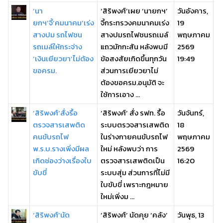
‘นา
‘สิริพงศ์’เผย ‘นายกฯ’
วันอังคาร,
ยกฯ’จี้’คมนาคม’เร่ง
จี้กระทรวงคมนาคมเร่ง
19
สางปม รถไฟชน
สางปมรถไฟชนรถเมล์
พฤษภาคม
รถเมล์ให้กระจ่าง
แถวมักกะสัน หลังพบมี
2569
‘เงินเยียวยา’ไม่ต้อง
ข้อสงสัยเกิดขึ้นทุกวัน
19:49
ขอครม.
ส่วนการเยียวยาไม่
ต้องขอครม.อนุมัติ จะ
ใช้การเอาง ...
‘สิริพงศ์’สั่งรื้อ
‘สิริพงศ์’ สั่ง รฟท. รื้อ
วันจันทร์,
ตรวจสารเสพติด
ระบบตรวจสารเสพติด
18
คนขับรถไฟ
ในร่างกายคนขับรถไฟ
พฤษภาคม
พ.ร.บ.รางเพิ่งมีผล
ใหม่ หลังพบว่า การ
2569
เกิดช่องว่างเรื่องใบ
ตรวจสารเสพติดเป็น
16:20
ขับขี่
ระบบสุ่ม ส่วนการที่ไม่มี
ใบขับขี่ เพราะกฎหมาย
ใหม่เพิ่งม ...
‘สิริพงศ์’นัด
‘สิริพงศ์’ นัดคุย ‘คลัง’
วันพุธ, 13