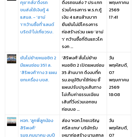
คุย’คลัง’ดึงรถ
ดึงรถขนส่ง 7 ประเภท
พฤษภาคม
ขนส่งใช้เงินกู้ 4
ร่วมโครงการ พ.ร.ก.กู้
2569
แสนล. - ‘อาม่
เงิน 4 แสนล้านบาท
17:41
า’กว้านซื้อที่’แลนด์
ยืนยันไม่มีโครงการ
บริดจ์’ไม่เกี่ยวรบ.
ก่อสร้างร่วม เผย ‘อาม่
า’ กว้านซื้อที่ดินแถวโค
รงก ...
ยันไม่ย้ายหมอชิต 2
‘สิริพงศ์’ลั่นไม่ย้าย
วัน
มีแผนซ่อม 351 ล.
หมอชิต 2 เปิดแผนซ่อม
พฤหัสบดี,
‘สิริพงศ์’กาง 3 แผน
35 ล้านบาท ดึงงบที่ค
07
ยกเครื่อง บขส.
รม.อนุมัติมาใช้ก่อน ชี้
พฤษภาคม
แผนปรับปรุงเส้นทาง
2569
ไม่เก็บค่าธรรมเนียม
18:08
เส้นที่วิ่งร่วมเอกชน
ก่อนบอ ...
หจก. 'ลูกพี่ลูกน้อง
ส่อง 'หจก.ไทยเจริญ
วัน
สิริพงศ์'
ศรีสะเกษ' บริษัทรับ
พฤหัสบดี,
รมช.คมนาคม งบปี
เหมาก่อสร้าง นามสกุล
07