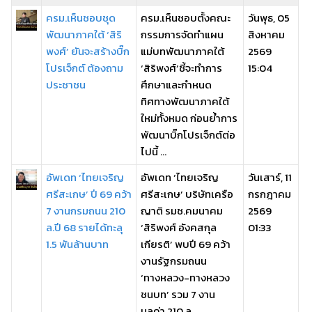
ครม.เห็นชอบชุด
ครม.เห็นชอบตั้งคณะ
วันพุธ, 05
พัฒนาภาคใต้ ‘สิริ
กรรมการจัดทำแผน
สิงหาคม
พงศ์’ ยันจะสร้างบิ๊ก
แม่บทพัฒนาภาคใต้
2569
โปรเจ็กต์ ต้องถาม
‘สิริพงศ์’ชี้จะทำการ
15:04
ประชาชน
ศึกษาและกำหนด
ทิศทางพัฒนาภาคใต้
ใหม่ทั้งหมด ก่อนย้ำการ
พัฒนาบิ๊กโปรเจ็กต์ต่อ
ไปนี้ ...
อัพเดท ‘ไทยเจริญ
อัพเดท ‘ไทยเจริญ
วันเสาร์, 11
ศรีสะเกษ’ ปี 69 คว้า
ศรีสะเกษ’ บริษัทเครือ
กรกฎาคม
7 งานกรมถนน 210
ญาติ รมช.คมนาคม
2569
ล.ปี 68 รายได้ทะลุ
‘สิริพงศ์ อังคสกุล
01:33
1.5 พันล้านบาท
เกียรติ’ พบปี 69 คว้า
งานรัฐกรมถนน
‘ทางหลวง-ทางหลวง
ชนบท’ รวม 7 งาน
มูลค่า 210 ล ...