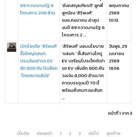
69 กวาดงานรัฐ 6
'อังคสกุลเกียรติ' ลูกพี่
พฤษภาคม
โครงการ 208 ล้าน
ลูกน้อง 'สิริพงศ์'
2569
รมช.คมนาคม ล่าสุด
10:13
งบปี 69 กวาดงานรัฐ 6
โครงการ 2 ...
เปิดไอเดีย ‘สิริพงศ์’
‘สิริพงศ์’ มอบนโยบาย
วันพุธ, 29
รื้อใหญ่ขสมก.
‘ขสมก.’ ชี้เส้นทางโกทู
เมษายน
ประเดิมเช่ารถ EV
EV เตรียมโปรเจ็กต์เช่า
2569
อีก 800 คัน ปัดล็อก
รถ EV เพิ่มอีก 800 คัน
18:56
‘ไทยสมายล์บัส’
วงเงิน 8,000 ล้านบาท
คาดบรรจุงบปี 70 นี้
พร้อมสั่งทบทวนเส้นท
...
หน้าที่ 1 จาก 3
เริ่มต้น
ก่อนหน้า
1
2
3
ต่อไป
สุดท้าย