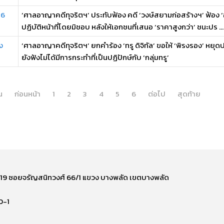
 6
‘ศาลอาญาคดีทุจริตฯ’ ประทับฟ้อง คดี ‘วงษ์สยามก่อสร้างฯ’ ฟ้อง
ปฏิบัติหน้าที่โดยมิชอบ หลังให้เอกชนที่เสนอ ‘ราคาสูงกว่า’ ชนะปร ...
ง
‘ศาลอาญาคดีทุจริตฯ’ ยกคำร้อง ‘ทรู ดิจิทัล’ ขอให้ ‘พิรงรอง’ หยุดปฏิ
ยังฟังไม่ได้มีการกระทำที่เป็นปฏิปักษ์กับ ‘กลุ่มทรู’
น
ก่อนหน้า
1
2
3
4
5
6
ต่อไป
สุดท้าย
ี่ 219 ซอยจรัญสนิทวงศ์ 66/1 แขวง บางพลัด เขตบางพลัด
0-1