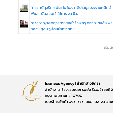
‘ศาลคดีทุจริตฯ’ประทับฟ้อง คดีประมูลโรงงานผลิตน้ำ
พันล.-นัดสอบคำให้การ 24 มิ.ย.
‘ศาลอาญาคดีทุจริตฯ’ยกคำร้อง‘ทรู ดิจิทัล’ ขอสั่ง‘พิร
รอง’หยุดปฏิบัติหน้าที่‘กสทช.’
เริ่มต้
Isranews Agency | สำนักข่าวอิศรา
สำนักงาน : โรงแรมเดอะ รอยัล ริเวอร์ เลขท
กรุงเทพมหานคร 10700
เบอร์โทรศัพท์ : 095-575-8881,02-241316