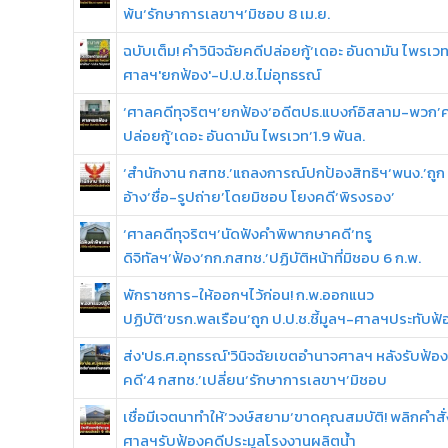
พ้น‘รักษาการเลขาฯ’มิชอบ 8 เม.ย.
ฉบับเต็ม! คำวินิจฉัยคดีปล่อยกู้‘เดอะ อันดามัน ไพรเวท
ศาลฯ'ยกฟ้อง'-ป.ป.ช.ไม่อุทธรณ์
‘ศาลคดีทุจริตฯ’ยกฟ้อง‘อดีตปธ.แบงก์อิสลาม-พวก’ค
ปล่อยกู้‘เดอะ อันดามัน ไพรเวท’1.9 พันล.
‘สำนักงาน กสทช.’แถลงการณ์ปกป้องสิทธิฯ‘พนง.’ถูก
อ้าง‘ชื่อ-รูปถ่าย’โดยมิชอบ โยงคดี‘พิรงรอง’
‘ศาลคดีทุจริตฯ’นัดฟังคำพิพากษาคดี‘ทรู
ดิจิทัลฯ’ฟ้อง‘กก.กสทช.’ปฏิบัติหน้าที่มิชอบ 6 ก.พ.
พักราชการ-ให้ออกฯไว้ก่อน! ก.พ.ออกแนว
ปฏิบัติ‘ขรก.พลเรือน’ถูก ป.ป.ช.ชี้มูลฯ-ศาลฯประทับฟ้
ส่ง'ปธ.ศ.อุทธรณ์'วินิจฉัยเขตอำนาจศาลฯ หลังรับฟ้อง
คดี‘4 กสทช.’เปลี่ยน‘รักษาการเลขาฯ’มิชอบ
เชื่อมีเจตนาทำให้‘วงษ์สยาม‘ขาดคุณสมบัติ! พลิกคำสั่
ศาลฯรับฟ้องคดีประมูลโรงงานผลิตน้ำ