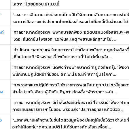
เลขาฯ’ โดยมิชอบ 8 เม.ย.นี้
’
“…ธนาคารอิสลามแห่งประเทศไทยมิได้รับความเสียหายจากการไม่ชำระห
ธนาคารอิสลามแห่งประเทศไทยต้องสำรองค่าเผื่อหนี้เต็มจำนวน ไม่ .
ดี
‘ศาลอาญาคดีทุจริตฯ’ พิพากษายกฟ้อง ‘อดีตปธ.แบงก์อิสลามฯ-พวก’ ค
‘เดอะ อันดามัน ไพรเวท’ 1.9 พันล. เหตุ ‘พยานหลักฐาน’ ไม่เ ...
‘สำนักงาน กสทช.’ แพร่แถลงการณ์ ปกป้อง ‘พนักงาน’ ถูกอ้างอิง ‘ช
เชื่อมโยงคดี ‘พิรงรอง’ ชี้ ‘พนักงานรายนี้’ ไม่ได้เกี่ยวข้อ ...
‘ศาลอาญาคดีทุจริตฯ’ นัดฟังคำพิพากษาคดี ‘ทรู ดิจิทัล กรุ๊ป’ ฟ้อ
พนักงานปฏิบัติหน้าที่มิชอบ 6 ก.พ.นี้ ขณะที่ ‘สภาผู้บริโภค’ ...
‘ก.พ.’ออกแนวปฏิบัติ กรณี ‘ข้าราชการพลเรือน’ ถูก ‘ป.ป.ช.’ชี้มูล
อง
คำสั่งประทับฟ้อง ‘ผู้บังคับบัญชา’ ต้องสั่ง ‘พักราชการ-ให ...
‘ศาลอาญาคดีทุจริตฯ’ มีคำสั่งประทับฟ้อง คดี ‘ไตรรัตน์’ ฟ้อง ‘4 ก
การแทนเลขาธิการฯ’ ไม่ชอบ พร้อมส่ง ‘ปธ.ศาลอุทธรณ์’ วินิจฉั ...
ง
“…จากพยานหลักฐานในชั้นไต่สวนมูลฟ้อง มีเหตุให้เชื่อได้ว่า จำเลยที
จะทำให้โจทก์ขาดคุณสมบัติ ไม่ได้รับการคัดเลือก เพื่อช่ ...