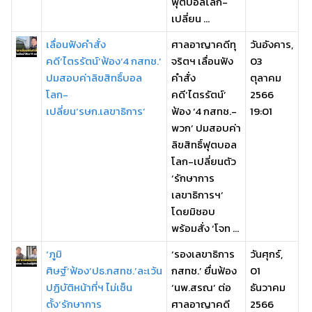
ฟุตบอลโลก-
เปลี่ยน ...
เลื่อนฟังคำสั่ง
ศาลอาญาคดีทุ
วันอังคาร,
คดี‘ไตรรัตน์’ฟ้อง‘4 กสทช.’
จริตฯ เลื่อนฟัง
03
ปมสอบค่าลิขสิทธิ์บอล
คำสั่ง
ตุลาคม
โลก-
คดี‘ไตรรัตน์’
2566
เปลี่ยน‘รษก.เลขาธิการ’
ฟ้อง ‘4 กสทช.-
19:01
พวก’ ปมสอบค่า
ลิขสิทธิ์ฟุตบอล
โลก-เปลี่ยนตัว
‘รักษาการ
เลขาธิการฯ’
โดยมิชอบ
พร้อมสั่ง ‘โจท ...
‘ภูมิ
‘รองเลขาธิการ
วันศุกร์,
ศิษฐ์’ฟ้อง‘ปธ.กสทช.’ละเว้น
กสทช.’ ยื่นฟ้อง
01
ปฏิบัติหน้าที่ฯ ไม่เซ็น
‘นพ.สรณ’ ต่อ
ธันวาคม
ตั้ง‘รักษาการ
ศาลอาญาคดี
2566