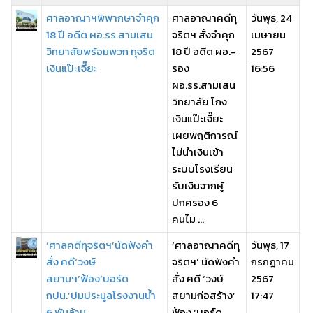
ศาลอาญาฯพิพากษาจำคุก
ศาลอาญาคดีทุ
วันพุธ, 24
18 ปี อดีต ผอ.รร.สามเสน
จริตฯ สั่งจำคุก
เมษายน
วิทยาลัยพร้อมพวก ทุจริต
18 ปี อดีต ผอ.-
2567
เงินแป๊ะเจี๊ยะ
รอง
16:56
ผอ.รร.สามเสน
วิทยาลัย โกง
เงินแป๊ะเจี๊ยะ
เผยพฤติการณ์
ไม่นำเงินเข้า
ระบบโรงเรียน
รับเงินจากผู้
ปกครอง 6
คนไม ...
‘ศาลคดีทุจริตฯ’นัดฟังคำ
‘ศาลอาญาคดีทุ
วันพุธ, 17
สั่ง คดี‘วงษ์
จริตฯ’ นัดฟังคำ
กรกฎาคม
สยามฯ’ฟ้อง‘บอร์ด
สั่ง คดี ‘วงษ์
2567
กปน.’ปมประมูลโรงงานน้ำ
สยามก่อสร้าง’
17:47
6 พันล้าน
ฟ้อง ‘บอร์ด