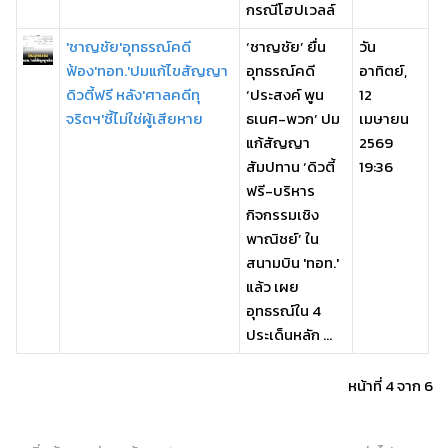
กรณีโฮปเวลล์
'ชาญชัย'อุทธรณ์คดี
‘ชาญชัย’ ยื่น
วัน
ฟ้อง'ทอท.'ปมแก้ไขสัญญา
อุทธรณ์คดี
อาทิตย์,
ดิวตี้ฟรี หลัง'ศาลคดีทุ
‘ประสงค์ พูน
12
จริตฯ'ชี้ไม่ใช่ผู้เสียหาย
ธเนศ-พวก’ ปม
เมษายน
แก้สัญญา
2569
สัมปทาน ‘ดิวตี้
19:36
ฟรี-บริหาร
กิจกรรมเชิง
พาณิชย์’ ใน
สนามบิน 'ทอท.'
แล้ว เผย
อุทธรณ์ใน 4
ประเด็นหลัก ...
หน้าที่ 4 จาก 6