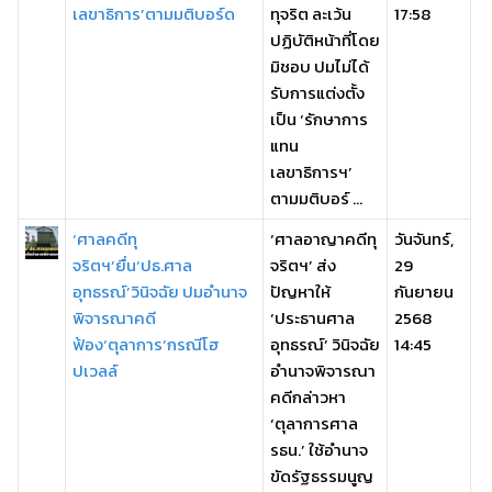
เลขาธิการ’ตามมติบอร์ด
ทุจริต ละเว้น
17:58
ปฏิบัติหน้าที่โดย
มิชอบ ปมไม่ได้
รับการแต่งตั้ง
เป็น ‘รักษาการ
แทน
เลขาธิการฯ’
ตามมติบอร์ ...
‘ศาลคดีทุ
‘ศาลอาญาคดีทุ
วันจันทร์,
จริตฯ’ยื่น‘ปธ.ศาล
จริตฯ’ ส่ง
29
อุทธรณ์’วินิจฉัย ปมอำนาจ
ปัญหาให้
กันยายน
พิจารณาคดี
‘ประธานศาล
2568
ฟ้อง‘ตุลาการ’กรณีโฮ
อุทธรณ์’ วินิจฉัย
14:45
ปเวลล์
อำนาจพิจารณา
คดีกล่าวหา
‘ตุลาการศาล
รธน.’ ใช้อำนาจ
ขัดรัฐธรรมนูญ