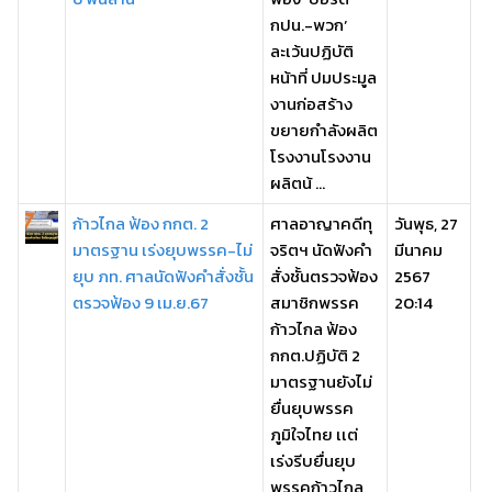
กปน.-พวก’
ละเว้นปฏิบัติ
หน้าที่ ปมประมูล
งานก่อสร้าง
ขยายกำลังผลิต
โรงงานโรงงาน
ผลิตน้ ...
ก้าวไกล ฟ้อง กกต. 2
ศาลอาญาคดีทุ
วันพุธ, 27
มาตรฐาน เร่งยุบพรรค-ไม่
จริตฯ นัดฟังคำ
มีนาคม
ยุบ ภท. ศาลนัดฟังคำสั่งชั้น
สั่งชั้นตรวจฟ้อง
2567
ตรวจฟ้อง 9 เม.ย.67
สมาชิกพรรค
20:14
ก้าวไกล ฟ้อง
กกต.ปฏิบัติ 2
มาตรฐานยังไม่
ยื่นยุบพรรค
ภูมิใจไทย เเต่
เร่งรีบยื่นยุบ
พรรคก้าวไกล