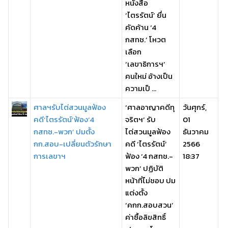
หนังสือ
‘ไตรรัตน์’ ยื่น
คัดค้าน ‘4
กสทช.’ โหวต
เลือก
‘เลขาธิการฯ’
คนใหม่ อ้างเป็น
ความเป็ ...
ศาลฯรับไต่สวนมูลฟ้อง
‘ศาลอาญาคดีทุ
วันศุกร์,
คดี‘ไตรรัตน์’ฟ้อง‘4
จริตฯ’ รับ
01
กสทช.-พวก’ ปมตั้ง
ไต่สวนมูลฟ้อง
ธันวาคม
กก.สอบ-เปลี่ยนตัวรักษา
คดี ‘ไตรรัตน์’
2566
การเลขาฯ
ฟ้อง ‘4 กสทช.-
18:37
พวก’ ปฏิบัติ
หน้าที่ไม่ชอบ ปม
แต่งตั้ง
‘คกก.สอบสวน’
ค่าซื้อลิขสิทธิ์