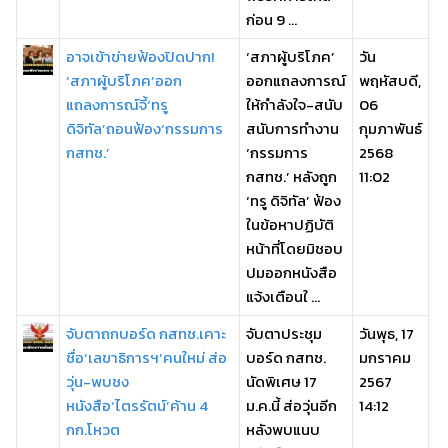
ก่อน 9 ...
อาจเข้าข่ายฟ้องปิดปาก!
‘สภาผู้บริโภค’
วัน
‘สภาผู้บริโภค’ออก
ออกแถลงการณ์
พฤหัสบดี,
แถลงการณ์จี้‘ทรู
ให้กำลังใจ-สนับ
06
ดิจิทัล’ถอนฟ้อง‘กรรมการ
สนับการทำงาน
กุมภาพันธ์
กสทช.’
‘กรรมการ
2568
กสทช.’ หลังถูก
11:02
‘ทรู ดิจิทัล’ ฟ้อง
ในข้อหาปฏิบัติ
หน้าที่โดยมิชอบ
ปมออกหนังสือ
แจ้งเตือนใ ...
จับตาถกบอร์ด กสทช.เคาะ
จับตาประชุม
วันพุธ, 17
ชื่อ‘เลขาธิการฯ’คนใหม่ ส่อ
บอร์ด กสทช.
มกราคม
วุ่น-พบชง
นัดพิเศษ 17
2567
หนังสือ‘ไตรรัตน์’ค้าน 4
ม.ค.นี้ ส่อวุ่นอีก
14:12
กก.โหวต
หลังพบแนบ