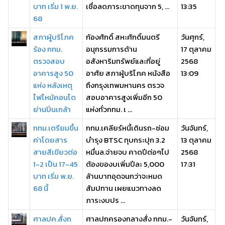
บาท เริ่ม 1 พ.ย.
เชื่อลดภาระขาดทุนจาก 5, ...
13:35
68
สภาผู้บริโภค
ก้องศักดิ์ สหะศักดิ์มนตรี
วันศุกร์,
ร้อง กทม.
อนุกรรมการด้าน
17 ตุลาคม
ตรวจสอบ
อสังหาริมทรัพย์และที่อยู่
2568
อาคารสูง 50
อาศัย สภาผู้บริโภค หนังสือ
13:09
แห่ง หลังเหตุ
ถึงกรุงเทพมหานคร ตรวจ
ไฟไหม้คอนโด
สอบอาคารสูงเพิ่มอีก 50
ย่านปิ่นเกล้า
แห่งทั่วกทม. เ ...
กทม.เตรียมขึ้น
กทม.เคลียร์หนี้เดินรถ-ซ่อม
วันจันทร์,
ค่าโดยสาร
บำรุง BTSC ทุบกระปุก 3.2
13 ตุลาคม
สายสีเขียวต่อ
หมื่นล.จ่ายจบ คาดปีต่อๆไป
2568
1-2 เป็น 17-45
ต้องของบเพิ่มปีละ 5,000
17:31
บาท เริ่ม พ.ย.
ล้านบาทอุดจนกว่าจะหมด
68 นี้
สัมปทาน เผยแนวทางลด
ภาระงบปร ...
ศาลปค.สั่งก
ศาลปกครองกลางสั่ง กทม.-
วันจันทร์,