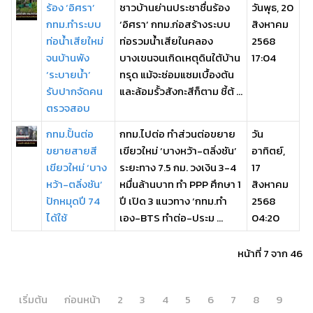
ร้อง ‘อิศรา’
ชาวบ้านย่านประชาชื่นร้อง
วันพุธ, 20
กทม.ทำระบบ
‘อิศรา’ กทม.ก่อสร้างระบบ
สิงหาคม
ท่อน้ำเสียใหม่
ท่อรวมน้ำเสียในคลอง
2568
จนบ้านพัง
บางเขนจนเกิดเหตุดินใต้บ้าน
17:04
‘ระบายน้ำ’
ทรุด แม้จะซ่อมแซมเบื้องต้น
รับปากจัดคน
และล้อมรั้วสังกะสีก็ตาม ชี้ต้ ...
ตรวจสอบ
กทม.ปั้นต่อ
กทม.ไปต่อ ทำส่วนต่อขยาย
วัน
ขยายสายสี
เขียวใหม่ ‘บางหว้า-ตลิ่งชัน’
อาทิตย์,
เขียวใหม่ ‘บาง
ระยะทาง 7.5 กม. วงเงิน 3-4
17
หว้า-ตลิ่งชัน’
หมื่นล้านบาท ทำ PPP ศึกษา 1
สิงหาคม
ปักหมุดปี 74
ปี เปิด 3 แนวทาง ‘กทม.ทำ
2568
ได้ใช้
เอง-BTS ทำต่อ-ประม ...
04:20
หน้าที่ 7 จาก 46
เริ่มต้น
ก่อนหน้า
2
3
4
5
6
7
8
9