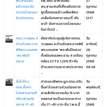
สน.สามเสน
รพ.วชิระ อาคารใหม่
27
แล้ว กทม.จัด
สน.สามเสนที่เสี่ยงอันตราย
ตุลาคม
จราจรโดยรอบ
ถูกรื้อถอนแล้ว เหลือเพียง
2568
รับเปิดเทอม
เคลียร์เศษซาก ขณะที่ ‘ชัช
12:17
ชาติ’ จัดการจราจรโดยรอบ
ใหม่ รับเปิ ...
กทม.วางแผน 4
ชัชชาติประชุมผู้บริหารกทม.
วัน
ด้านรับพระราช
วางแผน 4 ด้านรับพระราชพิธี
อาทิตย์,
พิธีพระบรมศพ
พระบรมศพ ‘พระพันปีหลวง’
26
‘พระพันปี
ทั้งซ่อมถนนพระราม 4 เตรียม
ตุลาคม
หลวง’
กล้อง CCTV 1,239 ตัว จัด
2568
อำนวยความสะดวกประชาชน
03:28
...
อั้นไม่ไหว
ค่าครองชีพกระฉูด กทม.ปรับ
วัน
กทม.ขึ้นค่า
ขึ้นค่าโดยสารส่วนต่อขยาย
พฤหัสบดี,
โดยสารสายสี
สายสีเขียวจากเดิม 15 บาท
23
เขียวส่วนต่อ
ตลอดสายเป็นตามระยะทาง
ตุลาคม
ขยาย 17-45
เริ่ม 17-45 บาท เริ่ม 1 พ.ย.นี้
2568