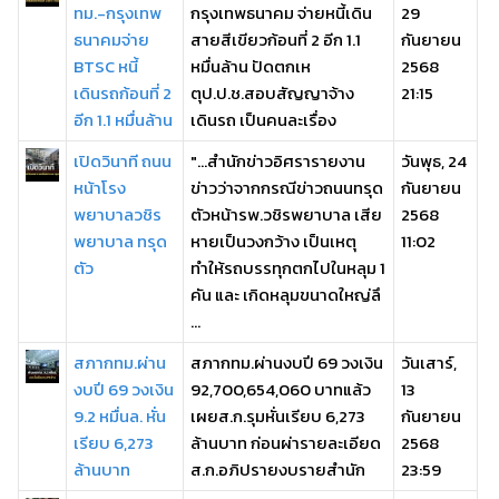
ทม.-กรุงเทพ
กรุงเทพธนาคม จ่ายหนี้เดิน
29
ธนาคมจ่าย
สายสีเขียวก้อนที่ 2 อีก 1.1
กันยายน
BTSC หนี้
หมื่นล้าน ปัดตกเห
2568
เดินรถก้อนที่ 2
ตุป.ป.ช.สอบสัญญาจ้าง
21:15
อีก 1.1 หมื่นล้าน
เดินรถ เป็นคนละเรื่อง
เปิดวินาที ถนน
"...สำนักข่าวอิศรารายงาน
วันพุธ, 24
หน้าโรง
ข่าวว่าจากกรณีข่าวถนนทรุด
กันยายน
พยาบาลวชิร
ตัวหน้ารพ.วชิรพยาบาล เสีย
2568
พยาบาล ทรุด
หายเป็นวงกว้าง เป็นเหตุ
11:02
ตัว
ทำให้รถบรรทุกตกไปในหลุม 1
คัน และ เกิดหลุมขนาดใหญ่ลึ
...
สภากทม.ผ่าน
สภากทม.ผ่านงบปี 69 วงเงิน
วันเสาร์,
งบปี 69 วงเงิน
92,700,654,060 บาทแล้ว
13
9.2 หมื่นล. หั่น
เผยส.ก.รุมหั่นเรียบ 6,273
กันยายน
เรียบ 6,273
ล้านบาท ก่อนผ่ารายละเอียด
2568
ล้านบาท
ส.ก.อภิปรายงบรายสำนัก
23:59