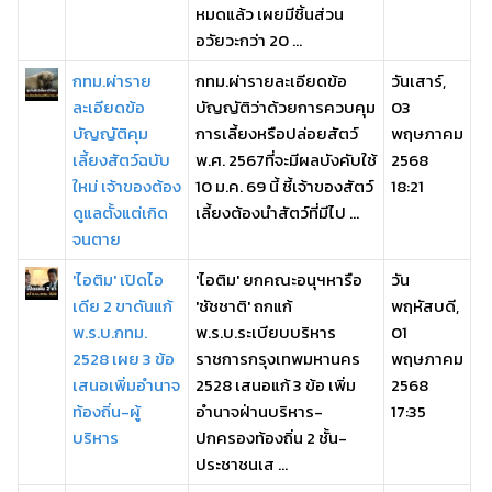
หมดแล้ว เผยมีชิ้นส่วน
อวัยวะกว่า 20 ...
กทม.ผ่าราย
กทม.ผ่ารายละเอียดข้อ
วันเสาร์,
ละเอียดข้อ
บัญญัติว่าด้วยการควบคุม
03
บัญญัติคุม
การเลี้ยงหรือปล่อยสัตว์
พฤษภาคม
เลี้ยงสัตว์ฉบับ
พ.ศ. 2567ที่จะมีผลบังคับใช้
2568
ใหม่ เจ้าของต้อง
10 ม.ค. 69 นี้ ชี้เจ้าของสัตว์
18:21
ดูแลตั้งแต่เกิด
เลี้ยงต้องนำสัตว์ที่มีไป ...
จนตาย
'ไอติม' เปิดไอ
'ไอติม' ยกคณะอนุฯหารือ
วัน
เดีย 2 ขาดันแก้
'ชัชชาติ' ถกแก้
พฤหัสบดี,
พ.ร.บ.กทม.
พ.ร.บ.ระเบียบบริหาร
01
2528 เผย 3 ข้อ
ราชการกรุงเทพมหานคร
พฤษภาคม
เสนอเพิ่มอำนาจ
2528 เสนอแก้ 3 ข้อ เพิ่ม
2568
ท้องถิ่น-ผู้
อำนาจฝ่านบริหาร-
17:35
บริหาร
ปกครองท้องถิ่น 2 ชั้น-
ประชาชนเส ...