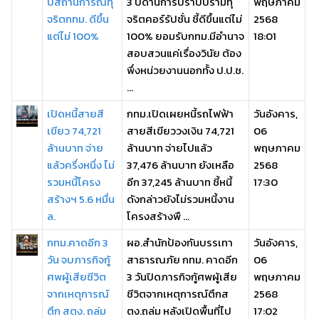
ปีสถานการณ์ทุ
3 ปีด้านการปราบปรามทุ
พฤษภาคม
จริตกทม. ดีขึ้น
จริตคอร์รัปชั่น ชี้ดีขึ้นแต่ไม่
2568
แต่ไม่ 100%
100% ยอมรับกทม.มีอำนาจ
18:01
สอบสวนแค่เรื่องวินัย ต้อง
พึ่งหน่วยงานนอกทั้ง ป.ป.ช.
...
เปิดหนี้สายสี
กทม.เปิดเผยหนี้รถไฟฟ้า
วันอังคาร,
เขียว 74,721
สายสีเขียววงเงิน 74,721
06
ล้านบาท จ่าย
ล้านบาท จ่ายไปแล้ว
พฤษภาคม
แล้วครึ่งหนึ่ง ไม่
37,476 ล้านบาท ยังเหลือ
2568
รวมหนี้โครง
อีก 37,245 ล้านบาท ชี้หนี้
17:30
สร้างฯ 5.6 หมื่น
ดังกล่าวยังไม่รวมหนี้งาน
ล.
โครงสร้างพื ...
กทม.คาดอีก 3
ผอ.สำนักป้องกันบรรเทา
วันอังคาร,
วัน จบภารกิจกู้
สาธารณภัย กทม. คาดอีก
06
ศพผู้เสียชีวิต
3 วันปิดภารกิจกู้ศพผู้เสีย
พฤษภาคม
จากเหตุการณ์
ชีวิตจากเหตุการณ์ตึกส
2568
ตึก สตง. ถล่ม
ตง.ถล่ม หลังเปิดพื้นที่ไป
17:02