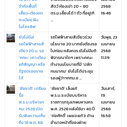
จำกัดพื้นที่
สัตว์ ห้องเช่า 20 – 80
2568
เลี้ยง-ต้องจด
ตร.ม.เลี้ยงได้ 1 ตัว ที่อยู่เกิ
16:46
ทะเบียน ฝัง
...
ไมโครชิฟ
ยังไม่นิ่ง!
รถไฟฟ้าสายสีเขียวร่วม
วันพุธ, 23
รถไฟฟ้าสายสี
นโยบาย 20 บาทยังต้องรอ
เมษายน
เขียว 20 บ. รอ
ไปก่อน หลังคจร.ยังไม่มีมติ
2568
‘กทม.’ เคาะต้อง
พิจารณาใดๆ เพราะคณะ
11:39
แก้สัญญา หรือ
ทำงานนโยบายที่มี ‘ปลัด
รัฐชดเชยราย
คมนาคม’ ยังไม่ได้ประชุม
ได้
รองผู้ว่าฯกทม.ช ...
‘ชัชชาติ’ เตรียม
‘ชัชชาติ’ เล็งแก้
วันเสาร์,
รื้อ
พ.ร.บ.ระเบียบบริหาร
19
พ.ร.บ.บริหารก
ราชการกรุงเทพมหานคร
เมษายน
ทม. 2528 เปิด
พ.ศ. 2528 หลังใช้มา 40 ปี
2568
รับฟังความเห็น
‘ต่อศักดิ์’ เผยจะแก้ 3 ด้าน
16:58
ถึง 18 พ.ค. 68
อำนาจหน้าที่ของฝ่าย