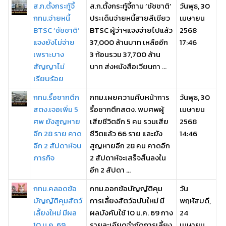
ส.ก.ตั้งกระทู้จี้
ส.ก.ตั้งกระทู้จี้ถาม ‘ชัชชาติ’
วันพุธ, 30
กทม.จ่ายหนี้
ประเด็นจ่ายหนี้สายสีเขียว
เมษายน
BTSC ‘ชัชชาติ’
BTSC ผู้ว่าฯแจงจ่ายไปแล้ว
2568
แจงยังไม่จ่าย
37,000 ล้านบาท เหลืออีก
17:46
เพราะบาง
3 ก้อนรวม 37,700 ล้าน
สัญญาไม่
บาท ส่งหนังสือเวียนถา ...
เรียบร้อย
กทม.รื้อซากตึก
กทม.เผยความคืบหน้าการ
วันพุธ, 30
สตง.เจอเพิ่ม 5
รื้อซากตึกสตง. พบศพผู้
เมษายน
ศพ ยังสูญหาย
เสียชีวิตอีก 5 คน รวมเสีย
2568
อีก 28 ราย คาด
ชีวิตแล้ว 66 ราย และยัง
14:46
อีก 2 สัปดาห์จบ
สูญหายอีก 28 คน คาดอีก
ภารกิจ
2 สัปดาห์จะเสร็จสิ้นลงใน
อีก 2 สัปดา ...
กทม.คลอดข้อ
กทม.ออกข้อบัญญัติคุม
วัน
บัญญัติคุมสัตว์
การเลี้ยงสัตว์ฉบับใหม่ มี
พฤหัสบดี,
เลี้ยงใหม่ มีผล
ผลบังคับใช้ 10 ม.ค. 69 กาง
24
10 ม.ค. 69
รายละเอียดจำกัดการเลี้ยง
เมษายน