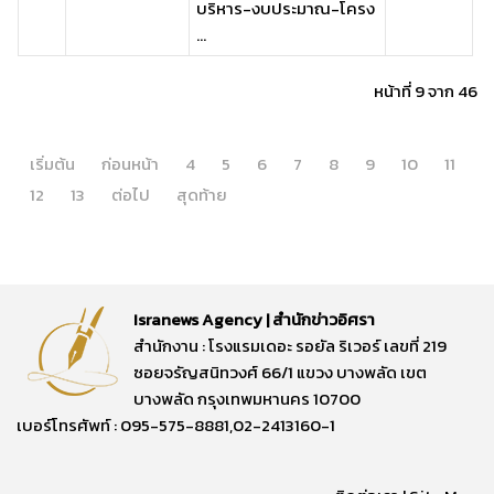
บริหาร-งบประมาณ-โครง
...
หน้าที่ 9 จาก 46
เริ่มต้น
ก่อนหน้า
4
5
6
7
8
9
10
11
12
13
ต่อไป
สุดท้าย
Isranews Agency | สำนักข่าวอิศรา
สำนักงาน : โรงแรมเดอะ รอยัล ริเวอร์ เลขที่ 219
ซอยจรัญสนิทวงศ์ 66/1 แขวง บางพลัด เขต
บางพลัด กรุงเทพมหานคร 10700
เบอร์โทรศัพท์ : 095-575-8881,02-2413160-1