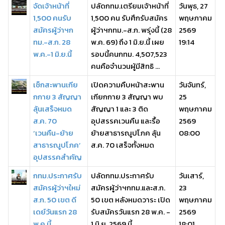
จัดเจ้าหน้าที่
ปลัดกทม.เตรียมเจ้าหน้าที่
วันพุธ, 27
1,500 คนรับ
1,500 คน รับศึกรับสมัคร
พฤษภาคม
สมัครผู้ว่าฯก
ผู้ว่าฯกทม.-ส.ก. พรุ่งนี้ (28
2569
ทม.-ส.ก. 28
พ.ค. 69) ถึง 1 มิ.ย.นี้ เผย
19:14
พ.ค.-1 มิ.ย.นี้
รอบนี้คนกทม. 4,507,523
คนคือจำนวนผู้มีสิทธิ ...
เช็กสะพานเกีย
เปิดความคืบหน้าสะพาน
วันจันทร์,
กกาย 3 สัญญา
เกียกกาย 3 สัญญา พบ
25
ลุ้นเสร็จหมด
สัญญา 1 และ 3 ติด
พฤษภาคม
ส.ค. 70
อุปสรรคเวนคืน และรื้อ
2569
‘เวนคืน-ย้าย
ย้ายสาธารณูปโภค ลุ้น
08:00
สาธารณูปโภค’
ส.ค. 70 เสร็จทั้งหมด
อุปสรรคสำคัญ
กทม.ประกาศรับ
ปลัดกทม.ประกาศรับ
วันเสาร์,
สมัครผู้ว่าฯใหม่
สมัครผู้ว่าฯกทม.และส.ก.
23
ส.ก. 50 เขต ดี
50 เขต หลังหมดวาระ เปิด
พฤษภาคม
เดย์วันแรก 28
รับสมัครวันแรก 28 พ.ค. -
2569
พ.ค.นี้
1 มิ.ย. 2569 นี้
18:01