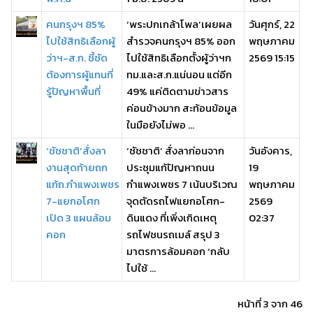
คนกรุงฯ 85%
‘พระปกเกล้าโพล’เผยผล
วันศุกร์, 22
ไปใช้สิทธิเลือกผู้
สำรวจคนกรุงฯ 85% ออก
พฤษภาคม
ว่าฯ-ส.ก. ชี้ชัด
ไปใช้สิทธิเลือกตั้งผู้ว่าฯก
2569 15:15
ต้องการผู้แทนที่
ทม.และส.ก.แน่นอน แต่อีก
รู้ปัญหาพื้นที่
49% แค่ติดตามข่าวสาร
ค่อนข้างมาก สะท้อนข้อมูล
ในมือยังไม่พอ ...
‘ชัชชาติ’สั่งลา
‘ชัชชาติ’ สั่งลาก่อนจาก
วันอังคาร,
งานสุดท้ายถก
ประชุมแก้ปัญหาถนน
19
แก้ถ.กำแพงเพชร
กำแพงเพชร 7 เน้นบริเวณ
พฤษภาคม
7-แยกอโศก
จุดตัดรถไฟแยกอโศก-
2569
เปิด 3 แผนล้อม
ดินแดง ที่เพิ่งเกิดเหตุ
02:37
คอก
รถไฟชนรถเมล์ สรุป 3
มาตรการล้อมคอก ‘กลับ
ไปใช้ ...
หน้าที่ 3 จาก 46