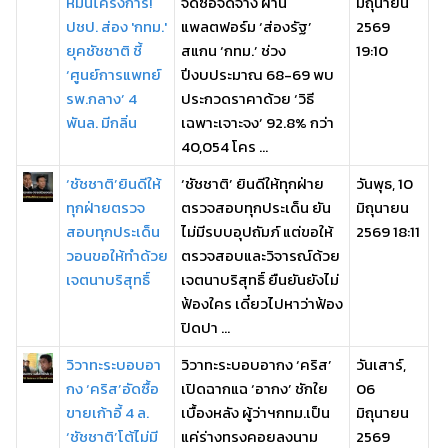
หมื่นโครงการ!
จัดซื้อจัดจ้าง ผ่าน
มิถุนายน
ปชป. ส่อง 'กทม.'
แพลตฟอร์ม ‘ส่องรัฐ’
2569
ยุคชัชชาติ ชี้
สแกน ‘กทม.’ ช่วง
19:10
‘ศูนย์การแพทย์
ปีงบประมาณ 68-69 พบ
รพ.กลาง’ 4
ประกวดราคาด้วย ‘วิธี
พันล. มีกลิ่น
เฉพาะเจาะจง’ 92.8% กว่า
40,054 โคร ...
‘ชัชชาติ’ยินดีให้
‘ชัชชาติ’ ยินดีให้ทุกฝ่าย
วันพุธ, 10
ทุกฝ่ายตรวจ
ตรวจสอบทุกประเด็น ยัน
มิถุนายน
สอบทุกประเด็น
ไม่มีรบบอุปถัมภ์ แต่ขอให้
2569 18:11
วอนขอให้ทำด้วย
ตรวจสอบและวิจารณ์ด้วย
เจตนาบริสุทธิ์
เจตนาบริสุทธิ์ ยืนยันยังไม่
ฟ้องใคร เดี๋ยวไปหาว่าฟ้อง
ปิดปา ...
วิวาทะระบอบอา
วิวาทะระบอบอากง ‘คริส’
วันเสาร์,
กง ‘คริส’อัดซื้อ
เปิดฉากแฉ ‘อากง’ ชักใย
06
ขายเก้าอี้ 4 ล.
เบื้องหลัง ผู้ว่าฯกทม.เป็น
มิถุนายน
‘ชัชชาติ’โต้ไม่มี
แค่ร่างทรงคอยลงนาม
2569