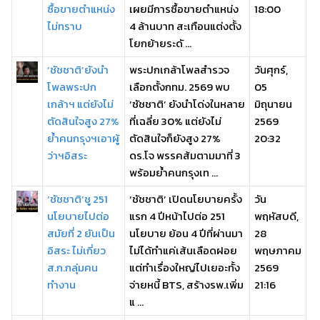
ซื้อขายตำแหน่ง
เผยมีการซื้อขายตำแหน่ง
18:00
ไม่ทราบ
4 ล้านบาท สะเทือนแต่งตั้ง
โยกย้ายระดั ...
‘ชัชชาติ’ยังนำ
พระปกเกล้าโพลสำรวจ
วันศุกร์,
โพลพระปก
เลือกตั้งกทม. 2569 พบ
05
เกล้าฯ แต่ยังไม่
‘ชัชชาติ’ ยังนำโด่งในหลาย
มิถุนายน
ตัดสินใจสูง 27%
ที่เฉลี่ย 30% แต่ยังไม่
2569
ย้ำคนกรุงฯเอาผู้
ตัดสินใจก็ยังสูง 27%
20:32
ว่าฯอิสระ
ดร.โจ พรรคส้มตามมาที่ 3
พร้อมย้ำคนกรุงเท ...
‘ชัชชาติ’ชู 251
‘ชัชชาติ’ เปิดนโยบายครั้ง
วัน
นโยบายไปต่อ
แรก 4 ปีหน้าไปต่อ 251
พฤหัสบดี,
สมัยที่ 2 ยันเป็น
นโยบาย ย้อน 4 ปีที่ผ่านมา
28
อิสระ ไม่เกี่ยว
ไม่ได้ทำแค่เส้นเลือดฝอย
พฤษภาคม
ส.ก.กลุ่มคน
แต่ทำเรื่องใหญ่ไปเยอะทั้ง
2569
ทำงาน
จ่ายหนี้ BTS, สร้างรพ.เพิ่ม
21:16
แ ...