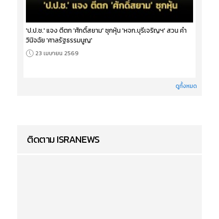
'ป.ป.ช.' แจง ตีตก 'ศักดิ์สยาม' ซุกหุ้น 'หจก.บุรีเจริญฯ' สวน คำ
วินิจฉัย 'ศาลรัฐธรรมนูญ'
23 เมษายน 2569
ดูทั้งหมด
ติดตาม ISRANEWS