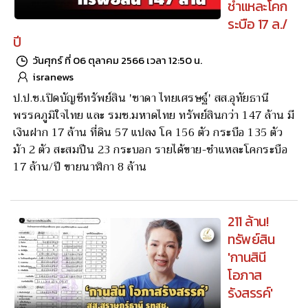
ชำแหละโคก
ระบือ 17 ล./
ปี
วันศุกร์ ที่ 06 ตุลาคม 2566 เวลา 12:50 น.
isranews
ป.ป.ช.เปิดบัญชีทรัพย์สิน 'ชาดา ไทยเศรษฐ์' สส.อุทัยธานี
พรรคภูมิใจไทย และ รมช.มหาดไทย ทรัพย์สินกว่า 147 ล้าน มี
เงินฝาก 17 ล้าน ที่ดิน 57 แปลง โค 156 ตัว กระบือ 135 ตัว
ม้า 2 ตัว สะสมปืน 23 กระบอก รายได้ขาย-ชำแหละโคกระบือ
17 ล้าน/ปี ขายนาฬิกา 8 ล้าน
211 ล้าน!
ทรัพย์สิน
'กานสินี
โอภาส
รังสรรค์'