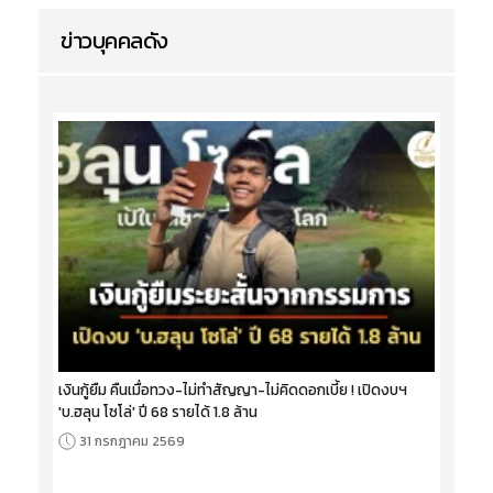
ข่าวบุคคลดัง
เงินกู้ยืม คืนเมื่อทวง-ไม่ทำสัญญา-ไม่คิดดอกเบี้ย ! เปิดงบฯ
'บ.ฮลุน โซโล่' ปี 68 รายได้ 1.8 ล้าน
31 กรกฎาคม 2569