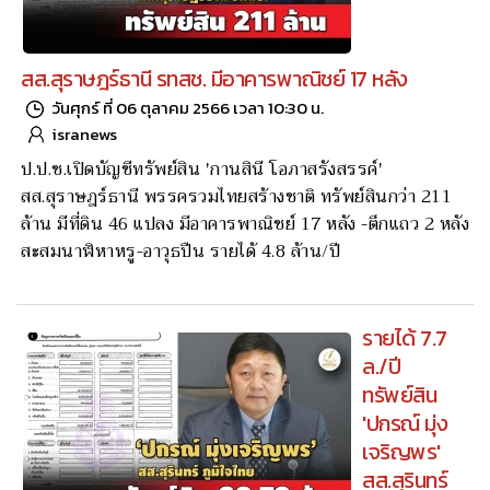
สส.สุราษฎร์ธานี รทสช. มีอาคารพาณิชย์ 17 หลัง
วันศุกร์ ที่ 06 ตุลาคม 2566 เวลา 10:30 น.
isranews
ป.ป.ช.เปิดบัญชีทรัพย์สิน 'กานสินี โอภาสรังสรรค์'
สส.สุราษฎร์ธานี พรรครวมไทยสร้างชาติ ทรัพย์สินกว่า 211
ล้าน มีที่ดิน 46 แปลง มีอาคารพาณิชย์ 17 หลัง -ตึกแถว 2 หลัง
สะสมนาฬิหาหรู-อาวุธปืน รายได้ 4.8 ล้าน/ปี
รายได้ 7.7
ล./ปี
ทรัพย์สิน
'ปกรณ์ มุ่ง
เจริญพร'
สส.สุรินทร์