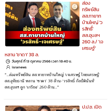
ส่อง
ทรัพย์สิน
สส.ทายาท
บ้านใหญ่ 'ว
รสิทธิ์'
สส.อุบลฯ
260 ล./ 'เจ
เศรษฐ์'
หลาน 'ชาดา' 38 ล.
วันศุกร์ ที่ 13 ตุลาคม 2566 เวลา 18:40 น.
isranews
"...ส่องทรัพย์สิน สส.ทายาทบ้านใหญ่ ‘เจเศรษฐ์ ไทยเศรษฐ์’
สส.อุทัยธานี หลาน ‘ชาดา’ 38 ล้าน-‘วรสิทธิ์ กัลป์ตินันท์’
สส.อุบลฯ ลูก ‘เกรียง’ 260 ล้าน..."
ป.ป.ช. เปิด