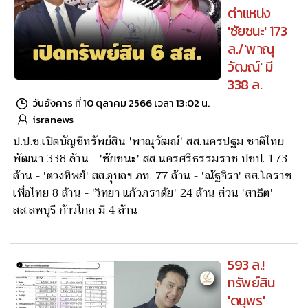
ตำแหน่ง
'ชัยชนะ' 173
ล./'พาณุ
วัฒณ์' มี
338 ล.
วันอังคาร ที่ 10 ตุลาคม 2566 เวลา 13:02 น.
isranews
ป.ป.ช.เปิดบัญชีทรัพย์สิน 'พาณุวัฒณ์' สส.นครปฐม ชาติไทย
พัฒนา 338 ล้าน - 'ชัยชนะ' สส.นครศรีธรรมราช ปชป. 173
ล้าน - 'ตวงทิพย์' สส.อุบลฯ ภท. 77 ล้าน - 'ณัฐจิรา' สส.โคราช
เพื่อไทย 8 ล้าน - 'วิทยา แก้วภราดัย' 24 ล้าน ส่วน 'สาธิต'
สส.ลพบุรี ก้าวไกล มี 4 ล้าน
593 ล.!
ทรัพย์สิน
'ดนุพร'