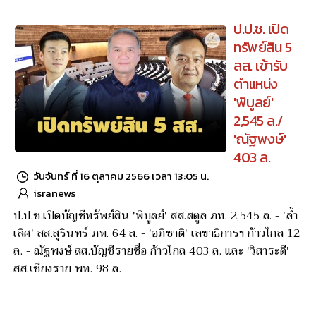
ป.ป.ช. เปิด
ทรัพย์สิน 5
สส. เข้ารับ
ตำแหน่ง
'พิบูลย์'
2,545 ล./
'ณัฐพงษ์'
403 ล.
วันจันทร์ ที่ 16 ตุลาคม 2566 เวลา 13:05 น.
isranews
ป.ป.ช.เปิดบัญชีทรัพย์สิน 'พิบูลย์' สส.สตูล ภท. 2,545 ล. - 'ล้ำ
เลิศ' สส.สุรินทร์ ภท. 64 ล. - 'อภิชาติ' เลขาธิการฯ ก้าวไกล 12
ล. - ณัฐพงษ์ สส.บัญชีรายชื่อ ก้าวไกล 403 ล. และ 'วิสาระดี'
สส.เชียงราย พท. 98 ล.