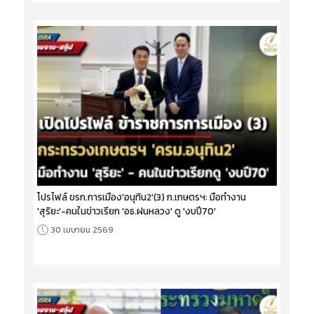
โปรไฟล์ ขรก.การเมือง'อนุทิน2'(3) ก.เกษตรฯ: มือทำงาน
'สุริยะ'-คนในข่าวเรียก 'อธ.ฝนหลวง' ดู 'งบปี70'
30 เมษายน 2569