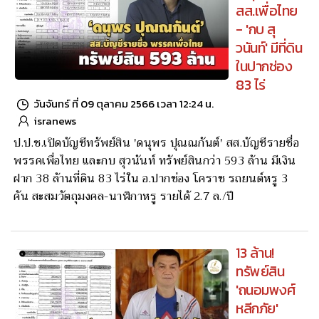
สส.เพื่อไทย
- 'กบ สุ
วนันท์' มีที่ดิน
ในปากช่อง
83 ไร่
วันจันทร์ ที่ 09 ตุลาคม 2566 เวลา 12:24 น.
isranews
ป.ป.ช.เปิดบัญชีทรัพย์สิน 'ดนุพร ปุณณกันต์' สส.บัญชีรายชื่อ
พรรคเพื่อไทย และกบ สุวนันท์ ทรัพย์สินกว่า 593 ล้าน มีเงิน
ฝาก 38 ล้านที่ดิน 83 ไร่ใน อ.ปากช่อง โคราช รถยนต์หรู 3
คัน สะสมวัตถุมงคล-นาฬิกาหรู รายได้ 2.7 ล./ปี
13 ล้าน!
ทรัพย์สิน
'ถนอมพงศ์
หลีกภัย'