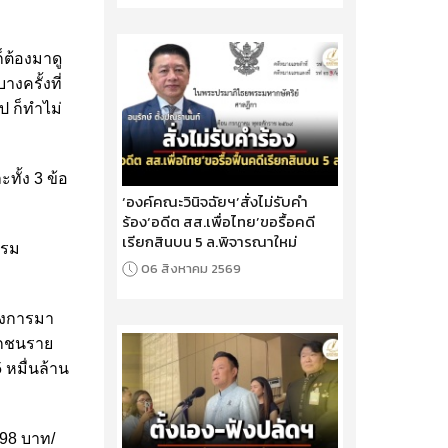
ก็ต้องมาดู
งครั้งที่
ป ก็ทำไม่
ั้ง 3 ข้อ
‘องค์คณะวินิจฉัยฯ’สั่งไม่รับคำ
ร้อง‘อดีต สส.เพื่อไทย’ขอรื้อคดี
เรียกสินบน 5 ล.พิจารณาใหม่
กรม
06 สิงหาคม 2569
ครงการมา
เอกชนราย
 หมื่นล้าน
.98 บาท/