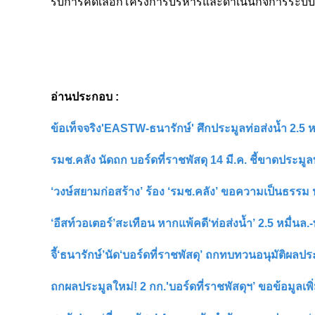
รับการคัดเลือกโครงการบริหารและดำเนินกิจการระบบ
อ่านประกอบ :
ข้อเท็จจริง'EASTW-ธนารักษ์' ศึกประมูลท่อส่งน้ำ 2.5 หม
รมช.คลัง นัดถก บอร์ดที่ราชพัสดุ 14 มี.ค. ชี้ขาดประมูล
‘วงษ์สยามก่อสร้าง’ ร้อง ‘รมช.คลัง’ ขอความเป็นธรรม ป
‘อีสท์วอเตอร์’สะเทือน หากแพ้คดี‘ท่อส่งน้ำ’ 2.5 หมื่นล.
จี้‘ธนารักษ์’นัด‘บอร์ดที่ราชพัสดุ’ ถกทบทวนอนุมัติผลประ
ถกผลประมูลใหม่! 2 กก.'บอร์ดที่ราชพัสดุฯ’ ขอข้อมูลเพิ่ม '