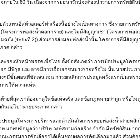
็จภายใน 60 วัน เนื่องจากกรมธนารักษ์จะต้องนำรายการทรัพย์สินที
ับตัวแทนอีสท์วอเตอร์ทำเรื่องนี้อย่างไม่เป็นทางการ ซึ่งรายการทรัพย
าเช่า (โครงการท่อส่งน้ำดอกกราย) และไม่มีสัญญาเช่า (โครงการท่อส
ัง (ระยะที่ 2)) ส่วนการส่งมอบท่อส่งน้ำนั้น โครงการที่มีสัญ
ะภาศ กล่าว
และรองหัวหน้าพรรคเพื่อไทย ตั้งข้อสังเกตว่า การเปิดประมูลโครง
 มีพิรุธ และอาจมีการเอื้อเอกชนบางรายหรือไม่ นั้น นายประภาศ
่างๆมีขั้นตอนที่ชัดเจน เช่น การยกเลิกการประมูลครั้งแรกเป็นเพร
ยงการให้ความเห็น
ต่ท้ายที่สุดเราต้องมาดูในข้อเท็จจริง และข้อกฎหมายว่าถูก หรือไม่ถู
จฉัยกันต่อไป” นายประภาศ กล่าว
ที่ชนะประมูลโครงการบริหารและดำเนินกิจการระบบท่อส่งน้ำสายหล
 แต่พบข้อมูลว่า บริษัท วงษ์สยามก่อสร้าง จำกัด มีทรัพย์สินมากกว
นมาคณะกรรมการคัดเลือกฯได้เห็นชอบผลการคัดเลือกมาแล้ว ส่วนศั