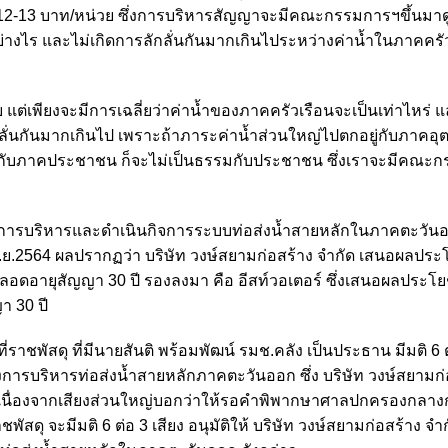
ฉลี่ย 12-13 บาท/หน่วย ซึ่งการบริหารสัญญาจะมีคณะกรรมการฯขึ้นมาด
งไร และไม่เกิดการลักลั่นกันมากเกินไประหว่างค่าน้ำในภาคครั
ย แต่เพียงจะมีการเฉลี่ยว่าค่าน้ำของภาคครัวเรือนจะเป็นเท่าไหร่ แ
ลั่นกันมากเกินไป เพราะถ้าภาระค่าน้ำส่วนใหญ่ไปตกอยู่กับภาคอ
กอยู่กับภาคประชาชน ก็จะไม่เป็นธรรมกับประชาชน ซึ่งเราจะมีคณะ
การบริหารและดำเนินกิจการระบบท่อส่งน้ำสายหลักในภาคตะวันออก
8 ก.ย.2564 ผลปรากฏว่า บริษัท วงษ์สยามก่อสร้าง จำกัด เสนอผลประ
ตลอดอายุสัญญา 30 ปี รองลงมา คือ อีสท์วอเตอร์ ซึ่งเสนอผลประโย
 30 ปี
รที่ราชพัสดุ ที่มีนายสันติ พร้อมพัฒน์ รมช.คลัง เป็นประธาน มีมติ 6 ต
รบริหารท่อส่งน้ำสายหลักภาคตะวันออก ซึ่ง บริษัท วงษ์สยามก่
ด เนื่องจากเสียงส่วนใหญ่บอกว่าให้รอคำพิพากษาศาลปกครองกลาง
สดุ จะมีมติ 6 ต่อ 3 เสียง อนุมัติให้ บริษัท วงษ์สยามก่อสร้าง จำกัด