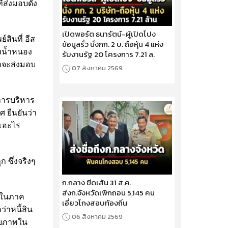
่ส่งมอบดัง
เปิดพอร์ต ธนารัตน์-ผู้เปิดโปง
์สินที่ อีส
ข้อมูลรั่ว นั่งกก. 2 บ. ถือหุ้น 4 แห่ง
่งน้ำหนอง
รับงานรัฐ 20 โครงการ 7.21 ล.
ญาจะส่งมอบ
07 สิงหาคม 2569
การบริหาร
 ยืนยันว่า
าะอะไร
ก ซึ่งจริงๆ
ก.กลาง ขีดเส้น 31 ส.ค.
ส่งก.จังหวัดเพิกถอน 5,145 คน
ักในภาค
เอี่ยวโกงสอบท้องถิ่น
่าหนี้สิน
06 สิงหาคม 2569
กยภาพใน