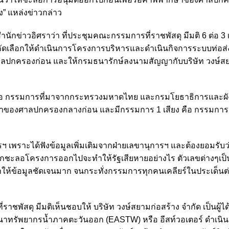
” แหล่งข่าวกล่าว
กข่าวอิศราว่า ที่ประชุมคณะกรรมการที่ราชพัสดุ มีมติ 6 ต่อ 3 เ
การคัดเลือกให้ดำเนินการโครงการบริหารและดำเนินกิจการระบบท่อส
ลปกครองก่อน และให้กรมธนารักษ์ลงนามสัญญากับบริษัท วงษ์ส
ง คือ กรรมการที่มาจากกระทรวงมหาดไทย และกรมโยธาธิการและผัง
กษาของศาลปกครองกลางก่อน และมีกรรมการ 1 เสียง คือ กรรมกา
รฯ เพราะได้ฟังข้อมูลเพิ่มเติมจากฝ่ายเลขานุการฯ และต้องยอมรับ
า หากชะลอโครงการออกไปจะทำให้รัฐเสียหายอย่างไร ตัวเลขต่างๆเป็
้เราให้ข้อมูลชัดเจนมาก จนกระทั่งกรรมการทุกคนเคลียร์ในประเด็นต
พัสดุ มีมติเห็นชอบให้ บริษัท วงษ์สยามก่อสร้าง จำกัด เป็นผู้ได
ฒนาทรัพยากรน้ำภาคตะวันออก (EASTW) หรือ อีสท์วอเตอร์ ดำเนิ