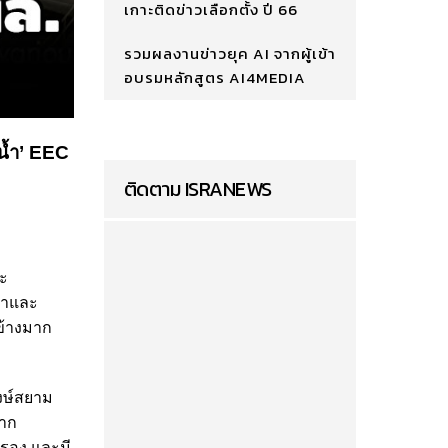
เกาะติดข่าวเลือกตั้ง ปี 66
รวมผลงานข่าวยุค AI จากผู้เข้า
อบรมหลักสูตร AI4MEDIA
งน้ำ’ EEC
ติดตาม ISRANEWS
ะ
ญญาและ
ข้างมาก
วงษ์สยาม
จาก
รอง และมี