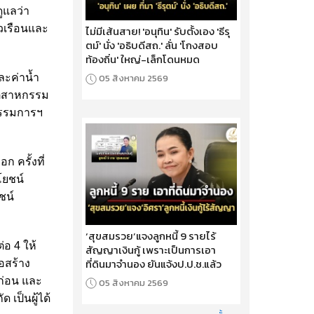
ูแลว่า
วเรือนและ
ไม่มีเส้นสาย! 'อนุทิน' รับตั้งเอง 'ธีรุ
ตม์' นั่ง 'อธิบดีสถ.' ลั่น 'โกงสอบ
ท้องถิ่น' ใหญ่-เล็กโดนหมด
ละค่าน้ำ
05 สิงหาคม 2569
ุตสาหกรรม
กรรมการฯ
 ครั้งที่
โยชน์
ชน์
‘สุขสมรวย’แจงลูกหนี้ 9 รายไร้
่อ 4 ให้
สัญญาเงินกู้ เพราะเป็นการเอา
ที่ดินมาจำนอง ยันแจ้งป.ป.ช.แล้ว
อสร้าง
ก่อน และ
05 สิงหาคม 2569
 เป็นผู้ได้