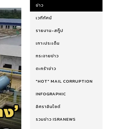
ข่าว
เวทีทัศน์
รายงาน-สกู๊ป
เกาะประเด็น
กระจายข่าว
ตะกร้าข่าว
"HOT" MAIL CORRUPTION
INFOGRAPHIC
อิศราอินไซด์
รวมข่าว ISRANEWS