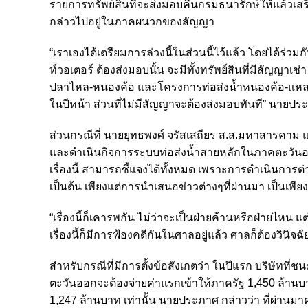
รายการทรัพย์สินที่จะส่งมอบคืนกรมธนารักษ์ให้แล้วเสร
กล่าวไปอยู่ในภาคผนวกของสัญญา
“เราเองได้เตรียมการล่วงนี้ในส่วนนี้ไว้แล้ว โดยได้ร่วมก
ท์วอเตอร์ ต้องส่งมอบนั้น จะมีทั้งทรัพย์สินที่มีสัญญ
ปลาไหล-หนองค้อ และโครงการท่อส่งน้ำหนองค้อ-แหลมฉบ
ในปีหน้า ส่วนที่ไม่มีสัญญาจะต้องส่งมอบทันที” นายปร
ส่วนกรณีที่ นายยุทธพงศ์ จรัสเสถียร ส.ส.มหาสารคาม 
และดำเนินกิจการระบบท่อส่งน้ำสายหลักในภาคตะวันออก
เรื่องนี้ สามารถชี้แจงได้ทั้งหมด เพราะการดำเนินการต
เป็นต้น เพียงแต่การนำเสนอข่าวต่างๆที่ผ่านมา เป็นเพี
“เรื่องนี้ก็เคารพกัน ไม่ว่าจะเป็นฝ่ายค้านหรือฝ่ายไหน แ
เรื่องนี้ก็มีการฟ้องคดีกันในศาลอยู่แล้ว ศาลก็ต้องวินิ
สำหรับกรณีที่มีการตั้งข้อสังเกตว่า ในปีแรก บริษัท
ตะวันออกจะต้องจ่ายค่าแรกเข้าให้ภาครัฐ 1,450 ล้านบาท
1,247 ล้านบาท เท่านั้น นายประภาศ กล่าวว่า ที่ผ่า