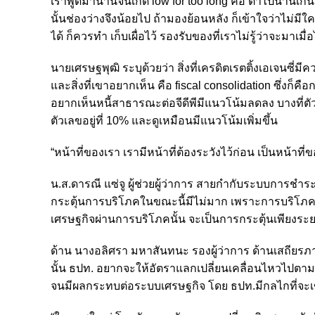
เราพูดมานานจนเกิด low for too long คือ ต่ำไปนานเกินไป
นั้นช่องว่างจึงน้อยไป ถ้ามองย้อนหลัง ก็เข้าใจว่าไม่มี
ได้ ก็ควรทำ เก็บเผื่อไว้ รองรับของที่เราไม่รู้ว่าจะมาเม
นายเศรษฐพุฒิ ระบุด้วยว่า สิ่งที่เครดิตเรตติ้งเอเจนซ
และสิ่งที่เขาอยากเห็น คือ fiscal consolidation ซึ่งก็
อยากเห็นหนี้สาธารณะต่อจีดีพีมีแนวโน้มลดลง บางที่ตัว
ตัวเลขอยู่ที่ 10% และดูเหมือนมีแนวโน้มเพิ่มขึ้น
“หน้าที่ของเรา เรามีหน้าที่ต้องระวังไว้ก่อน เป็นหน้าที่
น.ส.ดารณี แซ่จู ผู้ช่วยผู้ว่าการ สายกำกับระบบการชำระ
กระตุ้นการบริโภคในขณะนี้มีไม่มาก เพราะการบริโภคยัง
เศรษฐกิจผ่านการบริโภคนั้น จะเป็นการกระตุ้นเพียงระย
ด้าน นางอลิศรา มหาสันทนะ รองผู้ว่าการ ด้านเสถียรภา
นั้น ธปท. อยากจะให้อัตราแลกเปลี่ยนเคลื่อนไหวไปตาม
จนมีผลกระทบต่อระบบเศรษฐกิจ โดย ธปท.มีกลไกที่จะเ