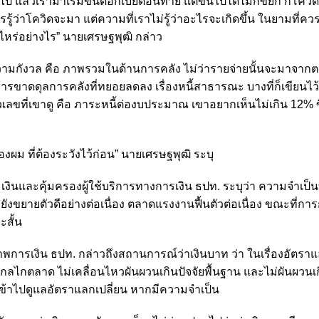
 แล้วเรามาเริ่มขึ้นดอกเบี้ยตอนท้าย แต่ขึ้นไปได้ไม่กี่ขยัก ก็โคว
ใครรู้ว่าโควิดจะมา แต่ความที่เราไม่รู้ว่าอะไรจะเกิดขึ้น ในยามที่
ื่อไหร่อย่างไร” นายเศรษฐพุฒิ กล่าว
ี่มีความกังวล คือ ภาพรวมในด้านการคลัง ไม่ว่ารายจ่ายนั้นจะมาจา
คือการขาดดุลการคลังที่ทยอยลดลง เรื่องหนี้สาธารณะ บางที่ก็เขียนไว
เลขที่เขาดู คือ ภาระหนี้ต่องบประมาณ เขาอยากเห็นไม่เกิน 12% ซึ
ของผม ที่ต้องระวังไว้ก่อน” นายเศรษฐพุฒิ ระบุ
เงินและคุ้มครองผู้ใช้บริการทางการเงิน ธปท. ระบุว่า ความจำเป็นท
ขยายตัวดีอย่างต่อเนื่อง ตลาดแรงงานฟื้นตัวต่อเนื่อง ขณะที่การ
ะสั้น
พการเงิน ธปท. กล่าวถึงสถานการณ์ว่าเงินบาท ว่า ในเรื่องอัตราแ
กลไกตลาด ไม่เคลื่อนไหวผันผวนเกินปัจจัยพื้นฐาน และไม่ผันผวนเ
ข้าไปดูแลอัตราแลกเปลี่ยน หากมีความจำเป็น