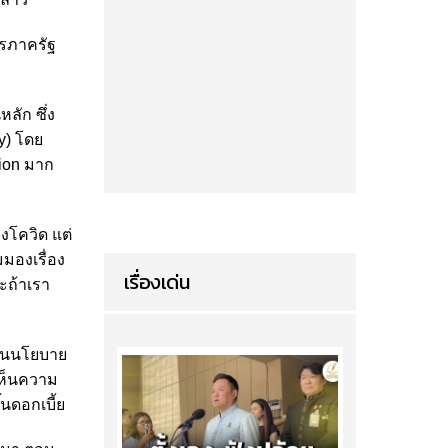
ารภาครัฐ
ลัก ซึ่ง
y) โดย
tion มาก
งโควิด แต่
มมองเรื่อง
เรื่องเด่น
ะถ้าเรา
เนินนโยบาย
่เห็นความ
้นดอกเบี้ย