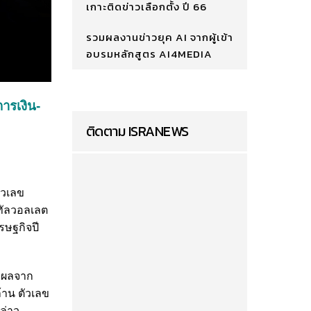
เกาะติดข่าวเลือกตั้ง ปี 66
รวมผลงานข่าวยุค AI จากผู้เข้า
อบรมหลักสูตร AI4MEDIA
การเงิน-
ติดตาม ISRANEWS
ัวเลข
ิทัลวอลเลต
รษฐกิจปี
าะผลจาก
ล้าน ตัวเลข
กล่าว