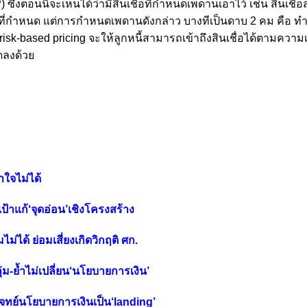
P) ซึ่งตอนนี้จะเห็นได้ว่ามีสินเชื่อที่กำหนดเพดานเอาไว้ เช่น สินเชื่
่กำหนด แต่การกำหนดเพดานดังกล่าว บางทีเป็นดาบ 2 คม คือ ทำให
ง risk-based pricing จะให้ลูกหนี้สามารถเข้าถึงสินเชื่อได้ตามความเ
ลดลงด้วย
าใจไม่ได้
้เป้าแก้‘จุดอ่อน’เชิงโครงสร้าง
มไม่ได้ ย่อมเสี่ยงเกิดวิกฤติ ศก.
ุ่ม-ย้ำไม่เปลี่ยน‘นโยบายการเงิน’
ยนโจทย์นโยบายการเงินเป็น‘landing’