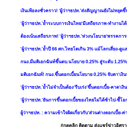
เงินเฟ้อลงชั่วคราว! ‘ผู้ว่าฯธปท.’ส่งสัญญาณยังไม่หยุดขึ้
‘ผู้ว่าฯธปท.’ย้ำระบบการเงินไทย‘มีเสถียรภาพ-ทำงานได้ด
ต้องเน้นเสถียรภาพ! ‘ผู้ว่าฯธปท.’ห่วงนโยบาย‘พรรคการเม
‘ผู้ว่าฯธปท.’ย้ำปี 66 ศก.ไทยโตเกิน 3% แม้โลกเสี่ยง-ดูแล
กนง.มีมติเอกฉันท์ขึ้นดบ.นโยบาย 0.25% สู่ระดับ 1.2
มติเอกฉันท์! กนง.ขึ้นดอกเบี้ยนโยบาย 0.25% จับตา‘เงินบ
‘ผู้ว่าฯธปท.’ย้ำไม่จำเป็นต้อง‘รีบเร่ง’ขึ้นดอกเบี้ย-คาด‘เง
‘ผู้ว่าฯธปท.’ยันการขึ้นดอกเบี้ยของไทยไม่ได้ช้าไป-ชี้โ
ผู้ว่าฯธปท. : ความเข้าใจผิดเกี่ยวกับ‘ส่วนต่างดอกเบี้ย-ค
#กดคลิก ติดตาม ส่งแชร์ข่าวอิศรา ได