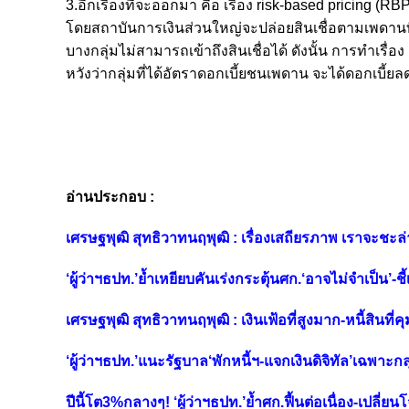
3.อีกเรื่องที่จะออกมา คือ เรื่อง risk-based pricing (RB
โดยสถาบันการเงินส่วนใหญ่จะปล่อยสินเชื่อตามเพดานที
บางกลุ่มไม่สามารถเข้าถึงสินเชื่อได้ ดังนั้น การทำเรื่อ
หวังว่ากลุ่มที่ได้อัตราดอกเบี้ยชนเพดาน จะได้ดอกเบี้ย
อ่านประกอบ :
เศรษฐพุฒิ สุทธิวาทนฤพุฒิ : เรื่องเสถียรภาพ เราจะชะล่
‘ผู้ว่าฯธปท.’ย้ำเหยียบคันเร่งกระตุ้นศก.‘อาจไม่จำเป็น’-ชี
เศรษฐพุฒิ สุทธิวาทนฤพุฒิ : เงินเฟ้อที่สูงมาก-หนี้สินที่คุ
‘ผู้ว่าฯธปท.’แนะรัฐบาล‘พักหนี้ฯ-แจกเงินดิจิทัล’เฉพาะกล
ปีนี้โต3%กลางๆ! ‘ผู้ว่าฯธปท.’ย้ำศก.ฟื้นต่อเนื่อง-เปลี่