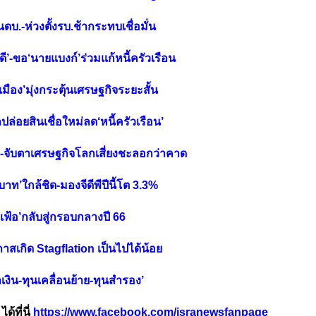
นดบ.-ห่วงตั้งรบ.ช้ากระทบเชื่อมั่น
ี’-ขอ‘นายแบงก์’ร่วมแก้หนี้ครัวเรือน
ือง’มุ่งกระตุ้นเศรษฐกิจระยะสั้น
ปล่อยสินเชื่อใหม่ลด‘หนี้ครัวเรือน’
5%-จับตาเศรษฐกิจโลกเสี่ยงชะลอกว่าคาด
าท’ใกล้ชิด-มองจีดีพีปีนี้โต 3.3%
ินเฟ้อ’กลับสู่กรอบกลางปี 66
อกาสเกิด Stagflation เป็นไปได้น้อย
่าเงิน-ทุนเคลื่อนย้าย-ทุนสำรอง’
้ที่นี่
https://www.facebook.com/isranewsfanpage