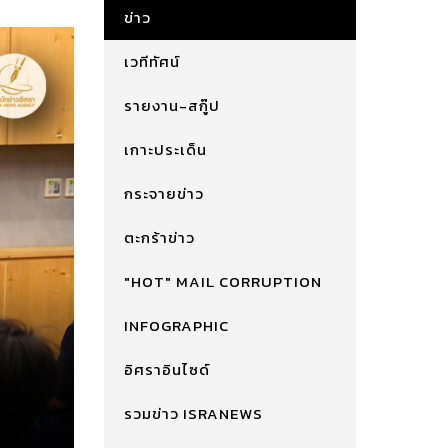
ข่าว
เวทีทัศน์
รายงาน-สกู๊ป
เกาะประเด็น
กระจายข่าว
ตะกร้าข่าว
"HOT" MAIL CORRUPTION
INFOGRAPHIC
อิศราอินไซด์
รวมข่าว ISRANEWS