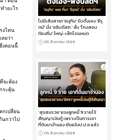
ิดมา ตอน
ควรทำอะไร
ไม่มีเส้นสาย! 'อนุทิน' รับตั้งเอง 'ธีรุ
ตม์' นั่ง 'อธิบดีสถ.' ลั่น 'โกงสอบ
กตรงไหน
ท้องถิ่น' ใหญ่-เล็กโดนหมด
้เลยว่า
05 สิงหาคม 2569
่งตอนนี้
ี่จะต้อง
กระตุ้น
‘สุขสมรวย’แจงลูกหนี้ 9 รายไร้
ลกเปลี่ยน
สัญญาเงินกู้ เพราะเป็นการเอา
กินกว่าไป
ที่ดินมาจำนอง ยันแจ้งป.ป.ช.แล้ว
05 สิงหาคม 2569