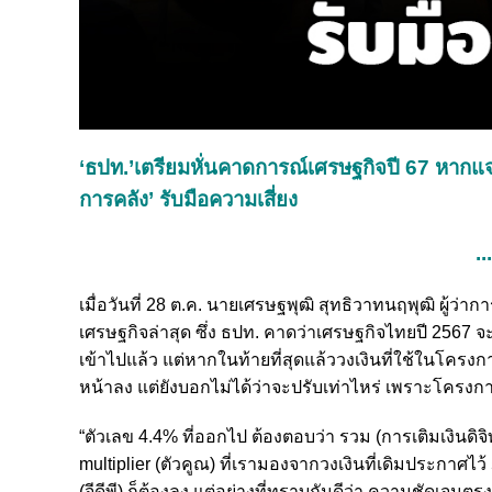
‘ธปท.’เตรียมหั่นคาดการณ์เศรษฐกิจปี 67 หากแจก 
การคลัง’ รับมือความเสี่ยง
..
เมื่อวันที่ 28 ต.ค. นายเศรษฐพุฒิ สุทธิวาทนฤพุฒิ ผู
เศรษฐกิจล่าสุด ซึ่ง ธปท. คาดว่าเศรษฐกิจไทยปี 2567 จ
เข้าไปแล้ว แต่หากในท้ายที่สุดแล้ววงเงินที่ใช้ในโคร
หน้าลง แต่ยังบอกไม่ได้ว่าจะปรับเท่าไหร่ เพราะโครงกา
“ตัวเลข 4.4% ที่ออกไป ต้องตอบว่า รวม (การเติมเงินดิ
multiplier (ตัวคูณ) ที่เรามองจากวงเงินที่เดิมประกาศไว
(จีดีพี) ก็ต้องลง แต่อย่างที่ทราบกันดีว่า ความชัดเจนตรง