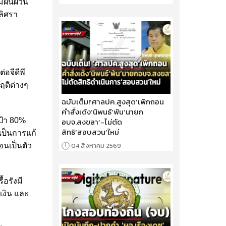
ามผันผวน
ลิศรา
อจีดีพี
กฤติต่างๆ
ฉบับเต็ม!‘ศาลปค.สูงสุด’เพิกถอน
คำสั่งเด้ง‘นิพนธ์’พ้น‘นายก
ป้า 80%
อบจ.สงขลา’-ไม่ตัด
สิทธิ‘สอบสวน’ใหม่
งเป็นการแก้
04 สิงหาคม 2569
อนเป็นตัว
้อรังมี
รเงิน และ