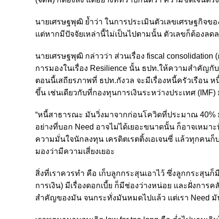
นายเศรษฐพุฒิ ย้ำว่า ในการประเมินตัวเลขเศรษฐกิจขอ
แต่หากมีปัจจัยเหล่านี้ไม่เป็นไปตามนั้น ตัวเลขก็ต้องลด
นายเศรษฐพุฒิ กล่าวว่า ส่วนเรื่อง fiscal consolidation
การมองในเรื่อง Resilience นั้น ธปท.ให้ความสำคัญกับเ
ตอนนี้เสถียรภาพที่ ธปท.กังวล จะมีเรื่องหนี้ครัวเรือ
ขึ้น เช่นเดียวกับที่กองทุนการเงินระหว่างประเทศ (IMF)
“หนี้สาธารณะ มันวิ่งมาจากก่อนโควิดที่ประมาณ 40% ม
อย่างที่บอก Need อาจไม่ได้เยอะขนาดนั้น ก็อาจเหมาะที่
ความมั่นใจนักลงทุน เครดิตเรตติ้งเอเจนซี่ แล้วทุกคนก็
มองว่ามีความเสี่ยงเยอะ
สิ่งที่เราควรทำ คือ เก็บลูกกระสุนเอาไว้ ซึ่งลูกกระสุ
การเงิน) มีเรื่องดอกเบี้ย ก็มีช่องว่างหน่อย และฝั่งการ
สำคัญของมัน จนกระทั่งมันหมดไปแล้ว แต่เรา Need มัน เช