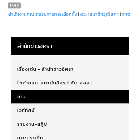
TAGS
สำนักงานคณะกรรมการการเลือกตั้ง
|
สว.
|
สมาชิกวุฒิสภา
|
กกต.
สำนักข่าวอิศรา
เรื่องเด่น - สำนักข่าวอิศรา
ไขคำตอบ 'สถาบันอิศรา' กับ 'สสส.'
ข่าว
เวทีทัศน์
รายงาน-สกู๊ป
เกาะประเด็น