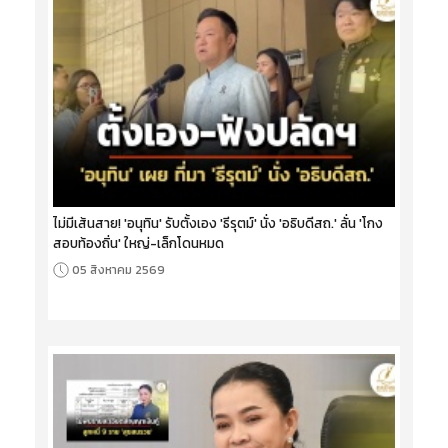
ไม่มีเส้นสาย! 'อนุทิน' รับตั้งเอง 'ธีรุตม์' นั่ง 'อธิบดีสถ.' ลั่น 'โกง
สอบท้องถิ่น' ใหญ่-เล็กโดนหมด
05 สิงหาคม 2569