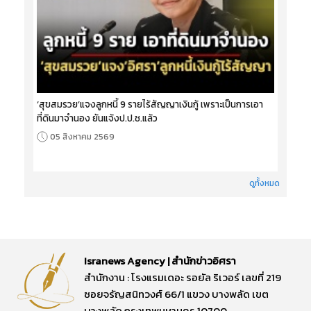
‘สุขสมรวย’แจงลูกหนี้ 9 รายไร้สัญญาเงินกู้ เพราะเป็นการเอา
ที่ดินมาจำนอง ยันแจ้งป.ป.ช.แล้ว
05 สิงหาคม 2569
ดูทั้งหมด
Isranews Agency | สำนักข่าวอิศรา
สำนักงาน : โรงแรมเดอะ รอยัล ริเวอร์ เลขที่ 219
ซอยจรัญสนิทวงศ์ 66/1 แขวง บางพลัด เขต
บางพลัด กรุงเทพมหานคร 10700