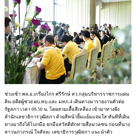
ช่วงเช้า พล.อ.เกรียงไกร ศรีรักษ์ สว.กลุ่มบริหารราชการแผ่น
ดิน อดีตผู้ช่วย ผบ.ทบ.และ มทภ.4 เดินทางมารายงานตัวต่อ
รัฐสภา เวลา 09.50 น. โดยสวมเสื้อสีเหลือง เข้ามาทางฝั่ง
สำนักเลขาธิการวุฒิสภา ด้วยสีหน้ายิ้มแย้มแจ่มใส ทันทีที่เดิน
ทางมาถึงได้โบกมือ ยกมือสวัสดีทักทายสื่อมวลชน ก่อนที่นาง
สาวนภาภรณ์ ใจสัจจะ เลขาธิการวุฒิสภา แนะนำตัว