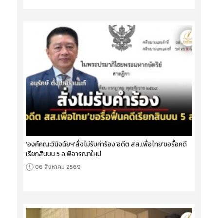
‘องค์คณะวินิจฉัยฯ’สั่งไม่รับคำร้อง‘อดีต สส.เพื่อไทย’ขอรื้อคดี
เรียกสินบน 5 ล.พิจารณาใหม่
06 สิงหาคม 2569