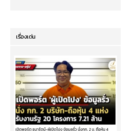
เรื่องเด่น
เปิดพอร์ต ธนารัตน์-ผู้เปิดโปง ข้อมูลรั่ว นั่งกก. 2 บ. ถือหุ้น 4