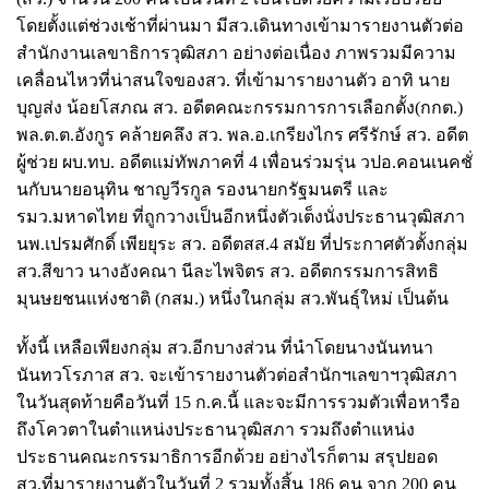
โดยตั้งแต่ช่วงเช้าที่ผ่านมา มีสว.เดินทางเข้ามารายงานตัวต่อ
สำนักงานเลขาธิการวุฒิสภา อย่างต่อเนื่อง ภาพรวมมีความ
เคลื่อนไหวที่น่าสนใจของสว. ที่เข้ามารายงานตัว อาทิ นาย
บุญส่ง น้อยโสภณ สว. อดีตคณะกรรมการการเลือกตั้ง(กกต.)
พล.ต.ต.อังกูร คล้ายคลึง สว. พล.อ.เกรียงไกร ศรีรักษ์ สว. อดีต
ผู้ช่วย ผบ.ทบ. อดีตแม่ทัพภาคที่ 4 เพื่อนร่วมรุ่น วปอ.คอนเนคชั่
นกับนายอนุทิน ชาญวีรกูล รองนายกรัฐมนตรี และ
รมว.มหาดไทย ที่ถูกวางเป็นอีกหนึ่งตัวเต็งนั่งประธานวุฒิสภา
นพ.เปรมศักดิ์ เพียยุระ สว. อดีตสส.4 สมัย ที่ประกาศตัวตั้งกลุ่ม
สว.สีขาว นางอังคณา นีละไพจิตร สว. อดีตกรรมการสิทธิ
มุนษยชนแห่งชาติ (กสม.) หนึ่งในกลุ่ม สว.พันธุ์ใหม่ เป็นต้น
ทั้งนี้ เหลือเพียงกลุ่ม สว.อีกบางส่วน ที่นำโดยนางนันทนา
นันทวโรภาส สว. จะเข้ารายงานตัวต่อสำนักฯเลขาฯวุฒิสภา
ในวันสุดท้ายคือวันที่ 15 ก.ค.นี้ และจะมีการรวมตัวเพื่อหารือ
ถึงโควตาในตำแหน่งประธานวุฒิสภา รวมถึงตำแหน่ง
ประธานคณะกรรมาธิการอีกด้วย อย่างไรก็ตาม สรุปยอด
สว.ที่มารายงานตัวในวันที่ 2 รวมทั้งสิ้น 186 คน จาก 200 คน