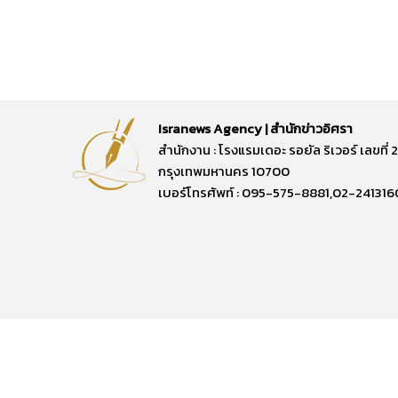
Isranews Agency | สำนักข่าวอิศรา
สำนักงาน : โรงแรมเดอะ รอยัล ริเวอร์ เลขท
กรุงเทพมหานคร 10700
เบอร์โทรศัพท์ : 095-575-8881,02-241316