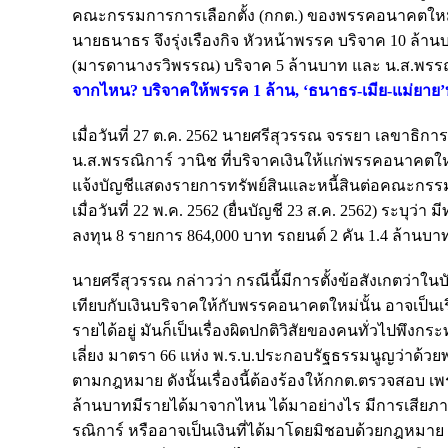
คณะกรรมการการเลือกตั้ง (กกต.) ของพรรคอนาคตใหม่ ระ
นายธนาธร จึงรุ่งเรืองกิจ หัวหน้าพรรค บริจาค 10 ล้าน
(มารดานางรวิพรรณ) บริจาค 5 ล้านบาท และ น.ส.พรรณิ
จากไหน? บริจาคให้พรรค 1 ล้าน
,
‘ธนาธร-เมีย-แม่ยาย’บ
เมื่อวันที่ 27 ต.ค. 2562 นายศรีสุวรรณ จรรยา เลขาธิ
น.ส.พรรณิการ์ วานิช ที่บริจาคเงินให้แก่พรรคอนาคตใหม่ 
แจ้งบัญชีแสดงรายการทรัพย์สินและหนี้สินต่อคณะกรรม
เมื่อวันที่ 22 พ.ค. 2562 (ยื่นบัญชี 23 ส.ค. 2562) ระบุว่า
ลงทุน 8 รายการ 864,000 บาท รถยนต์ 2 คัน 1.4 ล้านบาท
นายศรีสุวรรณ กล่าวว่า กรณีนี้มีการตั้งข้อสังเกตว่าในบั
เทียบกับเงินบริจาคให้กับพรรคอนาคตใหม่นั้น อาจเป็นเรื่
รายได้อยู่ มันก็เป็นเรื่องผิดปกติวิสัยของคนทั่วไปพ
เลี่ยง มาตรา 66 แห่ง พ.ร.บ.ประกอบรัฐธรรมนูญว่าด้วยพรร
ตามกฎหมาย ดังนั้น
เรื่องนี้ต้องร้องให้กกต.ตรวจสอบ เ
ล้านบาทมีรายได้มาจากไหน ได้มาอย่างไร มีการเสียภา
รณิการ์ หรืออาจเป็นเงินที่ได้มาโดยมิชอบด้วยกฎหม