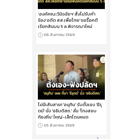
‘องค์คณะวินิจฉัยฯ’สั่งไม่รับคำ
ร้อง‘อดีต สส.เพื่อไทย’ขอรื้อคดี
เรียกสินบน 5 ล.พิจารณาใหม่
06 สิงหาคม 2569
ไม่มีเส้นสาย! 'อนุทิน' รับตั้งเอง 'ธีรุ
ตม์' นั่ง 'อธิบดีสถ.' ลั่น 'โกงสอบ
ท้องถิ่น' ใหญ่-เล็กโดนหมด
05 สิงหาคม 2569