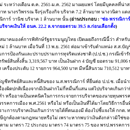
หว่างเดือน ต.ค. 2561-ม.ค. 2562 มาเผยแพร่ โดยมีบุคคลที่น่าส
บาท นางรวิพรรณ จึงรุ่งเรืองกิจ บริจาค 7.2 ล้านบาท นางวนิดา แด
การ์ วานิช บริจาค 1 ล้านบาท นั้น
(อ่านประกอบ :
‘ช่อ-พรรณิการ์
ริจาคเงินให้ อนค. 22.2 ล.จากยอดรวม 39.5 ล.ก่อนเลือกตั้
ง
)
การสมาคมองค์การพิทักษ์รัฐธรรมนูญไทย เปิดเผยถึงกรณีนี้ว่า สำหร
1 ล้านบาท เมื่อวันที่ 13 พ.ย. 2561 ต่อมาเข้ารับตำแหน่ง ส.ส.บัญช
การป้องกันและปราบปรามการทุจริตแห่งชาติ (ป.ป.ช.) กรณีเข้าร
 มีทรัพย์สินทั้งสิ้น 3,319,567 บาท เป็นเงินฝาก 4 บัญชี ยอดรวม 91,006
 เครื่องประดับ 12 รายการ 964,500 บาท มีหนี้สินรวม 710,512 บาทน
ญชีทรัพย์สินและหนี้สินของ น.ส.พรรณิการ์ ที่ยื่นต่อ ป.ป.ช. เมื่อน
องผิดปกติเนื่องจากมีเงินฝากไม่กี่หมื่นกี่แสน แต่ไปบริจาคเกินกว่าท
ึงกระทำ หรืออาจเป็นเทคนิคในการกระจายการบริจาคของนายทุนพรรคตั
คการเมือง พ.ศ.2561 หรือไม่ หรือเป็นเงินที่ได้มาโดยวิธีการอื่นที
พราะการบริจาคเงินเกินกว่ารายได้ที่ตนเองมี ต้องไปชี้แจงให้ กกต. 
ษีถูกต้องตามกฎหมายหรือไม่ เพราะหากพบว่าเงินดังกล่าวมิใช่ขอ
าย ตาม มาตรา 72 ประกอบ มาตรา 74 มาตรา 75 ของ พรป.พรรคการ