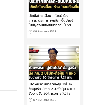
เช็กชื่อใครเลื่อน - (โกง) ร่วง!
'กสถ.' ประกาศยกเลิก-ขึ้นบัญชี
ใหม่ผู้สอบแข่งขันท้องถิ่นปี 68
08 สิงหาคม 2569
เปิดพอร์ต ธนารัตน์-ผู้เปิดโปง
ข้อมูลรั่ว นั่งกก. 2 บ. ถือหุ้น 4 แห่ง
รับงานรัฐ 20 โครงการ 7.21 ล.
07 สิงหาคม 2569