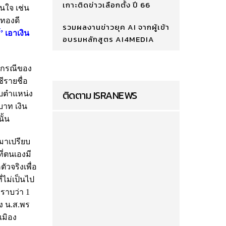
เกาะติดข่าวเลือกตั้ง ปี 66
นใจ เช่น
งทองดี
รวมผลงานข่าวยุค AI จากผู้เข้า
’ เอาเงิน
อบรมหลักสูตร AI4MEDIA
ับกรณีของ
ีรายชื่อ
ติดตาม ISRANEWS
ับตำแหน่ง
 บาท เงิน
ั้น
ำมาเปรียบ
ี่ตนเองมี
วจริงเพื่อ
่ไม่เป็นไป
ทราบว่า 1
ง น.ส.พร
เมิอง