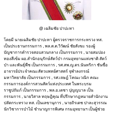
@ เฉลิมชัย ปาปะทา
โดยมี นายเฉลิมชัย ปาปะทา ผู้ตรวจราชการกระทรวง ทส.
เป็นประธานกรรมการ , พล.ต.ต.วิวัฒน์ ชัยสังฆะ รองผู้
บัญชาการตำรวจสอบสวนกลาง เป็นกรรมการ , นายสมปอง
ทองสีเข้ม ผอ.สำนักอนุรักษ์สัตว์ป่า กรมอุทยานแห่งชาติ สัตว์
ป่า และพันธุ์พืช เป็นกรรมการ , รศ.สพ.ญ.ดร.นันทริกา ชันซื่อ
อาจารย์ประจำคณะสัตวแพทย์ศาสตร์ จุฬาลงกรณ์
มหาวิทยาลัย เป็นกรรมการ , รศ.เจษฎ์ โทณะวณิก คณะ
กรรมการองค์การสวนสัตว์แห่งประเทศ ในพระบรม
ราชูปถัมภ์ เป็นกรรมการ , พล.อ.เดชา ปุญญบาล เป็น
กรรมการ , นายวิสาล ทฤษฎิคุณ ที่ปรึกษากฎหมายสำนักงาน
ปลัดกระทรวง ทส. เป็นเลขานุการ , นายถิรเดช ปาละสุวรรณ
นักวิชาการป่าไม้ ชำนาญการพิเศษ กรมอุทยานฯ เป็นผู้ช่วย