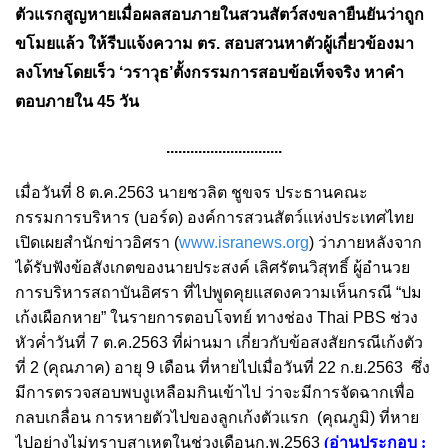
ตัวแรกสูญหายเมื่อผลสอบภายในสวนสัตว์สงขลายืนยันว่าถูก
ขโมยแล้ว ให้รีบแจ้งความ ตร. สอบสวนหาตัวผู้เกี่ยวข้องมา
ลงโทษโดยเร็ว ‘วราวุธ’ตั้งกรรมการสอบข้อเท็จจริง หาคำ
ตอบภายใน 45 วัน
.............................
เมื่อวันที่ 8 ต.ค.2563 นายชวลิต ชูขจร ประธานคณะ
กรรมการบริหาร (บอร์ด) องค์การสวนสัตว์แห่งประเทศไทย
เปิดเผยสำนักข่าวอิศรา (
www.isranews.org
) ว่าภายหลังจาก
ได้รับฟังข้อสังเกตของนายประสงค์ เลิศรัตนวิสุทธิ์ ผู้อำนวย
การบริหารสถาบันอิศรา ที่ไปพูดคุยแสดงความเห็นกรณี “ปม
เก้งเผือกหาย” ในรายการตอบโจทย์ ทางช่อง Thai PBS ช่วง
หัวค่ำวันที่ 7 ต.ค.2563 ที่ผ่านมา เกี่ยวกับข้อสงสัยกรณีเก้งตัว
ที่ 2 (คุณภาค) อายุ 9 เดือน ที่หายไปเมื่อวันที่ 22 ก.ย.2563 ซึ่ง
มีการตรวจสอบพบงูเหลือมกินเข้าไป ว่าจะมีการจัดฉากเพื่อ
กลบเกลื่อน การหายตัวไปของลูกเก้งตัวแรก (คุณภูมิ) ที่หาย
ไปอย่างไม่ทราบสาเหตุในช่วงเดือนก.พ.2563
(อ่านประกอบ :