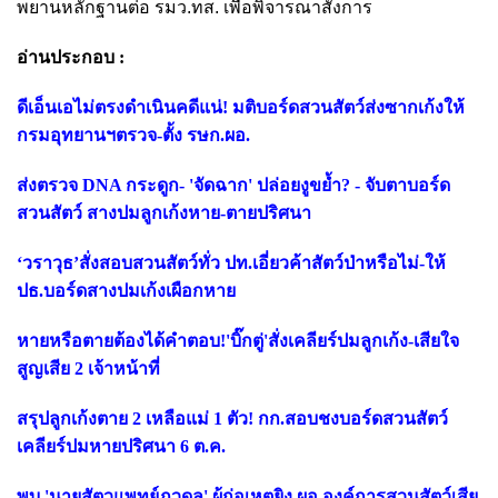
พยานหลักฐานต่อ รมว.ทส. เพื่อพิจารณาสั่งการ
อ่านประกอบ :
ดีเอ็นเอไม่ตรงดำเนินคดีแน่! มติบอร์ดสวนสัตว์ส่งซากเก้งให้
กรมอุทยานฯตรวจ-ตั้ง รษก.ผอ.
ส่งตรวจ DNA กระดูก- 'จัดฉาก' ปล่อยงูขย้ำ? - จับตาบอร์ด
สวนสัตว์ สางปมลูกเก้งหาย-ตายปริศนา
‘วราวุธ’สั่งสอบสวนสัตว์ทั่ว ปท.เอี่ยวค้าสัตว์ป่าหรือไม่-ให้
ปธ.บอร์ดสางปมเก้งเผือกหาย
หายหรือตายต้องได้คำตอบ!'บิ๊กตู่'สั่งเคลียร์ปมลูกเก้ง-เสียใจ
สูญเสีย 2 เจ้าหน้าที่
สรุปลูกเก้งตาย 2 เหลือแม่ 1 ตัว! กก.สอบชงบอร์ดสวนสัตว์
เคลียร์ปมหายปริศนา 6 ต.ค.
พบ 'นายสัตวแพทย์ภูวดล' ผู้ก่อเหตุยิง ผอ.องค์การสวนสัตว์เสีย