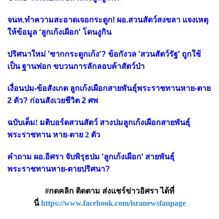
จนท.ทำความสะอาดเจอกระดูก! ผอ.สวนสัตว์สงขลา แจงเหตุ
ให้ข้อมูล 'ลูกเก้งเผือก' โดนงูกิน
ปริศนาใหม่ 'ซากกระดูกเก้ง'? ข้อกังวล 'สวนสัตว์รัฐ' ถูกใช้
เป็น ฐานฟอก ขบวนการลักลอบค้าสัตว์ป่า
เงื่อนปม-ข้อสังเกต ลูกเก้งเผือกสายพันธุ์พระราชทานหาย-ตาย
2 ตัว? ก่อนสังเวยชีวิต 2 ศพ
ฉบับเต็ม! มติบอร์ดสวนสัตว์ สางปมลูกเก้งเผือกสายพันธุ์
พระราชทาน หาย-ตาย 2 ตัว
คำถาม ผอ.อิศรา จับพิรุธปม 'ลูกเก้งเผือก' สายพันธุ์
พระราชทานหาย-ตายปริศนา?
#กดคลิก ติดตาม ส่งแชร์ข่าวอิศรา ได้ที่
นี่
https://www.facebook.com/isranewsfanpage