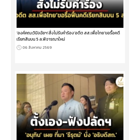
‘องค์คณะวินิจฉัยฯ’สั่งไม่รับคำร้อง‘อดีต สส.เพื่อไทย’ขอรื้อคดี
เรียกสินบน 5 ล.พิจารณาใหม่
06 สิงหาคม 2569