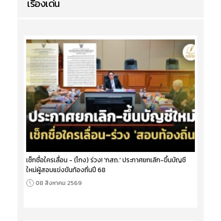
เรื่องเด่น
เช็กชื่อใครเลื่อน - (โกง) ร่วง! 'กสถ.' ประกาศยกเลิก-ขึ้นบัญชี
ใหม่ผู้สอบแข่งขันท้องถิ่นปี 68
08 สิงหาคม 2569