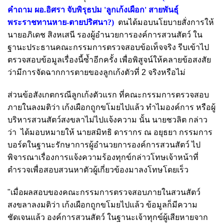
คำถาม ผอ.อิศรา จับพิรุธปม 'ลูกเก้งเผือก' สายพันธุ์
พระราชทานหาย-ตายปริศนา?
)
ตนได้มอบนโยบายสั่งการให้
นายอภิเดช สิงหเสนี รองผู้อำนวยการองค์การสวนสัตว์ ใน
ฐานะประธานคณะกรรมการตรวจสอบข้อเท็จจริง รีบเข้าไป
ตรวจสอบข้อมูลเรื่องนี้ซ้ำอีกครั้ง เพื่อพิสูจน์ให้คลายข้อสงสัย
ว่ามีการจัดฉากการตายของลูกเก้งตัวที่ 2 จริงหรือไม่
ส่วนข้อสังเกตกรณีลูกเก้งตัวแรก ที่คณะกรรมการตรวจสอบ
ภายในลงมติว่า เก้งเผือกถูกขโมยไปแล้ว ทำไมองค์การ หรือผู้
บริหารสวนสัตว์สงขลาไม่ไปแจ้งความ นั้น
นายชวลิต กล่าว
ว่า
ได้มอบหมายให้ นายสมิทธิ ดารากร ณ อยุธยา กรรมการ
บอร์ดในฐานะรักษาการผู้อำนวยการองค์การสวนสัตว์ ไป
พิจารณาเรื่องการแจ้งความร้องทุกข์กล่าวโทษเจ้าหน้าที่
ตำรวจเพื่อสอบสวนหาตัวผู้เกี่ยวข้องมาลงโทษโดยเร็ว
"เมื่อผลสอบของคณะกรรมการตรวจสอบภายในสวนสัตว์
สงขลาลงมติว่า เก้งเผือกถูกขโมยไปแล้ว ข้อมูลก็มีความ
ชัดเจนแล้ว องค์การสวนสัตว์ ในฐานะเจ้าทุกข์ผู้เสียหายจาก