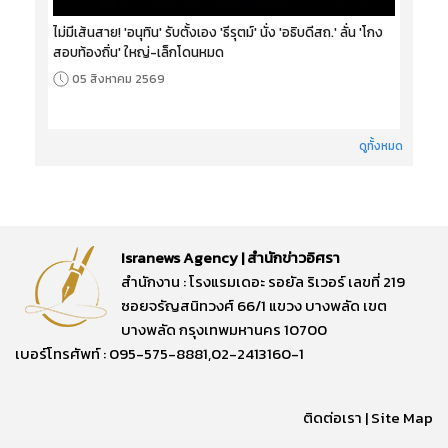
ไม่มีเส้นสาย! 'อนุทิน' รับตั้งเอง 'ธีรุตม์' นั่ง 'อธิบดีสถ.' ลั่น 'โกง
สอบท้องถิ่น' ใหญ่-เล็กโดนหมด
05 สิงหาคม 2569
ดูทั้งหมด
Isranews Agency | สำนักข่าวอิศรา
สำนักงาน : โรงแรมเดอะ รอยัล ริเวอร์ เลขที่ 219
ซอยจรัญสนิทวงศ์ 66/1 แขวง บางพลัด เขต
บางพลัด กรุงเทพมหานคร 10700
เบอร์โทรศัพท์ : 095-575-8881,02-2413160-1
ติดต่อเรา
|
Site Map