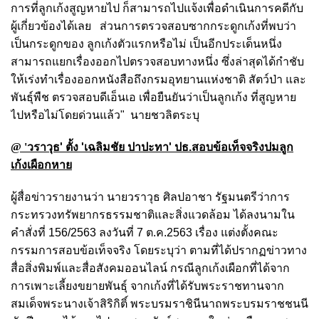
การที่ลูกเก้งสูญหายไป ก็สามารถไปแจ้งเพื่อดำเนินการคดีกับ
ผู้เกี่ยวข้องได้เลย
ส่วนการตรวจสอบซากกระดูกเก้งที่พบว่า
เป็นกระดูกของ ลูกเก้งตัวแรกหรือไม่ เป็นอีกประเด็นหนึ่ง
สามารถแยกเรื่องออกไปตรวจสอบทางหนึ่ง ซึ่งล่าสุดได้กำชับ
ให้เร่งทำเรื่องออกหนังสือถึงกรมอุทยานแห่งชาติ สัตว์ป่า และ
พันธุ์พืช ตรวจสอบดีเอ็นเอ เพื่อยืนยันว่าเป็นลูกเก้ง ที่สูญหาย
ไปหรือไม่โดยด่วนแล้ว"
นายชวลิตระบุ
@ '
วราวุธ' ตั้ง '
เฉลิมชัย ปาปะทา' ปธ.สอบข้อเท็จจริงปม
ลูก
เก้งเผือกหาย
ผู้สื่อข่าวรายงานว่า นายวราวุธ ศิลปอาชา รัฐมนตรีว่าการ
กระทรวงทรัพยากรธรรมชาติและสิ่งแวดล้อม ได้ลงนามใน
คำสั่งที่ 156/2563 ลงวันที่ 7 ต.ค.2563 เรื่อง แต่งตั้งคณะ
กรรมการสอบข้อเท็จจริง โดยระบุว่า ตามที่ได้ปรากฏข่าวทาง
สื่อสิ่งพิมพ์และสื่อสังคมออนไลน์ กรณีลูกเก้งเผือกที่ได้จาก
การเพาะเลี้ยงขยายพันธุ์ จากเก้งที่ได้รับพระราชทานจาก
สมเด็จพระนางเจ้าสิริกิติ์ พระบรมราชินีนาถพระบรมราชชนนี