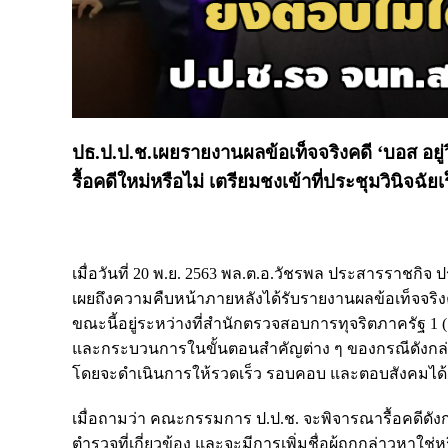
ปธ.ป.ป.ช.เผยรายงานผลข้อเท็จจริงคดี ‘บอส อยู่
รื้อคดีใหม่หรือไม่ เตรียมชงเข้าที่ประชุมวินิจฉัยเร็
เมื่อวันที่ 20 พ.ย. 2563 พล.ต.อ.วัชรพล ประสารราชก
เผยถึงความคืบหน้าภายหลังได้รับรายงานผลข้อเท็จจริ
ขณะนี้อยู่ระหว่างที่สำนักตรวจสอบการทุจริตภาครัฐ 1 
และกระบวนการในขั้นตอนสำคัญต่าง ๆ ของกรณีดังกล่าว
โดยจะดำเนินการให้รวดเร็ว รอบคอบ และตอบสังคมได้
เมื่อถามว่า คณะกรรมการ ป.ป.ช. จะพิจารณารื้อคดีดังกล
ตำรวจที่เกี่ยวข้อง และจะมีการเพิ่มชื่อผู้ถูกกล่าวหาใช่