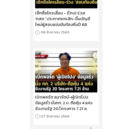
เช็กชื่อใครเลื่อน - (โกง) ร่วง!
'กสถ.' ประกาศยกเลิก-ขึ้นบัญชี
ใหม่ผู้สอบแข่งขันท้องถิ่นปี 68
08 สิงหาคม 2569
เปิดพอร์ต ธนารัตน์-ผู้เปิดโปง
ข้อมูลรั่ว นั่งกก. 2 บ. ถือหุ้น 4 แห่ง
รับงานรัฐ 20 โครงการ 7.21 ล.
07 สิงหาคม 2569