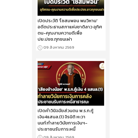
เปิดประวัติ 'ไซสมพอน พมวิหาน'
อดีตประธานสภาแห่งชาติลาว อุทิศ
ตน-คุณงามความดีเพื่อ
ปย.ปชช.ทุกชนเผ่า
09 สิงหาคม 2569
เปิดคำวินิจฉัยส่วนตน พ.ร.ก.กู้
เงิน4แสนล.(1) จิรนิติ หะวา
นนท์:ทำลายวินัยการเงินฯ-
ประชาชนรับภาระหนี้
09 สิงหาคม 2569