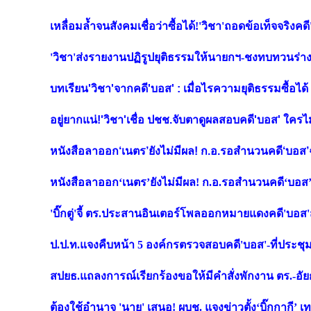
เหลื่อมล้ำจนสังคมเชื่อว่าซื้อได้!'วิชา'ถอดข้อเท็จจริง
'วิชา'ส่งรายงานปฏิรูปยุติธรรมให้นายกฯ-ชงทบทวนร่าง 
บทเรียน'วิชา'จากคดี'บอส' : เมื่อไรความยุติธรรมซื้อได้ 
อยู่ยากแน่!'วิชา'เชื่อ ปชช.จับตาดูผลสอบคดี'บอส' ใค
หนังสือลาออก‘เนตร’ยังไม่มีผล! ก.อ.รอสำนวนคดี‘บอส’ฉบ
หนังสือลาออก‘เนตร’ยังไม่มีผล! ก.อ.รอสำนวนคดี‘บอส’ฉบ
'บิ๊กตู่'จี้ ตร.ประสานอินเตอร์โพลออกหมายแดงคดี'บอส
ป.ป.ท.แจงคืบหน้า 5 องค์กรตรวจสอบคดี'บอส'-ที่ประชุม
สปยธ.แถลงการณ์เรียกร้องขอให้มีคำสั่งพักงาน ตร.-อัยก
ต้องใช้อำนาจ 'นาย' เสนอ! ผบช. แจงข่าวตั้ง‘บิ๊กกากี’ เท