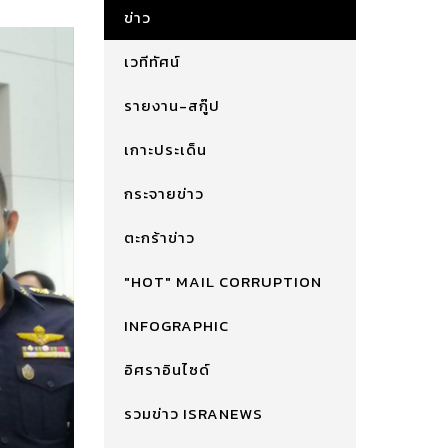
ข่าว
เวทีทัศน์
รายงาน-สกู๊ป
เกาะประเด็น
กระจายข่าว
ตะกร้าข่าว
"HOT" MAIL CORRUPTION
INFOGRAPHIC
อิศราอินไซด์
รวมข่าว ISRANEWS