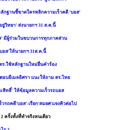
งัดหลักฐานชี้ขาดใครพลิกความเร็วคดี 'บอส'
ู่วิทยา' ส่งนายกฯ 31 ส.ค.นี้
'บอส' มีผู้ร่วมในขบวนการทุกภาคส่วน
'บอส'ให้นายกฯ 31ส.ค.นี้
 ตร.ใช้หลักฐานใหม่ยื่นคำร้อง
 ตอบอีเมลอิศรา แนะให้ถาม ตร.ไทย
ะสิทธิ์' ให้ข้อมูลความเร็วรถบอส
ร็วรถคดี'บอส'-เรียก'สมยศ'แจงคิวต่อไป
ครั้งทั้งที่ทำจริงหนเดียว
ะไร ?