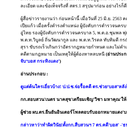
ละเอียด และข้อเท็จจริงที่ สตร.1 สรุปมาก่อน อย่างไรก็ด
ผู้สื่อข่าวรายงานว่า ก่อนหน้านี้ เมื่อวันที่ 25 มิ.ย. 2
เปียแก้ว เมื่อครั้งดำรงตำแหน่ง ผู้บังคับการตำรวจนค
อู่ไทย รองผู้บังคับการตำรวจนครบาล 5, พ.ต.อ.ชุมพล พ
พ.ต.ท.วิบูลย์ ถิ่นวัฒนากูล และ พ.ต.ท.วิรดล ทับทิมดี
สุรา ขับรถเร็วเกินกว่าอัตรากฎหมายกำหนด และไม่ดำเ
คดีตามกฎหมาย เป็นเหตุให้ผู้ต้องหาหลบหนี
(อ่านประก
จับ‘บอส กระทิงแดง’
)
อ่านประกอบ :
ดูแต่ต้นใครเอี่ยวบ้าง! ป.ป.ช.จ่อรื้อคดี ตร.ช่วย‘บอส’หล
กก.สอบสวน'เนตร นาคสุข'เตรียมเชิญ'วิชา มหาคุณ'ให้
ผู้ช่วย ผบ.ตร.ยืนยันอินเตอร์โพลตอบรับออกหมายแดง'บอ
กล่าวหาว่าทำผิดวินัย!ตั้งกก.สืบสวนฯ 7 ตร.คดี'บอส' -'ธ