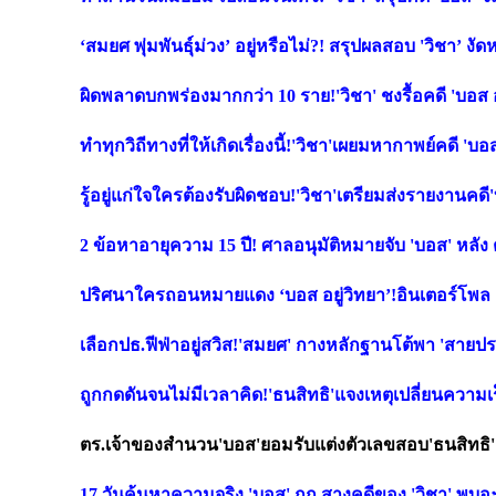
‘สมยศ พุ่มพันธุ์ม่วง’ อยู่หรือไม่?! สรุปผลสอบ 'วิชา’ 
ผิดพลาดบกพร่องมากกว่า 10 ราย!'วิชา' ชงรื้อคดี 'บอส อย
ทำทุกวิถีทางที่ให้เกิดเรื่องนี้!'วิชา'เผยมหากาพย์คดี 
รู้อยู่แก่ใจใครต้องรับผิดชอบ!'วิชา'เตรียมส่งรายงานคดี
2 ข้อหาอายุความ 15 ปี! ศาลอนุมัติหมายจับ 'บอส' หลัง
ปริศนาใครถอนหมายแดง ‘บอส อยู่วิทยา’!อินเตอร์โพล
เลือกปธ.ฟีฟ่าอยู่สวิส!'สมยศ' กางหลักฐานโต้พา 'สายปร
ถูกกดดันจนไม่มีเวลาคิด!'ธนสิทธิ'แจงเหตุเปลี่ยนความเ
ตร.เจ้าของสำนวน'บอส'ยอมรับแต่งตัวเลขสอบ'ธนสิทธิ' 2 
17 วันค้นหาความจริง 'บอส' กก.สางคดีของ 'วิชา' พบอ