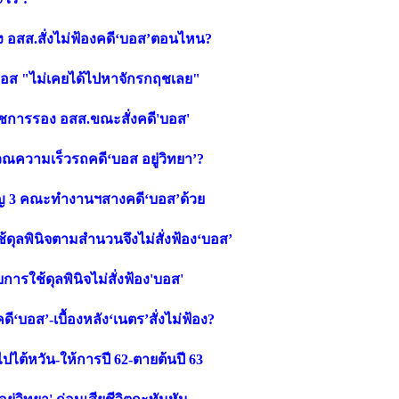
ง อสส.สั่งไม่ฟ้องคดี‘บอส’ตอนไหน?
ดีบอส "ไม่เคยได้ไปหาจักรกฤชเลย"
ราชการรอง อสส.ขณะสั่งคดี'บอส'
ณความเร็วรถคดี‘บอส อยู่วิทยา’?
เชิญ 3 คณะทำงานฯสางคดี‘บอส’ด้วย
้ดุลพินิจตามสำนวนจึงไม่สั่งฟ้อง‘บอส’
รใช้ดุลพินิจไม่สั่งฟ้อง'บอส'
อส’-เบื้องหลัง‘เนตร’สั่งไม่ฟ้อง?
ไปไต้หวัน-ให้การปี 62-ตายต้นปี 63