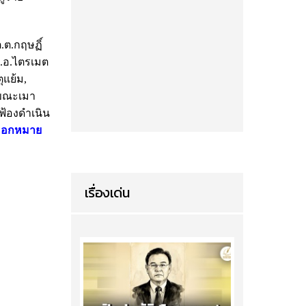
ต.ต.กฤษฏิ์
ต.อ.ไตรเมต
ุแย้ม,
รถขณะเมา
ฟ้องดำเนิน
ม่ออกหมาย
เรื่องเด่น