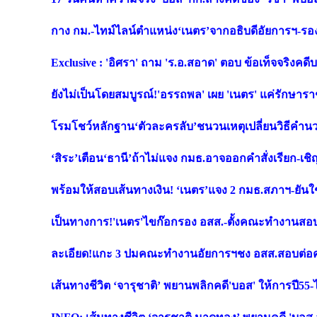
กาง กม.-ไทม์ไลน์ตำแหน่ง‘เนตร’จากอธิบดีอัยการฯ-รอ
Exclusive : 'อิศรา' ถาม 'ร.อ.สอาด' ตอบ ข้อเท็จจริงค
ยังไม่เป็นโดยสมบูรณ์!'อรรถพล' เผย 'เนตร' แค่รักษา
โรมโชว์หลักฐาน‘ตัวละครลับ’ชนวนเหตุเปลี่ยนวิธีคำนว
‘สิระ’เตือน‘ธานี’ถ้าไม่แจง กมธ.อาจออกคำสั่งเรียก-
พร้อมให้สอบเส้นทางเงิน! ‘เนตร’แจง 2 กมธ.สภาฯ-ยันใช
เป็นทางการ!'เนตร'ไขก๊อกรอง อสส.-ตั้งคณะทำงานสอบกา
ละเอียด!แกะ 3 ปมคณะทำงานอัยการฯชง อสส.สอบต่อคดี‘บ
เส้นทางชีวิต ‘จารุชาติ’ พยานพลิกคดี'บอส' ให้การปี55-