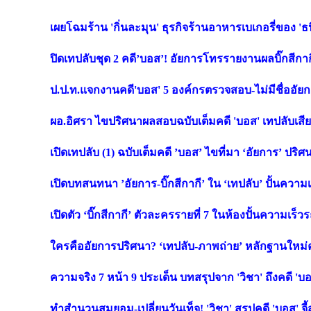
เผยโฉมร้าน 'กิ่นละมุน' ธุรกิจร้านอาหารเบเกอรี่ของ 'ธน
ปิดเทปลับชุด 2 คดี’บอส’! อัยการโทรรายงานผลบิ๊กสีกากี
ป.ป.ท.แจกงานคดี'บอส' 5 องค์กรตรวจสอบ-ไม่มีชื่ออัยก
ผอ.อิศรา ไขปริศนาผลสอบฉบับเต็มคดี 'บอส' เทปลับเสียง
เปิดเทปลับ (1) ฉบับเต็มคดี ’บอส’ ไขที่มา ‘อัยการ’ ปริศ
เปิดบทสนทนา ’อัยการ-บิ๊กสีกากี’ ใน ‘เทปลับ’ ปั้นความ
เปิดตัว ‘บิ๊กสีกากี’ ตัวละครรายที่ 7 ในห้องปั้นความเร
ใครคืออัยการปริศนา? ‘เทปลับ-ภาพถ่าย’ หลักฐานใหม่คด
ความจริง 7 หน้า 9 ประเด็น บทสรุปจาก 'วิชา' ถึงคดี 'บอส
ทำสำนวนสมยอม-เปลี่ยนวันเท็จ! 'วิชา' สรุปคดี 'บอส' จี