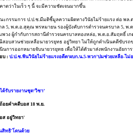
ีคาดว่าในเร็ว ๆ นี้ จะมีความชัดเจนมากขึ้น
563 คณะกรรมการ ป.ป.ช.มีมติชี้มูลความผิดทางวินัยไม่ร้ายแรง ต่อ พล.
รบาล 5, พ.ต.อ.สุคุณ พรหมายน รองผู้บังคับการตำรวจนครบาล 5, พ.
ุ่มพวง ผู้กำกับการสถานีตำรวจนครบาลทองหล่อ, พ.ต.อ.สัมฤทธิ์ เกต
 กรณีสอบสวนช่วยเหลือนายวรยุทธ อยู่วิทยา ไม่ให้ถูกดำเนินคดีขับ
นินการออกหมายจับนายวรยุทธ เพื่อให้ได้ตัวมาส่งพนักงานอัยการ
อบ :
ป.ป.ช.ฟันวินัยไม่ร้ายแรงอดีต‘ผบก.น.5-พวก’ปมช่วยเหลือ-ไ
ังได้รับรายงานชุด‘วิชา’
ถ้อยคำคดีบอส 18 พ.ย.
ส อยู่วิทยา'
นสิทธิ'โดนด้วย