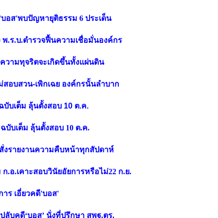
คดี'บอส'พบปัญหายุติธรรม 6 ประเด็น
พ.ร.บ.ตำรวจฟื้นความเชื่อมั่นองค์กร
ความทุจริตจะเกิดขึ้นทั้งแผ่นดิน
รไม่สอบสวน-เพิกเฉย องค์กรนั้นลำบาก
ับเต็ม ลุ้นตั้งสอบ 10 ต.ค.
ับเต็ม ลุ้นตั้งสอบ 10 ต.ค.
'สั่งรายงานความคืบหน้าทุกสัปดาห์
 ก.อ.เคาะสอบวินัยอัยการหรือไม่22 ก.ย.
าร เอี่ยวคดี'บอส'
ปลับคดี‘บอส’ นั่งที่ปรึกษา สพฐ.ตร.