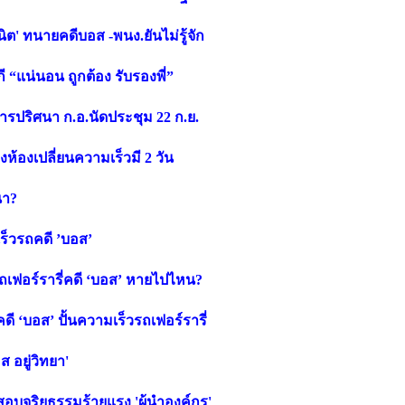
ิต' ทนายคดีบอส -พนง.ยันไม่รู้จัก
 “แน่นอน ถูกต้อง รับรองพี่”
ารปริศนา ก.อ.นัดประชุม 22 ก.ย.
ห้องเปลี่ยนความเร็วมี 2 วัน
นา?
เร็วรถคดี ’บอส’
็วรถเฟอร์รารี่คดี ‘บอส’ หายไปไหน?
ี ‘บอส’ ปั้นความเร็วรถเฟอร์รารี่
 อยู่วิทยา'
้สอบจริยธรรมร้ายแรง 'ผู้นำองค์กร'