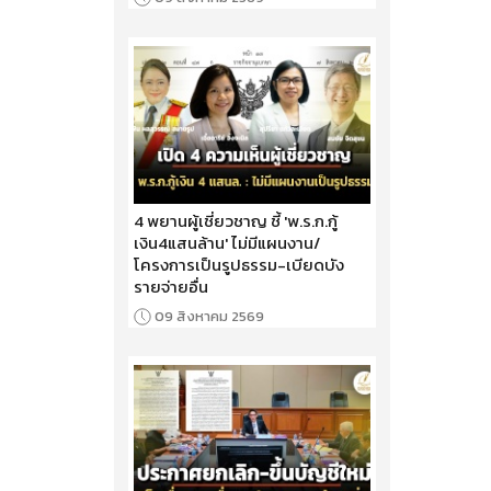
4 พยานผู้เชี่ยวชาญ ชี้ 'พ.ร.ก.กู้
เงิน4แสนล้าน' ไม่มีแผนงาน/
โครงการเป็นรูปธรรม-เบียดบัง
รายจ่ายอื่น
09 สิงหาคม 2569