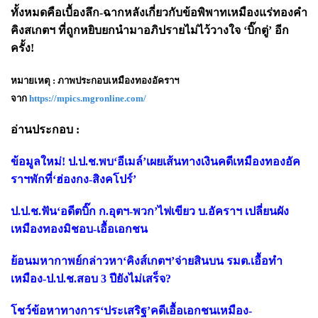
ทั้งหมดคือเบื้องลึก-ฉากหลังเกี่ยวกับข้อพิพาทเหมืองแร่ทองคำ
คิงสเกตฯ ที่ถูกหยิบยกนำมาอภิปรายไม่ไว้วางใจ ‘บิ๊กตู่’ อีก
ครั้ง!
หมายเหตุ : ภาพประกอบเหมืองทองอัคราฯ
จาก
https://mpics.mgronline.com/
อ่านประกอบ :
ข้อมูลใหม่! ป.ป.ช.พบ‘อีเมล์’เผยเส้นทางเงินคดีเหมืองทองอัค
ราฯพักที่‘ฮ่องกง-สิงคโปร์’
ป.ป.ช.ฟัน‘อดีตบิ๊ก ก.อุตฯ-พวก’ไฟเขียว บ.อัคราฯ เปลี่ยนผัง
เหมืองทองมิชอบ-เอื้อเอกชน
ย้อนมหากาพย์กล่าวหา‘คิงส์เกตฯ’จ่ายสินบน รมต.เอื้อทำ
เหมือง-ป.ป.ช.สอบ 3 ปียังไม่เสร็จ?
โชว์ข้อหาทางการ‘ประเสริฐ’คดีเอื้อเอกชนเหมือง-