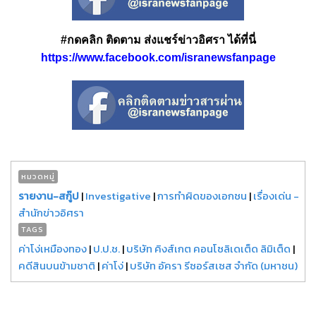
#กดคลิก ติดตาม ส่งแชร์ข่าวอิศรา ได้ที่นี่
https://www.facebook.com/isranewsfanpage
หมวดหมู่
รายงาน-สกู๊ป
|
Investigative
|
การทำผิดของเอกชน
|
เรื่องเด่น -
สำนักข่าวอิศรา
TAGS
ค่าโง่เหมืองทอง
|
ป.ป.ช.
|
บริษัท คิงส์เกต คอนโซลิเดเต็ด ลิมิเต็ด
|
คดีสินบนข้ามชาติ
|
ค่าโง่
|
บริษัท อัครา รีซอร์สเซส จำกัด (มหาชน)