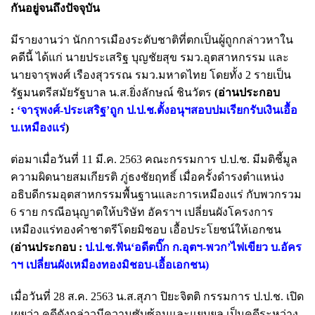
กันอยู่จนถึงปัจจุบัน
มีรายงานว่า นักการเมืองระดับชาติที่ตกเป็นผู้ถูกกล่าวหาใน
คดีนี้ ได้แก่ นายประเสริฐ บุญชัยสุข รมว.อุตสาหกรรม และ
นายจารุพงศ์ เรืองสุวรรณ รมว.มหาดไทย โดยทั้ง 2 รายเป็น
รัฐมนตรีสมัยรัฐบาล น.ส.ยิ่งลักษณ์ ชินวัตร
(อ่านประกอบ
:
‘จารุพงศ์-ประเสริฐ’ถูก ป.ป.ช.ตั้งอนุฯสอบปมเรียกรับเงินเอื้อ
บ.เหมืองแร่
)
ต่อมาเมื่อวันที่ 11 มี.ค. 2563 คณะกรรมการ ป.ป.ช. มีมติชี้มูล
ความผิดนายสมเกียรติ ภู่ธงชัยฤทธิ์ เมื่อครั้งดำรงตำแหน่ง
อธิบดีกรมอุตสาหกรรมพื้นฐานและการเหมืองแร่ กับพวกรวม
6 ราย กรณีอนุญาตให้บริษัท อัคราฯ เปลี่ยนผังโครงการ
เหมืองแร่ทองคำชาตรีโดยมิชอบ เอื้อประโยชน์ให้เอกชน
(อ่านประกอบ :
ป.ป.ช.ฟัน‘อดีตบิ๊ก ก.อุตฯ-พวก’ไฟเขียว บ.อัคร
าฯ เปลี่ยนผังเหมืองทองมิชอบ-เอื้อเอกชน
)
เมื่อวันที่ 28 ส.ค. 2563 น.ส.สุภา ปิยะจิตติ กรรมการ ป.ป.ช. เปิด
เผยว่า คดีดังกล่าวมีความซับซ้อนและแยบยล เป็นคดีระหว่าง