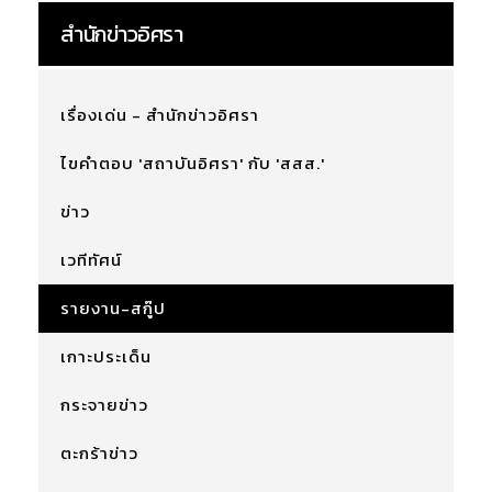
สำนักข่าวอิศรา
เรื่องเด่น - สำนักข่าวอิศรา
ไขคำตอบ 'สถาบันอิศรา' กับ 'สสส.'
ข่าว
เวทีทัศน์
รายงาน-สกู๊ป
เกาะประเด็น
กระจายข่าว
ตะกร้าข่าว