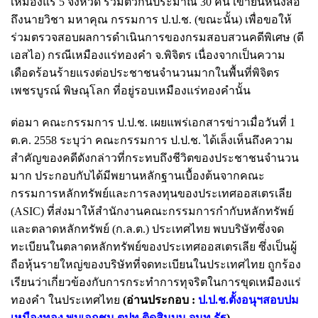
เหมืองแร่ 5 จังหวัด รวมตัวกันประมาณ 30 คน เข้ายื่นหนังสือ
ถึงนายวิชา มหาคุณ กรรมการ ป.ป.ช. (ขณะนั้น) เพื่อขอให้
ร่วมตรวจสอบผลการดำเนินการของกรมสอบสวนคดีพิเศษ (ดี
เอสไอ) กรณีเหมืองแร่ทองคำ จ.พิจิตร เนื่องจากเป็นความ
เดือดร้อนร้ายแรงต่อประชาชนจำนวนมากในพื้นที่พิจิตร
เพชรบูรณ์ พิษณุโลก ที่อยู่รอบเหมืองแร่ทองคำนั้น
ต่อมา คณะกรรมการ ป.ป.ช. เผยแพร่เอกสารข่าวเมื่อวันที่ 1
ต.ค. 2558 ระบุว่า คณะกรรมการ ป.ป.ช. ได้เล็งเห็นถึงความ
สำคัญของคดีดังกล่าวที่กระทบถึงชีวิตของประชาชนจำนวน
มาก ประกอบกับได้มีพยานหลักฐานเบื้องต้นจากคณะ
กรรมการหลักทรัพย์และการลงทุนของประเทศออสเตรเลีย
(ASIC) ที่ส่งมาให้สำนักงานคณะกรรมการกำกับหลักทรัพย์
และตลาดหลักทรัพย์ (ก.ล.ต.) ประเทศไทย พบบริษัทซึ่งจด
ทะเบียนในตลาดหลักทรัพย์ของประเทศออสเตรเลีย ซึ่งเป็นผู้
ถือหุ้นรายใหญ่ของบริษัทที่จดทะเบียนในประเทศไทย ถูกร้อง
เรียนว่าเกี่ยวข้องกับการกระทำการทุจริตในการขุดเหมืองแร่
ทองคำ ในประเทศไทย
(อ่านประกอบ :
ป.ป.ช.ตั้งอนุฯสอบปม
เหมืองทอง พบเอกชน ตปท.ติดสินบน จนท.รัฐ
)