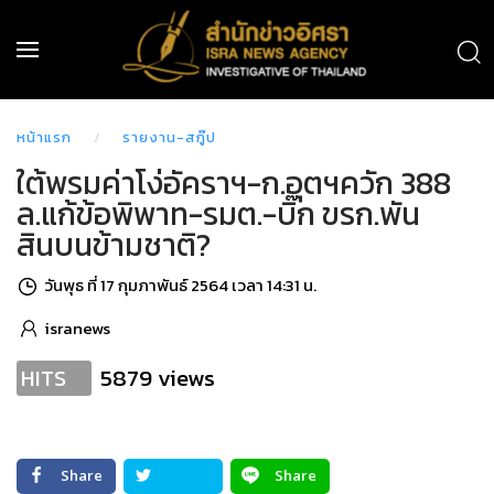
หน้าแรก
รายงาน-สกู๊ป
ใต้พรมค่าโง่อัคราฯ-ก.อุตฯควัก 388
ล.แก้ข้อพิพาท-รมต.-บิ๊ก ขรก.พัน
สินบนข้ามชาติ?
วันพุธ ที่ 17 กุมภาพันธ์ 2564 เวลา 14:31 น.
isranews
5879 views
HITS
Share
Share