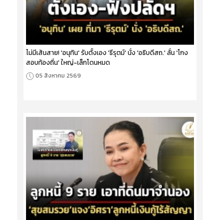
ไม่มีเส้นสาย! 'อนุทิน' รับตั้งเอง 'ธีรุตม์' นั่ง 'อธิบดีสถ.' ลั่น 'โกง
สอบท้องถิ่น' ใหญ่-เล็กโดนหมด
05 สิงหาคม 2569