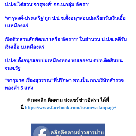
ป.ป.ช.ไต่สวน‘จารุพงศ์’ กก.บ.กลุ่ม‘อัครา’
‘จารุพงศ์-ประเสริฐ’ถูก ป.ป.ช.ตั้งอนุฯสอบปมเรียกรับเงินเอื้อ
บ.เหมืองแร่
เปิดตัว‘สวนสักพัฒนา’เครือ‘อัคราฯ’ ในสำนวน ป.ป.ช.คดีรับ
เงินเอื้อ บ.เหมืองแร่
ป.ป.ช.ตั้งอนุฯสอบปมเหมืองทอง พบเอกชน ตปท.ติดสินบน
จนท.รัฐ
“จารุมาศ เรืองสุวรรณ”ที่ปรึกษา พท.เป็น กก.บริษัทสำรวจ
ทองคำ 5 แห่ง
# กดคลิก ติดตาม ส่งแชร์ข่าวอิศรา ได้ที่
นี่
https://www.facebook.com/isranewsfanpage/