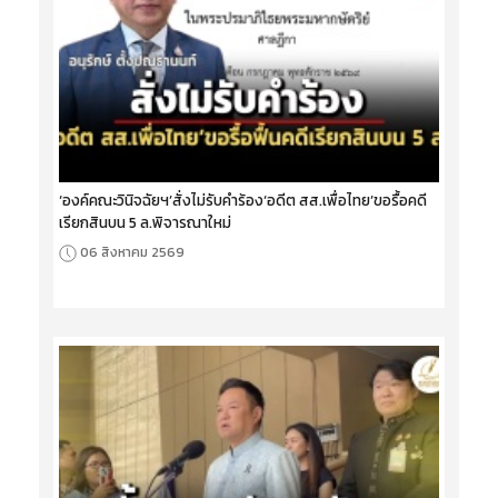
‘องค์คณะวินิจฉัยฯ’สั่งไม่รับคำร้อง‘อดีต สส.เพื่อไทย’ขอรื้อคดี
เรียกสินบน 5 ล.พิจารณาใหม่
06 สิงหาคม 2569