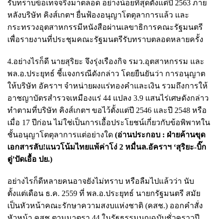
รับทราบข้อเท็จจริงมาตลอด อย่างน้อยที่สุดตั้งแต่ปี 2563 ภาย
หลังบริษัท คิงส์เกตฯ ยื่นฟ้องอนุญาโตตุลาการแล้ว และ
กระทรวงอุตสาหกรรมีหนังสือผ่านเลขาธิการคณะรัฐมนตรี
เพื่อรายงานที่ประชุมคณะรัฐมนตรีรับทราบตลอดหลายครั้ง
4.อย่างไรก็ดี นายสุริยะ จึงรุ่งเรืองกิจ รมว.อุตสาหกรรม และ
พล.อ.ประยุทธ์ ชี้แจงกรณีดังกล่าว โดยยืนยันว่า การอนุญาต
ให้บริษัท อัคราฯ จำหน่ายผงแร่ทองคำและเงิน รวมถึงการให้
อาชญาบัตรสำรวจเหมืองแร่ 44 แปลง 3.9 แสนไร่เศษดังกล่าว
ทำตามที่บริษัท คิงส์เกตฯ ขอไว้ตั้งแต่ปี 2546 และปี 2548 หรือ
เมื่อ 17 ปีก่อน ไม่ใช่เป็นการเอื้อประโยชน์เกี่ยวกับข้อพิพาทใน
ชั้นอนุญาโตตุลาการแต่อย่างใด
(อ่านประกอบ :
ฝ่ายค้านขุด
เอกสารลับ!แนวโน้มไทยแพ้ค่าโง่ 2 หมื่นล.อัคราฯ ‘สุริยะ-บิ๊ก
ตู่’ปัดเอื้อ ปย.
)
อย่างไรก็ดีหลายคนอาจยังไม่ทราบ หรือลืมไปแล้วว่า นับ
ตั้งแต่เดือน ธ.ค. 2559 ที่ พล.อ.ประยุทธ์ นายกรัฐมนตรี สมัย
เป็นหัวหน้าคณะรักษาความสงบแห่งชาติ (คสช.) ออกคำสั่ง
หัวหน้า คสช.ตามมาตรา 44 ในรัฐธรรมนูญฉบับชั่วคราวปี