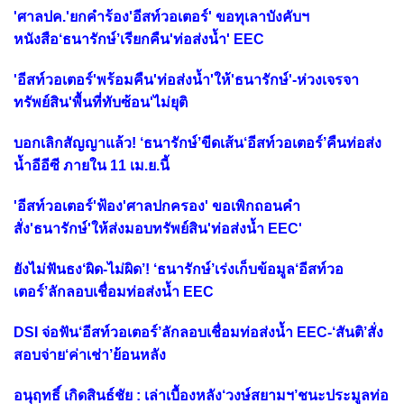
'ศาลปค.'ยกคำร้อง'อีสท์วอเตอร์' ขอทุเลาบังคับฯ
หนังสือ‘ธนารักษ์’เรียกคืน'ท่อส่งน้ำ' EEC
'อีสท์วอเตอร์'พร้อมคืน'ท่อส่งน้ำ'ให้'ธนารักษ์'-ห่วงเจรจา
ทรัพย์สิน'พื้นที่ทับซ้อน'ไม่ยุติ
บอกเลิกสัญญาแล้ว! ‘ธนารักษ์’ขีดเส้น‘อีสท์วอเตอร์’คืนท่อส่ง
น้ำอีอีซี ภายใน 11 เม.ย.นี้
'อีสท์วอเตอร์'ฟ้อง'ศาลปกครอง' ขอเพิกถอนคำ
สั่ง'ธนารักษ์'ให้ส่งมอบทรัพย์สิน'ท่อส่งน้ำ EEC'
ยังไม่ฟันธง‘ผิด-ไม่ผิด’! ‘ธนารักษ์’เร่งเก็บข้อมูล‘อีสท์วอ
เตอร์’ลักลอบเชื่อมท่อส่งน้ำ EEC
DSI จ่อฟัน‘อีสท์วอเตอร์’ลักลอบเชื่อมท่อส่งน้ำ EEC-‘สันติ’สั่ง
สอบจ่าย‘ค่าเช่า’ย้อนหลัง
อนุฤทธิ์ เกิดสินธ์ชัย : เล่าเบื้องหลัง‘วงษ์สยามฯ’ชนะประมูลท่อ