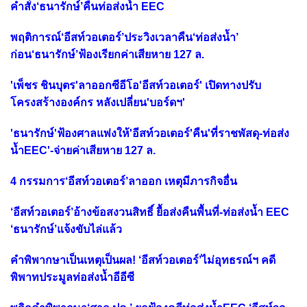
คำสั่ง‘ธนารักษ์’คืนท่อส่งน้ำ EEC
พฤติการณ์‘อีสท์วอเตอร์’ประวิงเวลาคืน‘ท่อส่งน้ำ’
ก่อน‘ธนารักษ์’ฟ้องเรียกค่าเสียหาย 127 ล.
'เพ็ชร ชินบุตร'ลาออกซีอีโอ'อีสท์วอเตอร์' เปิดทางปรับ
โครงสร้างองค์กร หลังเปลี่ยน'บอร์ดฯ'
'ธนารักษ์'ฟ้องศาลแพ่งให้'อีสท์วอเตอร์'คืน'ที่ราชพัสดุ-ท่อส่ง
น้ำEEC'-จ่ายค่าเสียหาย 127 ล.
4 กรรมการ‘อีสท์วอเตอร์’ลาออก เหตุมีภารกิจอื่น
‘อีสท์วอเตอร์’อ้างข้อสงวนสิทธิ์ ยื้อส่งคืนพื้นที่-ท่อส่งน้ำ EEC
‘ธนารักษ์’แจ้งขับไล่แล้ว
คำพิพากษาเป็นเหตุเป็นผล! ‘อีสท์วอเตอร์’ไม่อุทธรณ์ฯ คดี
พิพาทประมูลท่อส่งน้ำอีอีซี