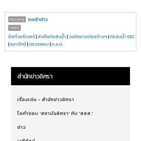
ตะกร้าข่าว
หมวดหมู่
TAGS
อีสท์วอร์เตอร์
|
ส่งคืนท่อส่งน้ำ
|
วงษ์สยามก่อสร้างฯ
|
ท่อส่งน้ำ EEC
|
ธนารักษ์
|
ตรวจสอบ
|
ก.ล.ต.
สำนักข่าวอิศรา
เรื่องเด่น - สำนักข่าวอิศรา
ไขคำตอบ 'สถาบันอิศรา' กับ 'สสส.'
ข่าว
เวทีทัศน์