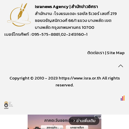
Isranews Agency | สำนักข่าวอิศรา
สำนักงาน : โรงแรมเดอะ รอยัล ริเวอร์ เลขที่ 219
ซอยจรัญสนิทวงศ์ 66/1 แขวง บางพลัด เขต
บางพลัด กรุงเทพมหานคร 10700
เบอร์โทรศัพท์ : 095-575-8881,02-2413160-1
ติดต่อเรา
|
Site Map
Copyright © 2010 - 2023 https://www.isra.or.th All rights
reserved.
อ่านเพิ่มเติม
arrow_forward_ios