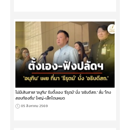
ไม่มีเส้นสาย! 'อนุทิน' รับตั้งเอง 'ธีรุตม์' นั่ง 'อธิบดีสถ.' ลั่น 'โกง
สอบท้องถิ่น' ใหญ่-เล็กโดนหมด
05 สิงหาคม 2569