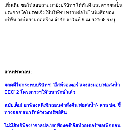
เพิ่มเติม ขอให้สอบถามมายังบริษัทฯ ได้ทันที และหากผลเป็น
ประการใดโปรดแจ้งให้บริษัทฯ ทราบต่อไป" หนังสือของ
บริษัท
วงษ์สยามก่อสร้าง จำกัด ลงวันที่ 9 เม.ย.2568 ระบุ
อ่านประกอบ :
ผลคดีไม่กระทบบริษัทฯ! ‘อีสท์วอเตอร์’แจงส่งมอบ‘ท่อส่งน้ำ
EEC’ 2 โครงการฯให้‘ธนารักษ์’แล้ว
ฉบับเต็ม! ยกฟ้องคดีเพิกถอนคำสั่งคืน‘ท่อส่งน้ำ’-‘ศาล ปค.’ชี้
ทางออก‘ธนารักษ์’ทวงทรัพย์สิน
ไม่มีสิทธิฟ้อง! ‘ศาลปค.’ยกฟ้องคดี‘อีสท์วอเตอร์’ขอเพิกถอน