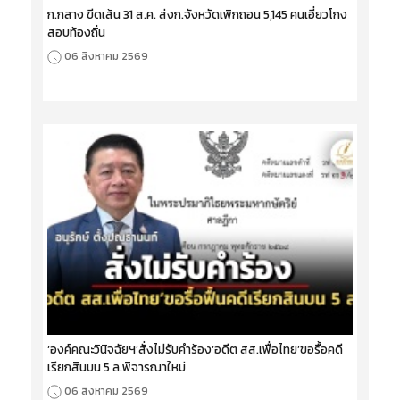
ก.กลาง ขีดเส้น 31 ส.ค. ส่งก.จังหวัดเพิกถอน 5,145 คนเอี่ยวโกง
สอบท้องถิ่น
06 สิงหาคม 2569
‘องค์คณะวินิจฉัยฯ’สั่งไม่รับคำร้อง‘อดีต สส.เพื่อไทย’ขอรื้อคดี
เรียกสินบน 5 ล.พิจารณาใหม่
06 สิงหาคม 2569