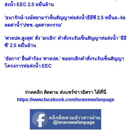
ส่งน้ำ EEC 2.5 หมื่นล้าน
'ธนารักษ์-วงษ์สยามฯ'เซ็นสัญญาท่อส่งน้ำอีอีซี 2.5 หมื่นล.-จ่อ
ลดค่าน้ำ'ปชช.-อุตสาหกรรม'
'ศาลปค.สูงสุด' สั่ง 'ยกเลิก' คำสั่งระงับเซ็นสัญญาท่อส่งน้ำ 'อีอี
ซี' 2.5 หมื่นล้าน
‘อัยการ’ ยื่นคำร้อง ‘ศาลปค.’ ขอยกเลิกคำสั่งระงับเซ็นสัญญา
โครงการท่อส่งน้ำ EEC
#กดคลิก ติดตาม ส่งแชร์ข่าวอิศรา ได้ที่นี่
https://www.facebook.com/isranewsfanpage