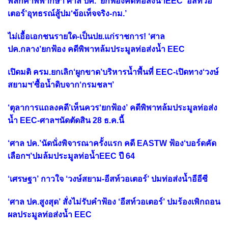
พลิกคำพิพากษา‘ศาล ปค.’ ยกฟ้องคดีท่อส่งน้ำEEC ‘อีสท์วอ
เตอร์’อุทธรณ์สู้ปม‘ข้อเท็จจริง-กม.’
ไม่เอื้อเอกชนรายใด-เป็นปย.แก่ราชการ! ‘ศาล
ปค.กลาง’ยกฟ้อง คดีพิพาทล้มประมูลท่อส่งน้ำ EEC
เปิดมติ ครม.ยกเลิก‘ผูกขาด’บริหารน้ำพื้นที่ EEC-เปิดทาง‘วงษ์
สยามฯ’ซื้อน้ำดิบจาก‘กรมชลฯ’
‘ตุลาการแถลงคดี’เห็นควร‘ยกฟ้อง’ คดีพิพาทล้มประมูลท่อส่ง
น้ำ EEC-ศาลฯนัดตัดสิน 28 ธ.ค.นี้
‘ศาล ปค.’นัดนั่งพิจารณาครั้งแรก คดี EASTW ฟ้อง‘บอร์ดคัด
เลือกฯ’ปมล้มประมูลท่อน้ำEEC ปี 64
‘เศรษฐา’ กาวใจ ‘วงษ์สยาม-อีสท์วอเตอร์’ ปมท่อส่งน้ำอีอีซี
‘ศาล ปค.สูงสุด’ สั่งไม่รับคำฟ้อง ‘อีสท์วอเตอร์’ ปมร้องเพิกถอน
ผลประมูลท่อส่งน้ำ EEC