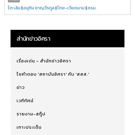
โต เลิม
|
อนุทิน ชาญวีรกูล
|
ไทย-เวียดนาม
|
ครม.
สำนักข่าวอิศรา
เรื่องเด่น - สำนักข่าวอิศรา
ไขคำตอบ 'สถาบันอิศรา' กับ 'สสส.'
ข่าว
เวทีทัศน์
รายงาน-สกู๊ป
เกาะประเด็น