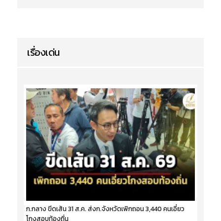
เรื่องเด่น
ก.กลาง ขีดเส้น 31 ส.ค. ส่งก.จังหวัดเพิกถอน 3,440 คนเอี่ยว
โกงสอบท้องถิ่น