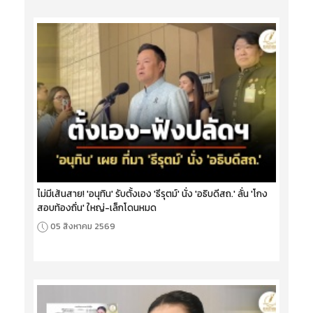
ไม่มีเส้นสาย! 'อนุทิน' รับตั้งเอง 'ธีรุตม์' นั่ง 'อธิบดีสถ.' ลั่น 'โกง
สอบท้องถิ่น' ใหญ่-เล็กโดนหมด
05 สิงหาคม 2569