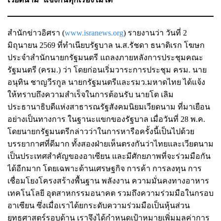
สำนักข่าวอิศรา (
www.isranews.org
) รายงานว่า วันที่ 2
มิถุนายน 2569 ที่ทำเนียบรัฐบาล น.ส.รัชดา ธนาดิเรก โฆษก
ประจำสำนักนายกรัฐมนตรี แถลงภายหลังการประชุมคณะ
รัฐมนตรี (ครม.) ว่า โดยก่อนเริ่มวาระการประชุม ครม. นาย
อนุทิน ชาญวีรกูล นายกรัฐมนตรีและรมว.มหาดไทย ได้แจ้ง
ให้ทราบถึงความสำเร็จในการต้อนรับ นายโต เลิม
ประธานาธิบดีแห่งสาธารณรัฐสังคมนิยมเวียดนาม ที่มาเยือน
อย่างเป็นทางการ ในฐานะแขกของรัฐบาล เมื่อวันที่ 28 พ.ค.
โดยนายกรัฐมนตรีกล่าวว่าในการหารือครั้งนี้เป็นไปด้วย
บรรยากาศที่ดีมาก ทั้งสองฝ่ายเห็นตรงกันว่าไทยและเวียดนาม
เป็นประเทศสำคัญของอาเซียน และมีศักยภาพที่จะร่วมมือกัน
ได้อีกมาก โดยเฉพาะด้านเศรษฐกิจ การค้า การลงทุน การ
เชื่อมโยงโครงสร้างพื้นฐาน พลังงาน ความมั่นคงทางอาหาร
เทคโนโลยี อุตสาหกรรมอนาคต รวมถึงความร่วมมือในกรอบ
อาเซียน ซึ่งเมื่อเราได้ยกระดับความร่วมมือเป็นหุ้นส่วน
ยุทธศาสตร์รอบด้าน เราจึงได้กำหนดเป้าหมายเพิ่มมูลค่าการ