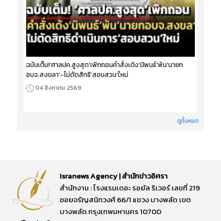
ฉบับเต็ม!‘ศาลปค.สูงสุด’เพิกถอนคำสั่งเด้ง‘นิพนธ์’พ้น‘นายก
อบจ.สงขลา’-ไม่ตัดสิทธิ‘สอบสวน’ใหม่
04 สิงหาคม 2569
ดูทั้งหมด
Isranews Agency | สำนักข่าวอิศรา
สำนักงาน : โรงแรมเดอะ รอยัล ริเวอร์ เลขที่ 219
ซอยจรัญสนิทวงศ์ 66/1 แขวง บางพลัด เขต
บางพลัด กรุงเทพมหานคร 10700