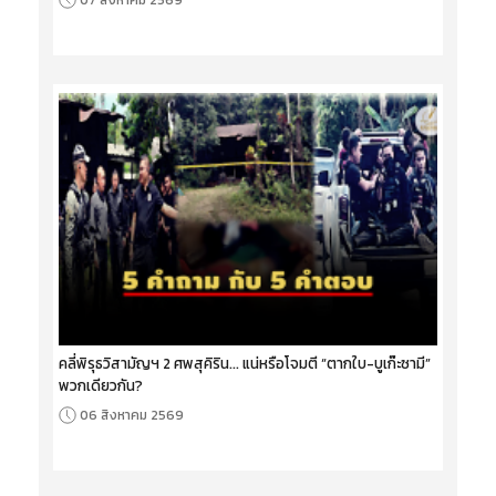
คลี่พิรุธวิสามัญฯ 2 ศพสุคิริน... แน่หรือโจมตี “ตากใบ-บูเก๊ะซามี”
พวกเดียวกัน?
06 สิงหาคม 2569