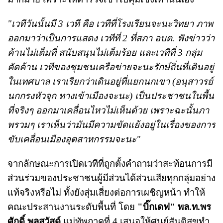
"เวทีวันนั้นมี 3 เวที คือ เวทีที่โรงเรียนจะนะวิทยา ภาพ
ออกมาว่าเป็นการแสดง เวทีที่ 2 ที่สภา อบต. ฟังข่าวว่า
ค้านไม่เต็มที่ สนับสนุนไม่เต็มร้อย และเวทีที่ 3 กลุ่ม
คัดค้าน เวทีของชุมชนเครือข่ายจะนะรักษ์ถิ่นที่เดินอยู่
ในเทศบาล เราเรียกว่าเดินอยู่ที่แยกนกเขา (อนุสาวรย์
นกกรงหัวจุก ทางเข้าเมืองจะนะ) เป็นประชาชนในพื้น
ที่จริงๆ ออกมาเคลื่อนไหวไม่เห็นด้วย เพราะฉะนั้นภา
พรวมๆ เราเห็นว่ามันมีความขัดแย้งอยู่ในเรื่องของการ
ขับเคลื่อนเมืองอุตสาหกรรมจะนะ"
จากลักษณะการเปิดเวทีที่ถูกตั้งคำถามว่าสะท้อนการมี
ส่วนร่วมของประชาชนผู้มีส่วนได้ส่วนเสียทุกกลุ่มอย่าง
แท้จริงหรือไม่ ทั้งยังสุ่มเสี่ยงต่อการเผชิญหน้า ทำให้
คณะประสานงานระดับพื้นที่ โดย
"บิ๊กเดฟ" พล.ท.พร
ศักดิ์ พูลสวัสด์
แม่ทัพภาคที่ 4 เสนอให้ศูนย์สันติสุขทำ