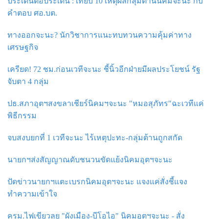
ประเด็นต่อประเด็น : เทียบ 10 เหตุผลกลุ่มต้านนิคมจะนะ กับ
คำตอบ ศอ.บต.
ทางออกจะนะ? นักวิชาการแนะทบทวนความคุ้มค่าทาง
เศรษฐกิจ
เครียด! 72 ชม.ก่อนเวทีจะนะ ชี้นิ้วอีกฝ่ายมีผลประโยชน์ รัฐ
จับตา 4 กลุ่ม
ปธ.สภาอุตฯสงขลาเชียร์นิคมฯจะนะ "หมอสุภัทร"ฉะเวทีแค่
พิธีกรรม
จบสงบยกที่ 1 เวทีจะนะ ไร้เหตุปะทะ-กลุ่มต้านถูกสกัด
นายกฯส่งสัญญาณดับชนวนขัดแย้งนิคมอุตฯจะนะ
ปัดข่าวนายกฯแตะเบรกนิคมอุตฯจะนะ แจงแค่สั่งชี้แจง
ทำความเข้าใจ
ครม.ไฟเขียวลุย "ผังเมือง-บีโอไอ" นิคมอุตฯจะนะ - สั่ง