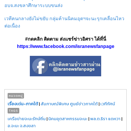
อบจ.สงขลาศึกษาระบบขนส่ง
เวทีคนกลางยังไม่ขยับ กลุ่มค้านนิคมอุตฯจะนะรุกเคลื่อนไหว
ต่อเนื่อง
#กดคลิก ติดตาม ส่งแชร์ข่าวอิศรา ได้ที่นี่
https://www.facebook.com/isranewsfanpage
หมวดหมู่
เรื่องเด่น-ภาคใต้
|
สัมภาษณ์พิเศษ ศูนย์ข่าวภาคใต้
|
เวทีทัศน์
TAGS
เครือข่ายจะนะรักษ์ถิ่น
|
นิคมอุตสาหกรรมจะนะ
|
พล.ต.ธิรา แดหวา
|
อ.จะนะ จ.สงขลา