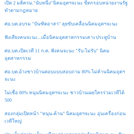
เปิด 2 มติครม."นับหนึ่ง"นิคมอุตฯจะนะ ขีดกรอบหน่วยงานรัฐ
ทำตามกฎหมาย
ศอ.บต.อบรม "บันฑิตอาสา" ลุยขับเคลื่อนนิคมอุตฯจะนะ
ฟังเสียงคนจะนะ...เมื่อนิคมอุตสาหกรรมเคาะประตูบ้าน
ศอ.บต.เปิดเวที 11 ก.ค. ฟังคนจะนะ "รับ-ไม่รับ" นิคม
อุตสาหกรรม
ศอ.บต.อ้างชาวบ้านตอบแบบสอบถาม 80% ไม่ค้านนิคมอุตฯ
จะนะ
ไม่เชื่อ 80% หนุนนิคมอุตฯจะนะ ชาวบ้านเผยใครร่วมเวทีได้
500
สองกลุ่มเปิดหน้า "หนุน-ค้าน" นิคมอุตฯจะนะ อุ่นเครื่องก่อน
เวทีใหญ่