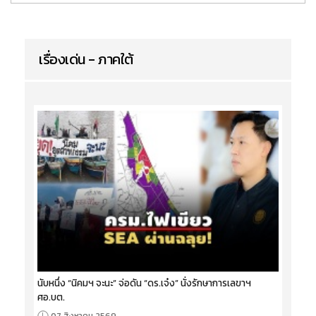
เรื่องเด่น - ภาคใต้
นับหนึ่ง “นิคมฯ จะนะ” จ่อดัน “ดร.เจ๋ง” นั่งรักษาการเลขาฯ
ศอ.บต.
07 สิงหาคม 2569