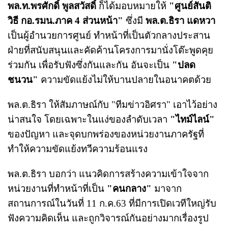
พล.ท.พรศักดิ์ พูลสวัสดิ์
ก็ได้มอบหมายให้
"ศูนย์สันติ
วิธี กอ.รมน.ภาค 4 ส่วนหน้า"
ซึ่งมี
พล.ต.ธิรา แดหวา
เป็นผู้อำนวยการศูนย์ ทำหน้าที่เป็นตัวกลางประสาน
ฝ่ายที่สนับสนุนและคัดค้านโครงการมานั่งโต๊ะพูดคุย
ร่วมกัน เพื่อรับฟังซึ่งกันและกัน อันจะเป็น
"ปลด
ชนวน"
ความขัดแย้งไม่ให้บานปลายในอนาคตด้วย
พล.ต.ธิรา ให้สัมภาษณ์กับ "ทีมข่าวอิศรา" เอาไว้อย่าง
น่าสนใจ โดยเฉพาะในแง่ของลำดับเวลา
"ไทม์ไลน์"
ของปัญหา และจุดบกพร่องของหน่วยงานภาครัฐที่
ทำให้ความขัดแย้งทวีความร้อนแรง
พล.ต.ธิรา บอกว่า แนวคิดการสร้างความเข้าใจจาก
หน่วยงานที่ทำหน้าที่เป็น
"คนกลาง"
มาจาก
สถานการณ์ในวันที่ 11 ก.ค.63 ที่มีการเปิดเวทีใหญ่รับ
ฟังความคิดเห็น และถูกวิจารณ์กันอย่างมากเรื่องรูป