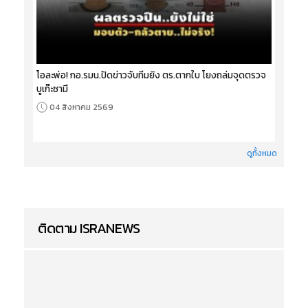
โอละพ่อ! กอ.รมน.ปัดข่าวจับทีมยิง ตร.ตากใบ โยงถล่มจุดตรวจ
บูเก๊ะซามี
04 สิงหาคม 2569
ดูทั้งหมด
ติดตาม ISRANEWS