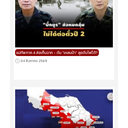
แม่ทัพภาค 4 ส่อเก็บฉาก - ดัน “เหลนป๋า” ลุยดับไฟใต้?
04 สิงหาคม 2569