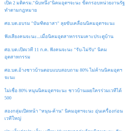
เปิด 2 มติครม."นับหนึ่ง"นิคมอุตฯจะนะ ขีดกรอบหน่วยงานรัฐ
ทำตามกฎหมาย
ศอ.บต.อบรม "บันฑิตอาสา" ลุยขับเคลื่อนนิคมอุตฯจะนะ
ฟังเสียงคนจะนะ...เมื่อนิคมอุตสาหกรรมเคาะประตูบ้าน
ศอ.บต.เปิดเวที 11 ก.ค. ฟังคนจะนะ "รับ-ไม่รับ" นิคม
อุตสาหกรรม
ศอ.บต.อ้างชาวบ้านตอบแบบสอบถาม 80% ไม่ค้านนิคมอุตฯ
จะนะ
ไม่เชื่อ 80% หนุนนิคมอุตฯจะนะ ชาวบ้านเผยใครร่วมเวทีได้
500
สองกลุ่มเปิดหน้า "หนุน-ค้าน" นิคมอุตฯจะนะ อุ่นเครื่องก่อน
เวทีใหญ่