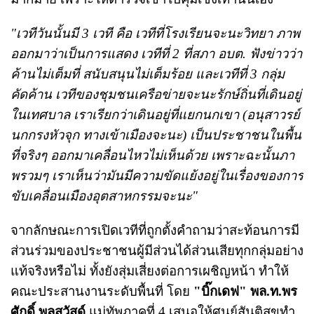
"เวทีวันนั้นมี 3 เวที คือ เวทีที่โรงเรียนจะนะวิทยา ภาพ
ออกมาว่าเป็นการแสดง เวทีที่ 2 ที่สภา อบต. ฟังข่าวว่า
ค้านไม่เต็มที่ สนับสนุนไม่เต็มร้อย และเวทีที่ 3 กลุ่ม
คัดค้าน เวทีของชุมชนเครือข่ายจะนะรักษ์ถิ่นที่เดินอยู่
ในเทศบาล เราเรียกว่าเดินอยู่ที่แยกนกเขา (อนุสาวรย์
นกกรงหัวจุก ทางเข้าเมืองจะนะ) เป็นประชาชนในพื้น
ที่จริงๆ ออกมาเคลื่อนไหวไม่เห็นด้วย เพราะฉะนั้นภา
พรวมๆ เราเห็นว่ามันมีความขัดแย้งอยู่ในเรื่องของการ
ขับเคลื่อนเมืองอุตสาหกรรมจะนะ"
จากลักษณะการเปิดเวทีที่ถูกตั้งคำถามว่าสะท้อนการมี
ส่วนร่วมของประชาชนผู้มีส่วนได้ส่วนเสียทุกกลุ่มอย่าง
แท้จริงหรือไม่ ทั้งยังสุ่มเสี่ยงต่อการเผชิญหน้า ทำให้
คณะประสานงานระดับพื้นที่ โดย
"บิ๊กเดฟ" พล.ท.พร
ศักดิ์ พูลสวัสด์
แม่ทัพภาคที่ 4 เสนอให้ศูนย์สันติสุขทำ