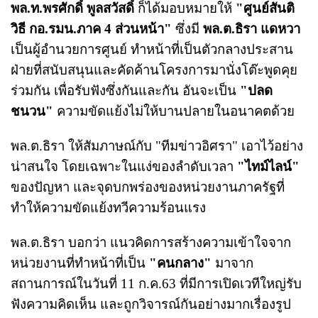
พล.ท.พรศักดิ์ พูลสวัสดิ์
ก็ได้มอบหมายให้
"ศูนย์สันติ
วิธี กอ.รมน.ภาค 4 ส่วนหน้า"
ซึ่งมี
พล.ต.ธิรา แดหวา
เป็นผู้อำนวยการศูนย์ ทำหน้าที่เป็นตัวกลางประสาน
ฝ่ายที่สนับสนุนและคัดค้านโครงการมานั่งโต๊ะพูดคุย
ร่วมกัน เพื่อรับฟังซึ่งกันและกัน อันจะเป็น
"ปลด
ชนวน"
ความขัดแย้งไม่ให้บานปลายในอนาคตด้วย
พล.ต.ธิรา ให้สัมภาษณ์กับ "ทีมข่าวอิศรา" เอาไว้อย่าง
น่าสนใจ โดยเฉพาะในแง่ของลำดับเวลา
"ไทม์ไลน์"
ของปัญหา และจุดบกพร่องของหน่วยงานภาครัฐที่
ทำให้ความขัดแย้งทวีความร้อนแรง
พล.ต.ธิรา บอกว่า แนวคิดการสร้างความเข้าใจจาก
หน่วยงานที่ทำหน้าที่เป็น
"คนกลาง"
มาจาก
สถานการณ์ในวันที่ 11 ก.ค.63 ที่มีการเปิดเวทีใหญ่รับ
ฟังความคิดเห็น และถูกวิจารณ์กันอย่างมากเรื่องรูป