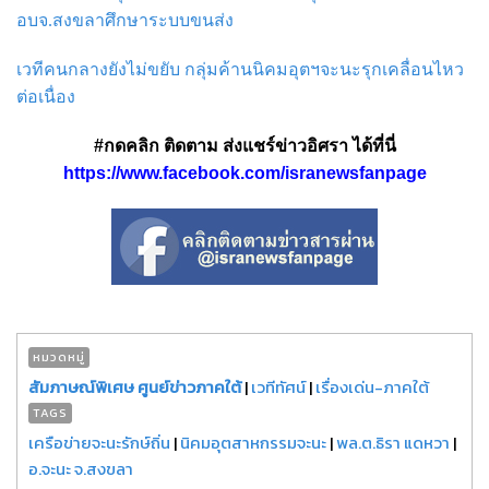
อบจ.สงขลาศึกษาระบบขนส่ง
เวทีคนกลางยังไม่ขยับ กลุ่มค้านนิคมอุตฯจะนะรุกเคลื่อนไหว
ต่อเนื่อง
#กดคลิก ติดตาม ส่งแชร์ข่าวอิศรา ได้ที่นี่
https://www.facebook.com/isranewsfanpage
หมวดหมู่
สัมภาษณ์พิเศษ ศูนย์ข่าวภาคใต้
|
เวทีทัศน์
|
เรื่องเด่น-ภาคใต้
TAGS
เครือข่ายจะนะรักษ์ถิ่น
|
นิคมอุตสาหกรรมจะนะ
|
พล.ต.ธิรา แดหวา
|
อ.จะนะ จ.สงขลา