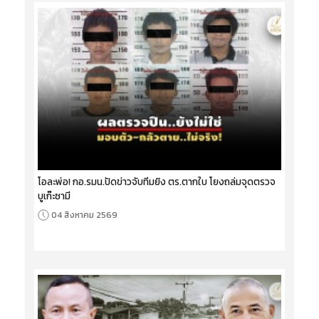
โอละพ่อ! กอ.รมน.ปัดข่าวจับทีมยิง ตร.ตากใบ โยงถล่มจุดตรวจ
บูเก๊ะซามี
04 สิงหาคม 2569