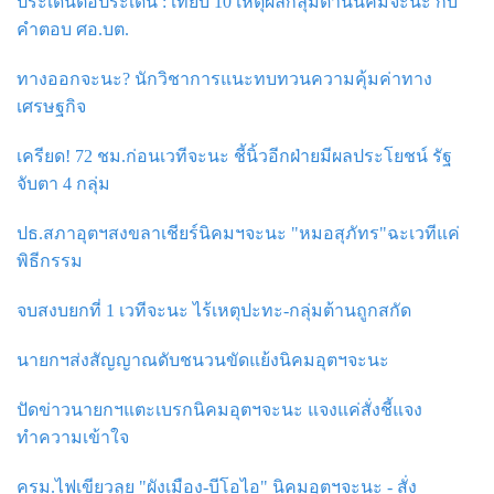
ประเด็นต่อประเด็น : เทียบ 10 เหตุผลกลุ่มต้านนิคมจะนะ กับ
คำตอบ ศอ.บต.
ทางออกจะนะ? นักวิชาการแนะทบทวนความคุ้มค่าทาง
เศรษฐกิจ
เครียด! 72 ชม.ก่อนเวทีจะนะ ชี้นิ้วอีกฝ่ายมีผลประโยชน์ รัฐ
จับตา 4 กลุ่ม
ปธ.สภาอุตฯสงขลาเชียร์นิคมฯจะนะ "หมอสุภัทร"ฉะเวทีแค่
พิธีกรรม
จบสงบยกที่ 1 เวทีจะนะ ไร้เหตุปะทะ-กลุ่มต้านถูกสกัด
นายกฯส่งสัญญาณดับชนวนขัดแย้งนิคมอุตฯจะนะ
ปัดข่าวนายกฯแตะเบรกนิคมอุตฯจะนะ แจงแค่สั่งชี้แจง
ทำความเข้าใจ
ครม.ไฟเขียวลุย "ผังเมือง-บีโอไอ" นิคมอุตฯจะนะ - สั่ง