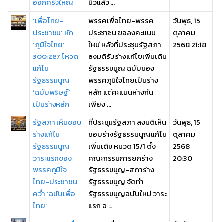
ออกครั้งใหญ่
นิ้วแล้ว ...
‘เพื่อไทย-
พรรคเพื่อไทย-พรรค
วันพุธ, 15
ประชาชน’ หัก
ประชาชน ขอลงคะแนน
ตุลาคม
‘ภูมิใจไทย’
ใหม่ หลังที่ประชุมรัฐสภา
2568 21:18
300:287 โหวต
ลงมติรับร่างแก้ไขเพิ่มเติม
แก้ไข
รัฐธรรมนูญ ฉบับของ
รัฐธรรมนูญ
พรรคภูมิใจไทยเป็นร่าง
‘ฉบับพริษฐ์’
หลัก แต่คะแนนห่างกัน
เป็นร่างหลัก
เพียง ...
รัฐสภา เห็นชอบ
ที่ประชุมรัฐสภา ลงมติเห็น
วันพุธ, 15
ร่างแก้ไข
ชอบร่างรัฐธรรมนูญแก้ไข
ตุลาคม
รัฐธรรมนูญ
เพิ่มเติม หมวด 15/1 ตั้ง
2568
วาระแรกของ
คณะกรรมการยกร่าง
20:30
พรรคภูมิใจ
รัฐธรรมนูญ-สภาร่าง
ไทย-ประชาชน
รัฐธรรมนูญ จัดทำ
คว่ำ ‘ฉบับเพื่อ
รัฐธรรมนูญฉบับใหม่ วาระ
ไทย’
แรก ฉ ...