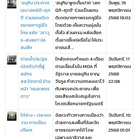
‘อนุทิน’ประกาศ
‘อนุทิน’พูดเต็มปาก ‘เอก
วันพุธ, 19
เอง‘เอกนิติ-ศุภ
นิติ-ศุภจี’ ร่วมเป็นแคน
พฤศจิกายน
จี’ ร่วมแคนดิเด
ดิเดตนายกฯพรรคภูมิใจ
2568 18:02
ตนายกฯภูมิใจ
ไทยด้วย เห็นความมุ่งมั่น
ไทย แย้ม ‘วราวุ
ตั้งใจ ส่วนครม.หลังเลือก
ธ-สนธยา’จ่อ
ตั้งอาจขี้เหร่หรือไม่ ให้ประ
ซบอีก
ชาชนเลื ...
ค่ายน้ำเงินวุ่น!
ใกล้จะครบกำหนด 4 เดือน
วันจันทร์, 17
เปิดตัวว่าที่ผู้
ตามเงื่อนไขใน MOA ที่
พฤศจิกายน
สมัคร
รัฐบาล นายอนุทิน ชาญ
2568
สส.ปัตตานี ข้าม
วีรกูล ทำความตกลงเอาไว้
22:06
หน้า “หมอเพชร
กับพรรคประชาชน เพื่อ
ดาว”
ขอเสียงสนับสนุนในการ
โหวตเลือกนายกรัฐมนตรี
ใต้ล่าง - ปลายข
จังหวะก้าวทางการเมืองว่า
วันจันทร์, 10
วาน การเมือง
ด้วยการลงพื้นที่จังหวัด
พฤศจิกายน
เดือด!
ชายแดนภาคใต้ โดย
2568 01:01
เฉพาะนราธิวาส และ