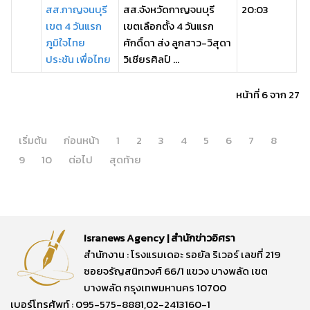
สส.กาญจนบุรี
สส.จังหวัดกาญจนบุรี
20:03
เขต 4 วันแรก
เขตเลือกตั้ง 4 วันแรก
ภูมิใจไทย
ศักดิ์ดา ส่ง ลูกสาว-วิสุดา
ประชัน เพื่อไทย
วิเชียรศิลป์ ...
หน้าที่ 6 จาก 27
เริ่มต้น
ก่อนหน้า
1
2
3
4
5
6
7
8
9
10
ต่อไป
สุดท้าย
Isranews Agency | สำนักข่าวอิศรา
สำนักงาน : โรงแรมเดอะ รอยัล ริเวอร์ เลขที่ 219
ซอยจรัญสนิทวงศ์ 66/1 แขวง บางพลัด เขต
บางพลัด กรุงเทพมหานคร 10700
เบอร์โทรศัพท์ : 095-575-8881,02-2413160-1