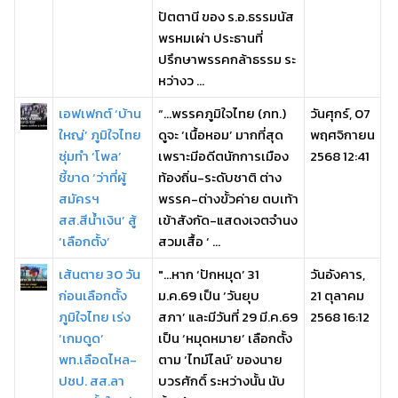
ปัตตานี ของ ร.อ.ธรรมนัส
พรหมเผ่า ประธานที่
ปรึกษาพรรคกล้าธรรม ระ
หว่างว ...
เอฟเฟกต์ ‘บ้าน
“…พรรคภูมิใจไทย (ภท.)
วันศุกร์, 07
ใหญ่’ ภูมิใจไทย
ดูจะ ‘เนื้อหอม’ มากที่สุด
พฤศจิกายน
ซุ่มทำ ‘โพล’
เพราะมีอดีตนักการเมือง
2568 12:41
ชี้ขาด ‘ว่าที่ผู้
ท้องถิ่น-ระดับชาติ ต่าง
สมัครฯ
พรรค-ต่างขั้วค่าย ตบเท้า
สส.สีน้ำเงิน’ สู้
เข้าสังกัด-แสดงเจตจำนง
‘เลือกตั้ง’
สวมเสื้อ ‘ ...
เส้นตาย 30 วัน
"...หาก ‘ปักหมุด’ 31
วันอังคาร,
ก่อนเลือกตั้ง
ม.ค.69 เป็น ‘วันยุบ
21 ตุลาคม
ภูมิใจไทย เร่ง
สภา’ และมีวันที่ 29 มี.ค.69
2568 16:12
‘เกมดูด’
เป็น ‘หมุดหมาย’ เลือกตั้ง
พท.เลือดไหล-
ตาม ‘ไทม์ไลน์’ ของนาย
ปชป. สส.ลา
บวรศักดิ์ ระหว่างนั้น นับ