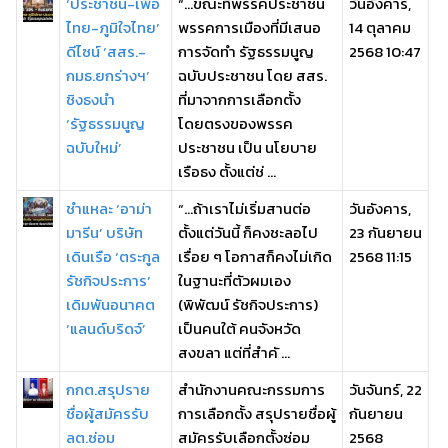
‘ประชาชน-เพื่อ
“…ขณะที่พรรคประชาชน
วันอังคาร,
ไทย-ภูมิใจไทย’
พรรคการเมืองที่มีเสนอ
14 ตุลาคม
ดีไซน์ ‘สสร.-
การจัดทำ รัฐธรรมนูญ
2568 10:47
กมธ.ยกร่างฯ’
ฉบับประชาชน โดย สสร.
ชิงธงนำ
ที่มาจากการเลือกตั้ง
‘รัฐธรรมนูญ
โดยตรงของพรรค
ฉบับใหม่’
ประชาชน เป็น นโยบาย
เรือธง ตั้งแต่ช่ ...
ชำแหละ ‘อาม่า
“…ถ้าเราไม่เริ่มสานต่อ
วันอังคาร,
มารีน’ บริษัท
ตั้งแต่วันนี้ ก็คงชะลอไป
23 กันยายน
เดินเรือ ‘ตระกูล
เรื่อย ๆ โอกาสก็คงไม่เกิด
2568 11:15
รัชกิจประการ’
ในฐานะที่ตัวผมเอง
เดิมพันอนาคต
(พิพัฒน์ รัชกิจประการ)
‘แลนด์บริดจ์’
เป็นคนใต้ คนจังหวัด
สงขลา แต่ที่สำคั ...
กกต.สรุปราย
สำนักงานคณะกรรมการ
วันจันทร์, 22
ชื่อผู้สมัครรับ
การเลือกตั้ง สรุปรายชื่อผู้
กันยายน
ลต.ซ่อม
สมัครรับเลือกตั้งซ่อม
2568